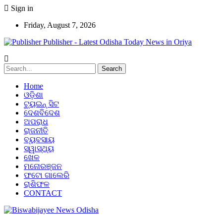
Sign in
Friday, August 7, 2026
Publisher - Latest Odisha Today News in Oriya
Home
ଓଡ଼ିଶା
ଟ୍ୟୁଇନ୍ ସିଟ
ଦେଶବିଦେଶ
ଅପରାଧ
ରାଜନୀତି
ବ୍ୟବସାୟ
ସ୍ୱାସ୍ଥ୍ୟ
ଖେଳ
ମନୋରଞ୍ଜନ
ଫଟୋ ଗାଲେରି
ରାଶିଫଳ
CONTACT