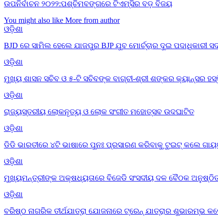
ଉପନିର୍ବାଚନ ୨୦୨୨:ପଶ୍ଚିମବଙ୍ଗରେ ଟିଏମ୍ସିର ବଡ଼ ବିଜୟ
You might also like
More from author
ଓଡ଼ିଶା
BJD ରେ ସାମିଲ ହେଲେ ଯାଜପୁର BJP ଯୁବ ମୋର୍ଚ୍ଚାର ଦୁଇ ପଦାଧିକାରୀ ସଦସ
ଓଡ଼ିଶା
ମୁଖ୍ୟ ଶାସନ ସଚିବ ଓ ୫-ଟି ସଚିବଙ୍କ ବାଗ୍‌ଚୀ-ଶ୍ରୀ ଶଙ୍କର କ୍ୟାନ୍‌ସର ହସ
ଓଡ଼ିଶା
ରାଜ୍ୟସ୍ତରୀୟ ଲୋକନୃତ୍ୟ ଓ ଲୋକ ସଂଗୀତ ମହୋତ୍ସବ ଉଦଘାଟିତ
ଓଡ଼ିଶା
ଡିଡି ଭାରତୀରେ ୪ଟି ଭାଷାରେ ପୁନଃ ପ୍ରସାରଣ କରିବାକୁ ଟୁଇଟ୍ କଲେ ଗାୟତ
ଓଡ଼ିଶା
ମୁଖ୍ୟମନ୍ତ୍ରୀଙ୍କ ଅକ୍ଷଧ୍ୟତାରେ ବିଜେଡି ସଂସଦୀୟ ଦଳ ବୈଠକ ଅନୁଷ୍ଠ
ଓଡ଼ିଶା
ବରିଷ୍ଠ ନାଗରିକ ତୀର୍ଥଯାତ୍ରା ଯୋଜନାରେ ଟ୍ରେନ୍ ଯାତ୍ରାର ଶୁଭାରମ୍ଭ କଲ