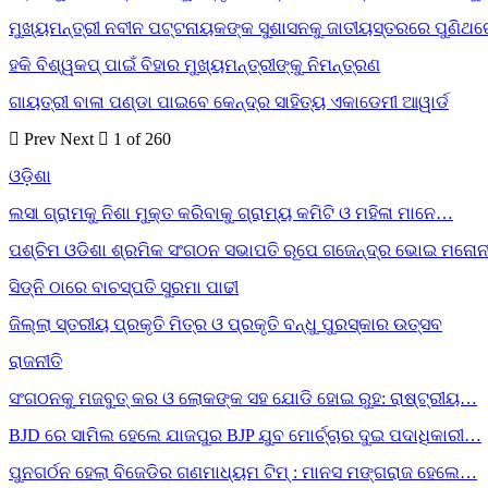
ମୁଖ୍ୟମନ୍ତ୍ରୀ ନବୀନ ପଟ୍ଟନାୟକଙ୍କ ସୁଶାସନକୁ ଜାତୀୟସ୍ତରରେ ପୁଣିଥ
ହକି ବିଶ୍ୱକପ୍ ପାଇଁ ବିହାର ମୁଖ୍ୟମନ୍ତ୍ରୀଙ୍କୁ ନିମନ୍ତ୍ରଣ
ଗାୟତ୍ରୀ ବାଳା ପଣ୍ଡା ପାଇବେ କେନ୍ଦ୍ର ସାହିତ୍ୟ ଏକାଡେମୀ ଆୱାର୍ଡ
Prev
Next
1 of 260
ଓଡ଼ିଶା
ଲସା ଗ୍ରାମକୁ ନିଶା ମୁକ୍ତ କରିବାକୁ ଗ୍ରାମ୍ୟ କମିଟି ଓ ମହିଳା ମାନେ…
ପଶ୍ଚିମ ଓଡିଶା ଶ୍ରମିକ ସଂଗଠନ ସଭାପତି ରୂପେ ଗଜେନ୍ଦ୍ର ଭୋଇ ମନୋନ
ସିଡ୍‌ନି ଠାରେ ବାଚସ୍ପତି ସୁରମା ପାଢୀ
ଜିଲ୍ଲା ସ୍ତରୀୟ ପ୍ରକୃତି ମିତ୍ର ଓ ପ୍ରକୃତି ବନ୍ଧୁ ପୁରସ୍କାର ଉତ୍ସବ
ରାଜନୀତି
ସଂଗଠନକୁ ମଜବୁତ୍ କର ଓ ଲୋକଙ୍କ ସହ ଯୋଡି ହୋଇ ରୁହ: ରାଷ୍ଟ୍ରୀୟ…
BJD ରେ ସାମିଲ ହେଲେ ଯାଜପୁର BJP ଯୁବ ମୋର୍ଚ୍ଚାର ଦୁଇ ପଦାଧିକାରୀ…
ପୁନଗର୍ଠନ ହେଲା ବିଜେଡିର ଗଣମାଧ୍ୟମ ଟିମ୍ : ମାନସ ମଙ୍ଗରାଜ ହେଲେ…