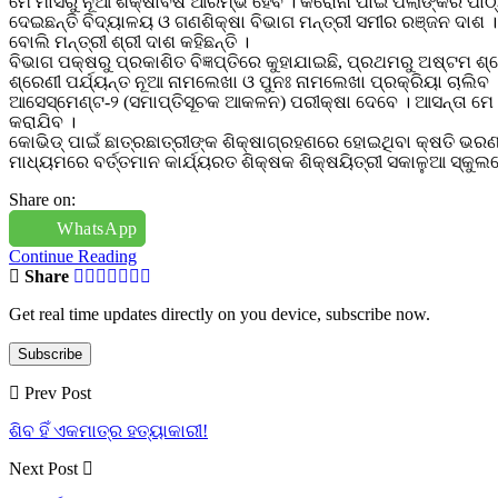
ମେ ମାସରୁ ନୂଆ ଶିକ୍ଷାବର୍ଷ ଆରମ୍ଭ ହେବ । କରୋନା ପାଇଁ ପିଲାଙ୍କର ପା
ଦେଇଛନ୍ତି ବିଦ୍ୟାଳୟ ଓ ଗଣଶିକ୍ଷା ବିଭାଗ ମନ୍ତ୍ରୀ ସମୀର ରଞ୍ଜନ ଦାଶ । ଏ
ବୋଲି ମନ୍ତ୍ରୀ ଶ୍ରୀ ଦାଶ କହିଛନ୍ତି ।
ବିଭାଗ ପକ୍ଷରୁ ପ୍ରକାଶିତ ବିଜ୍ଞପ୍ତିରେ କୁହାଯାଇଛି, ପ୍ରଥମରୁ ଅଷ୍ଟମ 
ଶ୍ରେଣୀ ପର୍ଯ୍ୟନ୍ତ ନୂଆ ନାମଲେଖା ଓ ପୁନଃ ନାମଲେଖା ପ୍ରକ୍ରିୟା ଚାଲିବ
ଆସେସ୍ମେଣ୍ଟ-୨ (ସମାପ୍ତିସୂଚକ ଆକଳନ) ପରୀକ୍ଷା ଦେବେ । ଆସନ୍ତା ମେ ୧
କରାଯିବ ।
କୋଭିଡ୍ ପାଇଁ ଛାତ୍ରଛାତ୍ରୀଙ୍କ ଶିକ୍ଷାଗ୍ରହଣରେ ହୋଇଥିବା କ୍ଷତି ଭରଣା 
ମାଧ୍ୟମରେ ବର୍ତ୍ତମାନ କାର୍ଯ୍ୟରତ ଶିକ୍ଷକ ଶିକ୍ଷୟିତ୍ରୀ ସକାଳୁଆ ସ୍କୁଲର
Share on:
WhatsApp
Continue Reading
Share
Get real time updates directly on you device, subscribe now.
Subscribe
Prev Post
ଶିବ ହିଁ ଏକମାତ୍ର ହତ୍ୟାକାରୀ!
Next Post