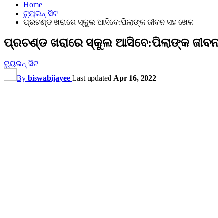
Home
ଟ୍ୟୁଇନ୍ ସିଟ
ପ୍ରଚଣ୍ଡ ଖରାରେ ସ୍କୁଲ ଆସିବେ:ପିଲାଙ୍କ ଜୀବନ ସହ ଖେଳ
ପ୍ରଚଣ୍ଡ ଖରାରେ ସ୍କୁଲ ଆସିବେ:ପିଲାଙ୍କ ଜୀବ
ଟ୍ୟୁଇନ୍ ସିଟ
By
biswabijayee
Last updated
Apr 16, 2022