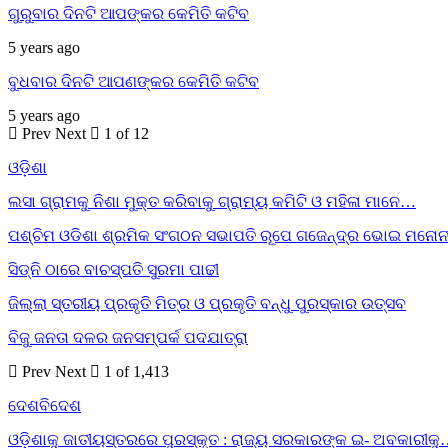
ଗୁରୁବାର ଦିନଟି ଆପଙ୍କର କେମିତି କଟିବ
5 years ago
ବୁଧବାର ଦିନଟି ଆପଣଙ୍କର କେମିତି କଟିବ
5 years ago
Prev
Next
1 of 12
ଓଡ଼ିଶା
ଲସା ଗ୍ରାମକୁ ନିଶା ମୁକ୍ତ କରିବାକୁ ଗ୍ରାମ୍ୟ କମିଟି ଓ ମହିଳା ମାନେ…
ପଶ୍ଚିମ ଓଡିଶା ଶ୍ରମିକ ସଂଗଠନ ସଭାପତି ରୂପେ ଗଜେନ୍ଦ୍ର ଭୋଇ ମନୋନ
ସିଡ୍‌ନି ଠାରେ ବାଚସ୍ପତି ସୁରମା ପାଢୀ
ଜିଲ୍ଲା ସ୍ତରୀୟ ପ୍ରକୃତି ମିତ୍ର ଓ ପ୍ରକୃତି ବନ୍ଧୁ ପୁରସ୍କାର ଉତ୍ସବ
ବିଜୁ ଜନତା ଦଳର ଜନସମ୍ପର୍କ ପଦଯାତ୍ରା
Prev
Next
1 of 1,413
ଦେଶବିଦେଶ
ଓଡ଼ିଶାକୁ ଜାତୀୟସ୍ତରରେ ପୁରସ୍କୃତ : ରାଜ୍ୟ ସରକାରଙ୍କ ଇ- ଅବକାରୀକ