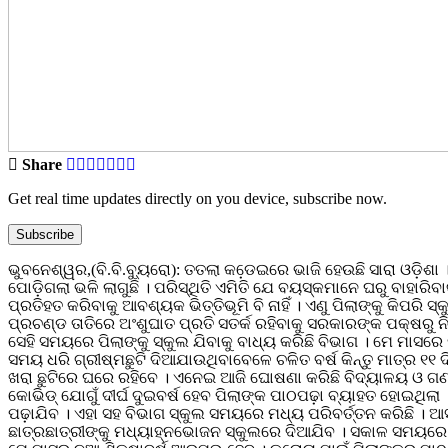
Share
Get real time updates directly on you device, subscribe now.
Subscribe
ଭୁବନେଶ୍ୱର,(ବି.ବି.ବୁ୍ୟରୋ): ତତଲା କଡେ଼ଇରେ ଭାଜି ହେଉଛି ସାରା ଓଡ଼ିଶା
ପୋଡ଼ିଗଲା ଭଳି ଲାଗୁଛି । ପରିସ୍ଥିତି ଏମିତି ଯେ ବୟସ୍କମାନେ ଘରୁ ବାହାରିବ
ପ୍ରତିହତ କରିବାକୁ ଆବଶ୍ୟକ ଭିତ୍ତିଭୂମି ବି ନାହିଁ । ଏଣୁ ପିଲାଙ୍କୁ କିପରି ସ
ପ୍ରଚଣ୍ଡ ତାତିରେ ଅଂଶୁଘାତ ପ୍ରତି ସତର୍କ ରହିବାକୁ ସରକାରଙ୍କ ପକ୍ଷରୁ
ସେହି ସମୟରେ ପିଲାଙ୍କୁ ସ୍କୁଲ ଯିବାକୁ ବାଧ୍ୟ କରିଛି ବିଭାଗ । ମେ ମାସରେ 
ସମୟ ଧରି ଗ୍ରୀଷ୍ମଛୁଟି ଦିଆଯାଉଥିବାବେଳେ ଚଳିତ ବର୍ଷ କିନ୍ତୁ ମାତ୍ର ୧୧ ଦି
ଖରା ଛୁଟିରେ ଘରେ ରହିବେ । ଏନେଇ ଆଜି ଘୋଷଣା କରିଛି ବିଦ୍ୟାଳୟ ଓ ଗଣଶ
କୋଭିଡ୍ ଯୋଗୁଁ ଦୀର୍ଘ ଦୁଇବର୍ଷ ହେବ ପିଲାଙ୍କ ପାଠପଢ଼ା ବ୍ୟାହତ ହୋଇଥିଲ
ପଢ଼ାଯିବ । ଏହା ସହ ବିଭାଗ ସ୍କୁଲ ସମୟରେ ମଧ୍ୟ ପରିବର୍ତ୍ତନ କରିଛି । ଆ
ଛାତ୍ରଛାତ୍ରୀଙ୍କୁ ମଧ୍ୟାହ୍ନଭୋଜନ ସ୍କୁଲରେ ଦିଆଯିବ । ସକାଳ ସମୟରେ ଚାଲି