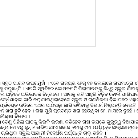
 । ସବୁଠି ପାରଦ ଉପରମୁହାଁ । ଏବେ ରାଜ୍ୟର ୧୬ରୁ ୧୭ ଜିଲ୍ଲାରେ ତାପମାତ୍ରା ୪
ାକୁ ଡରୁଛନ୍ତି । ଏପରି ସ୍ଥିତିରେ କୋମଳମତି ପିଲାମାନଙ୍କୁ କିନ୍ତୁ ସ୍କୁଲ ଯି
୍କୁଲ ଛାଡ଼ିବେ ଅଭିଭାବକ ଚିନ୍ତାରେ । ଆଗକୁ ତାତି ଆହୁରି ବଢ଼ିବ ବୋଲି ପାଣିପାଗ 
 ନିଦେ୍ର୍ଧଶାବଳୀ ଜାରି କରାଯାଉଥିଲାବେଳେ ସ୍କୁଲ ଓ ଗଣଶିକ୍ଷା ବିଭାଗରେ 
ପ୍ରଚଣ୍ଡ ତାତିରେ ଏଥର ପାଠପଢ଼ା ଜାରି ରଖିବାକୁ ବିଭାଗ ନିଷ୍ପତ୍ତି ନେଇଛି ।
ନ ଖରା ଛୁଟି ହେବ । ତାହା ପୁଣି ପ୍ରଚଣ୍ଡ ଖରା ହେଉଥିବା ମେ ମାସରେ ନୁହେଁ । ମ
ିକ୍ଷା ବିଭାଗ ।
ା । ତେଣୁ ପିଛିଲା ପାଠକୁ କିଭଳି ଭରଣା କରିହେବ ତାହା ଉପରେ ଗୁରୁତ୍ୱ ଦିଆଯ
ସନ୍ତା ମେ ୧ରୁ ଜୁନ୍ ୫ ତାରିଖ ଯାଏ ସକାଳ ୬ଟାରୁ ୯ଟା ପର୍ଯ୍ୟନ୍ତ ଛାତ୍ରଛାତ
ଥିବା ସ୍କୁଲ ଆଗାମୀ ନିଦେ୍ର୍ଧଶ ପର୍ଯ୍ୟନ୍ତ ଚାଲୁ ରହିବ ।