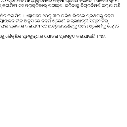
େ ୧୦୦ ପ୍ରତିଶତ ପାଠ୍ୟକ୍ରମରେ ଶିକ୍ଷା ଗ୍ରହଣ କରିବେ । ଏନେଇ ସୂଚନା
କରାଯିବା ସହ ପ୍ରାକ୍ଟିକାଲ୍ ପରୀକ୍ଷା କରିବାକୁ ବିଚାରବିମର୍ଷ କରାଯାଉଛି
 ଉନ୍ନିତ କରାଯିବ । ଏହାପରେ ୨୦ରୁ ୩୦ ତାରିଖ ଭିତରେ ପ୍ରଥମରୁ ନବମ
୍ୟାଙ୍କନ ନୀତି ଅନୁସାରେ ନବମ ଶ୍ରେଣୀ ଛାତ୍ରଛାତ୍ରୀ ସମ୍ମେଟିଭ୍
ଫଳ ପ୍ରକାଶ କରାଯିବା ସହ ଛାତ୍ରଛାତ୍ରୀଙ୍କୁ ଦଶମ ଶ୍ରେଣୀକୁ ଉନ୍ନତି
ଷରୁ ଶୈକ୍ଷିକ ପୁନରୁଦ୍ଧାର ଯୋଜନା ପ୍ରସ୍ତୁତ କରାଯାଇଛି । ଏହା