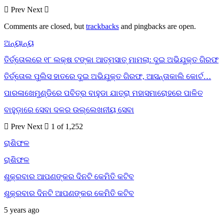
Prev
Next
Comments are closed, but
trackbacks
and pingbacks are open.
ଅନ୍ୟାନ୍ୟ
ତିର୍ତ୍ତୋଲରେ ୧୮ ଲକ୍ଷ ଟଙ୍କା ଆତ୍ମସାତ୍ ମାମଲା: ଦୁଇ ଅଭିଯୁକ୍ତ ଗିରଫ
ତିର୍ତ୍ତୋଲ ପୁଲିସ ହାତରେ ଦୁଇ ଅଭିଯୁକ୍ତ ଗିରଫ, ଆସନ୍ତାକାଲି କୋର୍ଟ…
ପାରଳାଖେମୁଣ୍ଡିରେ ପବିତ୍ର ବାହୁଡା ଯାତ୍ରା ମହାସମାରୋହରେ ପାଳିତ
ବାହୁଡ଼ାରେ ସେବା ଦଳର ଉଲ୍ଲେଖନୀୟ ସେବା
Prev
Next
1 of 1,252
ରାଶିଫଳ
ରାଶିଫଳ
ଶୁକ୍ରବାର ଆପଣଙ୍କର ଦିନଟି କେମିତି କଟିବ
ଶୁକ୍ରବାର ଦିନଟି ଆପଣଙ୍କର କେମିତି କଟିବ
5 years ago