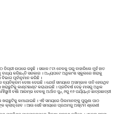
୦ ଡିଗ୍ରୀ ଉପରେ ରହୁଛି । ସକାଳ ୮ଟା ବେଳକୁ ଘରୁ ବାହାରିଲେ ମୁହଁ ହାତ
ବାକୁ ବାଧ୍ୟ କରିଛନ୍ତି ସରକାର । ଅନ୍ୟପଟେ ଅଧିକାଂଶ ସ୍କୁଲରେ ଖରାକୁ
ବିଭାଗ ପୂର୍ବାନୁମାନ କରିଛି ।
ଏହାର ବ୍ୟତିକ୍ରମ ଦେଖା ଦେଇଛି । ଯେଉଁ ସମୟରେ ଅସମ୍ଭାଳ ତାତି ହେଉଥିବ
 ଖରାଛୁଟିକୁ କାଣ୍ଟଛାଣ୍ଟ କରାଯାଇଛି । ପ୍ରତିବର୍ଷ ଦେଢ଼ ମାସରୁ ଅଧିକ
ୌସୁମୀ ବର୍ଷା ଆରମ୍ଭ ବେଳକୁ ଅର୍ଥାତ ଜୁନ୍ ୬ରୁ ୧୬ ପର୍ଯ୍ୟନ୍ତ ଛାତ୍ରଛାତ୍ରୀ
ାଇ ଖରାଛୁଟିକୁ କମାଯାଇଛି । ଏହି ସମୟରେ ପିଲମାନଙ୍କୁ ପୁରୁଣା ପାଠ
୍ରୀଙ୍କ କ୍ଲାସ୍ ହେବ । ଆଉ ସେହି ସମୟରେ ପ୍ରଥମରୁ ଅଷ୍ଟମ ଶ୍ରେଣୀ