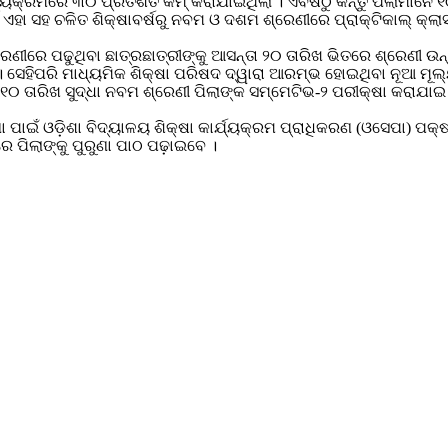
ଠ୍ୟକ୍ରମରେ ୩୦ ପ୍ରତିଶତ କମ୍ କରାଯାଇଥିଲା । ଏବର୍ଷଠୁ କିନ୍ତୁ ପିଲାମାନ
ହା ସହ ଚଳିତ ଶିକ୍ଷାବର୍ଷରୁ ନବମ ଓ ଦଶମ ଶ୍ରେଣୀରେ ପ୍ରାକ୍ଟିକାଲ୍ କ୍ଲାସ୍ 
ଶ୍ରେଣୀରେ ପଢୁଥିବା ଛାତ୍ରଛାତ୍ରୀଙ୍କୁ ଆସନ୍ତା ୨୦ ତାରିଖ ଭିତରେ ଶ୍ରେଣୀ
 । ସେହିପରି ମାଧ୍ୟମିକ ଶିକ୍ଷା ପରିଷଦ ଦ୍ୱାରା ଆରମ୍ଭ ହୋଇଥିବା ନୂଆ ମୂଲ
୦ ତାରିଖ ସୁଦ୍ଧା ନବମ ଶ୍ରେଣୀ ପିଲାଙ୍କ ସମ୍ମେଟିଭ-୨ ପରୀକ୍ଷା କରାଯାଇ 
ପାଇଁ ଓଡ଼ିଶା ବିଦ୍ୟାଳୟ ଶିକ୍ଷା କାର୍ଯ୍ୟକ୍ରମ ପ୍ରାଧିକରଣ (ଓସେପା) ପକ୍
େ ପିଲାଙ୍କୁ ପୁରୁଣା ପାଠ ପଢ଼ାଇବେ ।