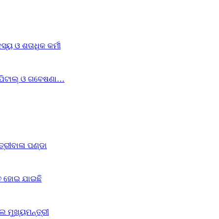
୍ୟ ଓ ଶତାଧିକ କର୍ମୀ
୍‌ପିଟାଲ୍‌ ଓ ଗବେଷଣା…
୍ରୀବାଳା ପଣ୍ଡା
ିତ ହୋଇ ଯାଇଛି
େ ମୁଖ୍ୟମନ୍ତ୍ରୀ