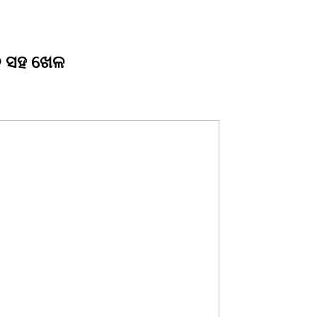
ନ ସହ ଖେଳ