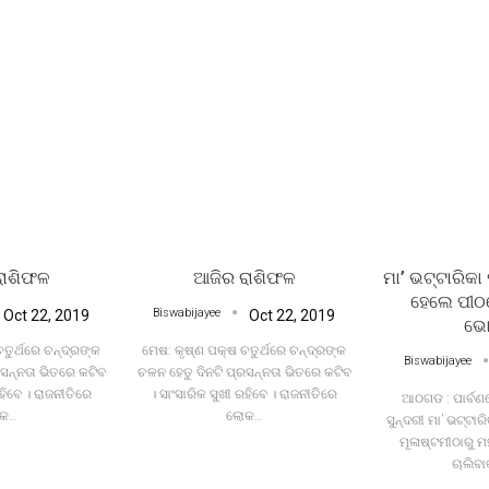
ରାଶିଫଳ
ଆଜିର ରାଶିଫଳ
ମା’ ଭଟ୍ଟାରିକ
ହେଲେ ପୀଠର
Biswabijayee
Oct 22, 2019
Oct 22, 2019
ଭ
ତୁର୍ଥରେ ଚନ୍ଦ୍ରଙ୍କ
ମେଷ: କୃଷ୍ଣ ପକ୍ଷ ଚତୁର୍ଥରେ ଚନ୍ଦ୍ରଙ୍କ
Biswabijayee
ରସନ୍ନତା ଭିତରେ କଟିବ
ଚଳନ ହେତୁ ଦିନଟି ପ୍ରସନ୍ନତା ଭିତରେ କଟିବ
ରହିବେ । ରାଜନୀତିରେ
। ସାଂସାରିକ ସୁଖୀ ରହିବେ । ରାଜନୀତିରେ
ଆଠଗଡ : ପାର୍ବଣରେ
କ
…
ଲୋକ
…
ସୁନ୍ଦରୀ ମା’ ଭଟ୍ଟା
ମୂଳାଷ୍ଟମୀଠାରୁ ମ
ଚାଲିବାକ