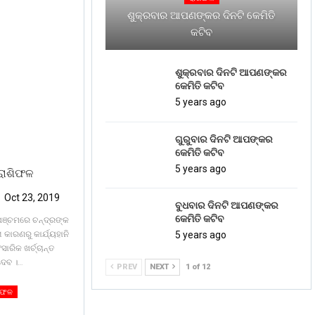
ଶୁକ୍ରବାର ଆପଣଙ୍କର ଦିନଟି କେମିତି
କଟିବ
ଶୁକ୍ରବାର ଦିନଟି ଆପଣଙ୍କର
କେମିତି କଟିବ
5 years ago
ଗୁରୁବାର ଦିନଟି ଆପଙ୍କର
କେମିତି କଟିବ
5 years ago
ରାଶିଫଳ
Oct 23, 2019
ବୁଧବାର ଦିନଟି ଆପଣଙ୍କର
କେମିତି କଟିବ
ପଞ୍ଚମରେ ଚନ୍ଦ୍ରଙ୍କ
 କାରଣରୁ କାର୍ଯ୍ୟହାନି
5 years ago
ାରିକ ଖର୍ଚ୍ଚାନ୍ତ
ଦେବ ।
…
PREV
NEXT
1 of 12
ିଫଳ