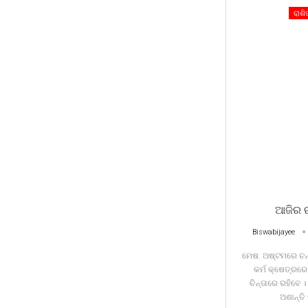
ରାଶ
ଆଜିର 
Biswabijayee
ମେଷ: ଅଷ୍ଟମରେ ଚନ
କର୍ମ କ୍ଷେତ୍ରର
ଚିନ୍ତାରେ ରହିବେ 
ଅଶାନ୍ତି 