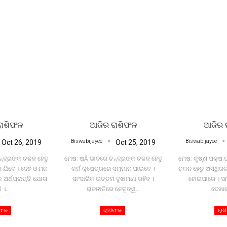
ରାଶିଫଳ
ଆଜିର ରାଶିଫଳ
ଆଜିର 
Biswabijayee
Biswabijayee
Oct 26, 2019
Oct 25, 2019
୍ଦ୍ରଙ୍କ ଚଳନ ହେତୁ
ମେଷ: ଷÂ ଭାବରେ ଚନ୍ଦ୍ରଙ୍କ ଚଳନ ହେତୁ
ମେଷ: କୃଷ୍ଣ ପକ୍ଷ 
 ଯିବେ । ଦେହ ଓ ମନ
କର୍ମ କ୍ଷେତ୍ରରେ ସମ୍ମାନ ପାଇବେ ।
ଚଳନ ହେତୁ ଅସ୍ଥିରତା
କ ଅର୍ଥପ୍ରାପ୍ତି ଯୋଗ
ସାଂସାରିକ ଉତ୍ତମ ବୁଝାମଣା ରହିବ ।
ହୋଇପାରେ । ସାଂସ
ି ।
…
ରାଜନୀତିରେ ନେତୃତ୍ୱ
…
ଦେଖା
ିଫଳ
ରାଶିଫଳ
ରାଶ