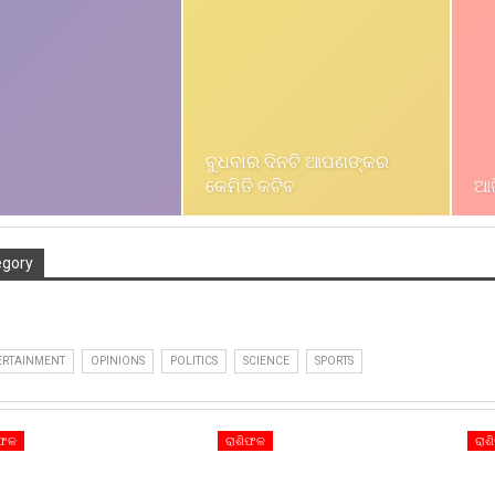
ବୁଧବାର ଦିନଟି ଆପଣଙ୍କର
କେମିତି କଟିବ
ଆଜ
egory
ERTAINMENT
OPINIONS
POLITICS
SCIENCE
SPORTS
ିଫଳ
ରାଶିଫଳ
ରାଶ