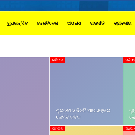
ଟ୍ୟୁଇନ୍ ସିଟ
ଦେଶବିଦେଶ
ଅପରାଧ
ରାଜନୀତି
ବ୍ୟବସାୟ
ରାଶିଫଳ
ରାଶିଫ
ଶୁକ୍ରବାର ଦିନଟି ଆପଣଙ୍କର
ଗୁ
କେମିତି କଟିବ
କେ
ରାଶିଫଳ
ଅନ୍ୟାନ