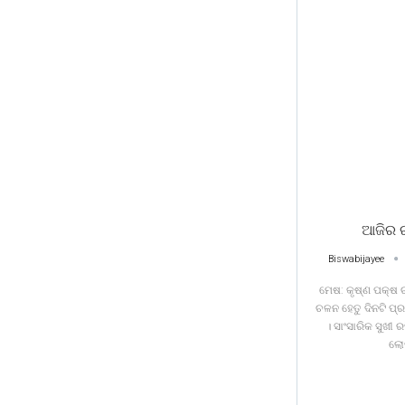
ଆଜିର 
Biswabijayee
ମେଷ: କୃଷ୍ଣ ପକ୍ଷ ଚ
ଚଳନ ହେତୁ ଦିନଟି ପ୍
। ସାଂସାରିକ ସୁଖୀ 
ଲୋ