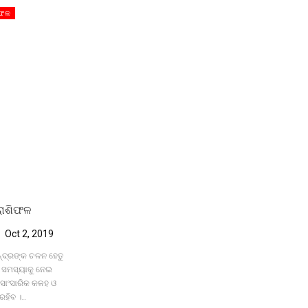
ିଫଳ
ରାଶିଫଳ
Oct 2, 2019
୍ଦ୍ରଙ୍କ ଚଳନ ହେତୁ
େ ସମସ୍ୟାକୁ ନେଇ
। ସାଂସାରିକ କଳହ ଓ
ରହିବ ।
…