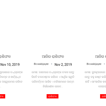
ରାଶିଫଳ
ଆଜିର ରାଶିଫଳ
ଆଜିର 
Biswabijayee
Biswabijayee
Nov 10, 2019
Nov 2, 2019
୍ୱାଦଶରେ ଚନ୍ଦ୍ରଙ୍କ
ମେଷ: ଦଶମରେ ଚନ୍ଦ୍ରଙ୍କ ଚଳନ ହେତୁ
ମେଷ: ଦୁଃସ୍ଥାନରେ
ିଳମ୍ବ ଓ ଖର୍ଚ୍ଚାନ୍ତ
ଦିନଟି ଚଳଚଞ୍ଚଳ ରହିବେ । ଆର୍ଥିକ ସ୍ଥିତି
ହେତୁ ବହୁ କଷ୍ଟ କ
କ ଅସ୍ଥିରମନା ରହିବେ
ପରିବର୍ତ୍ତନ ଆସିବ । ମହିଳାମାନେ ଆତ୍ମ
ନାହିଁ । ସାଂସାରିକ 
…
ନିର୍ଭରଶୀଳ ହେବେ
…
ଦେଇପ
ିଫଳ
ରାଶିଫଳ
ରାଶ