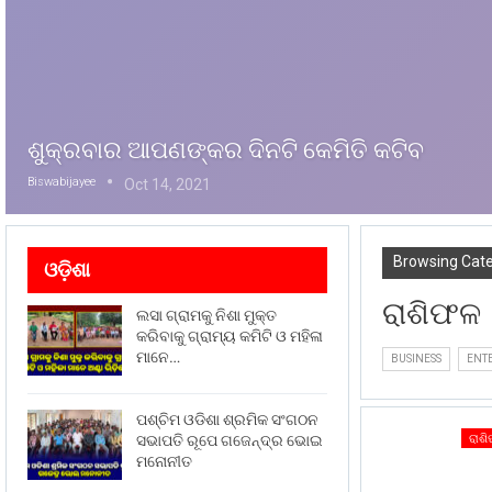
ଶୁକ୍ରବାର ଆପଣଙ୍କର ଦିନଟି କେମିତି କଟିବ
Biswabijayee
Oct 14, 2021
Browsing Cat
ଓଡ଼ିଶା
ରାଶିଫଳ
ଲସା ଗ୍ରାମକୁ ନିଶା ମୁକ୍ତ
କରିବାକୁ ଗ୍ରାମ୍ୟ କମିଟି ଓ ମହିଳା
ମାନେ…
BUSINESS
ENT
ପଶ୍ଚିମ ଓଡିଶା ଶ୍ରମିକ ସଂଗଠନ
ସଭାପତି ରୂପେ ଗଜେନ୍ଦ୍ର ଭୋଇ
ରାଶ
ମନୋନୀତ