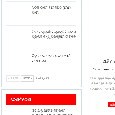
ସିଡ୍‌ନି ଠାରେ ବାଚସ୍ପତି ସୁରମା
ପାଢୀ
ଜିଲ୍ଲା ସ୍ତରୀୟ ପ୍ରକୃତି ମିତ୍ର ଓ
ପ୍ରକୃତି ବନ୍ଧୁ ପୁରସ୍କାର ଉତ୍ସବ
ବିଜୁ ଜନତା ଦଳର ଜନସମ୍ପର୍କ
ପଦଯାତ୍ରା
ଆଜିର 
Biswabijayee
ମେଷ: ଶୁକ୍ଳପକ୍ଷ ଦ
PREV
NEXT
1 of 1,413
ଚଳନ ହେତୁ କାର୍ଯ୍ୟ ବ
ଦେଖାଦେବ । ସାଂସାରି
।
ଦେଶବିଦେଶ
ରାଶ
ଓଡ଼ିଶାକୁ ଜାତୀୟସ୍ତରରେ