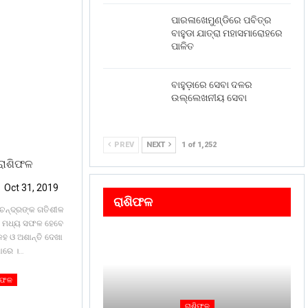
ପାରଳାଖେମୁଣ୍ଡିରେ ପବିତ୍ର
ବାହୁଡା ଯାତ୍ରା ମହାସମାରୋହରେ
ପାଳିତ
ବାହୁଡ଼ାରେ ସେବା ଦଳର
ଉଲ୍ଲେଖନୀୟ ସେବା
PREV
NEXT
1 of 1,252
ରାଶିଫଳ
Oct 31, 2019
ରାଶିଫଳ
 ଚନ୍ଦ୍ରଙ୍କ ଗତିଶୀଳ
ରି ମଧ୍ୟ ସଫଳ ହେବେ
କଳହ ଓ ଅଶାନ୍ତି ଦେଖା
ାରେ ।
…
ିଫଳ
ରାଶିଫଳ