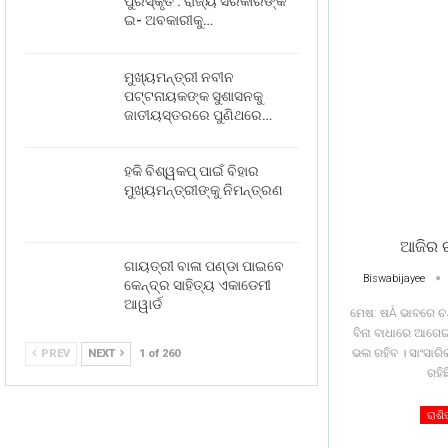
ପୁରସ୍କୃତ : ରାଜ୍ୟ ସରକାରଙ୍କ
ଇ- ଅବକାରୀକୁ…
ମୁଖ୍ୟମନ୍ତ୍ରୀ ନବୀନ
ପଟ୍ଟନାୟକଙ୍କ ସୁଶାସନକୁ
ଜାତୀୟସ୍ତରରେ ପୁଣିଥରେ…
ହକି ବିଶ୍ୱକପ୍ ପାଇଁ ବିହାର
ମୁଖ୍ୟମନ୍ତ୍ରୀଙ୍କୁ ନିମନ୍ତ୍ରଣ
ଆଜିର 
ଗାୟତ୍ରୀ ବାଳା ପଣ୍ଡା ପାଇବେ
Biswabijayee
କେନ୍ଦ୍ର ସାହିତ୍ୟ ଏକାଡେମୀ
ଆୱାର୍ଡ
ମେଷ: ଷÂ ଭାବରେ ଚନ
ବିନା ବାଧାରେ ଆଗେଇ
ଭଲ ରହିବ । ସାଂସାରି
PREV
NEXT
1 of 260
ରହିଛ
ରାଶ