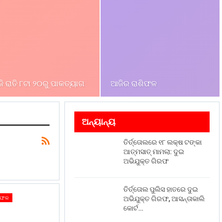
ଆଜିର ରାଶିଫଳ
ି ରାତି ୮ଟା ୨୦ରୁ ପାକତ୍ୟାଗ
ଅନ୍ୟାନ୍ୟ
ତିର୍ତ୍ତୋଲରେ ୧୮ ଲକ୍ଷ ଟଙ୍କା
ଆତ୍ମସାତ୍ ମାମଲା: ଦୁଇ
ଅଭିଯୁକ୍ତ ଗିରଫ
ତିର୍ତ୍ତୋଲ ପୁଲିସ ହାତରେ ଦୁଇ
ଅଭିଯୁକ୍ତ ଗିରଫ, ଆସନ୍ତାକାଲି
ିଫଳ
କୋର୍ଟ…