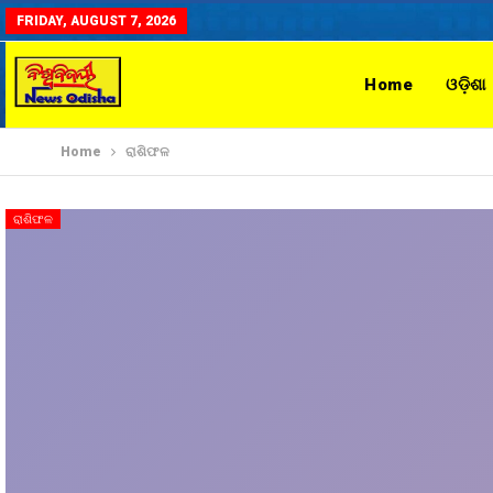
FRIDAY, AUGUST 7, 2026
Home
ଓଡ଼ିଶା
Home
ରାଶିଫଳ
ରାଶିଫଳ