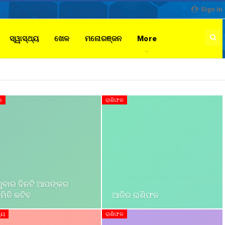
Sign In
ସ୍ୱାସ୍ଥ୍ୟ
ଖେଳ
ମନୋରଞ୍ଜନ
More
ଳ
ରାଶିଫଳ
ରୁବାର ଦିନଟି ଆପଙ୍କର
ଆଜିର ରାଶିଫଳ
ମିତି କଟିବ
ରାଶିଫଳ
୍ୟ