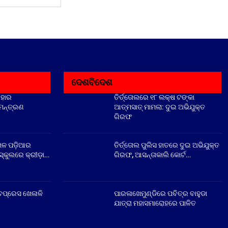
ଦେଶବିଦେଶ
ିହାର
ତିର୍ତ୍ତୋଲରେ ୧୮ ଲକ୍ଷ ଟଙ୍କା
ିମନ୍ତ୍ରଣ
ଆତ୍ମସାତ୍ ମାମଲା: ଦୁଇ ଅଭିଯୁକ୍ତ
ଗିରଫ
େଳ ପଡ଼ିଆର
ତିର୍ତ୍ତୋଲ ପୁଲିସ ହାତରେ ଦୁଇ ଅଭିଯୁକ୍ତ
୍କୁଲରେ କ୍ରୀଡ଼ା…
ଗିରଫ, ଆସନ୍ତାକାଲି କୋର୍ଟ…
ଚପ୍ରେସ ଖେଳାଳି
ପାରଳାଖେମୁଣ୍ଡିରେ ପବିତ୍ର ବାହୁଡା
ଯାତ୍ରା ମହାସମାରୋହରେ ପାଳିତ