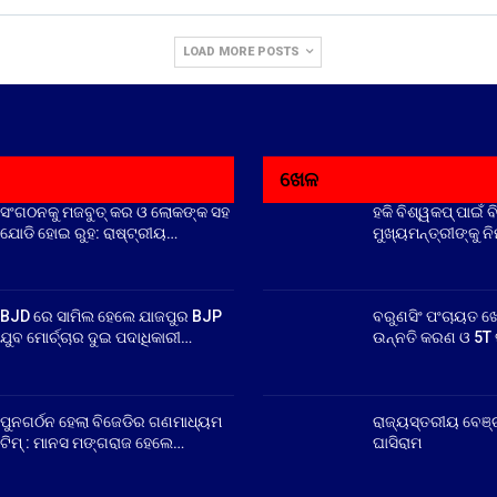
LOAD MORE POSTS
ଖେଳ
ସଂଗଠନକୁ ମଜବୁତ୍ କର ଓ ଲୋକଙ୍କ ସହ
ହକି ବିଶ୍ୱକପ୍ ପାଇଁ ବ
ଯୋଡି ହୋଇ ରୁହ: ରାଷ୍ଟ୍ରୀୟ…
ମୁଖ୍ୟମନ୍ତ୍ରୀଙ୍କୁ ନ
BJD ରେ ସାମିଲ ହେଲେ ଯାଜପୁର BJP
ବରୁଣସିଂ ପଂଚାୟତ ଖ
ଯୁବ ମୋର୍ଚ୍ଚାର ଦୁଇ ପଦାଧିକାରୀ…
ଉନ୍ନତି କରଣ ଓ 5T ସ
ପୁନଗର୍ଠନ ହେଲା ବିଜେଡିର ଗଣମାଧ୍ୟମ
ରାଜ୍ୟସ୍ତରୀୟ ବେଞ୍
ଟିମ୍ : ମାନସ ମଙ୍ଗରାଜ ହେଲେ…
ଘାସିରାମ