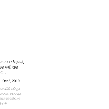
ା ପରମ ବୈଷ୍ଣବୀ,
େ ବର୍ଷ ସାରା
ୋଗ…
Oct 6, 2019
 ଚାଲିଛି ତ୍ରିପୁରା
ରିକାଙ୍କର ଷୋଳପୂଜା ।
ହାନବମୀ ପର୍ୟ୍ୟନ୍ତ
ୁ ଥିବା
…