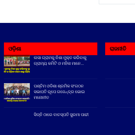
ଓଡ଼ିଶା
ରାଜନୀତି
ଲସା ଗ୍ରାମକୁ ନିଶା ମୁକ୍ତ କରିବାକୁ
ଗ୍ରାମ୍ୟ କମିଟି ଓ ମହିଳା ମାନେ…
ପଶ୍ଚିମ ଓଡିଶା ଶ୍ରମିକ ସଂଗଠନ
ସଭାପତି ରୂପେ ଗଜେନ୍ଦ୍ର ଭୋଇ
ମନୋନୀତ
ସିଡ୍‌ନି ଠାରେ ବାଚସ୍ପତି ସୁରମା ପାଢୀ