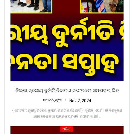
ଜିଲ୍ଲା ସ୍ତରୀୟ ଦୁର୍ନୀତି ନିବାରଣ ସଚେତନତା ସପ୍ତାହ ପାଳିତ
Biswabijayee
Nov 2, 2024
{ ଜଗତସିଂହପୁରରୁ ରାକେଶ କୁମାର ରାୟଙ୍କ ରିପୋର୍ଟ } : ଦୁର୍ନୀତି ଏପରି ଏକ ବିଷବୃକ୍ଷ
ଯାହା ଦେଶ ତଥା ରାଜ୍ୟର ପ୍ରଗତି ପଥରେ ସାଜିଛି
…
ଓଡ଼ିଶା