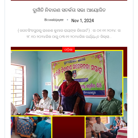
ଦୁର୍ନୀତି ନିବାରଣ ସତର୍କତା ସଭା ଆୟୋଜିତ
Biswabijayee
Nov 1, 2024
{ ଜଗତସିଂହପୁରରୁ ରାକେଶ କୁମାର ରାୟଙ୍କ ରିପୋର୍ଟ } : ତା ୦୧.୧୧.୨୦୨୪: ତା
୨୮.୧୦.୨୦୨୪ରିଖ ଠାରୁ ୦୩.୧୧.୨୦୨୪ରିଖ ପର୍ଯ୍ୟନ୍ତ ଜିଲ୍ଲା
…
ଓଡ଼ିଶା