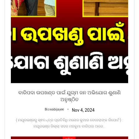
ବାରିପଦା ଉପଖଣ୍ଡ ପାଇଁ ଯୁଗ୍ମ ଜନ ଅଭିଯୋଗ ଶୁଣାଣି
ଅନୁଷ୍ଠିତ
Biswabijayee
Nov 4, 2024
{ ମୟୂରଭଞ୍ଜରୁ ସ୍ଵତନ୍ତ୍ର ପ୍ରତିନିଧି ମନୋଜ କୁମାର ବେହେରାଙ୍କ ରିପୋର୍ଟ } :
ମୟୂରଭଞ୍ଜ ଜିଲ୍ଲା ସଦର ମହକୁମା ବାରିପଦା ଠାରେ
…