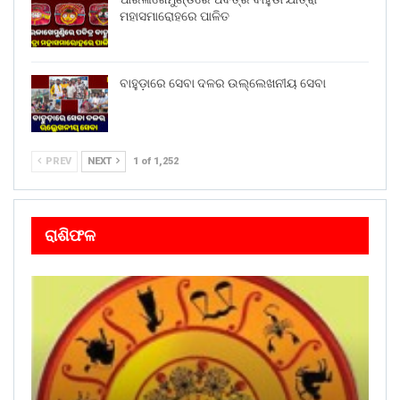
ମହାସମାରୋହରେ ପାଳିତ
ବାହୁଡ଼ାରେ ସେବା ଦଳର ଉଲ୍ଲେଖନୀୟ ସେବା
PREV
NEXT
1 of 1,252
ରାଶିଫଳ