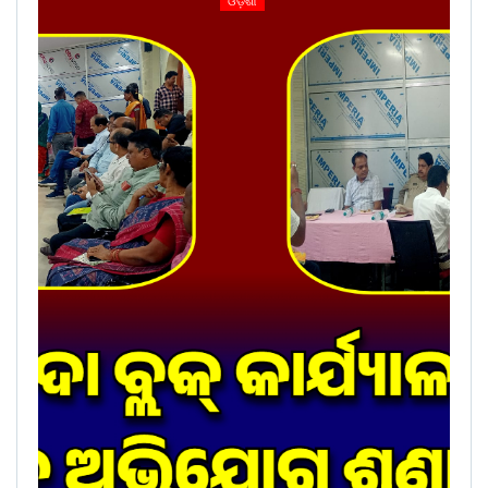
ଓଡ଼ିଶା