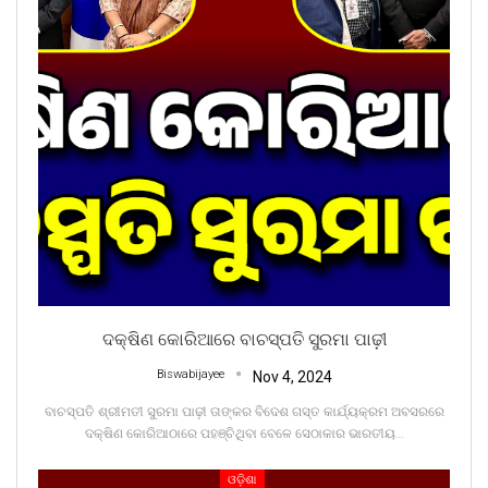
ଦକ୍ଷିଣ କୋରିଆରେ ବାଚସ୍ପତି ସୁରମା ପାଢ଼ୀ
Biswabijayee
Nov 4, 2024
ବାଚସ୍ପତି ଶ୍ରୀମତୀ ସୁରମା ପାଢ଼ୀ ତାଙ୍କର ବିଦେଶ ଗସ୍ତ କାର୍ଯ୍ୟକ୍ରମ ଅବସରରେ
ଦକ୍ଷିଣ କୋରିଆଠାରେ ପହଞ୍ଚିଥିବା ବେଳେ ସେଠାକାର ଭାରତୀୟ
…
ଓଡ଼ିଶା