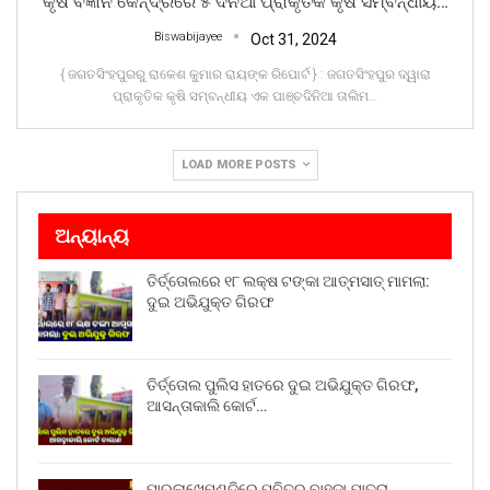
କୃଷି ବିଜ୍ଞାନ କେନ୍ଦ୍ରରେ ୫ ଦିନିଆ ପ୍ରାକୃତିକ କୃଷି ସମ୍ବନ୍ଧୀୟ…
Biswabijayee
Oct 31, 2024
{ ଜଗତସିଂହପୁରରୁ ରାକେଶ କୁମାର ରାୟଙ୍କ ରିପୋର୍ଟ } : ଜଗତସିଂହପୁର ଦ୍ୱାରା
ପ୍ରାକୃତିକ କୃଷି ସମ୍ବନ୍ଧୀୟ ଏକ ପାଞ୍ଚଦିନିଆ ତାଲିମ
…
LOAD MORE POSTS
ଅନ୍ୟାନ୍ୟ
ତିର୍ତ୍ତୋଲରେ ୧୮ ଲକ୍ଷ ଟଙ୍କା ଆତ୍ମସାତ୍ ମାମଲା:
ଦୁଇ ଅଭିଯୁକ୍ତ ଗିରଫ
ତିର୍ତ୍ତୋଲ ପୁଲିସ ହାତରେ ଦୁଇ ଅଭିଯୁକ୍ତ ଗିରଫ,
ଆସନ୍ତାକାଲି କୋର୍ଟ…
ପାରଳାଖେମୁଣ୍ଡିରେ ପବିତ୍ର ବାହୁଡା ଯାତ୍ରା