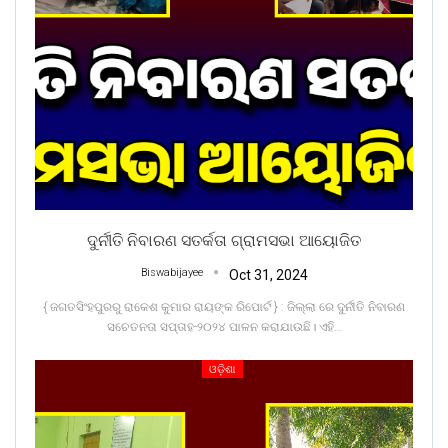
ଦୁର୍ନୀତି ନିବାରଣ ସତର୍କତା ଗ୍ରାମସଭା ଆୟୋଜିତ
Biswabijayee
Oct 31, 2024
{ ଜଗତସିଂହପୁରରୁ ରାକେଶ କୁମାର ରାୟଙ୍କ ରିପୋର୍ଟ } : ଜିଲ୍ଲା ରେ ଦୁର୍ନୀତି ନିବାରଣ
ସଚେତନତା ସପ୍ତାହ-୨୦୨୪ ପାଳନ କରାଯାଉଛି। ଏହି
…
ଓଡ଼ିଶା