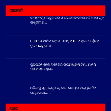
ରାଜନୀତି
ସଂଗଠନକୁ ମଜବୁତ୍ କର ଓ ଲୋକଙ୍କ ସହ ଯୋଡି ହୋଇ ରୁହ:
ରାଷ୍ଟ୍ରୀୟ…
BJD ରେ ସାମିଲ ହେଲେ ଯାଜପୁର BJP ଯୁବ ମୋର୍ଚ୍ଚାର
ଦୁଇ ପଦାଧିକାରୀ…
ପୁନଗର୍ଠନ ହେଲା ବିଜେଡିର ଗଣମାଧ୍ୟମ ଟିମ୍ : ମାନସ
ମଙ୍ଗରାଜ ହେଲେ…
ଓଡ଼ିଶାକୁ ସ୍ୱତନ୍ତ୍ର ଶ୍ରେଣୀ ରାଜ୍ୟର ମାନ୍ୟତା ଦିଅ :
ରାଜ୍ୟସଭାରେ…
ଖେଳ