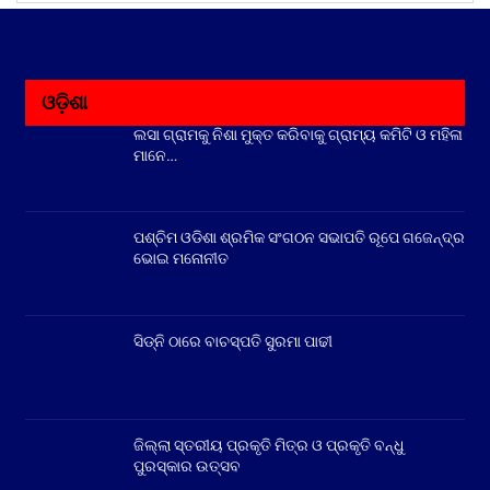
ଓଡ଼ିଶା
ଲସା ଗ୍ରାମକୁ ନିଶା ମୁକ୍ତ କରିବାକୁ ଗ୍ରାମ୍ୟ କମିଟି ଓ ମହିଳା
ମାନେ…
ପଶ୍ଚିମ ଓଡିଶା ଶ୍ରମିକ ସଂଗଠନ ସଭାପତି ରୂପେ ଗଜେନ୍ଦ୍ର
ଭୋଇ ମନୋନୀତ
ସିଡ୍‌ନି ଠାରେ ବାଚସ୍ପତି ସୁରମା ପାଢୀ
ଜିଲ୍ଲା ସ୍ତରୀୟ ପ୍ରକୃତି ମିତ୍ର ଓ ପ୍ରକୃତି ବନ୍ଧୁ
ପୁରସ୍କାର ଉତ୍ସବ