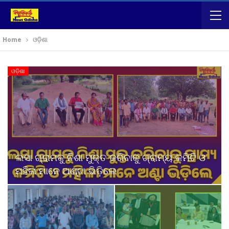
Home
ଓଡ଼ିଶା
ଓଡ଼ିଶା
ଲସା ଗ୍ରାମକୁ ନିଶା ମୁକ୍ତ କରିବାକୁ ଗ୍ରାମ୍ୟ କମିଟି ଓ
ମହିଳା ମାନେ ଅଣ୍ଟା ଭିଡ଼ିଲେ