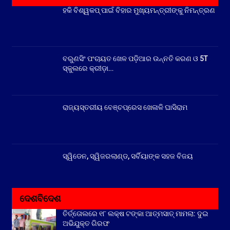
ହକି ବିଶ୍ୱକପ୍ ପାଇଁ ବିହାର ମୁଖ୍ୟମନ୍ତ୍ରୀଙ୍କୁ ନିମନ୍ତ୍ରଣ
ବରୁଣସିଂ ପଂଚାୟତ ଖେଳ ପଡ଼ିଆର ଉନ୍ନତି କରଣ ଓ 5T
ସ୍କୁଲରେ କ୍ରୀଡ଼ା…
ରାଜ୍ୟସ୍ତରୀୟ ବେଞ୍ଚପ୍ରେସ ଖେଳାଳି ଘାସିରାମ
ସ୍ୱିଡେନ, ସ୍ୱିଜରଲାଣ୍ଡ, ସର୍ବିୟାଙ୍କ ସହଜ ବିଜୟ
ଦେଶବିଦେଶ
ତିର୍ତ୍ତୋଲରେ ୧୮ ଲକ୍ଷ ଟଙ୍କା ଆତ୍ମସାତ୍ ମାମଲା: ଦୁଇ
ଅଭିଯୁକ୍ତ ଗିରଫ