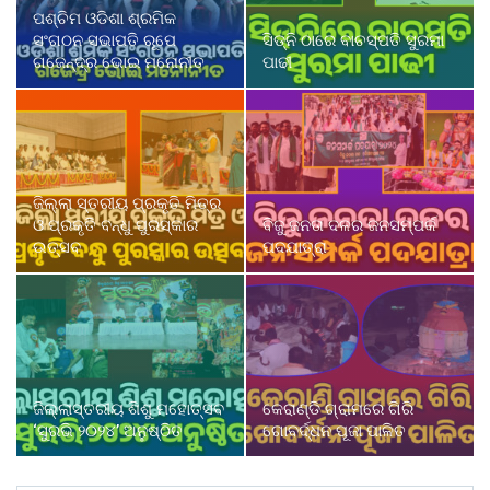
ପଶ୍ଚିମ ଓଡିଶା ଶ୍ରମିକ
ସଂଗଠନ ସଭାପତି ରୂପେ
ସିଡ୍‌ନି ଠାରେ ବାଚସ୍ପତି ସୁରମା
ଗଜେନ୍ଦ୍ର ଭୋଇ ମନୋନୀତ
ପାଢୀ
ଜିଲ୍ଲା ସ୍ତରୀୟ ପ୍ରକୃତି ମିତ୍ର
ଓ ପ୍ରକୃତି ବନ୍ଧୁ ପୁରସ୍କାର
ବିଜୁ ଜନତା ଦଳର ଜନସମ୍ପର୍କ
ଉତ୍ସବ
ପଦଯାତ୍ରା
ଜିଲ୍ଲାସ୍ତରୀୟ ଶିଶୁ ମହୋତ୍ସବ
କେରାଣ୍ଡି ଗ୍ରାମରେ ଗିରି
‘ସୁରଭି ୨୦୨୪’ ଅନୁଷ୍ଠିତ
ଗୋବର୍ଦ୍ଧନ ପୂଜା ପାଳିତ