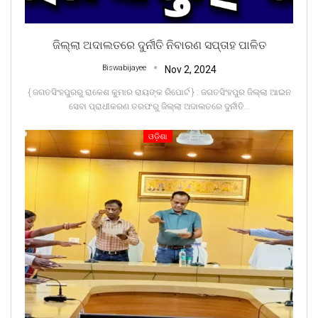
ଜିଲ୍ଲା ଅଦାଲତରେ ଦୁର୍ନୀତି ନିବାରଣ ସପ୍ତାହ ପାଳିତ
Biswabijayee
Nov 2, 2024
{ ଜଗତସିଂହପୁରରୁ ରାକେଶ କୁମାର ରାୟଙ୍କ ରିପୋର୍ଟ } : ଜଗତସିଂହପୁର ଜିଲ୍ଲା ଆଇନ
ସେବା ପ୍ରାଧୀକରଣ ତରଫରୁ ଜିଲ୍ଲା ଅଦାଲତରେ ଦୁର୍ନୀତି
…
ଓଡ଼ିଶା