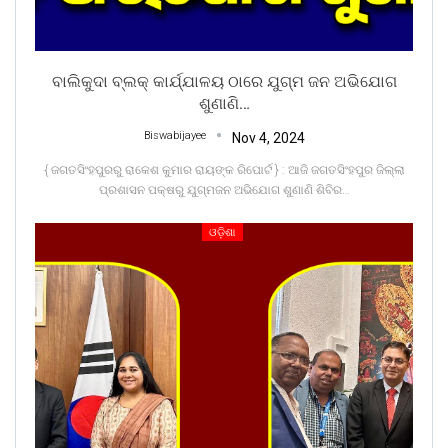
ବାଲିକୁଦା ବ୍ଲକ୍ କାର୍ଯ୍ଯାଳୟ ଠାରେ ଯୁଗ୍ମ ଜନ ଅଭିଯୋଗ
ଶୁଣାଣି…
Biswabijayee
Nov 4, 2024
{ ଜଗତସିଂହପୁରରୁ ରାକେଶ କୁମାର ରାୟଙ୍କ ରିପୋର୍ଟ } : ଆଜି ଜଗତସିଂହପୁର ଜିଲ୍ଲା
ପ୍ରଶାସନ ପକ୍ଷରୁ ଯୁଗ୍ମଜନ ଅଭିଯୋଗ ଶୁଣାଣି ଶିବିର
…
ଓଡ଼ିଶା