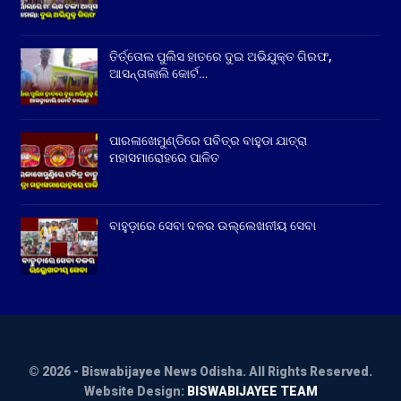
ତିର୍ତ୍ତୋଲ ପୁଲିସ ହାତରେ ଦୁଇ ଅଭିଯୁକ୍ତ ଗିରଫ,
ଆସନ୍ତାକାଲି କୋର୍ଟ…
ପାରଳାଖେମୁଣ୍ଡିରେ ପବିତ୍ର ବାହୁଡା ଯାତ୍ରା
ମହାସମାରୋହରେ ପାଳିତ
ବାହୁଡ଼ାରେ ସେବା ଦଳର ଉଲ୍ଲେଖନୀୟ ସେବା
© 2026 - Biswabijayee News Odisha. All Rights Reserved.
Website Design:
BISWABIJAYEE TEAM