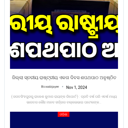
ଜିଲ୍ଲା ସ୍ତରୀୟ ରାଷ୍ଟ୍ରୀୟ ଏକତା ଦିବସ ଶପଥପାଠ ଅନୁଷ୍ଠିତ
Biswabijayee
Nov 1, 2024
{ ଜଗତସିଂହପୁରରୁ ରାକେଶ କୁମାର ରାୟଙ୍କ ରିପୋର୍ଟ } : ପ୍ରତି ବର୍ଷ ପରି ଏବର୍ଷ ମଧ୍ୟ
ଭାରତର ଲୌହ ମାନବ ସର୍ଦ୍ଦାର ବଲ୍ଲଭଭାଇ ପଟେଲଙ୍କ
…
ଓଡ଼ିଶା