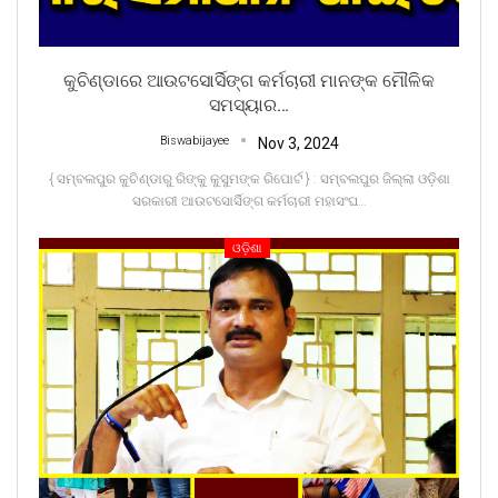
କୁଚିଣ୍ଡାରେ ଆଉଟସୋର୍ସିଙ୍ଗ କର୍ମଚାରୀ ମାନଙ୍କ ମୌଳିକ
ସମସ୍ୟାର…
Biswabijayee
Nov 3, 2024
{ ସମ୍ବଲପୁର କୁଚିଣ୍ଡାରୁ ରିଙ୍କୁ କୁସୁମଙ୍କ ରିପୋର୍ଟ } : ସମ୍ବଲପୁର ଜିଲ୍ଲା ଓଡ଼ିଶା
ସରକାରୀ ଆଉଟସୋର୍ସିଙ୍ଗ କର୍ମଚାରୀ ମହାସଂଘ
…
ଓଡ଼ିଶା