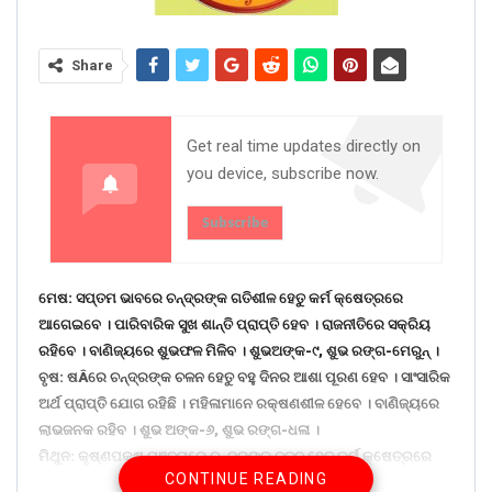
Share
Get real time updates directly on
you device, subscribe now.
Subscribe
ମେଷ: ସପ୍ତମ ଭାବରେ ଚନ୍ଦ୍ରଙ୍କ ଗତିଶୀଳ ହେତୁ କର୍ମ କ୍ଷେତ୍ରରେ
ଆଗେଇବେ । ପାରିବାରିକ ସୁଖ ଶାନ୍ତି ପ୍ରାପ୍ତି ହେବ । ରାଜନୀତିରେ ସକ୍ରିୟ
ରହିବେ । ବାଣିଜ୍ୟରେ ଶୁଭଫଳ ମିଳିବ । ଶୁଭଅଙ୍କ-୯, ଶୁଭ ରଙ୍ଗ-ମେରୁନ୍ ।
ବୃଷ: ଷÂରେ ଚନ୍ଦ୍ରଙ୍କ ଚଳନ ହେତୁ ବହୁ ଦିନର ଆଶା ପୂରଣ ହେବ । ସାଂସାରିକ
ଅର୍ଥ ପ୍ରାପ୍ତି ଯୋଗ ରହିଛି । ମହିଳାମାନେ ରକ୍ଷଣଶୀଳ ହେବେ । ବାଣିଜ୍ୟରେ
ଲାଭଜନକ ରହିବ । ଶୁଭ ଅଙ୍କ-୬, ଶୁଭ ରଙ୍ଗ-ଧଳା ।
ମିଥୁନ: କୃଷ୍ଣପକ୍ଷ ପଞ୍ଚମରେ ଚନ୍ଦ୍ରଙ୍କ ଚଳନ ହେତୁ କର୍ମ କ୍ଷେତ୍ରରେ
CONTINUE READING
ସମସ୍ୟା ରହିବ । ସାଂସାରିକ ଅଭାବ ଅସୁବିଧା ଦେଖାଦେଇପାରେ । ଚାକିରିରେ