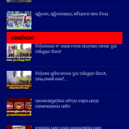
ସ୍ୱିଡେନ, ସ୍ୱିଜରଲାଣ୍ଡ, ସର୍ବିୟାଙ୍କ ସହଜ ବିଜୟ
ଦେଶବିଦେଶ
ତିର୍ତ୍ତୋଲରେ ୧୮ ଲକ୍ଷ ଟଙ୍କା ଆତ୍ମସାତ୍ ମାମଲା: ଦୁଇ
ଅଭିଯୁକ୍ତ ଗିରଫ
ତିର୍ତ୍ତୋଲ ପୁଲିସ ହାତରେ ଦୁଇ ଅଭିଯୁକ୍ତ ଗିରଫ,
ଆସନ୍ତାକାଲି କୋର୍ଟ…
ପାରଳାଖେମୁଣ୍ଡିରେ ପବିତ୍ର ବାହୁଡା ଯାତ୍ରା
ମହାସମାରୋହରେ ପାଳିତ
ବାହୁଡ଼ାରେ ସେବା ଦଳର ଉଲ୍ଲେଖନୀୟ ସେବା