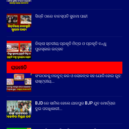
ସିଡ୍‌ନି ଠାରେ ବାଚସ୍ପତି ସୁରମା ପାଢୀ
ଜିଲ୍ଲା ସ୍ତରୀୟ ପ୍ରକୃତି ମିତ୍ର ଓ ପ୍ରକୃତି ବନ୍ଧୁ
ପୁରସ୍କାର ଉତ୍ସବ
ରାଜନୀତି
ସଂଗଠନକୁ ମଜବୁତ୍ କର ଓ ଲୋକଙ୍କ ସହ ଯୋଡି ହୋଇ ରୁହ:
ରାଷ୍ଟ୍ରୀୟ…
BJD ରେ ସାମିଲ ହେଲେ ଯାଜପୁର BJP ଯୁବ ମୋର୍ଚ୍ଚାର
ଦୁଇ ପଦାଧିକାରୀ…