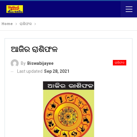
Home
ରାଶିଫଳ
ଆଜିର ରାଶିଫଳ
ରାଶିଫଳ
By
Biswabijayee
Last updated
Sep 28, 2021