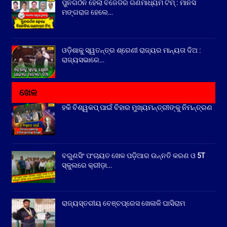
ପୁନଗର୍ଠନ ହେଲା ବିଜେଡିର ଗଣମାଧ୍ୟମ ଟିମ୍ : ମାନସ
ମଙ୍ଗରାଜ ହେଲେ…
ଓଡ଼ିଶାକୁ ସ୍ୱତନ୍ତ୍ର ଶ୍ରେଣୀ ରାଜ୍ୟର ମାନ୍ୟତା ଦିଅ :
ରାଜ୍ୟସଭାରେ…
ଖେଳ
ହକି ବିଶ୍ୱକପ୍ ପାଇଁ ବିହାର ମୁଖ୍ୟମନ୍ତ୍ରୀଙ୍କୁ ନିମନ୍ତ୍ରଣ
ବରୁଣସିଂ ପଂଚାୟତ ଖେଳ ପଡ଼ିଆର ଉନ୍ନତି କରଣ ଓ 5T
ସ୍କୁଲରେ କ୍ରୀଡ଼ା…
ରାଜ୍ୟସ୍ତରୀୟ ବେଞ୍ଚପ୍ରେସ ଖେଳାଳି ଘାସିରାମ