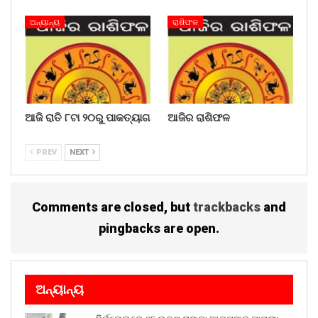
WhatsApp
ଅନ୍ୟାନ୍ୟ
ରାଶିଫଳ
ଆଜି ରାତି ୮ଟା ୨୦ରୁ ପାକତ୍ୟାଗ
ଆଜିର ରାଶିଫଳ
PREV
NEXT
Comments are closed, but
trackbacks
and
pingbacks are open.
ଅନ୍ୟାନ୍ୟ