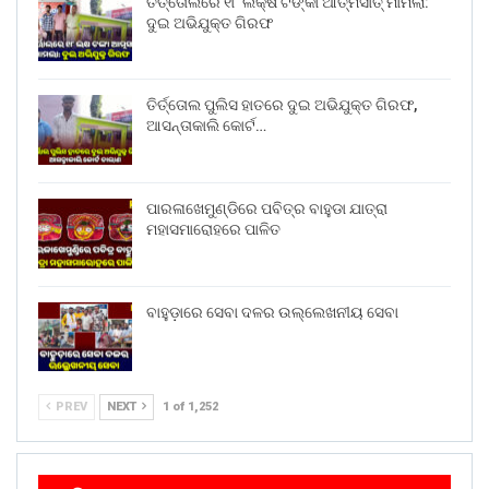
ତିର୍ତ୍ତୋଲରେ ୧୮ ଲକ୍ଷ ଟଙ୍କା ଆତ୍ମସାତ୍ ମାମଲା:
ଦୁଇ ଅଭିଯୁକ୍ତ ଗିରଫ
ତିର୍ତ୍ତୋଲ ପୁଲିସ ହାତରେ ଦୁଇ ଅଭିଯୁକ୍ତ ଗିରଫ,
ଆସନ୍ତାକାଲି କୋର୍ଟ…
ପାରଳାଖେମୁଣ୍ଡିରେ ପବିତ୍ର ବାହୁଡା ଯାତ୍ରା
ମହାସମାରୋହରେ ପାଳିତ
ବାହୁଡ଼ାରେ ସେବା ଦଳର ଉଲ୍ଲେଖନୀୟ ସେବା
PREV
NEXT
1 of 1,252