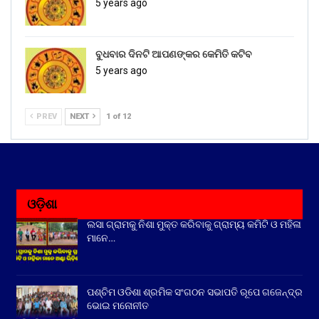
5 years ago
ବୁଧବାର ଦିନଟି ଆପଣଙ୍କର କେମିତି କଟିବ
5 years ago
PREV
NEXT
1 of 12
ଓଡ଼ିଶା
ଲସା ଗ୍ରାମକୁ ନିଶା ମୁକ୍ତ କରିବାକୁ ଗ୍ରାମ୍ୟ କମିଟି ଓ ମହିଳା
ମାନେ…
ପଶ୍ଚିମ ଓଡିଶା ଶ୍ରମିକ ସଂଗଠନ ସଭାପତି ରୂପେ ଗଜେନ୍ଦ୍ର
ଭୋଇ ମନୋନୀତ