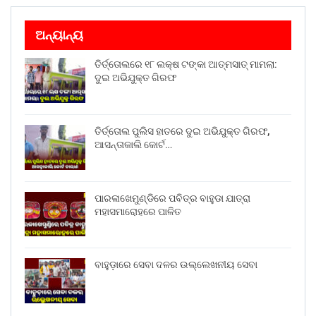
ଅନ୍ୟାନ୍ୟ
ତିର୍ତ୍ତୋଲରେ ୧୮ ଲକ୍ଷ ଟଙ୍କା ଆତ୍ମସାତ୍ ମାମଲା:
ଦୁଇ ଅଭିଯୁକ୍ତ ଗିରଫ
ତିର୍ତ୍ତୋଲ ପୁଲିସ ହାତରେ ଦୁଇ ଅଭିଯୁକ୍ତ ଗିରଫ,
ଆସନ୍ତାକାଲି କୋର୍ଟ…
ପାରଳାଖେମୁଣ୍ଡିରେ ପବିତ୍ର ବାହୁଡା ଯାତ୍ରା
ମହାସମାରୋହରେ ପାଳିତ
ବାହୁଡ଼ାରେ ସେବା ଦଳର ଉଲ୍ଲେଖନୀୟ ସେବା