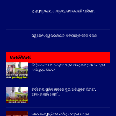
ରାଜ୍ୟସ୍ତରୀୟ ବେଞ୍ଚପ୍ରେସ ଖେଳାଳି ଘାସିରାମ
ସ୍ୱିଡେନ, ସ୍ୱିଜରଲାଣ୍ଡ, ସର୍ବିୟାଙ୍କ ସହଜ ବିଜୟ
ଦେଶବିଦେଶ
ତିର୍ତ୍ତୋଲରେ ୧୮ ଲକ୍ଷ ଟଙ୍କା ଆତ୍ମସାତ୍ ମାମଲା: ଦୁଇ
ଅଭିଯୁକ୍ତ ଗିରଫ
ତିର୍ତ୍ତୋଲ ପୁଲିସ ହାତରେ ଦୁଇ ଅଭିଯୁକ୍ତ ଗିରଫ,
ଆସନ୍ତାକାଲି କୋର୍ଟ…
ପାରଳାଖେମୁଣ୍ଡିରେ ପବିତ୍ର ବାହୁଡା ଯାତ୍ରା