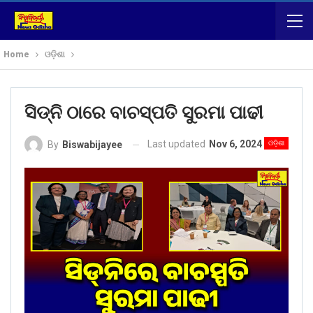
Home
ଓଡ଼ିଶା
ସିଡ୍‌ନି ଠାରେ ବାଚସ୍ପତି ସୁରମା ପାଢୀ
Last updated
Nov 6, 2024
ଓଡ଼ିଶା
By
Biswabijayee