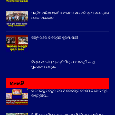
ପଶ୍ଚିମ ଓଡିଶା ଶ୍ରମିକ ସଂଗଠନ ସଭାପତି ରୂପେ ଗଜେନ୍ଦ୍ର
ଭୋଇ ମନୋନୀତ
ସିଡ୍‌ନି ଠାରେ ବାଚସ୍ପତି ସୁରମା ପାଢୀ
ଜିଲ୍ଲା ସ୍ତରୀୟ ପ୍ରକୃତି ମିତ୍ର ଓ ପ୍ରକୃତି ବନ୍ଧୁ
ପୁରସ୍କାର ଉତ୍ସବ
ରାଜନୀତି
ସଂଗଠନକୁ ମଜବୁତ୍ କର ଓ ଲୋକଙ୍କ ସହ ଯୋଡି ହୋଇ ରୁହ:
ରାଷ୍ଟ୍ରୀୟ…
BJD ରେ ସାମିଲ ହେଲେ ଯାଜପୁର BJP ଯୁବ ମୋର୍ଚ୍ଚାର