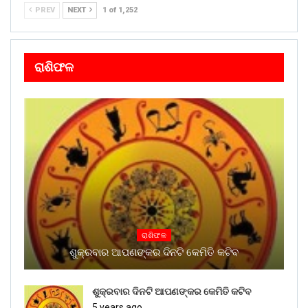
PREV
NEXT
1 of 1,252
ରାଶିଫଳ
ରାଶିଫଳ
ଶୁକ୍ରବାର ଆପଣଙ୍କର ଦିନଟି କେମିତି କଟିବ
ଶୁକ୍ରବାର ଦିନଟି ଆପଣଙ୍କର କେମିତି କଟିବ
5 years ago