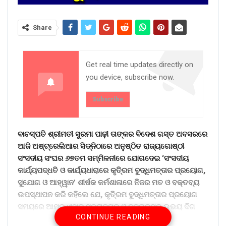
Share
Get real time updates directly on
you device, subscribe now.
Subscribe
ବାଚସ୍ପତି ଶ୍ରୀମତୀ ସୁରମା ପାଢ଼ୀ ତାଙ୍କର ବିଦେଶ ଗସ୍ତ ଅବସରରେ
ଆଜି ଅଷ୍ଟ୍ରେଲିଆର ସିଡ୍‌ନିଠାରେ ଅନୁଷ୍ଠିତ ରାଜ୍ୟଗୋଷ୍ଠୀ
ସଂସଦୀୟ ସଂଘର ୬୭ତମ ସମ୍ମିଳନୀରେ ଯୋଗଦେଇ ‘ସଂସଦୀୟ
କାର୍ଯ୍ୟପଦ୍ଧତି ଓ କାର୍ଯ୍ୟଧାରାରେ କୃତି୍ରମ ବୁଦ୍ଧିମତ୍ତାର ପ୍ରୟୋଗ,
ସୁଯୋଗ ଓ ଆହ୍ୱାନ’ ଶୀର୍ଷକ କର୍ମଶାଳାରେ ନିଜର ମତ ଓ ବକ୍ତବ୍ୟ
ଉପସ୍ଥାପନ କରି କହିଲେ ଯେ, କୃତି୍ରମ ବୁଦ୍ଧିମତ୍ତାର ପ୍ରୟୋଗ
ସମୟରେ ଆମକୁ ଏହାର ସକରାତ୍ମକ ଓ ନକରାତ୍ମକ ଉଭୟ ଦିଗ
CONTINUE READING
ପ୍ରତି ସଚେତନ ରହି କାର୍ଯ୍ୟ କରିବାକୁ ପଡ଼ିବ । ଯଦିଓ ଦୁନିଆ ଏବେ