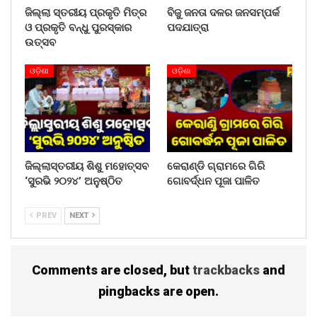
ଜିଲ୍ଲା ସ୍ତରୀୟ ପ୍ରକୃତି ମିତ୍ର
ବିଜୁ ଜନତା ଦଳର ଜନସମ୍ପର୍କ
ଓ ପ୍ରକୃତି ବନ୍ଧୁ ପୁରସ୍କାର
ପଦଯାତ୍ରା
ଉତ୍ସବ
ଓଡ଼ିଶା
ଓଡ଼ିଶା
ଜିଲ୍ଲାସ୍ତରୀୟ ଶିଶୁ ମହୋତ୍ସବ
କେରାଣ୍ଡି ଗ୍ରାମରେ ଗିରି
‘ସୁରଭି ୨୦୨୪’ ଅନୁଷ୍ଠିତ
ଗୋବର୍ଦ୍ଧନ ପୂଜା ପାଳିତ
PREV
NEXT
Comments are closed, but
trackbacks
and
pingbacks are open.