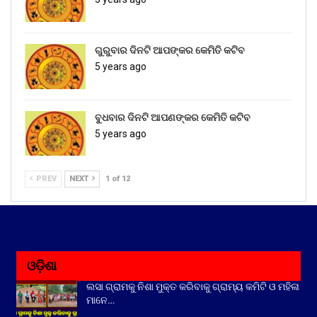
ଗୁରୁବାର ଦିନଟି ଆପଙ୍କର କେମିତି କଟିବ
5 years ago
ବୁଧବାର ଦିନଟି ଆପଣଙ୍କର କେମିତି କଟିବ
5 years ago
PREV
NEXT
1 of 12
ଓଡ଼ିଶା
ଲସା ଗ୍ରାମକୁ ନିଶା ମୁକ୍ତ କରିବାକୁ ଗ୍ରାମ୍ୟ କମିଟି ଓ ମହିଳା
ମାନେ…