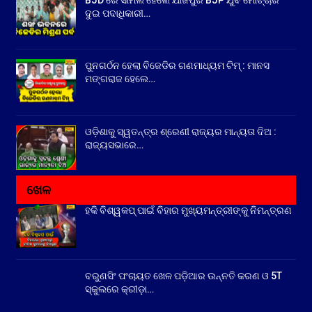
ଦୁଇ ପଦାଧିକାରୀ…
ପୁନଗର୍ଠନ ହେଲା ବିଜେଡିର ଗଣମାଧ୍ୟମ ଟିମ୍ : ମାନସ
ମଙ୍ଗରାଜ ହେଲେ…
ଓଡ଼ିଶାକୁ ସ୍ୱତନ୍ତ୍ର ଶ୍ରେଣୀ ରାଜ୍ୟର ମାନ୍ୟତା ଦିଅ :
ରାଜ୍ୟସଭାରେ…
ଖେଳ
ହକି ବିଶ୍ୱକପ୍ ପାଇଁ ବିହାର ମୁଖ୍ୟମନ୍ତ୍ରୀଙ୍କୁ ନିମନ୍ତ୍ରଣ
ବରୁଣସିଂ ପଂଚାୟତ ଖେଳ ପଡ଼ିଆର ଉନ୍ନତି କରଣ ଓ 5T
ସ୍କୁଲରେ କ୍ରୀଡ଼ା…