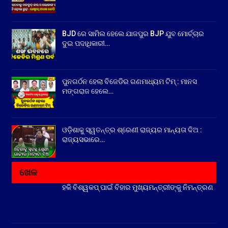
BJD ରେ ସାମିଲ ହେଲେ ଯାଜପୁର BJP ଯୁବ ମୋର୍ଚ୍ଚାର
ଦୁଇ ପଦାଧିକାରୀ…
ପୁନଗର୍ଠନ ହେଲା ବିଜେଡିର ଗଣମାଧ୍ୟମ ଟିମ୍ : ମାନସ
ମଙ୍ଗରାଜ ହେଲେ…
ଓଡ଼ିଶାକୁ ସ୍ୱତନ୍ତ୍ର ଶ୍ରେଣୀ ରାଜ୍ୟର ମାନ୍ୟତା ଦିଅ :
ରାଜ୍ୟସଭାରେ…
ଖେଳ
ହକି ବିଶ୍ୱକପ୍ ପାଇଁ ବିହାର ମୁଖ୍ୟମନ୍ତ୍ରୀଙ୍କୁ ନିମନ୍ତ୍ରଣ