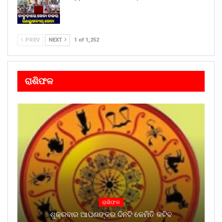
PREV
NEXT
1 of 1,252
ରାଶିଫଳ
ରାଶିଫଳ
ଶୁକ୍ରବାର ଆପଣଙ୍କର ଦିନଟି କେମିତି କଟିବ