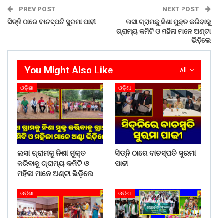
PREV POST
NEXT POST
ସିଡ୍‌ନି ଠାରେ ବାଚସ୍ପତି ସୁରମା ପାଢୀ
ଲସା ଗ୍ରାମକୁ ନିଶା ମୁକ୍ତ କରିବାକୁ
ଗ୍ରାମ୍ୟ କମିଟି ଓ ମହିଳା ମାନେ ଅଣ୍ଟା
ଭିଡ଼ିଲେ
You Might Also Like
All
ଓଡ଼ିଶା
ଓଡ଼ିଶା
ଲସା ଗ୍ରାମକୁ ନିଶା ମୁକ୍ତ
ସିଡ୍‌ନି ଠାରେ ବାଚସ୍ପତି ସୁରମା
କରିବାକୁ ଗ୍ରାମ୍ୟ କମିଟି ଓ
ପାଢୀ
ମହିଳା ମାନେ ଅଣ୍ଟା ଭିଡ଼ିଲେ
ଓଡ଼ିଶା
ଓଡ଼ିଶା