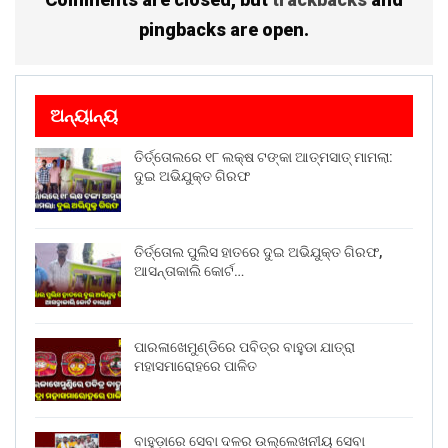
pingbacks are open.
ଅନ୍ୟାନ୍ୟ
ତିର୍ତ୍ତୋଲରେ ୧୮ ଲକ୍ଷ ଟଙ୍କା ଆତ୍ମସାତ୍ ମାମଲା:
ଦୁଇ ଅଭିଯୁକ୍ତ ଗିରଫ
ତିର୍ତ୍ତୋଲ ପୁଲିସ ହାତରେ ଦୁଇ ଅଭିଯୁକ୍ତ ଗିରଫ,
ଆସନ୍ତାକାଲି କୋର୍ଟ…
ପାରଳାଖେମୁଣ୍ଡିରେ ପବିତ୍ର ବାହୁଡା ଯାତ୍ରା
ମହାସମାରୋହରେ ପାଳିତ
ବାହୁଡ଼ାରେ ସେବା ଦଳର ଉଲ୍ଲେଖନୀୟ ସେବା