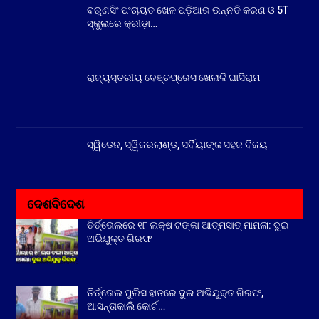
ବରୁଣସିଂ ପଂଚାୟତ ଖେଳ ପଡ଼ିଆର ଉନ୍ନତି କରଣ ଓ 5T
ସ୍କୁଲରେ କ୍ରୀଡ଼ା…
ରାଜ୍ୟସ୍ତରୀୟ ବେଞ୍ଚପ୍ରେସ ଖେଳାଳି ଘାସିରାମ
ସ୍ୱିଡେନ, ସ୍ୱିଜରଲାଣ୍ଡ, ସର୍ବିୟାଙ୍କ ସହଜ ବିଜୟ
ଦେଶବିଦେଶ
ତିର୍ତ୍ତୋଲରେ ୧୮ ଲକ୍ଷ ଟଙ୍କା ଆତ୍ମସାତ୍ ମାମଲା: ଦୁଇ
ଅଭିଯୁକ୍ତ ଗିରଫ
ତିର୍ତ୍ତୋଲ ପୁଲିସ ହାତରେ ଦୁଇ ଅଭିଯୁକ୍ତ ଗିରଫ,
ଆସନ୍ତାକାଲି କୋର୍ଟ…