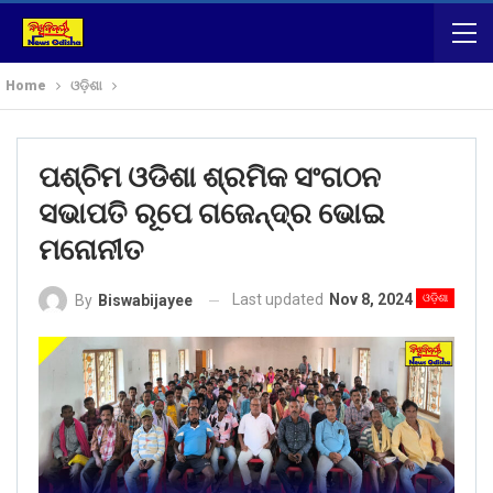
Home
ଓଡ଼ିଶା
ପଶ୍ଚିମ ଓଡିଶା ଶ୍ରମିକ ସଂଗଠନ
ସଭାପତି ରୂପେ ଗଜେନ୍ଦ୍ର ଭୋଇ
ମନୋନୀତ
Last updated
Nov 8, 2024
ଓଡ଼ିଶା
By
Biswabijayee