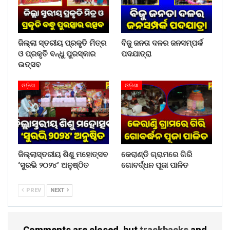
ଜିଲ୍ଲା ସ୍ତରୀୟ ପ୍ରକୃତି ମିତ୍ର
ବିଜୁ ଜନତା ଦଳର ଜନସମ୍ପର୍କ
ଓ ପ୍ରକୃତି ବନ୍ଧୁ ପୁରସ୍କାର
ପଦଯାତ୍ରା
ଉତ୍ସବ
ଓଡ଼ିଶା
ଓଡ଼ିଶା
ଜିଲ୍ଲାସ୍ତରୀୟ ଶିଶୁ ମହୋତ୍ସବ
କେରାଣ୍ଡି ଗ୍ରାମରେ ଗିରି
‘ସୁରଭି ୨୦୨୪’ ଅନୁଷ୍ଠିତ
ଗୋବର୍ଦ୍ଧନ ପୂଜା ପାଳିତ
PREV
NEXT
Comments are closed, but
trackbacks
and