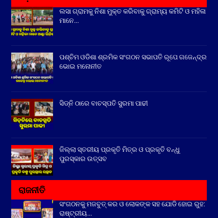
ଲସା ଗ୍ରାମକୁ ନିଶା ମୁକ୍ତ କରିବାକୁ ଗ୍ରାମ୍ୟ କମିଟି ଓ ମହିଳା
ମାନେ…
ପଶ୍ଚିମ ଓଡିଶା ଶ୍ରମିକ ସଂଗଠନ ସଭାପତି ରୂପେ ଗଜେନ୍ଦ୍ର
ଭୋଇ ମନୋନୀତ
ସିଡ୍‌ନି ଠାରେ ବାଚସ୍ପତି ସୁରମା ପାଢୀ
ଜିଲ୍ଲା ସ୍ତରୀୟ ପ୍ରକୃତି ମିତ୍ର ଓ ପ୍ରକୃତି ବନ୍ଧୁ
ପୁରସ୍କାର ଉତ୍ସବ
ରାଜନୀତି
ସଂଗଠନକୁ ମଜବୁତ୍ କର ଓ ଲୋକଙ୍କ ସହ ଯୋଡି ହୋଇ ରୁହ:
ରାଷ୍ଟ୍ରୀୟ…