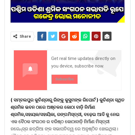
Share
Get real time updates directly on
you device, subscribe now.
Subscribe
{ ସମ୍ବଲପୁର କୁଚିଣ୍ଡାରୁ ରିଙ୍କୁ କୁସୁମଙ୍କ ରିପୋର୍ଟ } କୁଚିଣ୍ଡା ସ୍ଥିତ
ଶ୍ରମିକ ଭବନ ଠାରେ ଅଞ୍ଚଳର କୋଠା ବାଡ଼ି ନିର୍ମାଣ
ଶ୍ରମିକ,ସହାୟକ/ସହାୟିକା, ରଙ୍ଗମିସ୍ତ୍ରୀ, ବଢ଼େଇ ଆଦି କୁ ନେଇ
ଏକ ବୈଠକ ସଂଗଠନ ର ବରିଷ୍ଠ କୋଠାବାଡ଼ି ନିର୍ମାଣ ମିସ୍ତ୍ରୀ
ନରେନ୍ଦ୍ର ଛତ୍ରିଆ ଙ୍କ ସଭାପତିତ୍ୱ ରେ ଅନୁଷ୍ଠିତ ହୋଇଥିଲା।