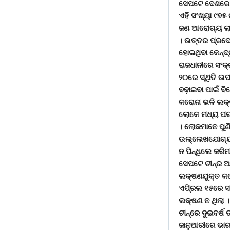
ସେପଟେ ଦେଶରେ ସଂ
ଏହି ସଂଖ୍ୟା ୯୭୫
ଜଣ ଆରୋଗ୍ୟ ଲାଭ 
। ଉତ୍ତର ପ୍ରଦେଶ
ହୋଇଥିବା କେନ୍ଦ୍ର
ରାଜଧାନୀରେ ସଂକ୍ର
୨୦ରେ ସ୍ଥିତି ଉପର
ବଢ଼ାଇବା ପାଇଁ ବ
କରୋନା ଭଳି ଲକ୍
ଲୋକେ ମଧ୍ୟ ପରୀ
। ଲୋକମାନେ ପୁଣି
ଉଲ୍ଲେଖଯୋଗ୍ୟ, 
ନ ପିନ୍ଧିଲେ ଜରି
ସେପଟେ ଚୀନ୍ର ଆର୍
ଲକ୍ଷଣଯୁକ୍ତ କରୋ
ଏପି୍ରଲ ୧୫ରେ ସା
ଲକ୍ଷଣ ନ ଥିଲା । 
ଚୀନ୍ରେ ଦୁଇବର୍ଷ
ଜାନୁଆରୀରେ ଭାରତର