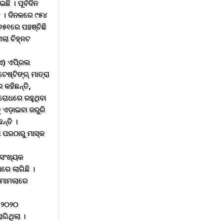
ି । ପୂର୍ବଦିନ
ି । ଦିନକରେ ୯୫୪
୭୫୧ରେ ପହଞ୍ଚିଛି
ଲା ଚିହ୍ନଟ
୍ଏ) ଏପି୍ରଲ
ଷ୍ଟିଙ୍ଗ୍ ମାତ୍ରା
 କହିଛନ୍ତି,
ରୋଧରେ ରହୁଥିବା
ଏଡ଼ାଇବା ଜରୁରି
ନ୍ତି ।
 ପରଠାରୁ ମାସ୍କ
 ସଂଖ୍ୟକ
ରେ ଲାଗିଛି ।
 ମାମଲାରେ
୍ ୨୦୨୦
ଗିଥିଲା ।