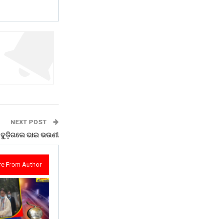
NEXT POST
େ ବୁଡ଼ିଗଲେ ଭାଇ ଭଉଣୀ
e From Author