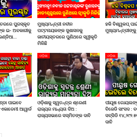
ସ୍ତରରେ ପୁରସ୍କୃତ
ମୁଖ୍ୟମନ୍ତ୍ରୀ ନବୀନ
ହକି ବିଶ୍ୱକପ୍ ପାଇ
ଙ୍କ ଇ- ଅବକାରୀକୁ
ପଟ୍ଟନାୟକଙ୍କ ସୁଶାସନକୁ
ମୁଖ୍ୟମନ୍ତ୍ରୀଙ୍କୁ
‌ ଇଣ୍ଡିଆ…
ଜାତୀୟସ୍ତରରେ ପୁଣିଥରେ ସ୍ୱୀକୃତି
ମିଳିଛି
ଓଡ଼ିଶା
ଓଡ଼ିଶା
ଣ୍ଡା ପାଇବେ
ଓଡ଼ିଶାକୁ ସ୍ୱତନ୍ତ୍ର ଶ୍ରେଣୀ
ପୀୟୂଷ ଗୋୟଲଙ୍କ
ୟ ଏକାଡେମୀ ଆୱାର୍ଡ
ରାଜ୍ୟର ମାନ୍ୟତା ଦିଅ :
ବିଜେଡି ସାଂସଦ : 
ରାଜ୍ୟସଭାରେ ସସ୍ମିତଙ୍କ ଦାବି
ସବ୍ସିଡି ୧୪,୨୯୨.
ଦାବି