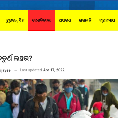
ଟ୍ୟୁଇନ୍ ସିଟ
ଦେଶବିଦେଶ
ଅପରାଧ
ରାଜନୀତି
ବ୍ୟବସାୟ
ଚତୁର୍ଥ ଲହର?
Last updated
Apr 17, 2022
ijayee