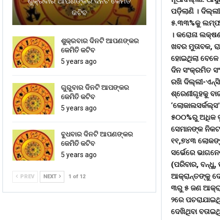
ଶୁକ୍ରବାର ଆପଣଙ୍କର ଦିନଟି କେମିତି
ପଡ଼ିଲାଣି । ଦିଲ
କଟିବ
୫.୩୩%କୁ ଲମ୍ଫ ମା
। କରୋନା ଲକ୍ଷଣ 
ଶୁକ୍ରବାର ଦିନଟି ଆପଣଙ୍କର
ଖବର ମୁତାବକ, ରା
କେମିତି କଟିବ
ହୋଇଥିଲା ବେଳେ 
5 years ago
ଦିନ ସଂକ୍ରମିତ ସଂଖ
ରଖି ଦିଲ୍ଲୀ-ଏନ୍
ଗୁରୁବାର ଦିନଟି ଆପଙ୍କର
ଶ୍ରେଣୀଗୃହକୁ ବା
କେମିତି କଟିବ
‘ଲୋକାଲସର୍କଲ୍ସ’
5 years ago
୫୦୦%ରୁ ଅଧିକ ବୃ
ସେମାନଙ୍କ ନିକଟ
ବୁଧବାର ଦିନଟି ଆପଣଙ୍କର
୧୧,୭୪୩ ଲୋକଙ୍କ
କେମିତି କଟିବ
ସର୍ଭେରେ ଭାଗନେ
5 years ago
(ପରିବାର, ବନ୍ଧୁ
ଆକ୍ରାନ୍ତଙ୍କୁ ଦ
PREV
NEXT
1 of 12
୩ରୁ ୫ ଜଣ ଆକ୍ରାନ
୨ରେ ପଚରାଯାଇଥି
ଦେଖିଥିବା ବତାଇଥ