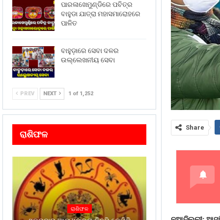
ପାରଳାଖେମୁଣ୍ଡିରେ ପବିତ୍ର
ବାହୁଡା ଯାତ୍ରା ମହାସମାରୋହରେ
ପାଳିତ
ବାହୁଡ଼ାରେ ସେବା ଦଳର
ଉଲ୍ଲେଖନୀୟ ସେବା
PREV
NEXT
1 of 1,252
Share
ରାଶିଫଳ
ରାଶିଫଳ
ନୂଆଦିଲ୍ଲୀ: ଆସୁ