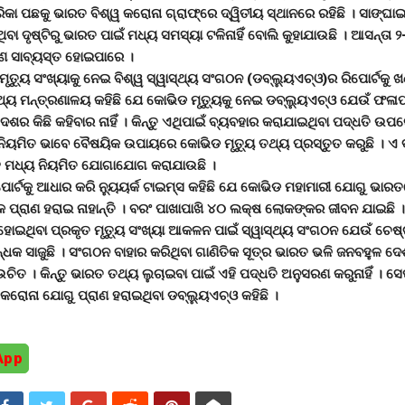
ିକା ପଛକୁ ଭାରତ ବିଶ୍ୱ କରୋନା ଗ୍ରାଫ୍ରେ ଦ୍ୱିତୀୟ ସ୍ଥାନରେ ରହିଛି । ସାଙ୍ଘାଇ
ିବା ଦୃଷ୍ଟିରୁ ଭାରତ ପାଇଁ ମଧ୍ୟ ସମସ୍ୟା ଟଳିନାହିଁ ବୋଲି କୁହାଯାଉଛି । ଆସନ୍ତା
୍ଣ୍ଣ ସାବ୍ୟସ୍ତ ହୋଇପାରେ ।
ତୁ୍ୟ ସଂଖ୍ୟାକୁ ନେଇ ବିଶ୍ୱ ସ୍ୱାସ୍ଥ୍ୟ ସଂଗଠନ (ଡବ୍ଲୁ୍ୟଏଚ୍ଓ)ର ରିପୋର୍ଟକୁ ଖ
ଥ୍ୟ ମନ୍ତ୍ରଣାଳୟ କହିଛି ଯେ କୋଭିଡ ମୃତୁ୍ୟକୁ ନେଇ ଡବ୍ଲୁ୍ୟଏଚ୍ଓ ଯେଉଁ ଫଳ
େଶର କିଛି କହିବାର ନାହିଁ । କିନ୍ତୁ ଏଥିପାଇଁ ବ୍ୟବହାର କରାଯାଇଥିବା ପଦ୍ଧତି ଉପ
 ନିୟମିତ ଭାବେ ବୈଷୟିକ ଉପାୟରେ କୋଭିଡ ମୃତୁ୍ୟ ତଥ୍ୟ ପ୍ରସ୍ତୁତ କରୁଛି । ଏ
ହ ମଧ୍ୟ ନିୟମିତ ଯୋଗାଯୋଗ କରାଯାଉଛି ।
ପୋର୍ଟକୁ ଆଧାର କରି ନୁ୍ୟୟର୍କ ଟାଇମ୍ସ କହିଛି ଯେ କୋଭିଡ ମହାମାରୀ ଯୋଗୁ ଭାର
 ପ୍ରାଣ ହରାଇ ନାହାନ୍ତି । ବରଂ ପାଖାପାଖି ୪୦ ଲକ୍ଷ ଲୋକଙ୍କର ଜୀବନ ଯାଇଛି 
ୋଇଥିବା ପ୍ରକୃତ ମୃତୁ୍ୟ ସଂଖ୍ୟା ଆକଳନ ପାଇଁ ସ୍ୱାସ୍ଥ୍ୟ ସଂଗଠନ ଯେଉଁ ଚେଷ୍ଟ
୍ଧକ ସାଜୁଛି । ସଂଗଠନ ବାହାର କରିଥିବା ଗାଣିତିକ ସୂତ୍ର ଭାରତ ଭଳି ଜନବହୁଳ ଦେ
ଉଚିତ । କିନ୍ତୁ ଭାରତ ତଥ୍ୟ ଲୁଚାଇବା ପାଇଁ ଏହି ପଦ୍ଧତି ଅନୁସରଣ କରୁନାହିଁ । ସ
ରୋନା ଯୋଗୁ ପ୍ରାଣ ହରାଇଥିବା ଡବ୍ଲୁ୍ୟଏଚ୍ଓ କହିଛି ।
App