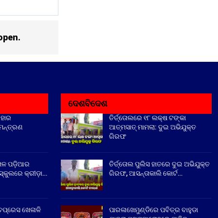
open.
ଦେଶବିଦେଶ
ିହାର
ତିର୍ତ୍ତୋଲରେ ୧୮ ଲକ୍ଷ ଟଙ୍କା
ିମନ୍ତ୍ରଣ
ଆତ୍ମସାତ୍ ମାମଲା: ଦୁଇ ଅଭିଯୁକ୍ତ
ଗିରଫ
େଳ ପଡ଼ିଆର
ତିର୍ତ୍ତୋଲ ପୁଲିସ ହାତରେ ଦୁଇ ଅଭିଯୁକ୍ତ
୍କୁଲରେ କ୍ରୀଡ଼ା…
ଗିରଫ, ଆସନ୍ତାକାଲି କୋର୍ଟ…
ଚପ୍ରେସ ଖେଳାଳି
ପାରଳାଖେମୁଣ୍ଡିରେ ପବିତ୍ର ବାହୁଡା