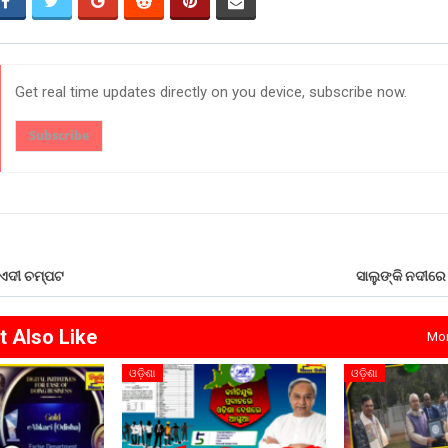
Get real time updates directly on you device, subscribe now.
Subscribe
କଏଦୀ ଚମ୍ପଟ
ସାଲୁଙ୍କି ନଦୀର
t Also Like
Mor
ଓଡ଼ିଶା
ଓଡ଼ିଶା