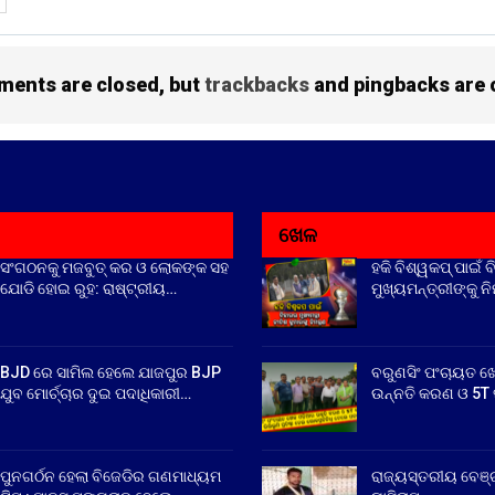
ents are closed, but
trackbacks
and pingbacks are 
ଖେଳ
ସଂଗଠନକୁ ମଜବୁତ୍ କର ଓ ଲୋକଙ୍କ ସହ
ହକି ବିଶ୍ୱକପ୍ ପାଇଁ ବ
ଯୋଡି ହୋଇ ରୁହ: ରାଷ୍ଟ୍ରୀୟ…
ମୁଖ୍ୟମନ୍ତ୍ରୀଙ୍କୁ ନ
BJD ରେ ସାମିଲ ହେଲେ ଯାଜପୁର BJP
ବରୁଣସିଂ ପଂଚାୟତ ଖ
ଯୁବ ମୋର୍ଚ୍ଚାର ଦୁଇ ପଦାଧିକାରୀ…
ଉନ୍ନତି କରଣ ଓ 5T ସ
ପୁନଗର୍ଠନ ହେଲା ବିଜେଡିର ଗଣମାଧ୍ୟମ
ରାଜ୍ୟସ୍ତରୀୟ ବେଞ୍