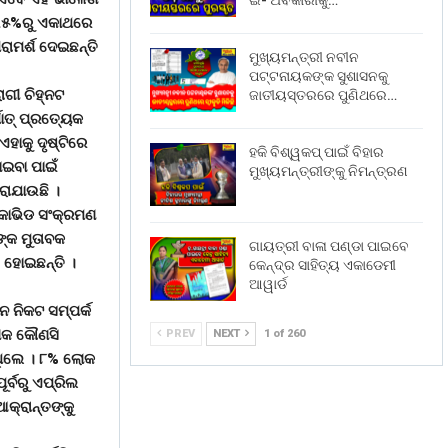
ଇ- ଅବକାରୀକୁ…
 ୦.୫%ରୁ ଏକାଥରେ
ରାମର୍ଶ ଦେଇଛନ୍ତି
ମୁଖ୍ୟମନ୍ତ୍ରୀ ନବୀନ
ପଟ୍ଟନାୟକଙ୍କ ସୁଶାସନକୁ
ୋଗୀ ଚିହ୍ନଟ
ଜାତୀୟସ୍ତରରେ ପୁଣିଥରେ…
ାତ୍ ପ୍ରତ୍ୟେକ
 ଏହାକୁ ଦୃଷ୍ଟିରେ
ହକି ବିଶ୍ୱକପ୍ ପାଇଁ ବିହାର
ାଇବା ପାଇଁ
ମୁଖ୍ୟମନ୍ତ୍ରୀଙ୍କୁ ନିମନ୍ତ୍ରଣ
ରାଯାଉଛି ।
 କୋଭିଡ ସଂକ୍ରମଣ
ଙ୍କ ମୁତାବକ
ଗାୟତ୍ରୀ ବାଳା ପଣ୍ଡା ପାଇବେ
 ହୋଇଛନ୍ତି ।
କେନ୍ଦ୍ର ସାହିତ୍ୟ ଏକାଡେମୀ
ଆୱାର୍ଡ
 ନିକଟ ସମ୍ପର୍କ
ଲୋକ କୌଣସି
PREV
NEXT
1 of 260
ିଥିଲେ । ୮% ଲୋକ
ର୍ବରୁ ଏପ୍ରିଲ
କ୍ରାନ୍ତଙ୍କୁ