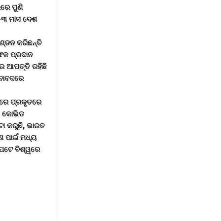
ରେ ପୁଣି
 ୨-୩ ମାସ ଦେଶ
ଣ୍ଡନ କରିଛନ୍ତି
ାଫଳ ପ୍ରଦାନ
ରେ ଆପତ୍ତି ରହିଛି
 ବାବଦରେ
ତରେ ପ୍ରକୃତରେ
। କୋଭିଡ
ା କରୁଛି, ଭାରତ
ଶ ପାଇଁ ମଧ୍ୟ
େପଟେ ବିଶ୍ୱରେ