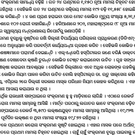
କ୍ରମଣ ସାମାନ୍ୟ ବଢ଼ିଛି । ଗତ ୨୪ ଘଣ୍ଟାରେ ୧,୧୫୦ ନୂଆ ମାମଲା ଚିହ୍ନଟ ହୋଇଛ
 ରହିଥିଲା । ସେହିଭଳି ଗତ ୨୪ ଘଣ୍ଟାରେ ସକି୍ରୟ ମାମଲା ୧୯୨ ବଢ଼ି ୧୧,୫୫୮ ହୋଇଛ
କରିଛନ୍ତି । ୪ ଜଣ ପ୍ରାଣ ହରାଇବା ପରେ ମୋଟ କୋଭିଡ ମୃତୁ୍ୟ ସଂଖ୍ୟା ୫,୨୧,
ରେ ୧୦୨ ରୋଗୀ ବାହାରିଛନ୍ତି । ହରିଆଣାରେ ୨୦୨, ମହାରାଷ୍ଟ୍ରରେ ୯୮ ନୂଆ ମାମ
 ସ୍ୱାସ୍ଥ୍ୟ ମନ୍ତ୍ରଣାଳୟ ରିପୋର୍ଟରୁ ଜଣାପଡ଼ିଛି ।
ମଣ ବୃଦ୍ଧିକୁ ଦୃଷ୍ଟିରେ ରଖି ଦିଲ୍ଲୀ ବିପର୍ଯ୍ୟୟ ପରିଚାଳନା ପ୍ରାଧିକରଣ (ଡିଡିଏମ
େ ଅନୁଧ୍ୟାନ କରି ପରବର୍ତ୍ତୀ କାର୍ଯ୍ୟପନ୍ଥା ଗ୍ରହଣ କରିବ । ସେହିଭଳି କୋଭିଡ ଟେ
ିଶେଷଜ୍ଞମାନେ ପରାମର୍ଶ ଦେଇଛନ୍ତି । ଏଲ୍ଏନ୍ଜେପି ହସ୍ପିଟାଲର ଜଣେ ବରିÂ ଡାକ୍ତର
ଷଣ ଦେଖାଦେବା କ୍ଷଣି ତୁରନ୍ତ କୋଭିଡ ଟେଷ୍ଟ କରାଇନେବା ଉଚିତ । ଗୃହ ସଙ୍ଗ
କ୍ଷା କରାଇବା ଆବଶ୍ୟକ । ସେହିଭଳି ଦିଲ୍ଲୀରେ ଏବେ ଅଧିକ ଲୋକଙ୍କ ଗହଳିକୁ 
 କୋଭିଡ ନିୟମ ପାଳନ କରିବା ଉଚିତ ବୋଲି ହସ୍ପିଟାଲ୍ର ଡା. ଋତୁ ସାକ୍ସେନା କହିଛ
ଏପି୍ରଲ ୨ରେ ଦିଲ୍ଲୀ ସରକାର ମାସ୍କ ପରିଧାନ ନିୟମ କୋହଳ କରିଥିଲେ । ଏହା
ମାନା ଆଦାୟ କରାଯାଉ ନ ଥିଲା ।
ଥିକ ରାଜଧାନୀ ସାଙ୍ଘାଇରେ ସଂକ୍ରମଣ ହୁ ହୁ ମାଡ଼ିବାରେ ଲାଗିଛି । ଏଠାରେ ରେକର୍ଡ
ନା ମାମଲା ସାମ୍ନାକୁ ଆସିଛି । ମାର୍ଚ୍ଚ ପରଠାରୁ ଲଗାତର ଭାବେ ସଂକ୍ରମଣ ବଢ଼ିବା
ଙ୍ଘାଇରେ ରେକର୍ଡ ୩,୫୯୦ ଲକ୍ଷଣଯୁକ୍ତ ମାମଲା ସାମ୍ନାକୁ ଆସିଥିଲା । ୧୯,୯୨୩
ପୂର୍ବଦିନ ଲକ୍ଷଣ ନ ଥିବା ମାମଲା ସଂଖ୍ୟା ୧୯,୮୭୨ ରହିଥିଲା ।
 ତଳେ ପ୍ରଥମେ କରୋନା ସଂକ୍ରମଣ ସୃଷ୍ଟି ହୋଇଥିଲା । ଏହାର ମାସକ ପରେ ଅର୍ଥାତ
େ ପ୍ରଥମ ମାମଲା ଚିହ୍ନଟ ହୋଇଥିଲା । ଚାହୁଁ ଚାହୁଁ ସଂକ୍ରମଣ ବୃଦ୍ଧି ପାଇବାକୁ ଲା