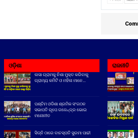
Comm
ଓଡ଼ିଶା
ରାଜନୀତି
ଲସା ଗ୍ରାମକୁ ନିଶା ମୁକ୍ତ କରିବାକୁ
ଗ୍ରାମ୍ୟ କମିଟି ଓ ମହିଳା ମାନେ…
ପଶ୍ଚିମ ଓଡିଶା ଶ୍ରମିକ ସଂଗଠନ
ସଭାପତି ରୂପେ ଗଜେନ୍ଦ୍ର ଭୋଇ
ମନୋନୀତ
ସିଡ୍‌ନି ଠାରେ ବାଚସ୍ପତି ସୁରମା ପାଢୀ