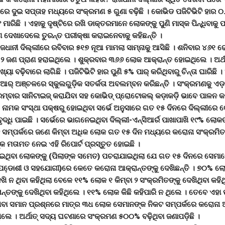
୍ଲୀରେ ଦୁଇ ସପ୍ତାହ ମଧ୍ୟରେ ସଂକ୍ରମଣ ୫ ଗୁଣା ବଢ଼ିଛି । କୋଭିଡ ପଜିଟିଭିଟି ହାର
ରିଛି । ଏହାକୁ ଦୃଷ୍ଟିରେ ରଖି ଡାକ୍ତରମାନେ ଲୋକଙ୍କୁ ପୁଣି ମାସ୍କ ପିନ୍ଧିବାକୁ ପ
ଦେଖାଦେଲେ ତୁରନ୍ତ ପରୀକ୍ଷା କରାଇନେବାକୁ କହିଛନ୍ତି ।
ଜଧାନୀ ଦିଲ୍ଲୀରେ ରବିବାର ୫୧୭ ନୂଆ ମାମଲା ସାମ୍ନାକୁ ଆସିଛି । ଶନିବାର ୪୬୧ ର
୨ ଜଣ ପ୍ରାଣ ହରାଇଥିଲେ । ଶୁକ୍ରବାର ୩୬୬ ଲୋକ ଆକ୍ରାନ୍ତ ହୋଇଥିଲେ । ଅର୍ଥ
୍ୟା ବଢ଼ିବାରେ ଲାଗିଛି । ପଜିଟିଭିଟି ହାର ପୁଣି ୫% ପାର୍ କରିଥିବାରୁ ଚିନ୍ତା ଘାରିଛି ।
ସିଆର୍ ଅଞ୍ଚଳରେ ସ୍କୁଲଗୁଡ଼ିକ ସତର୍କତା ଅବଲମ୍ବନ କରିଛନ୍ତି । ସଂକ୍ରମଣକୁ ଏଡ଼
ରମ୍ବାର ସାନିଟାଇଜ୍ କରାଯିବା ସହ କୋଭିଡ୍ ପ୍ରୋଟୋକଲ୍ କଡ଼ାକଡ଼ି ଭାବେ ପାଳନ କ
 ନାମକ ସଂସ୍ଥା ପକ୍ଷରୁ ହୋଇଥିବା ସର୍ଭେ ଅନୁସାରେ ଗତ ୧୫ ଦିନରେ ଦିଲ୍ଲୀରେ
ଦ୍ଧି ପାଇଛି । ସର୍ଭେରେ ଭାଗନେଇଥିବା ଦିଲ୍ଲୀ-ଏନ୍ସିଆର୍ର ପାଖାପାଖି ୧୯% ଲୋକ
 ସମ୍ପର୍କରେ ଜଣେ କିମ୍ବା ଅଧିକ ଲୋକ ଗତ ୧୫ ଦିନ ମଧ୍ୟରେ କରୋନା ସଂକ୍ରମିତ
 ମତାମତ ନେଇ ଏହି ରିପୋର୍ଟ ପ୍ରସ୍ତୁତ ହୋଇଛି ।
ଇଥିବା ଲୋକଙ୍କୁ (ପିଲାଙ୍କ ସମେତ) ପଚରାଯାଇଥିଲା ଯେ ଗତ ୧୫ ଦିନରେ ସେମାନେ
, ପଡେ଼ାଶୀ ଓ ସହଯୋଗୀ)ରେ କେତେ କରୋନା ଆକ୍ରାନ୍ତଙ୍କୁ ଦେଖିଛନ୍ତି । ୭୦% 
େଖି ନ ଥିବା କହିଥିଲା ବେଳେ ୧୧% ଲୋକ ୧ କିମ୍ବା ୨ ସଂକ୍ରମିତଙ୍କୁ ଦେଖିଥିବା କହ
୍ତଙ୍କୁ ଦେଖିଥିବା କହିଥିଲେ । ୧୧% ଲୋକ କିଛି କହିପାରି ନ ଥିଲେ । ତେବେ ଏହା ପୂ
ବା ସମାନ ପ୍ରଶ୍ନରେ ମାତ୍ର ୩ଧ ଲୋକ ସେମାନଙ୍କ ନିକଟ ସମ୍ପର୍କରେ କରୋନା ଆ
ିଲେ । ଅର୍ଥାତ୍ ସଦ୍ୟ ଘଟଣାରେ ସଂକ୍ରମଣ ୫୦୦% ବଢ଼ିଥିବା ଜଣାପଡ଼ିଛି ।