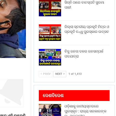
ସିଡ୍‌ନି ଠାରେ ବାଚସ୍ପତି ସୁରମା
ପାଢୀ
ଜିଲ୍ଲା ସ୍ତରୀୟ ପ୍ରକୃତି ମିତ୍ର ଓ
ପ୍ରକୃତି ବନ୍ଧୁ ପୁରସ୍କାର ଉତ୍ସବ
ବିଜୁ ଜନତା ଦଳର ଜନସମ୍ପର୍କ
ପଦଯାତ୍ରା
PREV
NEXT
1 of 1,413
ଦେଶବିଦେଶ
ଓଡ଼ିଶାକୁ ଜାତୀୟସ୍ତରରେ
ପୁରସ୍କୃତ : ରାଜ୍ୟ ସରକାରଙ୍କ
 ଏବେ ଏହି ଭାଳେଣି