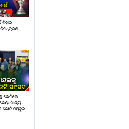
ଁ ବିହାର
 ନିମନ୍ତ୍ରଣ
ୁ ଭେଟିଲେ
ବକେୟା ଖାଦ୍ୟ
୫୧ କୋଟି ମଞ୍ଜୁର