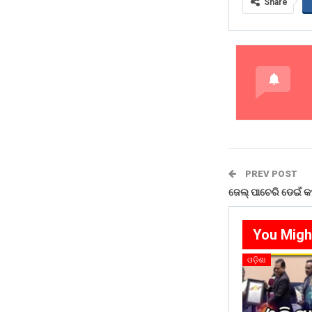
Share
PREV POST
ଜେଲ୍ ପାଚେରି ଡେଇଁ 
You Migh
ଓଡ଼ିଶା