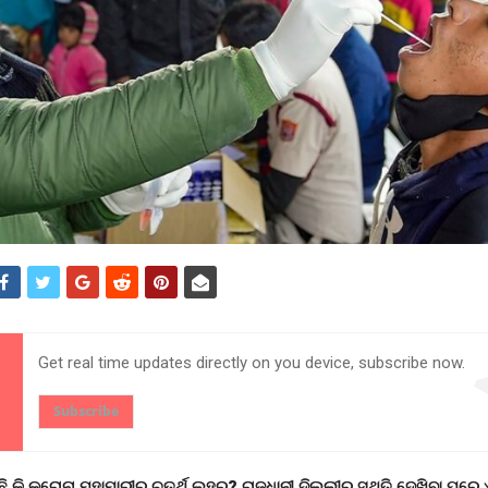
Get real time updates directly on you device, subscribe now.
Subscribe
ଛି କି କରୋନା ମହାମାରୀର ଚତୁର୍ଥ ଲହର? ରାଜଧାନୀ ଦିଲ୍ଲୀର ସ୍ଥିତି ଦେଖିବା ପରେ