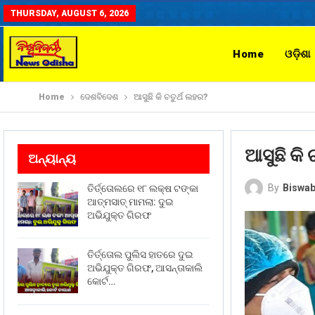
THURSDAY, AUGUST 6, 2026
Home
ଓଡ଼ିଶା
Home
ଦେଶବିଦେଶ
ଆସୁଛି କି ଚତୁର୍ଥ ଲହର?
ଆସୁଛି କି 
ଅନ୍ୟାନ୍ୟ
By
Biswab
ତିର୍ତ୍ତୋଲରେ ୧୮ ଲକ୍ଷ ଟଙ୍କା
ଆତ୍ମସାତ୍ ମାମଲା: ଦୁଇ
ଅଭିଯୁକ୍ତ ଗିରଫ
ତିର୍ତ୍ତୋଲ ପୁଲିସ ହାତରେ ଦୁଇ
ଅଭିଯୁକ୍ତ ଗିରଫ, ଆସନ୍ତାକାଲି
କୋର୍ଟ…