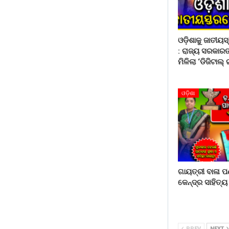
ଓଡ଼ିଶାକୁ ଜାତୀୟ
: ରାଜ୍ୟ ସରକାର
ମିଳିଲା ‘ଡିଜିଟାଲ୍
ଓଡ଼ିଶା
ଗାୟତ୍ରୀ ବାଳା ପ
କେନ୍ଦ୍ର ସାହିତ୍
PREV
NEXT