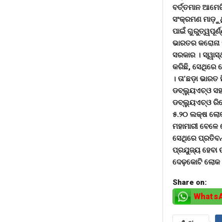
ବର୍ତ୍ତମାନ ଆମେର
ସଂକ୍ରମଣ ମାଡ଼ୁଥ
ପାଇଁ ଗୁରୁତ୍ୱପୂର
ଭାରତର କରୋନା ମୃ
ସରକାର । ସ୍ୱାସ୍
କରିଛି, ସେଥିରେ ଦ
। ତା’ଛଡ଼ା ଭାରତ
ଡବ୍ଲୁ୍ୟଏଚ୍ଓ ସ
ଡବ୍ଲୁ୍ୟଏଚ୍ଓ ରି
୫.୨୦ ଲକ୍ଷ ଲୋକ
ମହାମାରୀ ବେଳେ ହ
ସେଥିରେ ପ୍ରତିବନ
ପ୍ରଯୁଜ୍ୟ ହେବା 
ଦେଢ଼କୋଟି ଲୋକ କ
Share on:
Whats