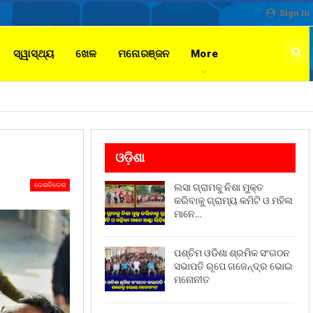
Sign In
ସ୍ୱାସ୍ଥ୍ୟ
ଖେଳ
ମନୋରଞ୍ଜନ
More
ଓଡ଼ିଶା
ଦେଶବିଦେଶ
ଲସା ଗ୍ରାମକୁ ନିଶା ମୁକ୍ତ
କରିବାକୁ ଗ୍ରାମ୍ୟ କମିଟି ଓ ମହିଳା
ମାନେ…
ପଶ୍ଚିମ ଓଡିଶା ଶ୍ରମିକ ସଂଗଠନ
ସଭାପତି ରୂପେ ଗଜେନ୍ଦ୍ର ଭୋଇ
ମନୋନୀତ