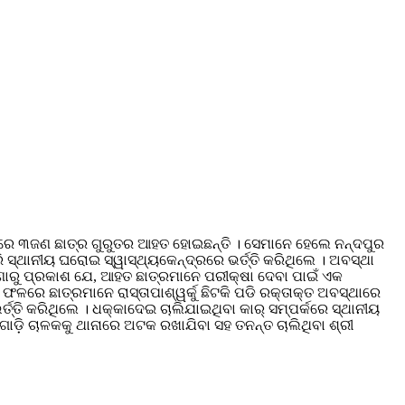
କାରେ ୩ଜଣ ଛାତ୍ର ଗୁରୁତର ଆହତ ହୋଇଛନ୍ତି । ସେମାନେ ହେଲେ ନନ୍ଦପୁର
ସ୍ଥାନୀୟ ଘରୋଇ ସ୍ୱାସ୍ଥ୍ୟକେନ୍ଦ୍ରରେ ଭର୍ତ୍ତି କରିଥିଲେ । ଅବସ୍ଥା
ଘଟଣାରୁ ପ୍ରକାଶ ଯେ, ଆହତ ଛାତ୍ରମାନେ ପରୀକ୍ଷା ଦେବା ପାଇଁ ଏକ
େ ଛାତ୍ରମାନେ ରାସ୍ତାପାଶ୍ୱର୍କୁ ଛିଟକି ପଡି ରକ୍ତାକ୍ତ ଅବସ୍ଥାରେ
ତ୍ତି କରିଥିଲେ । ଧକ୍କାଦେଇ ଚାଲିଯାଇଥିବା କାର୍ ସମ୍ପର୍କରେ ସ୍ଥାନୀୟ
଼ି ଚାଳକକୁ ଥାନାରେ ଅଟକ ରଖାଯିବା ସହ ତନନ୍ତ ଚାଲିଥିବା ଶ୍ରୀ