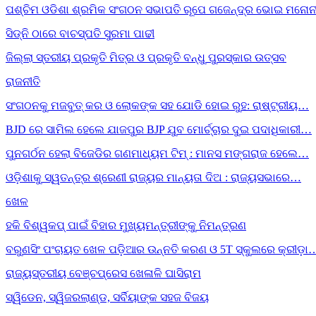
ପଶ୍ଚିମ ଓଡିଶା ଶ୍ରମିକ ସଂଗଠନ ସଭାପତି ରୂପେ ଗଜେନ୍ଦ୍ର ଭୋଇ ମନୋନ
ସିଡ୍‌ନି ଠାରେ ବାଚସ୍ପତି ସୁରମା ପାଢୀ
ଜିଲ୍ଲା ସ୍ତରୀୟ ପ୍ରକୃତି ମିତ୍ର ଓ ପ୍ରକୃତି ବନ୍ଧୁ ପୁରସ୍କାର ଉତ୍ସବ
ରାଜନୀତି
ସଂଗଠନକୁ ମଜବୁତ୍ କର ଓ ଲୋକଙ୍କ ସହ ଯୋଡି ହୋଇ ରୁହ: ରାଷ୍ଟ୍ରୀୟ…
BJD ରେ ସାମିଲ ହେଲେ ଯାଜପୁର BJP ଯୁବ ମୋର୍ଚ୍ଚାର ଦୁଇ ପଦାଧିକାରୀ…
ପୁନଗର୍ଠନ ହେଲା ବିଜେଡିର ଗଣମାଧ୍ୟମ ଟିମ୍ : ମାନସ ମଙ୍ଗରାଜ ହେଲେ…
ଓଡ଼ିଶାକୁ ସ୍ୱତନ୍ତ୍ର ଶ୍ରେଣୀ ରାଜ୍ୟର ମାନ୍ୟତା ଦିଅ : ରାଜ୍ୟସଭାରେ…
ଖେଳ
ହକି ବିଶ୍ୱକପ୍ ପାଇଁ ବିହାର ମୁଖ୍ୟମନ୍ତ୍ରୀଙ୍କୁ ନିମନ୍ତ୍ରଣ
ବରୁଣସିଂ ପଂଚାୟତ ଖେଳ ପଡ଼ିଆର ଉନ୍ନତି କରଣ ଓ 5T ସ୍କୁଲରେ କ୍ରୀଡ଼ା
ରାଜ୍ୟସ୍ତରୀୟ ବେଞ୍ଚପ୍ରେସ ଖେଳାଳି ଘାସିରାମ
ସ୍ୱିଡେନ, ସ୍ୱିଜରଲାଣ୍ଡ, ସର୍ବିୟାଙ୍କ ସହଜ ବିଜୟ