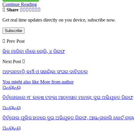
Continue Reading
Share
Get real time updates directly on you device, subscribe now.
Subscribe
Prev Post
ଭିକ ମାଗିବା ନାଁରେ ଚୋରି, ୪ ଗିରଫ
Next Post
ଅଙ୍ଗନବାଡ଼ି କର୍ମୀ ଓ ସହାୟିକା ସଂଘର ଦାବିପତ୍ର
You might also like
More from author
ଅନ୍ୟାନ୍ୟ
ତିର୍ତ୍ତୋଲରେ ୧୮ ଲକ୍ଷ ଟଙ୍କା ଆତ୍ମସାତ୍ ମାମଲା: ଦୁଇ ଅଭିଯୁକ୍ତ ଗିରଫ
ଅନ୍ୟାନ୍ୟ
ତିର୍ତ୍ତୋଲ ପୁଲିସ ହାତରେ ଦୁଇ ଅଭିଯୁକ୍ତ ଗିରଫ, ଆସନ୍ତାକାଲି କୋର୍ଟ ଚାଲ
ଅନ୍ୟାନ୍ୟ