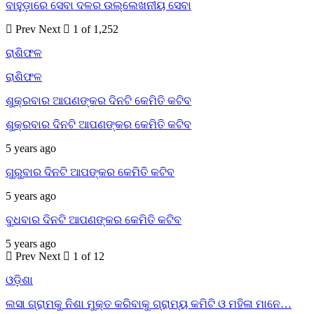
ବାହୁଡ଼ାରେ ସେବା ଦଳର ଉଲ୍ଲେଖନୀୟ ସେବା
Prev
Next
1 of 1,252
ରାଶିଫଳ
ରାଶିଫଳ
ଶୁକ୍ରବାର ଆପଣଙ୍କର ଦିନଟି କେମିତି କଟିବ
ଶୁକ୍ରବାର ଦିନଟି ଆପଣଙ୍କର କେମିତି କଟିବ
5 years ago
ଗୁରୁବାର ଦିନଟି ଆପଙ୍କର କେମିତି କଟିବ
5 years ago
ବୁଧବାର ଦିନଟି ଆପଣଙ୍କର କେମିତି କଟିବ
5 years ago
Prev
Next
1 of 12
ଓଡ଼ିଶା
ଲସା ଗ୍ରାମକୁ ନିଶା ମୁକ୍ତ କରିବାକୁ ଗ୍ରାମ୍ୟ କମିଟି ଓ ମହିଳା ମାନେ…