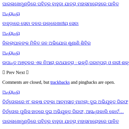
ପାରଳାଖେମୁଣ୍ଡିରେ ପବିତ୍ର ବାହୁଡା ଯାତ୍ରା ମହାସମାରୋହରେ ପାଳିତ
ଅନ୍ୟାନ୍ୟ
ବାହୁଡ଼ାରେ ସେବା ଦଳର ଉଲ୍ଲେଖନୀୟ ସେବା
ଅନ୍ୟାନ୍ୟ
ଜିଲ୍ଲାପାଳଙ୍କ ମିଳିତ ଜନ ଅଭିଯୋଗ ଶୁଣାଣି ଶିବିର
ଅନ୍ୟାନ୍ୟ
ଉପାନ୍ତ ଅଞ୍ଚଳର ଏକ ନିଆରା ରଥଯାତ୍ରା : ଭକ୍ତି,ପରମ୍ପରା ଓ ନାରୀ ଶକ୍
Prev
Next
Comments are closed, but
trackbacks
and pingbacks are open.
ଅନ୍ୟାନ୍ୟ
ତିର୍ତ୍ତୋଲରେ ୧୮ ଲକ୍ଷ ଟଙ୍କା ଆତ୍ମସାତ୍ ମାମଲା: ଦୁଇ ଅଭିଯୁକ୍ତ ଗିରଫ
ତିର୍ତ୍ତୋଲ ପୁଲିସ ହାତରେ ଦୁଇ ଅଭିଯୁକ୍ତ ଗିରଫ, ଆସନ୍ତାକାଲି କୋର୍ଟ…
ପାରଳାଖେମୁଣ୍ଡିରେ ପବିତ୍ର ବାହୁଡା ଯାତ୍ରା ମହାସମାରୋହରେ ପାଳିତ