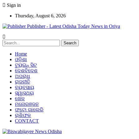
Sign in
Thursday, August 6, 2026
Publisher - Latest Odisha Today News in Oriya
Home
ଓଡ଼ିଶା
ଟ୍ୟୁଇନ୍ ସିଟ
ଦେଶବିଦେଶ
ଅପରାଧ
ରାଜନୀତି
ବ୍ୟବସାୟ
ସ୍ୱାସ୍ଥ୍ୟ
ଖେଳ
ମନୋରଞ୍ଜନ
ଫଟୋ ଗାଲେରି
ରାଶିଫଳ
CONTACT