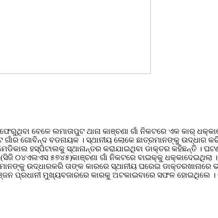
 ଫେରୁଥିବା ବେଳେ ଲମାତାପୁଟ ଥାନା କାଞ୍ଚଣା ଗାଁ ନିକଟରେ ଏକ କାର୍ ଧକ୍
 ଗାଁର ଗୋବିନ୍ଦ ବଡନାୟକ । ସ୍ଥାନୀୟ ଲୋକେ ଛାତ୍ରମାନଙ୍କୁ ଉଦ୍ଧାର କରି 
ଦ ମେଡିକାଲ ହସ୍ପିଟାଲକୁ ସ୍ଥାନାନ୍ତର କରାଯାଇଥିବା ଡାକ୍ତର କହିଛନ୍ତି । 
ି ୦୪ଏଲଏସ ୫୭୪୫)କାଞ୍ଚଣା ଗାଁ ନିକଟରେ ବାଇକ୍କୁ ଧକ୍କାଦେଇଥିଲା । ଫଳର
୍ରମାନଙ୍କୁ ଉଦ୍ଧାରକରି ତାଙ୍କ କାରରେ ସ୍ଥାନୀୟ ଘରେଇ ଡାକ୍ତରଖାନାରେ ଭର୍
ଞ୍ଜନ ପ୍ରଧାନୀ ମୁଖ୍ୟବଜାରରେ କାରକୁ ଅଟକାଇବାରେ ସଫଳ ହୋଇଥିଲେ । ଗାଡ