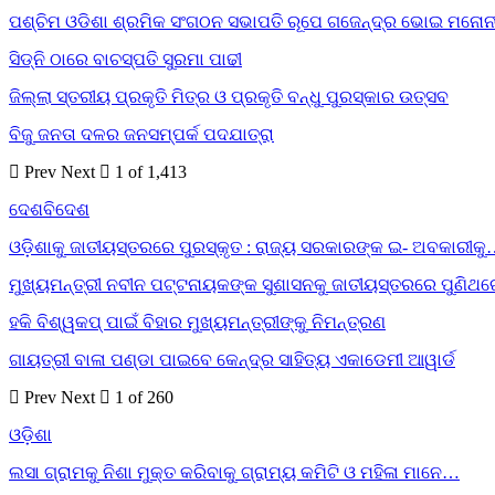
ପଶ୍ଚିମ ଓଡିଶା ଶ୍ରମିକ ସଂଗଠନ ସଭାପତି ରୂପେ ଗଜେନ୍ଦ୍ର ଭୋଇ ମନୋନ
ସିଡ୍‌ନି ଠାରେ ବାଚସ୍ପତି ସୁରମା ପାଢୀ
ଜିଲ୍ଲା ସ୍ତରୀୟ ପ୍ରକୃତି ମିତ୍ର ଓ ପ୍ରକୃତି ବନ୍ଧୁ ପୁରସ୍କାର ଉତ୍ସବ
ବିଜୁ ଜନତା ଦଳର ଜନସମ୍ପର୍କ ପଦଯାତ୍ରା
Prev
Next
1 of 1,413
ଦେଶବିଦେଶ
ଓଡ଼ିଶାକୁ ଜାତୀୟସ୍ତରରେ ପୁରସ୍କୃତ : ରାଜ୍ୟ ସରକାରଙ୍କ ଇ- ଅବକାରୀକ
ମୁଖ୍ୟମନ୍ତ୍ରୀ ନବୀନ ପଟ୍ଟନାୟକଙ୍କ ସୁଶାସନକୁ ଜାତୀୟସ୍ତରରେ ପୁଣିଥ
ହକି ବିଶ୍ୱକପ୍ ପାଇଁ ବିହାର ମୁଖ୍ୟମନ୍ତ୍ରୀଙ୍କୁ ନିମନ୍ତ୍ରଣ
ଗାୟତ୍ରୀ ବାଳା ପଣ୍ଡା ପାଇବେ କେନ୍ଦ୍ର ସାହିତ୍ୟ ଏକାଡେମୀ ଆୱାର୍ଡ
Prev
Next
1 of 260
ଓଡ଼ିଶା
ଲସା ଗ୍ରାମକୁ ନିଶା ମୁକ୍ତ କରିବାକୁ ଗ୍ରାମ୍ୟ କମିଟି ଓ ମହିଳା ମାନେ…