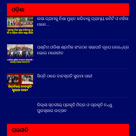
ଓଡ଼ିଶା
ଲସା ଗ୍ରାମକୁ ନିଶା ମୁକ୍ତ କରିବାକୁ ଗ୍ରାମ୍ୟ କମିଟି ଓ ମହିଳା
ମାନେ…
ପଶ୍ଚିମ ଓଡିଶା ଶ୍ରମିକ ସଂଗଠନ ସଭାପତି ରୂପେ ଗଜେନ୍ଦ୍ର
ଭୋଇ ମନୋନୀତ
ସିଡ୍‌ନି ଠାରେ ବାଚସ୍ପତି ସୁରମା ପାଢୀ
ଜିଲ୍ଲା ସ୍ତରୀୟ ପ୍ରକୃତି ମିତ୍ର ଓ ପ୍ରକୃତି ବନ୍ଧୁ
ପୁରସ୍କାର ଉତ୍ସବ
ରାଜନୀତି