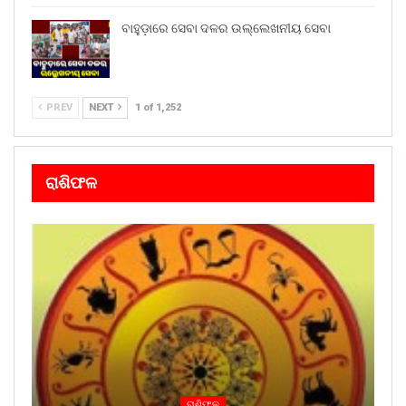
ବାହୁଡ଼ାରେ ସେବା ଦଳର ଉଲ୍ଲେଖନୀୟ ସେବା
PREV
NEXT
1 of 1,252
ରାଶିଫଳ
ରାଶିଫଳ