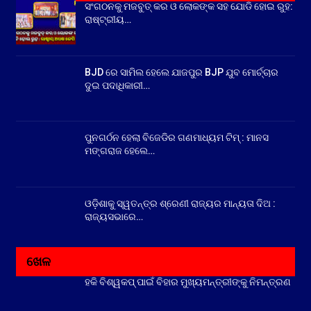
ସଂଗଠନକୁ ମଜବୁତ୍ କର ଓ ଲୋକଙ୍କ ସହ ଯୋଡି ହୋଇ ରୁହ:
ରାଷ୍ଟ୍ରୀୟ…
BJD ରେ ସାମିଲ ହେଲେ ଯାଜପୁର BJP ଯୁବ ମୋର୍ଚ୍ଚାର
ଦୁଇ ପଦାଧିକାରୀ…
ପୁନଗର୍ଠନ ହେଲା ବିଜେଡିର ଗଣମାଧ୍ୟମ ଟିମ୍ : ମାନସ
ମଙ୍ଗରାଜ ହେଲେ…
ଓଡ଼ିଶାକୁ ସ୍ୱତନ୍ତ୍ର ଶ୍ରେଣୀ ରାଜ୍ୟର ମାନ୍ୟତା ଦିଅ :
ରାଜ୍ୟସଭାରେ…
ଖେଳ
ହକି ବିଶ୍ୱକପ୍ ପାଇଁ ବିହାର ମୁଖ୍ୟମନ୍ତ୍ରୀଙ୍କୁ ନିମନ୍ତ୍ରଣ