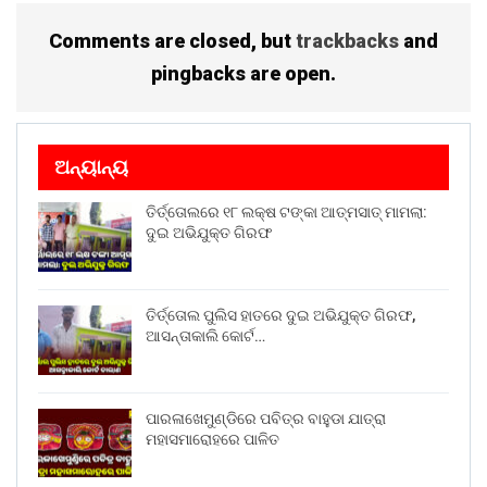
Comments are closed, but
trackbacks
and
pingbacks are open.
ଅନ୍ୟାନ୍ୟ
ତିର୍ତ୍ତୋଲରେ ୧୮ ଲକ୍ଷ ଟଙ୍କା ଆତ୍ମସାତ୍ ମାମଲା:
ଦୁଇ ଅଭିଯୁକ୍ତ ଗିରଫ
ତିର୍ତ୍ତୋଲ ପୁଲିସ ହାତରେ ଦୁଇ ଅଭିଯୁକ୍ତ ଗିରଫ,
ଆସନ୍ତାକାଲି କୋର୍ଟ…
ପାରଳାଖେମୁଣ୍ଡିରେ ପବିତ୍ର ବାହୁଡା ଯାତ୍ରା
ମହାସମାରୋହରେ ପାଳିତ