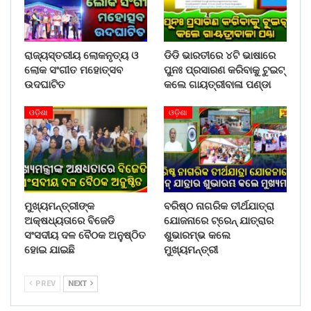
ରାଜ୍ୟସ୍ତରୀୟ ଲୋକନୃତ୍ୟ ଓ
ଡିଡି ଭାରତୀରେ ୪ଟି ଭାଷାରେ
ଲୋକ ସଂଗୀତ ମହୋତ୍ସବ
ପୁନଃ ପ୍ରସାରଣ କରିବାକୁ ଟୁଇଟ୍
ଉଦଘାଟିତ
କଲେ ଗାୟତ୍ରୀବାଳା ପଣ୍ଡା
ଓଡ଼ିଶା
ଓଡ଼ିଶା
ମୁଖ୍ୟମନ୍ତ୍ରୀଙ୍କ
ବରିଷ୍ଠ ନାଗରିକ ତୀର୍ଥଯାତ୍ରା
ଅକ୍ଷଧ୍ୟତାରେ ବିଜେଡି
ଯୋଜନାରେ ଟ୍ରେନ୍ ଯାତ୍ରାର
ସଂସଦୀୟ ଦଳ ବୈଠକ ଅନୁଷ୍ଠିତ
ଶୁଭାରମ୍ଭ କଲେ
ହୋଇ ଯାଇଛି
ମୁଖ୍ୟମନ୍ତ୍ରୀ
PREV
NEXT