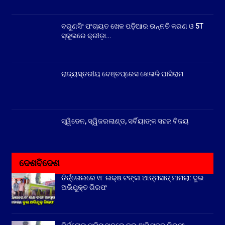
ବରୁଣସିଂ ପଂଚାୟତ ଖେଳ ପଡ଼ିଆର ଉନ୍ନତି କରଣ ଓ 5T
ସ୍କୁଲରେ କ୍ରୀଡ଼ା…
ରାଜ୍ୟସ୍ତରୀୟ ବେଞ୍ଚପ୍ରେସ ଖେଳାଳି ଘାସିରାମ
ସ୍ୱିଡେନ, ସ୍ୱିଜରଲାଣ୍ଡ, ସର୍ବିୟାଙ୍କ ସହଜ ବିଜୟ
ଦେଶବିଦେଶ
ତିର୍ତ୍ତୋଲରେ ୧୮ ଲକ୍ଷ ଟଙ୍କା ଆତ୍ମସାତ୍ ମାମଲା: ଦୁଇ
ଅଭିଯୁକ୍ତ ଗିରଫ