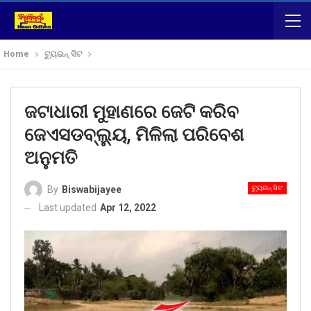
Home
ଟ୍ୟୁଇନ୍ ସିଟ
ଜଟାଧାରୀ ମୁହାଣରେ ଜେଟି କରିବ
ଜେଏସଡବ୍ଲ୍ୟୁ, ମିଳିଲା ପରିବେଶ
ଅନୁମତି
ଟ୍ୟୁଇନ୍ ସିଟ
By
Biswabijayee
Last updated
Apr 12, 2022