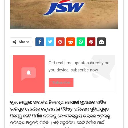
Share
Get real time updates directly on
you device, subscribe now.
Subscribe
ଭୁବନେଶ୍ୱର: ପାରାଦୀପ ନିକଟସ୍ଥ ଜଟାଧାରୀ ମୁହାଣରେ ବାର୍ଷିକ
୫୨ନିୟୁତ ମେଟ୍ରିକ ଟନ୍ କ୍ଷମତା ବିଶିଷ୍ଟ ପରିବହନ ସୁବିଧାଯୁକ୍ତ
ନିଜସ୍ୱ ଜେଟି ନିର୍ମାଣ କରିବାକୁ ଜେଏସଡବ୍ଲ୍ୟୁ ଉତ୍କଳ ଷ୍ଟିଲକୁ
ପରିବେଶ ଅନୁମତି ମିଳିଛି । ଏହି ସବୁଦିନିଆ ଜେଟି ନିର୍ମାଣ ପାଇଁ