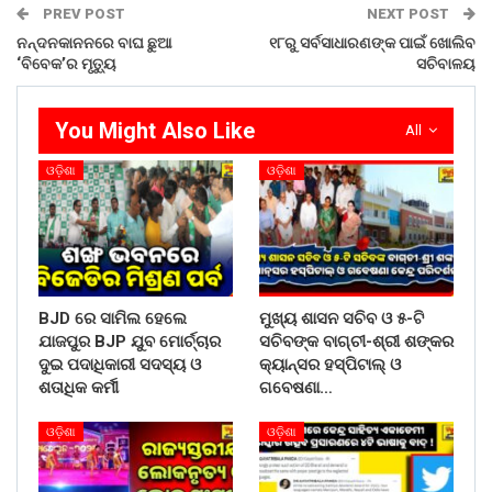
WhatsApp
PREV POST
NEXT POST
ନନ୍ଦନକାନନରେ ବାଘ ଛୁଆ
୧୮ରୁ ସର୍ବସାଧାରଣଙ୍କ ପାଇଁ ଖୋଲିବ
‘ବିବେକ’ର ମୃତୁ୍ୟ
ସଚିବାଳୟ
You Might Also Like
All
ଓଡ଼ିଶା
ଓଡ଼ିଶା
BJD ରେ ସାମିଲ ହେଲେ
ମୁଖ୍ୟ ଶାସନ ସଚିବ ଓ ୫-ଟି
ଯାଜପୁର BJP ଯୁବ ମୋର୍ଚ୍ଚାର
ସଚିବଙ୍କ ବାଗ୍‌ଚୀ-ଶ୍ରୀ ଶଙ୍କର
ଦୁଇ ପଦାଧିକାରୀ ସଦସ୍ୟ ଓ
କ୍ୟାନ୍‌ସର ହସ୍‌ପିଟାଲ୍‌ ଓ
ଶତାଧିକ କର୍ମୀ
ଗବେଷଣା…
ଓଡ଼ିଶା
ଓଡ଼ିଶା