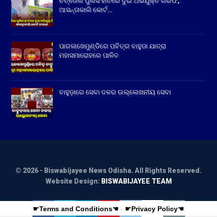
ତିର୍ତ୍ତୋଲ ପୁଲିସ ହାତରେ ଦୁଇ ଅଭିଯୁକ୍ତ ଗିରଫ,
ଆସନ୍ତାକାଲି କୋର୍ଟ…
ପାରଳାଖେମୁଣ୍ଡିରେ ପବିତ୍ର ବାହୁଡା ଯାତ୍ରା
ମହାସମାରୋହରେ ପାଳିତ
ବାହୁଡ଼ାରେ ସେବା ଦଳର ଉଲ୍ଲେଖନୀୟ ସେବା
© 2026 - Biswabijayee News Odisha. All Rights Reserved.
Website Design:
BISWABIJAYEE TEAM
☛Terms and Conditions☚
-
☛Privacy Policy☚