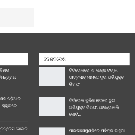
ଦେଶବିଦେଶ
 ବିହାର
ତିର୍ତ୍ତୋଲରେ ୧୮ ଲକ୍ଷ ଟଙ୍କା
ନିମନ୍ତ୍ରଣ
ଆତ୍ମସାତ୍ ମାମଲା: ଦୁଇ ଅଭିଯୁକ୍ତ
ଗିରଫ
ଖେଳ ପଡ଼ିଆର
ତିର୍ତ୍ତୋଲ ପୁଲିସ ହାତରେ ଦୁଇ
 ସ୍କୁଲରେ
ଅଭିଯୁକ୍ତ ଗିରଫ, ଆସନ୍ତାକାଲି
କୋର୍ଟ…
୍ଚପ୍ରେସ ଖେଳାଳି
ପାରଳାଖେମୁଣ୍ଡିରେ ପବିତ୍ର ବାହୁଡା