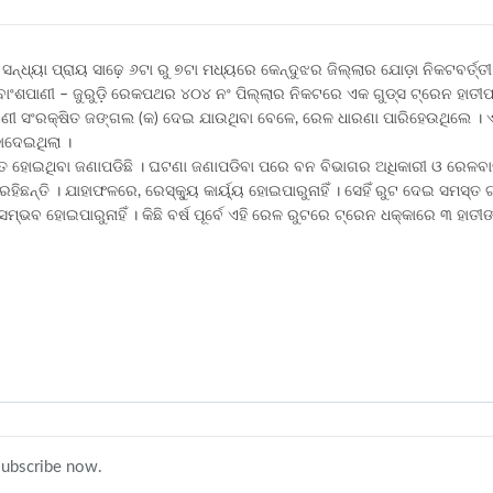
ନ୍ଧ୍ୟା ପ୍ରାୟ ସାଢ଼େ ୬ଟା ରୁ ୭ଟା ମଧ୍ୟରେ କେନ୍ଦୁଝର ଜିଲ୍ଲାର ଯୋଡ଼ା ନିକଟବର୍ତ୍ତୀ
, ବାଂଶପାଣୀ – ଜୁରୁଡ଼ି ରେକପଥର ୪୦୪ ନଂ ପିଲ୍ଲାର ନିକଟରେ ଏକ ଗୁଡ୍ସ ଟ୍ରେନ ହାତୀ
ବୈତରଣୀ ସଂରକ୍ଷିତ ଜଙ୍ଗଲ (କ) ଦେଇ ଯାଉଥିବା ବେଳେ, ରେଳ ଧାରଣା ପାରିହେଉଥିଲେ ।
କାଦେଇଥିଲା ।
 ଆହତ ହୋଇଥିବା ଜଣାପଡିଛି । ଘଟଣା ଜଣାପଡିବା ପରେ ବନ ବିଭାଗର ଅଧିକାରୀ ଓ ରେଳବ
ିଛନ୍ତି । ଯାହାଫଳରେ, ରେସ୍କ୍ୟୁ କାର୍ୟ୍ୟ ହୋଇପାରୁନାହିଁ । ସେହିଁ ରୁଟ ଦେଇ ସମସ୍
ଭବ ହୋଇପାରୁନାହିଁ । କିଛି ବର୍ଷ ପୂର୍ବେ ଏହି ରେଳ ରୁଟରେ ଟ୍ରେନ ଧକ୍କାରେ ୩ ହାତୀଙ୍
 subscribe now.