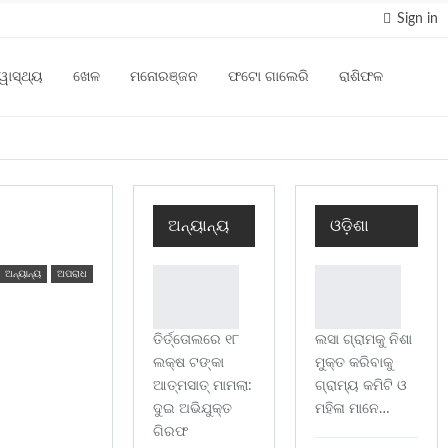
Sign in
୍ୱାସ୍ଥ୍ୟ
ଖେଳ
ମନୋରଞ୍ଜନ
ଫଟୋ ଗାଲେରି
ରାଶିଫଳ
ଅନ୍ୟାନ୍ୟ
ଓଡ଼ିଶା
ଅନ୍ୟାନ୍ୟ
ଅପରାଧ
ତିର୍ତ୍ତୋଲରେ ୧୮
ଲସା ଗ୍ରାମକୁ ନିଶା
ଲକ୍ଷ ଟଙ୍କା
ମୁକ୍ତ କରିବାକୁ
ଆତ୍ମସାତ୍ ମାମଲା:
ଗ୍ରାମ୍ୟ କମିଟି ଓ
ଦୁଇ ଅଭିଯୁକ୍ତ
ମହିଳା ମାନେ…
ଗିରଫ