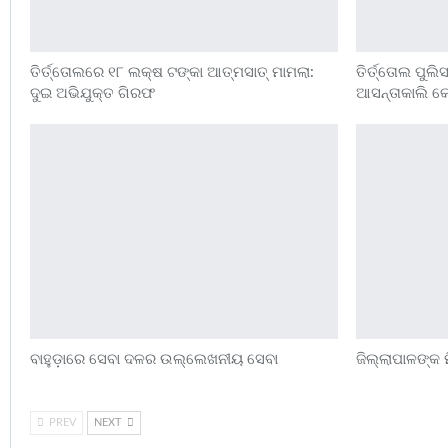
ତିର୍ତ୍ତୋଲରେ ୧୮ ଲକ୍ଷ ଟଙ୍କା ଆତ୍ମସାତ୍ ମାମଲା:
ତିର୍ତ୍ତୋଲ ପୁଲ
ଦୁଇ ଅଭିଯୁକ୍ତ ଗିରଫ
ଆସନ୍ତାକାଲି କୋ
ବାହୁଡ଼ାରେ ସେବା ଦଳର ଉଲ୍ଲେଖନୀୟ ସେବା
ଜିଲ୍ଲାପାଳଙ୍କ 
PREV
NEXT