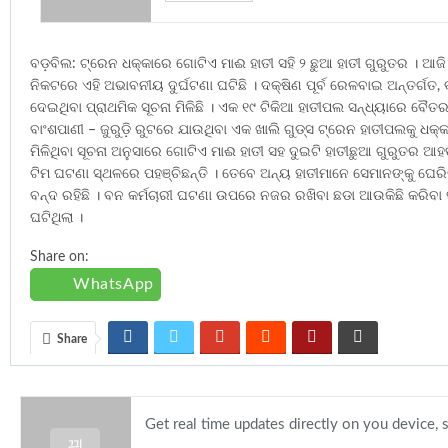
ବଡ଼ବିଲ: ଟ୍ରେନ ଧକ୍କାରେ ଗୋଟିଏ ମାଈ ହାତୀ ସହି ୨ ଛୁଆ ହାତୀ ଗୁରୁତର । ଆଜି ସ
ନିକଟରେ ଏହି ଅଭାବନୀୟ ଦୁର୍ଘଟଣା ଘଟିଛି । ଦକ୍ଷିଣ ପୂର୍ବ ରେଳବାଇ ଅନ୍ତର୍ଗତ
ଦେଇଥିବା ପ୍ରାଥମିକ ସୂଚନା ମିଳିଛି । ଏକ ୧୯ ଟିକିଆ ହାତୀପଲ ସନ୍ଧ୍ୟାରେ 
ବାଂଶପାଣୀ – ଜୁରୁଡ଼ି ରୁଟରେ ଯାଉଥିବା ଏକ ଖାଲି ଗୁଡ୍ସ ଟ୍ରେନ ହାତୀପଲକୁ ଧକ୍
ମିଳିଥିବା ସୂଚନା ଅନୁସାରେ ଗୋଟିଏ ମାଈ ହାତୀ ସହ ଦୁଇଟି ହାତୀଛୁଆ ଗୁରୁତର
ଟିମ ଘଟଣା ସ୍ଥଳରେ ପହଞ୍ଚିଛନ୍ତି । ତେବେ ଅନ୍ୟ ହାତୀମାନେ ସେମାନଙ୍କୁ ଘେରିରହ
ବନ୍ଦ ରହିଛି । ବନ କର୍ମଚାରୀ ଘଟଣା ଉପରେ ନଜର ରଖିବା ଛଡା ଆଉକିଛି କରିବା ସମ୍
ଘଟିଥିଲା ।
Share on:
WhatsApp
Share
Get real time updates directly on you device,