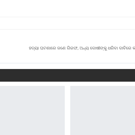
ହତ୍ୟା ଘଟଣାରେ ଜଣେ ଗିରଫ, ଅନ୍ୟ ଦୋଷୀଙ୍କୁ ଧରିବା ଦାବିରେ କର