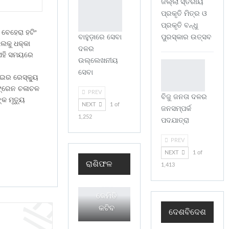
ଜିଲ୍ଲା ସ୍ତରୀୟ
ପ୍ରକୃତି ମିତ୍ର ଓ
ପ୍ରକୃତି ବନ୍ଧୁ
 ବେହେରା ହଟିଂ
ବାହୁଡ଼ାରେ ସେବା
ପୁରସ୍କାର ଉତ୍ସବ
ପଲକୁ ଧକ୍କା
ଦଳର
 ଏହି ସମୟରେ
ଉଲ୍ଲେଖନୀୟ
ସେବା
ାଇର ରେସ୍କ୍ୟୁ
ତ ଟ୍ରେନ ଚଳାଚଳ
PREV
ବିଜୁ ଜନତା ଦଳର
କ ମୃତ୍ୟୁ
NEXT
1 of
ଜନସମ୍ପର୍କ
1,252
ପଦଯାତ୍ରା
PREV
NEXT
1 of
ଶୁକ୍ରବାର
ରାଶିଫଳ
1,413
ଆପଣଙ୍କର
ଦିନଟି
କେମିତି
କଟିବ
ଦେଶବିଦେଶ