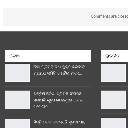
Comments are close
ଓଡ଼ିଶା
ରାଜନୀତି
ଲସା ଗ୍ରାମକୁ ନିଶା ମୁକ୍ତ କରିବାକୁ
ଗ୍ରାମ୍ୟ କମିଟି ଓ ମହିଳା ମାନେ…
ପଶ୍ଚିମ ଓଡିଶା ଶ୍ରମିକ ସଂଗଠନ
ସଭାପତି ରୂପେ ଗଜେନ୍ଦ୍ର ଭୋଇ
ମନୋନୀତ
ସିଡ୍‌ନି ଠାରେ ବାଚସ୍ପତି ସୁରମା ପାଢୀ