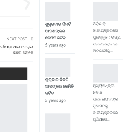
ଓଡ଼ିଶାକୁ
ଶୁକ୍ରବାର ଦିନଟି
ଜାତୀୟସ୍ତରରେ
ଆପଣଙ୍କର
ପୁରସ୍କୃତ : ରାଜ୍ୟ
କେମିତି କଟିବ
NEXT POST
ସରକାରଙ୍କ ଇ-
5 years ago
୍ଲାପଡ଼ା ଥାନା ଘେରାଉ
ଅବକାରୀକୁ…
କଲେ ଲୋକେ
ଗୁରୁବାର ଦିନଟି
ମୁଖ୍ୟମନ୍ତ୍ରୀ
ଆପଙ୍କର କେମିତି
ନବୀନ
କଟିବ
ପଟ୍ଟନାୟକଙ୍କ
5 years ago
ସୁଶାସନକୁ
ଜାତୀୟସ୍ତରରେ
ପୁଣିଥରେ…