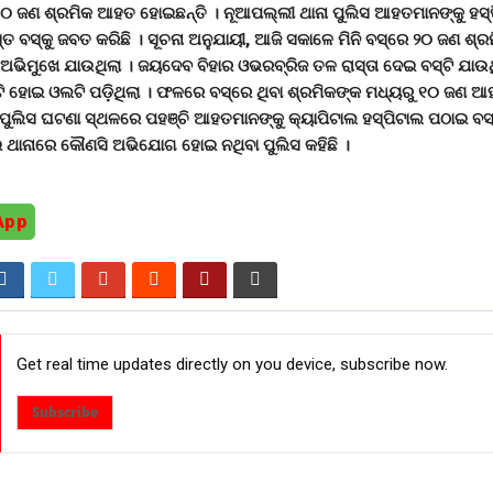
 ୧୦ ଜଣ ଶ୍ରମିକ ଆହତ ହୋଇଛନ୍ତି । ନୂଆପଲ୍ଲୀ ଥାନା ପୁଲିସ ଆହତମାନଙ୍କୁ ହସ
୍ତ ବସ୍କୁ ଜବତ କରିଛି । ସୂଚନା ଅନୁଯାୟୀ, ଆଜି ସକାଳେ ମିନି ବସ୍ରେ ୨୦ ଜଣ ଶ୍ରମି
ଅଭିମୁଖେ ଯାଉଥିଲା । ଜୟଦେବ ବିହାର ଓଭରବ୍ରିଜ ତଳ ରାସ୍ତା ଦେଇ ବସ୍ଟି ଯାଉ
ି ହୋଇ ଓଲଟି ପଡ଼ିଥିଲା । ଫଳରେ ବସ୍ରେ ଥିବା ଶ୍ରମିକଙ୍କ ମଧ୍ୟରୁ ୧୦ ଜଣ 
ପୁଲିସ ଘଟଣା ସ୍ଥଳରେ ପହଞ୍ଚି ଆହତମାନଙ୍କୁ କ୍ୟାପିଟାଲ ହସ୍ପିଟାଲ ପଠାଇ ବସ୍
ଇ ଥାନାରେ କୌଣସି ଅଭିଯୋଗ ହୋଇ ନଥିବା ପୁଲିସ କହିଛି ।
App
Get real time updates directly on you device, subscribe now.
Subscribe