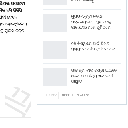
ଇ- ଅବକାରୀକୁ…
୍ପିଟାଲ ପଠାଇବା
କ ବସି ଜିଜିପି
ମୁଖ୍ୟମନ୍ତ୍ରୀ ନବୀନ
ଥିବା ବେଳେ
ପଟ୍ଟନାୟକଙ୍କ ସୁଶାସନକୁ
ଆହତ ହୋଇଥିଲେ ।
ଜାତୀୟସ୍ତରରେ ପୁଣିଥରେ…
କୁ ପୁଲିସ ଜବତ
ହକି ବିଶ୍ୱକପ୍ ପାଇଁ ବିହାର
ମୁଖ୍ୟମନ୍ତ୍ରୀଙ୍କୁ ନିମନ୍ତ୍ରଣ
ଗାୟତ୍ରୀ ବାଳା ପଣ୍ଡା ପାଇବେ
କେନ୍ଦ୍ର ସାହିତ୍ୟ ଏକାଡେମୀ
ଆୱାର୍ଡ
PREV
NEXT
1 of 260