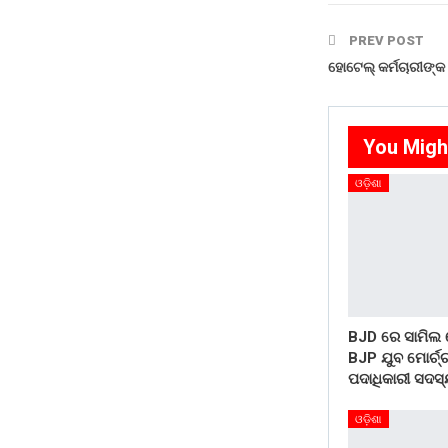
PREV POST
ହୋଟେଲ୍ କର୍ମଚାରୀଙ୍କ
You Migh
ଓଡ଼ିଶା
BJD ରେ ସାମିଲ
BJP ଯୁବ ମୋର୍ଚ୍
ପଦାଧିକାରୀ ସଦସ୍ୟ
ଓଡ଼ିଶା