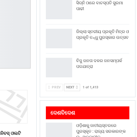
ସିଡ୍‌ନି ଠାରେ ବାଚସ୍ପତି ସୁରମା
ପାଢୀ
ଜିଲ୍ଲା ସ୍ତରୀୟ ପ୍ରକୃତି ମିତ୍ର ଓ
ପ୍ରକୃତି ବନ୍ଧୁ ପୁରସ୍କାର ଉତ୍ସବ
ବିଜୁ ଜନତା ଦଳର ଜନସମ୍ପର୍କ
ପଦଯାତ୍ରା
PREV
NEXT
1 of 1,413
ଦେଶବିଦେଶ
ଓଡ଼ିଶାକୁ ଜାତୀୟସ୍ତରରେ
ପୁରସ୍କୃତ : ରାଜ୍ୟ ସରକାରଙ୍କ
ନିବସ୍ ଓଲଟି