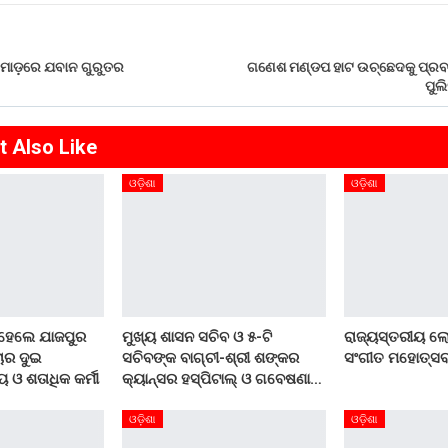
 ମାଡ଼ରେ ଯବାନ ଗୁରୁତର
ଗଣେଶ ମଣ୍ଡପ ହାଟ ଉଚ୍ଛେଦକୁ ପ୍ରବ
ପୁଲ
t Also Like
ଓଡ଼ିଶା
ଓଡ଼ିଶା
 ହେଲେ ଯାଜପୁର
ମୁଖ୍ୟ ଶାସନ ସଚିବ ଓ ୫-ଟି
ରାଜ୍ୟସ୍ତରୀୟ ଲେ
ଚାର ଦୁଇ
ସଚିବଙ୍କ ବାଗ୍‌ଚୀ-ଶ୍ରୀ ଶଙ୍କର
ସଂଗୀତ ମହୋତ୍ସ
 ଓ ଶତାଧିକ କର୍ମୀ
କ୍ୟାନ୍‌ସର ହସ୍‌ପିଟାଲ୍‌ ଓ ଗବେଷଣା…
ଓଡ଼ିଶା
ଓଡ଼ିଶା