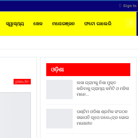
Sign In
ସ୍ୱାସ୍ଥ୍ୟ
ଖେଳ
ମନୋରଞ୍ଜନ
ଫଟୋ ଗାଲେରି
ଓଡ଼ିଶା
ଟ୍ୟୁଇନ୍ ସିଟ
ଲସା ଗ୍ରାମକୁ ନିଶା ମୁକ୍ତ
କରିବାକୁ ଗ୍ରାମ୍ୟ କମିଟି ଓ ମହିଳା
ମାନେ…
ପଶ୍ଚିମ ଓଡିଶା ଶ୍ରମିକ ସଂଗଠନ
ସଭାପତି ରୂପେ ଗଜେନ୍ଦ୍ର ଭୋଇ
ମନୋନୀତ