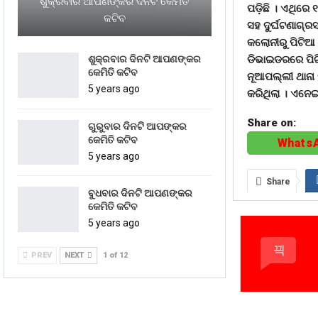
ଶୁକ୍ରବାର ଆପଣଙ୍କର ଦିନଟି କେମିତି
ପଡ଼ିଛି । ଏଥିରେ
କଟିବ
ସହ ଦୁର୍ଘଟଣାଗ୍ରସ
କଲୋନୀରୁ ପିଟିଆ 
ଡିଭାଇଡରରେ ପିଟ
ଶୁକ୍ରବାର ଦିନଟି ଆପଣଙ୍କର
କେମିତି କଟିବ
ନୂଆପଲ୍ଲୀ ଥାନା 
5 years ago
କରିଥିଲା । ଏନେ
Share on:
ଗୁରୁବାର ଦିନଟି ଆପଙ୍କର
କେମିତି କଟିବ
Whats
5 years ago
Share
ବୁଧବାର ଦିନଟି ଆପଣଙ୍କର
କେମିତି କଟିବ
5 years ago
PREV
NEXT
1 of 12