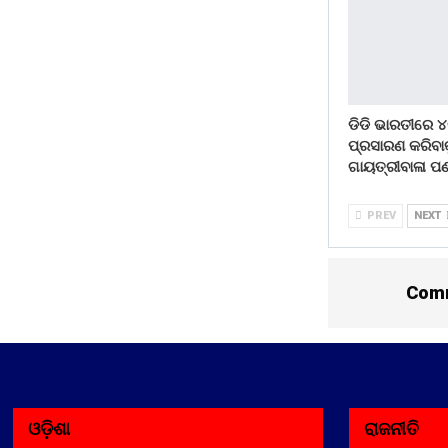
ଡିଡି ଭାରତୀରେ ୪
ପ୍ରସାରଣ କରିବାକ
ଗାୟତ୍ରୀବାଳା ପଣ
PREV
NEXT
Comm
ଓଡ଼ିଶା
ରାଜନୀତି