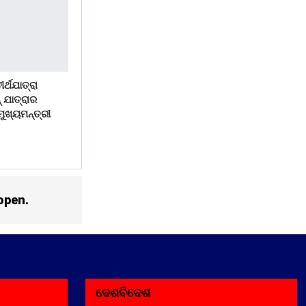
ର୍ଥଯାତ୍ରା
 ଯାତ୍ରାର
ୁଖ୍ୟମନ୍ତ୍ରୀ
open.
ଦେଶବିଦେଶ