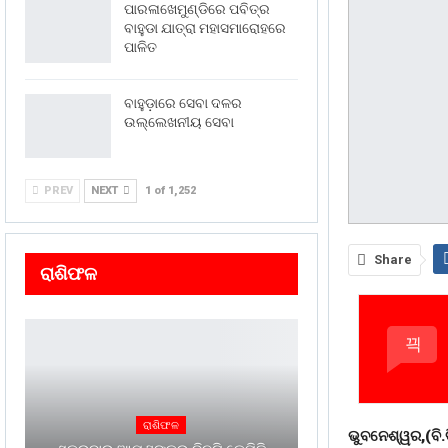
ପାରଳାଖେମୁଣ୍ଡିରେ ପବିତ୍ର
ବାହୁଡା ଯାତ୍ରା ମହାସମାରୋହରେ
ପାଳିତ
ବାହୁଡ଼ାରେ ସେବା ଦଳର
ଉଲ୍ଲେଖନୀୟ ସେବା
PREV
NEXT
1 of 1,252
Share
ରାଶିଫଳ
ରାଶିଫଳ
ଭୁବନେଶ୍ୱର,(ବି.