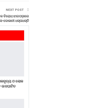
NEXT POST
ଳ ବିରୋଧ:ଝାରପଡ଼ାରେ
ିସ-ଦୋକାନୀ ଧସ୍ତାଧସ୍ତି
ାକନୃତ୍ୟ ଓ ଲୋକ
ବ ଉଦଘାଟିତ