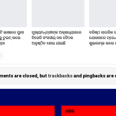
ଟି ଭାଷାରେ ପୁନଃ
ମୁଖ୍ୟମନ୍ତ୍ରୀଙ୍କ ଅକ୍ଷଧ୍ୟତାରେ
ବରିଷ୍ଠ ନାଗରିକ ତୀ
ୁ ଟୁଇଟ୍ କଲେ
ବିଜେଡି ସଂସଦୀୟ ଦଳ ବୈଠକ
ଯୋଜନାରେ ଟ୍ରେନ୍
୍ଡା
ଅନୁଷ୍ଠିତ ହୋଇ ଯାଇଛି
ଶୁଭାରମ୍ଭ କଲେ ମ
ents are closed, but
trackbacks
and pingbacks are 
ଖେଳ