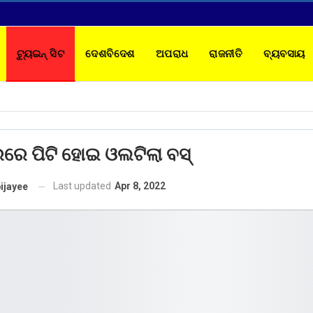
ଟ୍ୟୁଇନ୍ ସିଟ
ଦେଶବିଦେଶ
ଅପରାଧ
ରାଜନୀତି
ବ୍ୟବସାୟ
TACT
ରେ ପିଟି ହୋଇ ଓଲଟିଲା ବସ୍
Last updated
Apr 8, 2022
ijayee