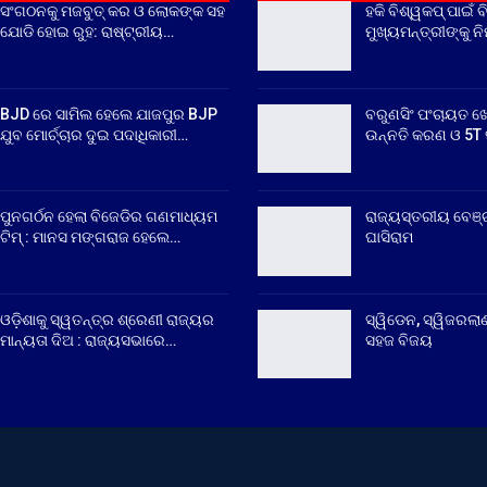
ସଂଗଠନକୁ ମଜବୁତ୍ କର ଓ ଲୋକଙ୍କ ସହ
ହକି ବିଶ୍ୱକପ୍ ପାଇଁ ବ
ଯୋଡି ହୋଇ ରୁହ: ରାଷ୍ଟ୍ରୀୟ…
ମୁଖ୍ୟମନ୍ତ୍ରୀଙ୍କୁ ନ
BJD ରେ ସାମିଲ ହେଲେ ଯାଜପୁର BJP
ବରୁଣସିଂ ପଂଚାୟତ ଖ
ଯୁବ ମୋର୍ଚ୍ଚାର ଦୁଇ ପଦାଧିକାରୀ…
ଉନ୍ନତି କରଣ ଓ 5T ସ
ପୁନଗର୍ଠନ ହେଲା ବିଜେଡିର ଗଣମାଧ୍ୟମ
ରାଜ୍ୟସ୍ତରୀୟ ବେଞ୍
ଟିମ୍ : ମାନସ ମଙ୍ଗରାଜ ହେଲେ…
ଘାସିରାମ
ଓଡ଼ିଶାକୁ ସ୍ୱତନ୍ତ୍ର ଶ୍ରେଣୀ ରାଜ୍ୟର
ସ୍ୱିଡେନ, ସ୍ୱିଜରଲାଣ
ମାନ୍ୟତା ଦିଅ : ରାଜ୍ୟସଭାରେ…
ସହଜ ବିଜୟ