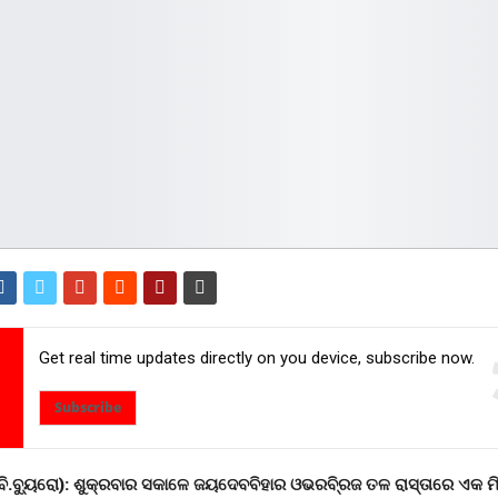
Get real time updates directly on you device, subscribe now.
Subscribe
ବି.ବୁ୍ୟରୋ): ଶୁକ୍ରବାର ସକାଳେ ଜୟଦେବବିହାର ଓଭରବି୍ରଜ ତଳ ରାସ୍ତାରେ ଏକ ମି