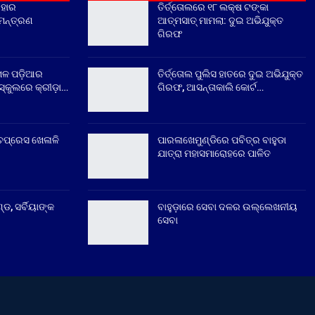
ିହାର
ତିର୍ତ୍ତୋଲରେ ୧୮ ଲକ୍ଷ ଟଙ୍କା
ିମନ୍ତ୍ରଣ
ଆତ୍ମସାତ୍ ମାମଲା: ଦୁଇ ଅଭିଯୁକ୍ତ
ଗିରଫ
େଳ ପଡ଼ିଆର
ତିର୍ତ୍ତୋଲ ପୁଲିସ ହାତରେ ଦୁଇ ଅଭିଯୁକ୍ତ
୍କୁଲରେ କ୍ରୀଡ଼ା…
ଗିରଫ, ଆସନ୍ତାକାଲି କୋର୍ଟ…
ଚପ୍ରେସ ଖେଳାଳି
ପାରଳାଖେମୁଣ୍ଡିରେ ପବିତ୍ର ବାହୁଡା
ଯାତ୍ରା ମହାସମାରୋହରେ ପାଳିତ
୍ଡ, ସର୍ବିୟାଙ୍କ
ବାହୁଡ଼ାରେ ସେବା ଦଳର ଉଲ୍ଲେଖନୀୟ
ସେବା