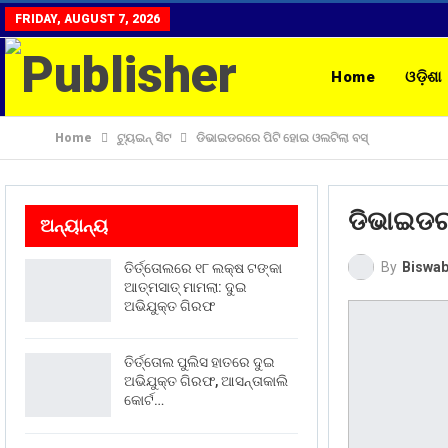
FRIDAY, AUGUST 7, 2026
Home
ଓଡ଼ିଶା
Home
ଟ୍ୟୁଇନ୍ ସିଟ
ଡିଭାଇଡରରେ ପିଟି ହୋଇ ଓଲଟିଲା ବସ୍
ରାଶିଫଳ
CON
ଡିଭାଇଡର
ଅନ୍ୟାନ୍ୟ
By
Biswab
ତିର୍ତ୍ତୋଲରେ ୧୮ ଲକ୍ଷ ଟଙ୍କା
ଆତ୍ମସାତ୍ ମାମଲା: ଦୁଇ
ଅଭିଯୁକ୍ତ ଗିରଫ
ତିର୍ତ୍ତୋଲ ପୁଲିସ ହାତରେ ଦୁଇ
ଅଭିଯୁକ୍ତ ଗିରଫ, ଆସନ୍ତାକାଲି
କୋର୍ଟ…