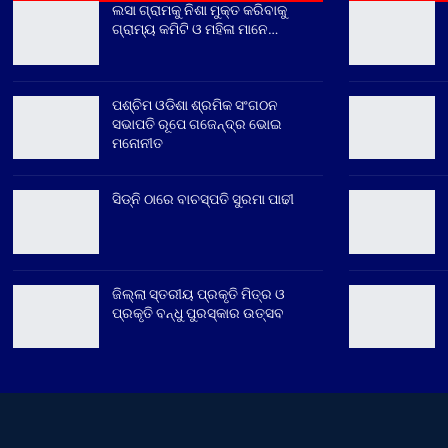
ଲସା ଗ୍ରାମକୁ ନିଶା ମୁକ୍ତ କରିବାକୁ
ଗ୍ରାମ୍ୟ କମିଟି ଓ ମହିଳା ମାନେ…
ପଶ୍ଚିମ ଓଡିଶା ଶ୍ରମିକ ସଂଗଠନ
ସଭାପତି ରୂପେ ଗଜେନ୍ଦ୍ର ଭୋଇ
ମନୋନୀତ
ସିଡ୍‌ନି ଠାରେ ବାଚସ୍ପତି ସୁରମା ପାଢୀ
ଜିଲ୍ଲା ସ୍ତରୀୟ ପ୍ରକୃତି ମିତ୍ର ଓ
ପ୍ରକୃତି ବନ୍ଧୁ ପୁରସ୍କାର ଉତ୍ସବ