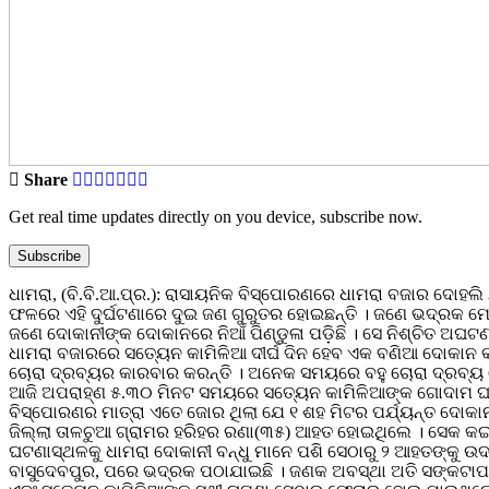
Share
Get real time updates directly on you device, subscribe now.
Subscribe
ଧାମରା, (ବି.ବି.ଆ.ପ୍ର.): ରାସାୟନିକ ବିସ୍ପୋରଣରେ ଧାମରା ବଜାର ଦୋହଲି 
ଫଳରେ ଏହି ଦୁର୍ଘଟଣାରେ ଦୁଇ ଜଣ ଗୁରୁତର ହୋଇଛନ୍ତି । ଜଣେ ଭଦ୍ରକ ମେଡି
ଜଣେ ଦୋକାନୀଙ୍କ ଦୋକାନରେ ନିଆଁ ପିଣ୍ଡୁଳା ପଡ଼ିଛି । ସେ ନିଶ୍ଚିତ ଅଘଟଣର
ଧାମରା ବଜାରରେ ସତ୍ୟେନ କାମିଳିଆ ଦୀର୍ଘ ଦିନ ହେବ ଏକ ବଣିଆ ଦୋକାନ କର
ଚୋରା ଦ୍ରବ୍ୟର କାରବାର କରନ୍ତି । ଅନେକ ସମୟରେ ବହୁ ଚୋରା ଦ୍ରବ୍ୟ ସ
ଆଜି ଅପରାହ୍ଣ ୫.୩୦ ମିନଟ ସମୟରେ ସତ୍ୟେନ କାମିଳିଆଙ୍କ ଗୋଦାମ ଘରେ ଏ
ବିସ୍ପୋରଣର ମାତ୍ରା ଏତେ ଜୋର ଥିଲା ଯେ ୧ ଶହ ମିଟର ପର୍ଯ୍ୟନ୍ତ ଦୋକାନ
ଜିଲ୍ଲା ତାଳଚୁଆ ଗ୍ରାମର ହରିହର ରଣା(୩୫) ଆହତ ହୋଇଥିଲେ । ସେକ କଇମ
ଘଟଣାସ୍ଥଳକୁ ଧାମରା ଦୋକାନୀ ବନ୍ଧୁ ମାନେ ପଶି ସେଠାରୁ ୨ ଆହତଙ୍କୁ ଉଦ
ବାସୁଦେବପୁର, ପରେ ଭଦ୍ରକ ପଠାଯାଇଛି । ଜଣକ ଅବସ୍ଥା ଅତି ସଙ୍କଟାପର୍ଣ୍