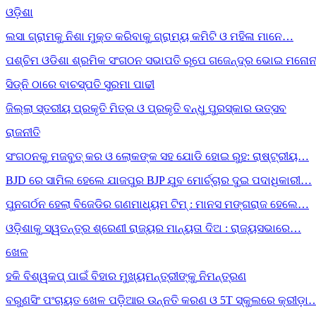
ଓଡ଼ିଶା
ଲସା ଗ୍ରାମକୁ ନିଶା ମୁକ୍ତ କରିବାକୁ ଗ୍ରାମ୍ୟ କମିଟି ଓ ମହିଳା ମାନେ…
ପଶ୍ଚିମ ଓଡିଶା ଶ୍ରମିକ ସଂଗଠନ ସଭାପତି ରୂପେ ଗଜେନ୍ଦ୍ର ଭୋଇ ମନୋନ
ସିଡ୍‌ନି ଠାରେ ବାଚସ୍ପତି ସୁରମା ପାଢୀ
ଜିଲ୍ଲା ସ୍ତରୀୟ ପ୍ରକୃତି ମିତ୍ର ଓ ପ୍ରକୃତି ବନ୍ଧୁ ପୁରସ୍କାର ଉତ୍ସବ
ରାଜନୀତି
ସଂଗଠନକୁ ମଜବୁତ୍ କର ଓ ଲୋକଙ୍କ ସହ ଯୋଡି ହୋଇ ରୁହ: ରାଷ୍ଟ୍ରୀୟ…
BJD ରେ ସାମିଲ ହେଲେ ଯାଜପୁର BJP ଯୁବ ମୋର୍ଚ୍ଚାର ଦୁଇ ପଦାଧିକାରୀ…
ପୁନଗର୍ଠନ ହେଲା ବିଜେଡିର ଗଣମାଧ୍ୟମ ଟିମ୍ : ମାନସ ମଙ୍ଗରାଜ ହେଲେ…
ଓଡ଼ିଶାକୁ ସ୍ୱତନ୍ତ୍ର ଶ୍ରେଣୀ ରାଜ୍ୟର ମାନ୍ୟତା ଦିଅ : ରାଜ୍ୟସଭାରେ…
ଖେଳ
ହକି ବିଶ୍ୱକପ୍ ପାଇଁ ବିହାର ମୁଖ୍ୟମନ୍ତ୍ରୀଙ୍କୁ ନିମନ୍ତ୍ରଣ
ବରୁଣସିଂ ପଂଚାୟତ ଖେଳ ପଡ଼ିଆର ଉନ୍ନତି କରଣ ଓ 5T ସ୍କୁଲରେ କ୍ରୀଡ଼ା