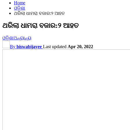
Home
ଓଡ଼ିଶା
ଥରିଲା ଧାମରା ବଜାର:୨ ଆହତ
ଥରିଲା ଧାମରା ବଜାର:୨ ଆହତ
ଓଡ଼ିଶା
ଅନ୍ୟାନ୍ୟ
By
biswabijayee
Last updated
Apr 20, 2022