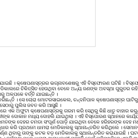
ଯାଇଛି । କ୍ଷେପଣାସ୍ତ୍ରର ଭଗ୍ନାବଶେଷରୁ ଏହି ବିସ୍ଫୋରଣ ଘଟିଛି । ବିସ୍ଫୋର
କାଲରେ ଚିକିତ୍ସିତ ହେଉଥିବା ବେଳେ ଅନ୍ୟ ଜଣଙ୍କ ଅବସ୍ଥା ଗୁରୁତର ରହିଛି 
ୁ ଅଳ୍ପକେ ବର୍ତ୍ତି ଯାଇଛନ୍ତି ।
ିଛନ୍ତି । ସେ ଚୋରା ମୋଟରସାଇକେଲ, ଚନ୍ଦନିପାଳ କ୍ଷେପଣାସ୍ତ୍ର ଘାଟିରୁ 
େଠାରୁ ପୁଲିସ ଜବତ କରି ଆସୁଛି ।
କ ଅଫୁଟା କ୍ଷେପଣାସ୍ତ୍ରକୁ ଗରମ କରି ସେଥିରୁ କିଛି ଧାତୁ ବାହାର କରୁଥ
ୀଙ୍କ ଦୋକାନ ମଧ୍ୟ ଦୋହଲି ଯାଇଥିଲା । ଏହି ବିସ୍ପୋରଣ ସ୍ଥାନରେ କାର୍ଯ୍
ତଙ୍କ ଦେହର ଚମଡା ସଂପୂର୍ଣ ପୋଡ଼ି ଯାଇଥିବା ବେଳେ ହରିହରଙ୍କ ଦେହ ମଧ୍
୍ଧାର କରି ପ୍ରଥମେ ଧାମରା ମେଡିକାଲକୁ ସ୍ଥାନାନ୍ତରିତ କରିଥିଲେ । ସେମାନ
ଣ ଥିବାରୁ ତାଙ୍କୁ କଟକ ବଡ଼ ମେଡିକାଲକୁ ସ୍ଥାନାନ୍ତରିତ କରାଯାଇଛି । ଘଟ