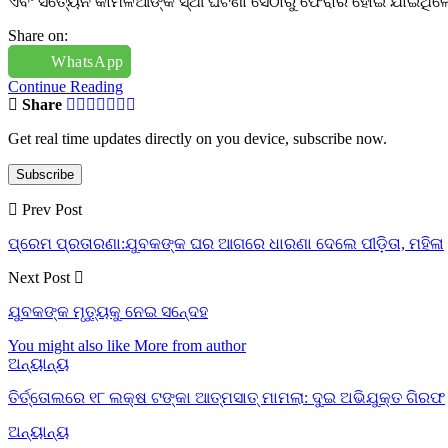
ଏବଂ ସତ୍ୟେନ କାମିଳିଆଙ୍କ ସ୍ଥୀ ଘଟଣା ସେଠାରୁ ଫେରାର ହୋଇ ଯାଇଥିଲେ । ଦ
Share on:
WhatsApp
Continue Reading
Share
Get real time updates directly on you device, subscribe now.
Subscribe
Prev Post
ପ୍ରେମ ପ୍ରତାରଣା:ଯୁବକଙ୍କ ଘର ଆଗରେ ଧାରଣା ଦେଲେ ପୀଡ଼ିତା, ମହିଳା
Next Post
ଯୁବକଙ୍କ ମୃତୁ୍ୟକୁ ନେଇ ସନେ୍ଦହ
You might also like
More from author
ଅନ୍ୟାନ୍ୟ
ତିର୍ତ୍ତୋଲରେ ୧୮ ଲକ୍ଷ ଟଙ୍କା ଆତ୍ମସାତ୍ ମାମଲା: ଦୁଇ ଅଭିଯୁକ୍ତ ଗିରଫ
ଅନ୍ୟାନ୍ୟ