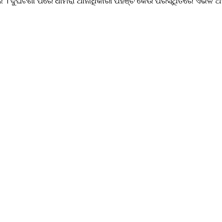
ୁର୍ଘଟଣା ପରେ ଧାମରା ଥାନାଧିକାରୀ ପହଞ୍ଚିି କେଉଁ ପରିସ୍ଥିତିରେ ଏଭଳି ଅଘ