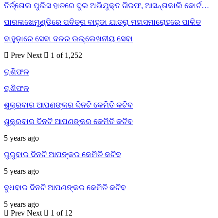
ତିର୍ତ୍ତୋଲ ପୁଲିସ ହାତରେ ଦୁଇ ଅଭିଯୁକ୍ତ ଗିରଫ, ଆସନ୍ତାକାଲି କୋର୍ଟ…
ପାରଳାଖେମୁଣ୍ଡିରେ ପବିତ୍ର ବାହୁଡା ଯାତ୍ରା ମହାସମାରୋହରେ ପାଳିତ
ବାହୁଡ଼ାରେ ସେବା ଦଳର ଉଲ୍ଲେଖନୀୟ ସେବା
Prev
Next
1 of 1,252
ରାଶିଫଳ
ରାଶିଫଳ
ଶୁକ୍ରବାର ଆପଣଙ୍କର ଦିନଟି କେମିତି କଟିବ
ଶୁକ୍ରବାର ଦିନଟି ଆପଣଙ୍କର କେମିତି କଟିବ
5 years ago
ଗୁରୁବାର ଦିନଟି ଆପଙ୍କର କେମିତି କଟିବ
5 years ago
ବୁଧବାର ଦିନଟି ଆପଣଙ୍କର କେମିତି କଟିବ
5 years ago
Prev
Next
1 of 12