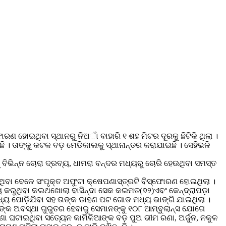
ଣ ହୋଇଥିବା ସ୍ଥାନରୁ ନିଅାଁ ବାହାରି ୧ ଶହ ମିଟର ଦୂରକୁ ଛିଟିକି ଥିଲା ।
। ତାଙ୍କୁ କଟକ ବଡ଼ ମେଡିକାଲକୁ ସ୍ଥାନାନ୍ତର କରାଯାଇଛି । ସେହିଭଳି
ବିଭିନ୍ନ ଚୋରା ଦ୍ରବ୍ୟ, ଧାମରା ବନ୍ଦର ମଧ୍ୟରୁ ଚୋରି ହେଉଥିବା ସମସ୍ତ
ିବା ବେଳେ ସଂପୃକ୍ତ ଅଫୁଟା କ୍ଷେପଣାସ୍ତ୍ରଟି ବିସ୍ଫୋରଣ ହୋଇଥିଲା ।
ୟ କରୁଥିବା କଇଥଖୋଲା ବାସିନ୍ଦା ସେକ କଇମତ(୭୨)ଏବଂ କେନ୍ଦ୍ରାପଡ଼ା
ୟ ପୋଡ଼ିଯିବା ସହ ତାଙ୍କ ଡାହଣ ପଟ ଗୋଡ ମଧ୍ୟ ଭାଙ୍ଗି ଯାଇଥିଲା ।
ଙ୍କ ଅବସ୍ଥା ଗୁରୁତର ହେବାରୁ ସେମାନଙ୍କୁ ୧୦୮ ଆମ୍ବୁଲାନ୍ସ ଯୋଗେ
ଣା ଘଟାଇଥିବା ସତ୍ୟେନ କାମିଳିଆଙ୍କ ବଡ଼ ପୁଅ ଭୀମ ରଣା, ଅର୍ଜୁନ, ନକୁଳ