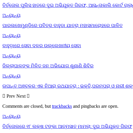
ତିର୍ତ୍ତୋଲ ପୁଲିସ ହାତରେ ଦୁଇ ଅଭିଯୁକ୍ତ ଗିରଫ, ଆସନ୍ତାକାଲି କୋର୍ଟ ଚାଲ
ଅନ୍ୟାନ୍ୟ
ପାରଳାଖେମୁଣ୍ଡିରେ ପବିତ୍ର ବାହୁଡା ଯାତ୍ରା ମହାସମାରୋହରେ ପାଳିତ
ଅନ୍ୟାନ୍ୟ
ବାହୁଡ଼ାରେ ସେବା ଦଳର ଉଲ୍ଲେଖନୀୟ ସେବା
ଅନ୍ୟାନ୍ୟ
ଜିଲ୍ଲାପାଳଙ୍କ ମିଳିତ ଜନ ଅଭିଯୋଗ ଶୁଣାଣି ଶିବିର
ଅନ୍ୟାନ୍ୟ
ଉପାନ୍ତ ଅଞ୍ଚଳର ଏକ ନିଆରା ରଥଯାତ୍ରା : ଭକ୍ତି,ପରମ୍ପରା ଓ ନାରୀ ଶକ୍
Prev
Next
Comments are closed, but
trackbacks
and pingbacks are open.
ଅନ୍ୟାନ୍ୟ
ତିର୍ତ୍ତୋଲରେ ୧୮ ଲକ୍ଷ ଟଙ୍କା ଆତ୍ମସାତ୍ ମାମଲା: ଦୁଇ ଅଭିଯୁକ୍ତ ଗିରଫ