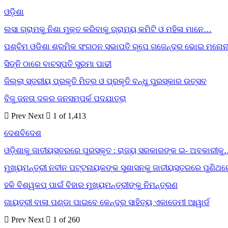
ଓଡ଼ିଶା
ଲସା ଗ୍ରାମକୁ ନିଶା ମୁକ୍ତ କରିବାକୁ ଗ୍ରାମ୍ୟ କମିଟି ଓ ମହିଳା ମାନେ…
ପଶ୍ଚିମ ଓଡିଶା ଶ୍ରମିକ ସଂଗଠନ ସଭାପତି ରୂପେ ଗଜେନ୍ଦ୍ର ଭୋଇ ମନୋନ
ସିଡ୍‌ନି ଠାରେ ବାଚସ୍ପତି ସୁରମା ପାଢୀ
ଜିଲ୍ଲା ସ୍ତରୀୟ ପ୍ରକୃତି ମିତ୍ର ଓ ପ୍ରକୃତି ବନ୍ଧୁ ପୁରସ୍କାର ଉତ୍ସବ
ବିଜୁ ଜନତା ଦଳର ଜନସମ୍ପର୍କ ପଦଯାତ୍ରା
Prev
Next
1 of 1,413
ଦେଶବିଦେଶ
ଓଡ଼ିଶାକୁ ଜାତୀୟସ୍ତରରେ ପୁରସ୍କୃତ : ରାଜ୍ୟ ସରକାରଙ୍କ ଇ- ଅବକାରୀକ
ମୁଖ୍ୟମନ୍ତ୍ରୀ ନବୀନ ପଟ୍ଟନାୟକଙ୍କ ସୁଶାସନକୁ ଜାତୀୟସ୍ତରରେ ପୁଣିଥ
ହକି ବିଶ୍ୱକପ୍ ପାଇଁ ବିହାର ମୁଖ୍ୟମନ୍ତ୍ରୀଙ୍କୁ ନିମନ୍ତ୍ରଣ
ଗାୟତ୍ରୀ ବାଳା ପଣ୍ଡା ପାଇବେ କେନ୍ଦ୍ର ସାହିତ୍ୟ ଏକାଡେମୀ ଆୱାର୍ଡ
Prev
Next
1 of 260