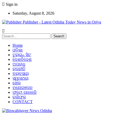
Sign in
Saturday, August 8, 2026
Publisher - Latest Odisha Today News in Oriya
Home
ଓଡ଼ିଶା
ଟ୍ୟୁଇନ୍ ସିଟ
ଦେଶବିଦେଶ
ଅପରାଧ
ରାଜନୀତି
ବ୍ୟବସାୟ
ସ୍ୱାସ୍ଥ୍ୟ
ଖେଳ
ମନୋରଞ୍ଜନ
ଫଟୋ ଗାଲେରି
ରାଶିଫଳ
CONTACT