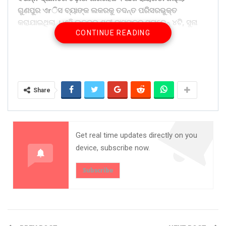
ଗୁଣପୁର ଏrିସ ବ୍ୟାଙ୍କ ଲକରକୁ ତଦନ୍ତ ପରିସରଭୁକ୍ତ
କରାଯାଇଥିଲା । ଏହି ଲକରରୁ ଶ୍ରୀ ଦାସଙ୍କର ସୁନାଚେନ୍ ୪ଟି, ସୁନା
CONTINUE READING
ଚୁଡି ୨ଟି, ୧୦ଟି ଦଶ ଗ୍ରାମର ସ୍ୱର୍ଣ୍ଣମୁଦ୍ରା ଏଭଳି ମୋଟ ୩୮୫
ଗ୍ରାମର ସୁନା ସାମଗ୍ରୀ ଠାବ କରାଯାଇଥିବା ମାଲକାନଗିରି ଭିଜିଲାନ୍ସ
ଡ଼ିଏସପି ସୁଶାନ୍ତକୁମାର ବିଶ୍ୱାଳ ସୂଚନା ଦେଇଛନ୍ତି । ସୁରାକ ରହିଥିବା
ସ୍ଥାନଗୁଡିକରେ ଚଢ଼ାଉ ଜାରି ରହିଥିବା ସେ କହିଛନ୍ତି ।
Share
Share on:
WhatsApp
Get real time updates directly on you
device, subscribe now.
Subscribe