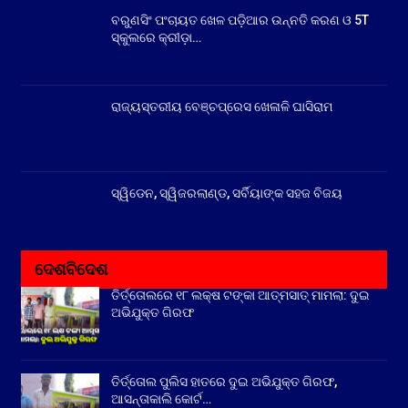
ବରୁଣସିଂ ପଂଚାୟତ ଖେଳ ପଡ଼ିଆର ଉନ୍ନତି କରଣ ଓ 5T
ସ୍କୁଲରେ କ୍ରୀଡ଼ା…
ରାଜ୍ୟସ୍ତରୀୟ ବେଞ୍ଚପ୍ରେସ ଖେଳାଳି ଘାସିରାମ
ସ୍ୱିଡେନ, ସ୍ୱିଜରଲାଣ୍ଡ, ସର୍ବିୟାଙ୍କ ସହଜ ବିଜୟ
ଦେଶବିଦେଶ
ତିର୍ତ୍ତୋଲରେ ୧୮ ଲକ୍ଷ ଟଙ୍କା ଆତ୍ମସାତ୍ ମାମଲା: ଦୁଇ
ଅଭିଯୁକ୍ତ ଗିରଫ
ତିର୍ତ୍ତୋଲ ପୁଲିସ ହାତରେ ଦୁଇ ଅଭିଯୁକ୍ତ ଗିରଫ,
ଆସନ୍ତାକାଲି କୋର୍ଟ…