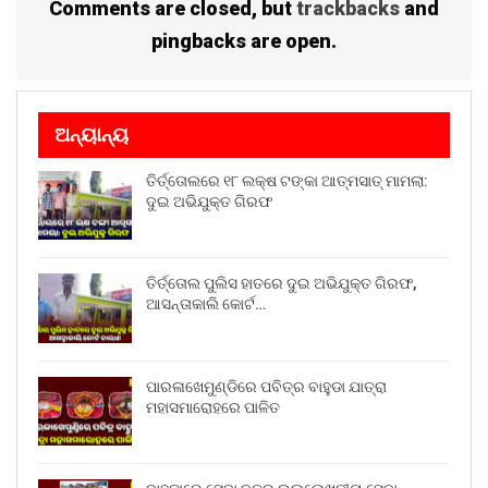
Comments are closed, but
trackbacks
and
pingbacks are open.
ଅନ୍ୟାନ୍ୟ
ତିର୍ତ୍ତୋଲରେ ୧୮ ଲକ୍ଷ ଟଙ୍କା ଆତ୍ମସାତ୍ ମାମଲା:
ଦୁଇ ଅଭିଯୁକ୍ତ ଗିରଫ
ତିର୍ତ୍ତୋଲ ପୁଲିସ ହାତରେ ଦୁଇ ଅଭିଯୁକ୍ତ ଗିରଫ,
ଆସନ୍ତାକାଲି କୋର୍ଟ…
ପାରଳାଖେମୁଣ୍ଡିରେ ପବିତ୍ର ବାହୁଡା ଯାତ୍ରା
ମହାସମାରୋହରେ ପାଳିତ