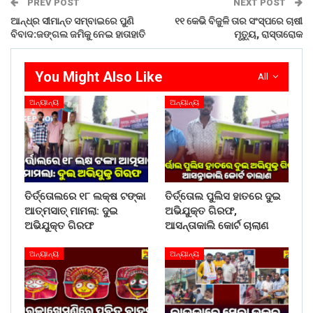
PREV POST
NEXT POST
ଆନ୍ଧ୍ର ସୀମାନ୍ତ ସମ୍ବାଇରେ ପୁଣି
୧୧ କେଭି ବିଜୁଳି ତାର ସଂସ୍ପରେ ଚାଷୀ
ବିବାଦ:ଜଙ୍ଗଲ ଜମିକୁ ନେଇ ହାତାହାତି
ମୃତୁ୍ୟ, ରାସ୍ତାରୋକ
You Might Also Like
All
ଅନ୍ୟାନ୍ୟ
ଅନ୍ୟାନ୍ୟ
ତିର୍ତ୍ତୋଲରେ ୧୮ ଲକ୍ଷ ଟଙ୍କା
ତିର୍ତ୍ତୋଲ ପୁଲିସ ହାତରେ ଦୁଇ
ଆତ୍ମସାତ୍ ମାମଲା: ଦୁଇ
ଅଭିଯୁକ୍ତ ଗିରଫ,
ଅଭିଯୁକ୍ତ ଗିରଫ
ଆସନ୍ତାକାଲି କୋର୍ଟ ଚାଲାଣ
ଅନ୍ୟାନ୍ୟ
ଅନ୍ୟାନ୍ୟ