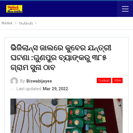
Home
ଅନ୍ୟାନ୍ୟ
ଭିଜିଲାନ୍ସ ଜାଲରେ କୁବେର ଯନ୍ତ୍ରୀ
ଘଟଣା :ଗୁଣପୁର ବ୍ୟାଙ୍କରୁ ୩୮୫
ଗ୍ରାମ ସୁନା ଠାବ
ଅନ୍ୟାନ୍ୟ
ଓଡ଼ିଶା
By
Biswabijayee
Last updated
Mar 29, 2022