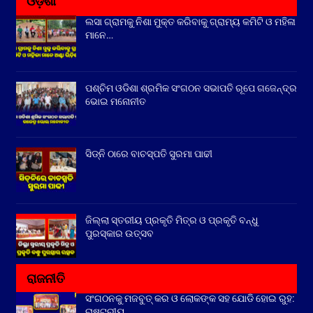
ଓଡ଼ିଶା
ଲସା ଗ୍ରାମକୁ ନିଶା ମୁକ୍ତ କରିବାକୁ ଗ୍ରାମ୍ୟ କମିଟି ଓ ମହିଳା
ମାନେ…
ପଶ୍ଚିମ ଓଡିଶା ଶ୍ରମିକ ସଂଗଠନ ସଭାପତି ରୂପେ ଗଜେନ୍ଦ୍ର
ଭୋଇ ମନୋନୀତ
ସିଡ୍‌ନି ଠାରେ ବାଚସ୍ପତି ସୁରମା ପାଢୀ
ଜିଲ୍ଲା ସ୍ତରୀୟ ପ୍ରକୃତି ମିତ୍ର ଓ ପ୍ରକୃତି ବନ୍ଧୁ
ପୁରସ୍କାର ଉତ୍ସବ
ରାଜନୀତି
ସଂଗଠନକୁ ମଜବୁତ୍ କର ଓ ଲୋକଙ୍କ ସହ ଯୋଡି ହୋଇ ରୁହ:
ରାଷ୍ଟ୍ରୀୟ…