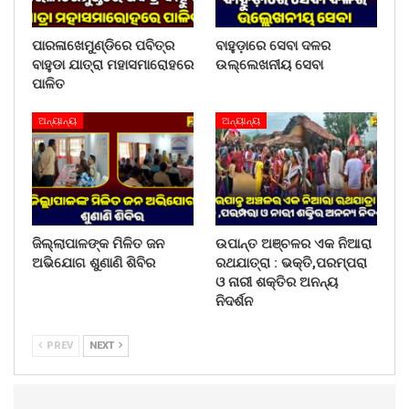
ପାରଳାଖେମୁଣ୍ଡିରେ ପବିତ୍ର
ବାହୁଡ଼ାରେ ସେବା ଦଳର
ବାହୁଡା ଯାତ୍ରା ମହାସମାରୋହରେ
ଉଲ୍ଲେଖନୀୟ ସେବା
ପାଳିତ
ଅନ୍ୟାନ୍ୟ
ଅନ୍ୟାନ୍ୟ
ଜିଲ୍ଲାପାଳଙ୍କ ମିଳିତ ଜନ
ଉପାନ୍ତ ଅଞ୍ଚଳର ଏକ ନିଆରା
ଅଭିଯୋଗ ଶୁଣାଣି ଶିବିର
ରଥଯାତ୍ରା : ଭକ୍ତି,ପରମ୍ପରା
ଓ ନାରୀ ଶକ୍ତିର ଅନନ୍ୟ
ନିଦର୍ଶନ
PREV
NEXT