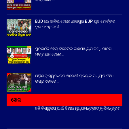
BJD ରେ ସାମିଲ ହେଲେ ଯାଜପୁର BJP ଯୁବ ମୋର୍ଚ୍ଚାର
ଦୁଇ ପଦାଧିକାରୀ…
ପୁନଗର୍ଠନ ହେଲା ବିଜେଡିର ଗଣମାଧ୍ୟମ ଟିମ୍ : ମାନସ
ମଙ୍ଗରାଜ ହେଲେ…
ଓଡ଼ିଶାକୁ ସ୍ୱତନ୍ତ୍ର ଶ୍ରେଣୀ ରାଜ୍ୟର ମାନ୍ୟତା ଦିଅ :
ରାଜ୍ୟସଭାରେ…
ଖେଳ
ହକି ବିଶ୍ୱକପ୍ ପାଇଁ ବିହାର ମୁଖ୍ୟମନ୍ତ୍ରୀଙ୍କୁ ନିମନ୍ତ୍ରଣ