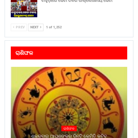
ବାହୁଡ଼ାରେ ସେବା ଦଳର ଉଲ୍ଲେଖନୀୟ ସେବା
PREV
NEXT
1 of 1,252
ରାଶିଫଳ
ରାଶିଫଳ
ଶୁକ୍ରବାର ଆପଣଙ୍କର ଦିନଟି କେମିତି କଟିବ