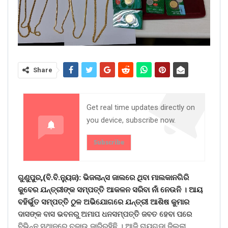
Share
Get real time updates directly on
you device, subscribe now.
Subscribe
ଗୁଣୁପୁର,(ବି.ବି.ନୁ୍ୟଜ): ଭିଜଲାନ୍ସ ଜାଲରେ ଥିବା ମାଲକାନଗିରି
କୁବେର ଯନ୍ତ୍ରୀଙ୍କ ସମ୍ପତ୍ତି ଆକଳନ ସରିବା ନାଁ ନେଉନି । ଆୟ
ବହିର୍ଭୁତ ସମ୍ପତ୍ତି ଠୁଳ ଅଭିଯୋଗରେ ଯନ୍ତ୍ରୀ ଆଶିଷ କୁମାର
ଦାସଙ୍କ ବାସ ଭବନରୁ ଅମାପ ଧନସମ୍ପତ୍ତି ଜବତ ହେବା ପରେ
ବିଭିନ୍ନ ସ୍ଥାନରେ ଚଢ଼ାଉ ଜାରିରହିଛି । ଆଜି ରାୟଗଡା ଜିଲ୍ଲା