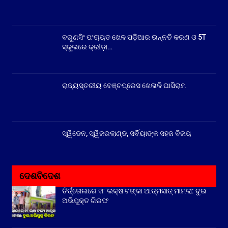
ବରୁଣସିଂ ପଂଚାୟତ ଖେଳ ପଡ଼ିଆର ଉନ୍ନତି କରଣ ଓ 5T
ସ୍କୁଲରେ କ୍ରୀଡ଼ା…
ରାଜ୍ୟସ୍ତରୀୟ ବେଞ୍ଚପ୍ରେସ ଖେଳାଳି ଘାସିରାମ
ସ୍ୱିଡେନ, ସ୍ୱିଜରଲାଣ୍ଡ, ସର୍ବିୟାଙ୍କ ସହଜ ବିଜୟ
ଦେଶବିଦେଶ
ତିର୍ତ୍ତୋଲରେ ୧୮ ଲକ୍ଷ ଟଙ୍କା ଆତ୍ମସାତ୍ ମାମଲା: ଦୁଇ
ଅଭିଯୁକ୍ତ ଗିରଫ