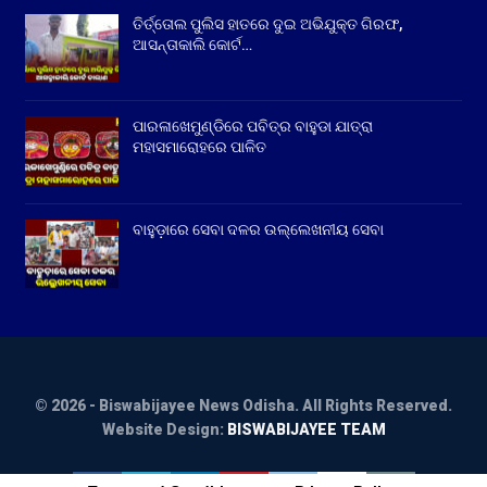
ତିର୍ତ୍ତୋଲ ପୁଲିସ ହାତରେ ଦୁଇ ଅଭିଯୁକ୍ତ ଗିରଫ,
ଆସନ୍ତାକାଲି କୋର୍ଟ…
ପାରଳାଖେମୁଣ୍ଡିରେ ପବିତ୍ର ବାହୁଡା ଯାତ୍ରା
ମହାସମାରୋହରେ ପାଳିତ
ବାହୁଡ଼ାରେ ସେବା ଦଳର ଉଲ୍ଲେଖନୀୟ ସେବା
© 2026 - Biswabijayee News Odisha. All Rights Reserved.
Website Design:
BISWABIJAYEE TEAM