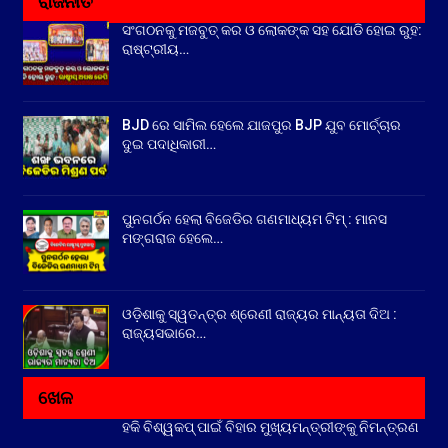
ରାଜନୀତି
ସଂଗଠନକୁ ମଜବୁତ୍ କର ଓ ଲୋକଙ୍କ ସହ ଯୋଡି ହୋଇ ରୁହ:
ରାଷ୍ଟ୍ରୀୟ…
BJD ରେ ସାମିଲ ହେଲେ ଯାଜପୁର BJP ଯୁବ ମୋର୍ଚ୍ଚାର
ଦୁଇ ପଦାଧିକାରୀ…
ପୁନଗର୍ଠନ ହେଲା ବିଜେଡିର ଗଣମାଧ୍ୟମ ଟିମ୍ : ମାନସ
ମଙ୍ଗରାଜ ହେଲେ…
ଓଡ଼ିଶାକୁ ସ୍ୱତନ୍ତ୍ର ଶ୍ରେଣୀ ରାଜ୍ୟର ମାନ୍ୟତା ଦିଅ :
ରାଜ୍ୟସଭାରେ…
ଖେଳ
ହକି ବିଶ୍ୱକପ୍ ପାଇଁ ବିହାର ମୁଖ୍ୟମନ୍ତ୍ରୀଙ୍କୁ ନିମନ୍ତ୍ରଣ