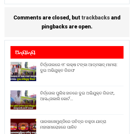
ଡେଭଲପ୍ମେଣ୍ଟ ଅଥରିଟି ଓ ଏନ୍ଏସ୍ଡିସିଆଇ ମଧ୍ୟରେ ଆଉ ଏକ
ବୁଝାମଣାପତ୍ର ସ୍ୱାକ୍ଷରିତ ହୋଇଥିଲା । ଏହି କାର୍ଯ୍ୟକ୍ରମରେ
ୟୁଏଇର ଅନେକ ଅଗ୍ରଣୀ କମ୍ପାନୀର ପ୍ରତିନିଧିମାନେ ଉପସ୍ଥିତ
Comments are closed, but
trackbacks
and
ରହିଥିଲେ । ସେମାନଙ୍କ ମଧ୍ୟରୁ ଏକ ବହୁମୁଖୀ ବ୍ୟବସାୟିକ
pingbacks are open.
କମ୍ପାନୀ ଇଏଏସ୍ଏ ସାଲେହ ଅଲ୍ ଗର୍ଗ ସହିତ ବୁଝାମଣା ସ୍ୱାକ୍ଷରିତ
ହୋଇଥିଲା ।
Share on:
ଅନ୍ୟାନ୍ୟ
WhatsApp
ତିର୍ତ୍ତୋଲରେ ୧୮ ଲକ୍ଷ ଟଙ୍କା ଆତ୍ମସାତ୍ ମାମଲା:
ଦୁଇ ଅଭିଯୁକ୍ତ ଗିରଫ
ତିର୍ତ୍ତୋଲ ପୁଲିସ ହାତରେ ଦୁଇ ଅଭିଯୁକ୍ତ ଗିରଫ,
ଆସନ୍ତାକାଲି କୋର୍ଟ…
ପାରଳାଖେମୁଣ୍ଡିରେ ପବିତ୍ର ବାହୁଡା ଯାତ୍ରା
ମହାସମାରୋହରେ ପାଳିତ