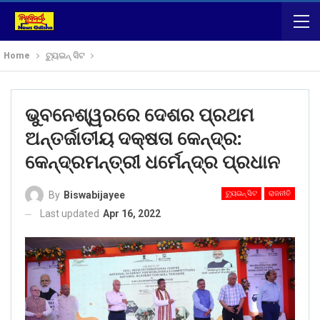
Home
ଟ୍ୟୁଇନ୍ ସିଟ
ଭୁବନେଶ୍ୱରରେ ଦେଶର ପ୍ରଥମ
ଅନ୍ତର୍ଜାତୀୟ ଦକ୍ଷତା କେନ୍ଦ୍ର:
କେନ୍ଦ୍ରମନ୍ତ୍ରୀ ଧର୍ମେନ୍ଦ୍ର ପ୍ରଧାନ
ଟ୍ୟୁଇନ୍ ସିଟ
ରାଜନୀତି
By
Biswabijayee
Last updated
Apr 16, 2022