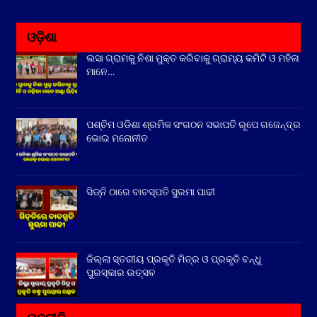
ଓଡ଼ିଶା
ଲସା ଗ୍ରାମକୁ ନିଶା ମୁକ୍ତ କରିବାକୁ ଗ୍ରାମ୍ୟ କମିଟି ଓ ମହିଳା
ମାନେ…
ପଶ୍ଚିମ ଓଡିଶା ଶ୍ରମିକ ସଂଗଠନ ସଭାପତି ରୂପେ ଗଜେନ୍ଦ୍ର
ଭୋଇ ମନୋନୀତ
ସିଡ୍‌ନି ଠାରେ ବାଚସ୍ପତି ସୁରମା ପାଢୀ
ଜିଲ୍ଲା ସ୍ତରୀୟ ପ୍ରକୃତି ମିତ୍ର ଓ ପ୍ରକୃତି ବନ୍ଧୁ
ପୁରସ୍କାର ଉତ୍ସବ