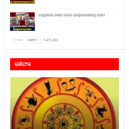
ବାହୁଡ଼ାରେ ସେବା ଦଳର ଉଲ୍ଲେଖନୀୟ ସେବା
PREV
NEXT
1 of 1,252
ରାଶିଫଳ