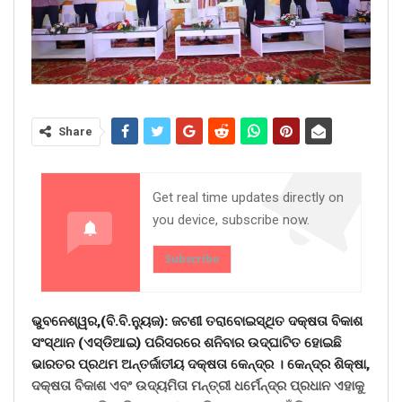
Share
Get real time updates directly on
you device, subscribe now.
Subscribe
ଭୁବନେଶ୍ୱର,(ବି.ବି.ନୁ୍ୟଜ): ଜଟଣୀ ତରାବୋଇସ୍ଥିତ ଦକ୍ଷତା ବିକାଶ
ସଂସ୍ଥାନ (ଏସ୍ଡିଆଇ) ପରିସରରେ ଶନିବାର ଉଦ୍ଘାଟିତ ହୋଇଛି
ଭାରତର ପ୍ରଥମ ଅନ୍ତର୍ଜାତୀୟ ଦକ୍ଷତା କେନ୍ଦ୍ର । କେନ୍ଦ୍ର ଶିକ୍ଷା,
ଦକ୍ଷତା ବିକାଶ ଏବଂ ଉଦ୍ୟମିତା ମନ୍ତ୍ରୀ ଧର୍ମେନ୍ଦ୍ର ପ୍ରଧାନ ଏହାକୁ