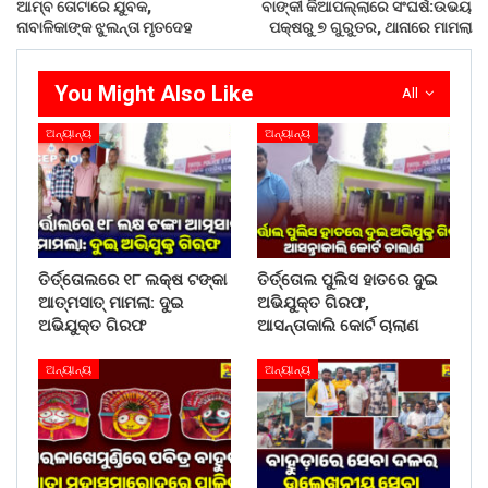
ଆମ୍ବ ତୋଟାରେ ଯୁବକ,
ବାଙ୍କୀ କିଆପଲ୍ଲାରେ ସଂଘର୍ଷ:ଉଭୟ
ନାବାଳିକାଙ୍କ ଝୁଲନ୍ତା ମୃତଦେହ
ପକ୍ଷରୁ ୭ ଗୁରୁତର, ଥାନାରେ ମାମଲା
You Might Also Like
All
ଅନ୍ୟାନ୍ୟ
ଅନ୍ୟାନ୍ୟ
ତିର୍ତ୍ତୋଲରେ ୧୮ ଲକ୍ଷ ଟଙ୍କା
ତିର୍ତ୍ତୋଲ ପୁଲିସ ହାତରେ ଦୁଇ
ଆତ୍ମସାତ୍ ମାମଲା: ଦୁଇ
ଅଭିଯୁକ୍ତ ଗିରଫ,
ଅଭିଯୁକ୍ତ ଗିରଫ
ଆସନ୍ତାକାଲି କୋର୍ଟ ଚାଲାଣ
ଅନ୍ୟାନ୍ୟ
ଅନ୍ୟାନ୍ୟ