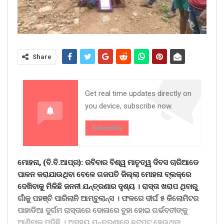
Share
Get real time updates directly on
you device, subscribe now.
Subscribe
ମୋହନା, (ବି.ବି.ଆପ୍ର): ରବିବାର ବିଶ୍ୱ ମାତୃତ୍ୱ ଦିବସ ଚାରିଆଡେ
ପାଳନ କରାଯାଉଥିବା ବେଳେ ଗଜପତି ଜିଲ୍ଲା ମୋହନା ବ୍ଲକ୍ରେ
ଦେଖିବାକୁ ମିଳିଛି ଜନନୀ ଯନ୍ତ୍ରଣାର ଦୃଶ୍ୟ । ରାସ୍ତା ଖରାପ ଥିବାରୁ
ଗାଁକୁ ପହଞ୍ଚି ପାରିଲାନି ଆମ୍ବୁଲାନ୍ସ । ଫଳରେ ଦୀର୍ଘ ୫ କିଲୋମିଟର
ପାହାଡିଆ ଦୁର୍ଗମ ରାସ୍ତାରେ ଦୋଳାରେ ବୁହା ହୋଇ ଗର୍ଭବତୀଙ୍କୁ
ଆଣିବାକୁ ପଡିଛି । ଅସହ୍ୟ ଯନ୍ତ୍ରଣାରେ ଛଟପଟ ହେଉଥିବା