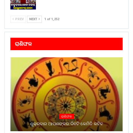
PREV
NEXT
1 of 1,252
ରାଶିଫଳ
ରାଶିଫଳ
ଶୁକ୍ରବାର ଆପଣଙ୍କର ଦିନଟି କେମିତି କଟିବ