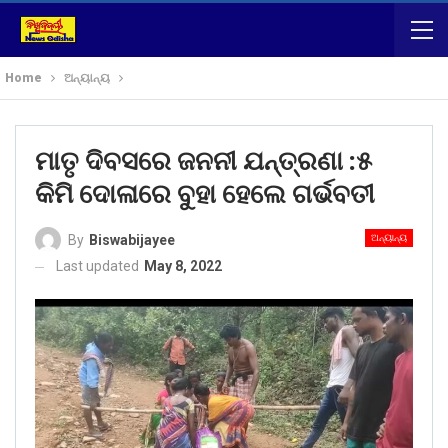
Home
ଅନ୍ୟାନ୍ୟ
ମାତୃ ଦିବସରେ ଜନନୀ ଯନ୍ତ୍ରଣା :୫
କିମି ଦୋଳାରେ ବୁହା ହେଲେ ଗର୍ଭବତୀ
ଅନ୍ୟାନ୍ୟ
By
Biswabijayee
Last updated
May 8, 2022