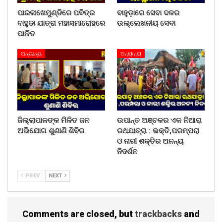
ପାରଳାଖେମୁଣ୍ଡିରେ ପବିତ୍ର
ବାହୁଡ଼ାରେ ସେବା ଦଳର
ବାହୁଡା ଯାତ୍ରା ମହାସମାରୋହରେ
ଉଲ୍ଲେଖନୀୟ ସେବା
ପାଳିତ
ଅନ୍ୟାନ୍ୟ
ଅନ୍ୟାନ୍ୟ
ଜିଲ୍ଲାପାଳଙ୍କ ମିଳିତ ଜନ
ଉପାନ୍ତ ଅଞ୍ଚଳର ଏକ ନିଆରା
ଅଭିଯୋଗ ଶୁଣାଣି ଶିବିର
ରଥଯାତ୍ରା : ଭକ୍ତି,ପରମ୍ପରା
ଓ ନାରୀ ଶକ୍ତିର ଅନନ୍ୟ
ନିଦର୍ଶନ
PREV
NEXT
Comments are closed, but
trackbacks
and