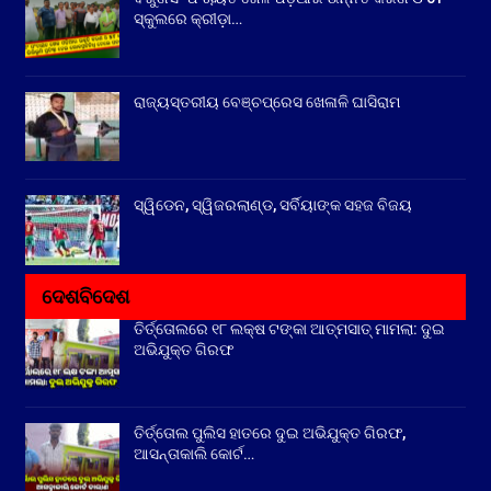
ସ୍କୁଲରେ କ୍ରୀଡ଼ା…
ରାଜ୍ୟସ୍ତରୀୟ ବେଞ୍ଚପ୍ରେସ ଖେଳାଳି ଘାସିରାମ
ସ୍ୱିଡେନ, ସ୍ୱିଜରଲାଣ୍ଡ, ସର୍ବିୟାଙ୍କ ସହଜ ବିଜୟ
ଦେଶବିଦେଶ
ତିର୍ତ୍ତୋଲରେ ୧୮ ଲକ୍ଷ ଟଙ୍କା ଆତ୍ମସାତ୍ ମାମଲା: ଦୁଇ
ଅଭିଯୁକ୍ତ ଗିରଫ
ତିର୍ତ୍ତୋଲ ପୁଲିସ ହାତରେ ଦୁଇ ଅଭିଯୁକ୍ତ ଗିରଫ,
ଆସନ୍ତାକାଲି କୋର୍ଟ…