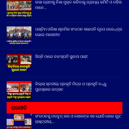
ଲସା ଗ୍ରାମକୁ ନିଶା ମୁକ୍ତ କରିବାକୁ ଗ୍ରାମ୍ୟ କମିଟି ଓ ମହିଳା
ମାନେ…
ପଶ୍ଚିମ ଓଡିଶା ଶ୍ରମିକ ସଂଗଠନ ସଭାପତି ରୂପେ ଗଜେନ୍ଦ୍ର
ଭୋଇ ମନୋନୀତ
ସିଡ୍‌ନି ଠାରେ ବାଚସ୍ପତି ସୁରମା ପାଢୀ
ଜିଲ୍ଲା ସ୍ତରୀୟ ପ୍ରକୃତି ମିତ୍ର ଓ ପ୍ରକୃତି ବନ୍ଧୁ
ପୁରସ୍କାର ଉତ୍ସବ
ରାଜନୀତି
ସଂଗଠନକୁ ମଜବୁତ୍ କର ଓ ଲୋକଙ୍କ ସହ ଯୋଡି ହୋଇ ରୁହ:
ରାଷ୍ଟ୍ରୀୟ…