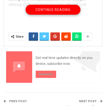
ମହିଳାଙ୍କୁ ବାଉଁଶ ବାଡି ସାହାଯ୍ୟରେ ଦୋଳା କରି ବୋହି ବୋହି
CONTINUE READING
ଆଣିଥିଲେ ଗ୍ରାମବାସୀ । ଏଭଳି ଅଭାବନୀୟ ଘଟଣା ଘଟିଛି ଅନ୍ତରବା
ପାଞ୍ଚାୟତର ଆମ୍ବଗାଁରେ । ଉକ୍ତ ଗ୍ରାମର ତେଜସ୍ୱିନୀ କୁମାରୀଙ୍କ
ପ୍ରସବ ଯନ୍ତ୍ରଣା ହେବା ପରେ ଗ୍ରାମବାସୀ ମୋହନାସ୍ଥିତ ୧୦୨
ଆମ୍ବୁଲାନ୍ସକୁ ଫୋନ୍ କରିଥିଲେ । କିନ୍ତୁ ପଥୁରିଆ ରାସ୍ତା ଯୋଗୁଁ ଗାଁକୁ
ଆମ୍ବୁଲାନ୍ସ ଯାଇନପାରି ପ୍ରାୟ ୫ କିମି ଦୂର ପଦାଗାଲମା ଠାରେ
Share
ଅଟକି ଯାଇଥିଲା । ଆମ୍ବୁଲାନ୍ସ ସେଠାରେ ଦୁଇ ଘଣ୍ଟା ଧରି ଅପେକ୍ଷା
କରିଥିଲା । ଏହାରି ମଧ୍ୟରେ ଗ୍ରାମବାସୀ ଦୋଳା କରି ଗର୍ଭବତୀଙ୍କୁ ୫
କିମି ବୋହି ଆଣିବା ପରେ ଆମ୍ବୁଲାନ୍ସ ଜରିଆରେ ମୋହନା
ଡାକ୍ତରଖାନାକୁ ନିଆଯାଇ ଥିଲା । ଶେଷ ଖବର ସୁଦ୍ଧା ମୋହନା
Get real time updates directly on you
ଡାକ୍ତରଖାନାରେ ତେଜସ୍ୱିନୀ ଚିକିତ୍ସାଧୀନ ରହିଛନ୍ତି ।
device, subscribe now.
Share on:
Subscribe
WhatsApp
PREV POST
NEXT POST