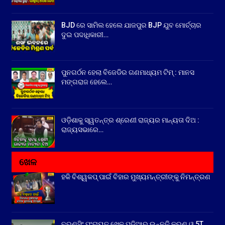
BJD ରେ ସାମିଲ ହେଲେ ଯାଜପୁର BJP ଯୁବ ମୋର୍ଚ୍ଚାର
ଦୁଇ ପଦାଧିକାରୀ…
ପୁନଗର୍ଠନ ହେଲା ବିଜେଡିର ଗଣମାଧ୍ୟମ ଟିମ୍ : ମାନସ
ମଙ୍ଗରାଜ ହେଲେ…
ଓଡ଼ିଶାକୁ ସ୍ୱତନ୍ତ୍ର ଶ୍ରେଣୀ ରାଜ୍ୟର ମାନ୍ୟତା ଦିଅ :
ରାଜ୍ୟସଭାରେ…
ଖେଳ
ହକି ବିଶ୍ୱକପ୍ ପାଇଁ ବିହାର ମୁଖ୍ୟମନ୍ତ୍ରୀଙ୍କୁ ନିମନ୍ତ୍ରଣ
ବରୁଣସିଂ ପଂଚାୟତ ଖେଳ ପଡ଼ିଆର ଉନ୍ନତି କରଣ ଓ 5T