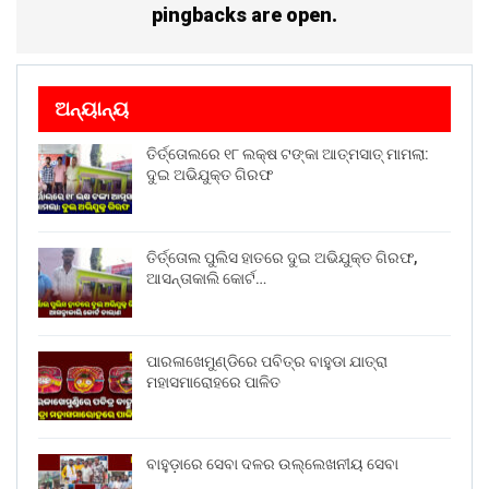
pingbacks are open.
ଅନ୍ୟାନ୍ୟ
ତିର୍ତ୍ତୋଲରେ ୧୮ ଲକ୍ଷ ଟଙ୍କା ଆତ୍ମସାତ୍ ମାମଲା:
ଦୁଇ ଅଭିଯୁକ୍ତ ଗିରଫ
ତିର୍ତ୍ତୋଲ ପୁଲିସ ହାତରେ ଦୁଇ ଅଭିଯୁକ୍ତ ଗିରଫ,
ଆସନ୍ତାକାଲି କୋର୍ଟ…
ପାରଳାଖେମୁଣ୍ଡିରେ ପବିତ୍ର ବାହୁଡା ଯାତ୍ରା
ମହାସମାରୋହରେ ପାଳିତ
ବାହୁଡ଼ାରେ ସେବା ଦଳର ଉଲ୍ଲେଖନୀୟ ସେବା