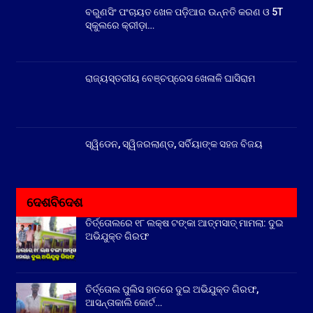
ବରୁଣସିଂ ପଂଚାୟତ ଖେଳ ପଡ଼ିଆର ଉନ୍ନତି କରଣ ଓ 5T
ସ୍କୁଲରେ କ୍ରୀଡ଼ା…
ରାଜ୍ୟସ୍ତରୀୟ ବେଞ୍ଚପ୍ରେସ ଖେଳାଳି ଘାସିରାମ
ସ୍ୱିଡେନ, ସ୍ୱିଜରଲାଣ୍ଡ, ସର୍ବିୟାଙ୍କ ସହଜ ବିଜୟ
ଦେଶବିଦେଶ
ତିର୍ତ୍ତୋଲରେ ୧୮ ଲକ୍ଷ ଟଙ୍କା ଆତ୍ମସାତ୍ ମାମଲା: ଦୁଇ
ଅଭିଯୁକ୍ତ ଗିରଫ
ତିର୍ତ୍ତୋଲ ପୁଲିସ ହାତରେ ଦୁଇ ଅଭିଯୁକ୍ତ ଗିରଫ,
ଆସନ୍ତାକାଲି କୋର୍ଟ…