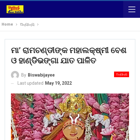
Home
ଅନ୍ୟାନ୍ୟ
ମା’ ରାମଚଣ୍ଡୀଙ୍କ ମହାଲକ୍ଷ୍ମୀ ବେଶ
ଓ ହାଣ୍ଡିଭଙ୍ଗା ଯାତ ପାଳିତ
ଅନ୍ୟାନ୍ୟ
By
Biswabijayee
Last updated
May 19, 2022