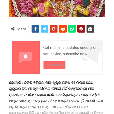
Share
Get real time updates directly on
you device, subscribe now.
Subscribe
କୋଣାର୍କ : ଚଳିତ ବୈଶାଖ ମାସ ଶୁକ୍ଳ ପକ୍ଷ ୧୨ ତାରିଖ ଶେଷ
ଗୁରୁବାର ଦିନ ମା’ଙ୍କ ପୀଠରେ ନିଆରା ପର୍ବ ହାଣ୍ଡିଭଙ୍ଗା ଯାତ
ଧୁମଧାମରେ ପାଲିତ ହୋଇଯାଇଛି । ଅର୍କକ୍ଷେତ୍ରର ରକ୍ଷାକର୍ତ୍ତୀ
ଅଷ୍ଟଚଣ୍ଡୀଙ୍କ ମଧ୍ୟରେ ମା’ ରାମଚଣ୍ଡୀ ହେଉଛନ୍ତି ଶ୍ରେÂ ତଥା
ଅଧିÂାତ୍ରୀ ଦେବୀ । ମା’ଙ୍କ ପୀଠରେ ବର୍ଷତମାମ ପାଳନ
କରାଯାଉଥିବା ବିଭିନ୍ନ ପର୍ବପର୍ବାଣୀଗୁଡ଼ିକ ମଧ୍ୟରେ ଶ୍ରେÂ ଓ ନିଆରା