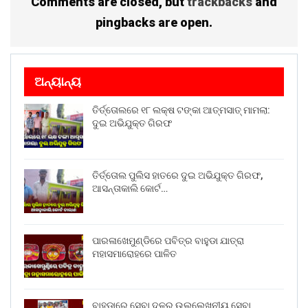
Comments are closed, but
trackbacks
and
ମସିହାରେ ମହାମାରୀ କରୋନା ପାଇଁ ମା’ଙ୍କ ପୀଠରେ ଜାକଜମକରେ
pingbacks are open.
ପାଳନ ହୋଇପାରି ନଥିଲା ହଣ୍ଡିଭଙ୍ଗା ଯାତ । କେବଳ ପରମ୍ପରା
ରକ୍ଷା କରାଯାଇଥିଲା ।
Share on:
ଅନ୍ୟାନ୍ୟ
WhatsApp
ତିର୍ତ୍ତୋଲରେ ୧୮ ଲକ୍ଷ ଟଙ୍କା ଆତ୍ମସାତ୍ ମାମଲା:
ଦୁଇ ଅଭିଯୁକ୍ତ ଗିରଫ
ତିର୍ତ୍ତୋଲ ପୁଲିସ ହାତରେ ଦୁଇ ଅଭିଯୁକ୍ତ ଗିରଫ,
ଆସନ୍ତାକାଲି କୋର୍ଟ…
ପାରଳାଖେମୁଣ୍ଡିରେ ପବିତ୍ର ବାହୁଡା ଯାତ୍ରା
ମହାସମାରୋହରେ ପାଳିତ
ବାହୁଡ଼ାରେ ସେବା ଦଳର ଉଲ୍ଲେଖନୀୟ ସେବା