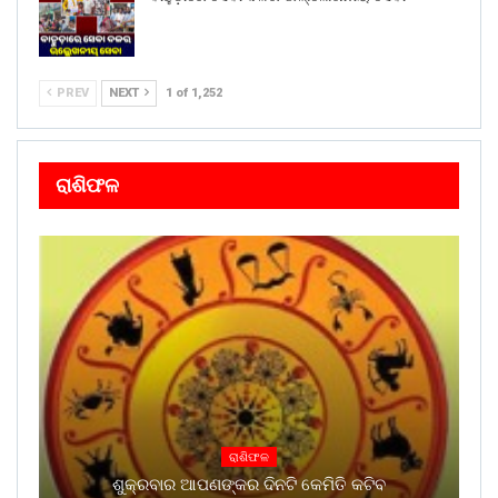
PREV
NEXT
1 of 1,252
ରାଶିଫଳ
ରାଶିଫଳ
ଶୁକ୍ରବାର ଆପଣଙ୍କର ଦିନଟି କେମିତି କଟିବ