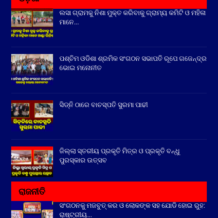
ଲସା ଗ୍ରାମକୁ ନିଶା ମୁକ୍ତ କରିବାକୁ ଗ୍ରାମ୍ୟ କମିଟି ଓ ମହିଳା
ମାନେ…
ପଶ୍ଚିମ ଓଡିଶା ଶ୍ରମିକ ସଂଗଠନ ସଭାପତି ରୂପେ ଗଜେନ୍ଦ୍ର
ଭୋଇ ମନୋନୀତ
ସିଡ୍‌ନି ଠାରେ ବାଚସ୍ପତି ସୁରମା ପାଢୀ
ଜିଲ୍ଲା ସ୍ତରୀୟ ପ୍ରକୃତି ମିତ୍ର ଓ ପ୍ରକୃତି ବନ୍ଧୁ
ପୁରସ୍କାର ଉତ୍ସବ
ରାଜନୀତି
ସଂଗଠନକୁ ମଜବୁତ୍ କର ଓ ଲୋକଙ୍କ ସହ ଯୋଡି ହୋଇ ରୁହ:
ରାଷ୍ଟ୍ରୀୟ…