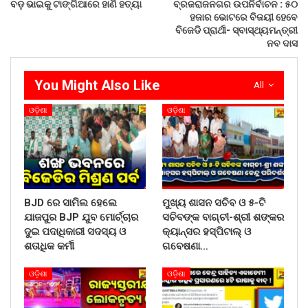
ବଡ଼ ଭାଇକୁ ଟାଙ୍ଗିଆରେ ହାଣି ହତ୍ୟା
ବ୍ରଜରାଜନଗର ଉପନିର୍ବାଚନ : ୫୦
ହଜାର ଭୋଟରେ ବିଜୟୀ ହେବେ
ବିଜେଡି ପ୍ରାର୍ଥୀ- ସ୍ବାସ୍ଥ୍ୟମନ୍ତ୍ରୀ
ନବ ଦାସ
You Might Also Like
All
ଓଡ଼ିଶା
ଓଡ଼ିଶା
BJD ରେ ସାମିଲ ହେଲେ
ମୁଖ୍ୟ ଶାସନ ସଚିବ ଓ ୫-ଟି
ଯାଜପୁର BJP ଯୁବ ମୋର୍ଚ୍ଚାର
ସଚିବଙ୍କ ବାଗ୍‌ଚୀ-ଶ୍ରୀ ଶଙ୍କର
ଦୁଇ ପଦାଧିକାରୀ ସଦସ୍ୟ ଓ
କ୍ୟାନ୍‌ସର ହସ୍‌ପିଟାଲ୍‌ ଓ
ଶତାଧିକ କର୍ମୀ
ଗବେଷଣା…
ଓଡ଼ିଶା
ଓଡ଼ିଶା