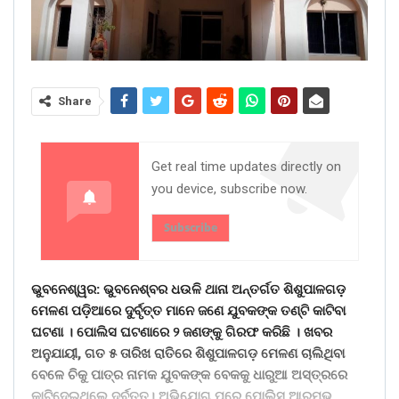
Share
Get real time updates directly on
you device, subscribe now.
Subscribe
ଭୁବନେଶ୍ୱର: ଭୁବନେଶ୍ବର ଧଉଳି ଥାନା ଅନ୍ତର୍ଗତ ଶିଶୁପାଳଗଡ଼
ମେଳଣ ପଡ଼ିଆରେ ଦୁର୍ବୃତ୍ତ ମାନେ ଜଣେ ଯୁବକଙ୍କ ତଣ୍ଟି କାଟିବା
ଘଟଣା । ପୋଲିସ ଘଟଣାରେ ୨ ଜଣଙ୍କୁ ଗିରଫ କରିଛି । ଖବର
ଅନୁଯାୟୀ, ଗତ ୫ ତାରିଖ ରାତିରେ ଶିଶୁପାଳଗଡ଼ ମେଳଣ ଚାଲିଥିବା
ବେଳେ ଚିକୁ ପାତ୍ର ନାମକ ଯୁବକଙ୍କ ବେକକୁ ଧାରୁଆ ଅସ୍ତ୍ରରେ
କାଟିଦେଇଥିଲେ ଦୁର୍ବୃତ୍ତ। ଅଭିଯୋଗ ପରେ ପୋଲିସ ଆରମ୍ଭ