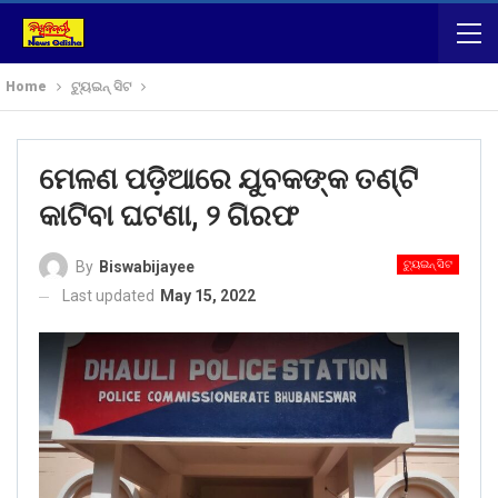
Home
ଟ୍ୟୁଇନ୍ ସିଟ
ମେଳଣ ପଡ଼ିଆରେ ଯୁବକଙ୍କ ତଣ୍ଟି
କାଟିବା ଘଟଣା, ୨ ଗିରଫ
ଟ୍ୟୁଇନ୍ ସିଟ
By
Biswabijayee
Last updated
May 15, 2022