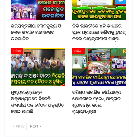
ରାଜ୍ୟସ୍ତରୀୟ ଲୋକନୃତ୍ୟ ଓ
ଡିଡି ଭାରତୀରେ ୪ଟି ଭାଷାରେ
ଲୋକ ସଂଗୀତ ମହୋତ୍ସବ
ପୁନଃ ପ୍ରସାରଣ କରିବାକୁ ଟୁଇଟ୍
ଉଦଘାଟିତ
କଲେ ଗାୟତ୍ରୀବାଳା ପଣ୍ଡା
ଓଡ଼ିଶା
ଓଡ଼ିଶା
ମୁଖ୍ୟମନ୍ତ୍ରୀଙ୍କ
ବରିଷ୍ଠ ନାଗରିକ ତୀର୍ଥଯାତ୍ରା
ଅକ୍ଷଧ୍ୟତାରେ ବିଜେଡି
ଯୋଜନାରେ ଟ୍ରେନ୍ ଯାତ୍ରାର
ସଂସଦୀୟ ଦଳ ବୈଠକ ଅନୁଷ୍ଠିତ
ଶୁଭାରମ୍ଭ କଲେ
ହୋଇ ଯାଇଛି
ମୁଖ୍ୟମନ୍ତ୍ରୀ
PREV
NEXT