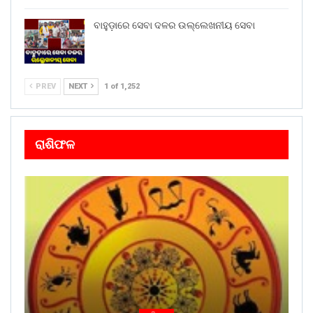
ବାହୁଡ଼ାରେ ସେବା ଦଳର ଉଲ୍ଲେଖନୀୟ ସେବା
PREV
NEXT
1 of 1,252
ରାଶିଫଳ