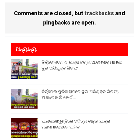
Comments are closed, but
trackbacks
and
pingbacks are open.
ଅନ୍ୟାନ୍ୟ
ତିର୍ତ୍ତୋଲରେ ୧୮ ଲକ୍ଷ ଟଙ୍କା ଆତ୍ମସାତ୍ ମାମଲା:
ଦୁଇ ଅଭିଯୁକ୍ତ ଗିରଫ
ତିର୍ତ୍ତୋଲ ପୁଲିସ ହାତରେ ଦୁଇ ଅଭିଯୁକ୍ତ ଗିରଫ,
ଆସନ୍ତାକାଲି କୋର୍ଟ…
ପାରଳାଖେମୁଣ୍ଡିରେ ପବିତ୍ର ବାହୁଡା ଯାତ୍ରା
ମହାସମାରୋହରେ ପାଳିତ