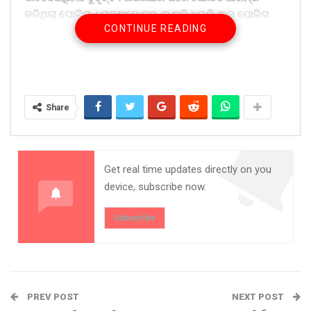
କରିଥିଲା ପୋଲିସ । ଘଟଣାରେ ତଦନ୍ତ କରି ଧଉଳି ଥାନା ପୋଲିସ
CONTINUE READING
ଅଭିଯୁକ୍ତ ଦିଲ୍ଲୀପ ଭୋଇ ଓ ତାର ସହଯୋଗୀକୁ ଗିରଫ କରିଛି।
ସେମାନଙ୍କୁ ପଚରାଉଚରା ଜାରି ରଖିଛି ପୋଲିସ ।
Share on:
WhatsApp
Share
Get real time updates directly on you
device, subscribe now.
Subscribe
PREV POST
NEXT POST