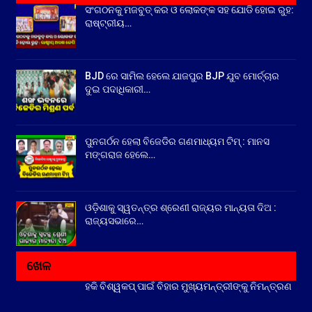
ସଂଗଠନକୁ ମଜବୁତ୍ କର ଓ ଲୋକଙ୍କ ସହ ଯୋଡି ହୋଇ ରୁହ:
ରାଷ୍ଟ୍ରୀୟ…
BJD ରେ ସାମିଲ ହେଲେ ଯାଜପୁର BJP ଯୁବ ମୋର୍ଚ୍ଚାର
ଦୁଇ ପଦାଧିକାରୀ…
ପୁନଗର୍ଠନ ହେଲା ବିଜେଡିର ଗଣମାଧ୍ୟମ ଟିମ୍ : ମାନସ
ମଙ୍ଗରାଜ ହେଲେ…
ଓଡ଼ିଶାକୁ ସ୍ୱତନ୍ତ୍ର ଶ୍ରେଣୀ ରାଜ୍ୟର ମାନ୍ୟତା ଦିଅ :
ରାଜ୍ୟସଭାରେ…
ଖେଳ
ହକି ବିଶ୍ୱକପ୍ ପାଇଁ ବିହାର ମୁଖ୍ୟମନ୍ତ୍ରୀଙ୍କୁ ନିମନ୍ତ୍ରଣ