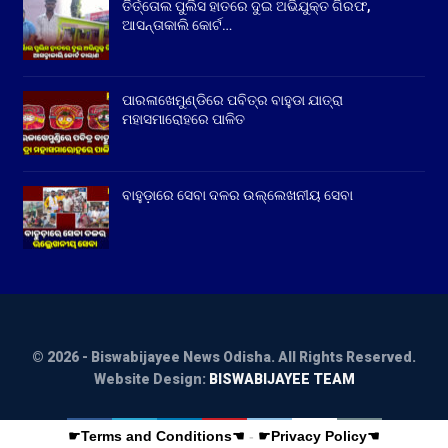
ତିର୍ତ୍ତୋଲ ପୁଲିସ ହାତରେ ଦୁଇ ଅଭିଯୁକ୍ତ ଗିରଫ,
ଆସନ୍ତାକାଲି କୋର୍ଟ…
ପାରଳାଖେମୁଣ୍ଡିରେ ପବିତ୍ର ବାହୁଡା ଯାତ୍ରା
ମହାସମାରୋହରେ ପାଳିତ
ବାହୁଡ଼ାରେ ସେବା ଦଳର ଉଲ୍ଲେଖନୀୟ ସେବା
© 2026 - Biswabijayee News Odisha. All Rights Reserved.
Website Design:
BISWABIJAYEE TEAM
☛Terms and Conditions☚
-
☛Privacy Policy☚