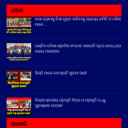
ଓଡ଼ିଶା
ଲସା ଗ୍ରାମକୁ ନିଶା ମୁକ୍ତ କରିବାକୁ ଗ୍ରାମ୍ୟ କମିଟି ଓ ମହିଳା
ମାନେ…
ପଶ୍ଚିମ ଓଡିଶା ଶ୍ରମିକ ସଂଗଠନ ସଭାପତି ରୂପେ ଗଜେନ୍ଦ୍ର
ଭୋଇ ମନୋନୀତ
ସିଡ୍‌ନି ଠାରେ ବାଚସ୍ପତି ସୁରମା ପାଢୀ
ଜିଲ୍ଲା ସ୍ତରୀୟ ପ୍ରକୃତି ମିତ୍ର ଓ ପ୍ରକୃତି ବନ୍ଧୁ
ପୁରସ୍କାର ଉତ୍ସବ
ରାଜନୀତି