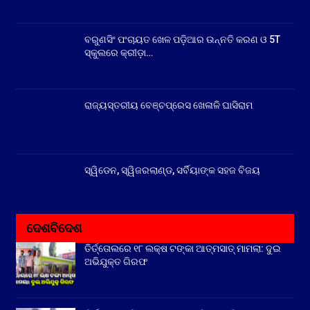
ବରୁଣସିଂ ପଂଚାୟତ ଖେଳ ପଡ଼ିଆର ଉନ୍ନତି କରଣ ଓ 5T
ସ୍କୁଲରେ କ୍ରୀଡ଼ା…
ରାଜ୍ୟସ୍ତରୀୟ ବେଞ୍ଚପ୍ରେସ ଖେଳାଳି ଘାସିରାମ
ସ୍ୱିଡେନ, ସ୍ୱିଜରଲାଣ୍ଡ, ସର୍ବିୟାଙ୍କ ସହଜ ବିଜୟ
ଦେଶବିଦେଶ
ତିର୍ତ୍ତୋଲରେ ୧୮ ଲକ୍ଷ ଟଙ୍କା ଆତ୍ମସାତ୍ ମାମଲା: ଦୁଇ
ଅଭିଯୁକ୍ତ ଗିରଫ