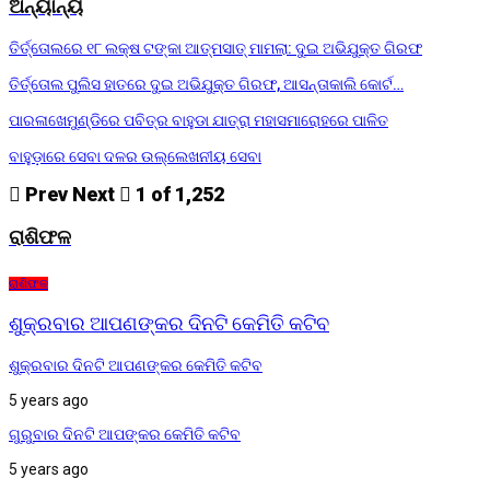
ଅନ୍ୟାନ୍ୟ
ତିର୍ତ୍ତୋଲରେ ୧୮ ଲକ୍ଷ ଟଙ୍କା ଆତ୍ମସାତ୍ ମାମଲା: ଦୁଇ ଅଭିଯୁକ୍ତ ଗିରଫ
ତିର୍ତ୍ତୋଲ ପୁଲିସ ହାତରେ ଦୁଇ ଅଭିଯୁକ୍ତ ଗିରଫ, ଆସନ୍ତାକାଲି କୋର୍ଟ…
ପାରଳାଖେମୁଣ୍ଡିରେ ପବିତ୍ର ବାହୁଡା ଯାତ୍ରା ମହାସମାରୋହରେ ପାଳିତ
ବାହୁଡ଼ାରେ ସେବା ଦଳର ଉଲ୍ଲେଖନୀୟ ସେବା
Prev
Next
1 of 1,252
ରାଶିଫଳ
ରାଶିଫଳ
ଶୁକ୍ରବାର ଆପଣଙ୍କର ଦିନଟି କେମିତି କଟିବ
ଶୁକ୍ରବାର ଦିନଟି ଆପଣଙ୍କର କେମିତି କଟିବ
5 years ago
ଗୁରୁବାର ଦିନଟି ଆପଙ୍କର କେମିତି କଟିବ
5 years ago