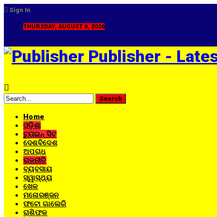
Sign In
THURSDAY, AUGUST 6, 2026
Publisher - Late
Home
ଓଡ଼ିଶା
ଟ୍ୟୁଇନ୍ ସିଟ
ଦେଶବିଦେଶ
ଅପରାଧ
ରାଜନୀତି
ବ୍ୟବସାୟ
ସ୍ୱାସ୍ଥ୍ୟ
ଖେଳ
ମନୋରଞ୍ଜନ
ଫଟୋ ଗାଲେରି
ରାଶିଫଳ