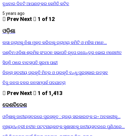
ବୁଧବାର ଦିନଟି ଆପଣଙ୍କର କେମିତି କଟିବ
5 years ago
Prev
Next
1 of 12
ଓଡ଼ିଶା
ଲସା ଗ୍ରାମକୁ ନିଶା ମୁକ୍ତ କରିବାକୁ ଗ୍ରାମ୍ୟ କମିଟି ଓ ମହିଳା ମାନେ…
ପଶ୍ଚିମ ଓଡିଶା ଶ୍ରମିକ ସଂଗଠନ ସଭାପତି ରୂପେ ଗଜେନ୍ଦ୍ର ଭୋଇ ମନୋନୀତ
ସିଡ୍‌ନି ଠାରେ ବାଚସ୍ପତି ସୁରମା ପାଢୀ
ଜିଲ୍ଲା ସ୍ତରୀୟ ପ୍ରକୃତି ମିତ୍ର ଓ ପ୍ରକୃତି ବନ୍ଧୁ ପୁରସ୍କାର ଉତ୍ସବ
ବିଜୁ ଜନତା ଦଳର ଜନସମ୍ପର୍କ ପଦଯାତ୍ରା
Prev
Next
1 of 1,413
ଦେଶବିଦେଶ
ଓଡ଼ିଶାକୁ ଜାତୀୟସ୍ତରରେ ପୁରସ୍କୃତ : ରାଜ୍ୟ ସରକାରଙ୍କ ଇ- ଅବକାରୀକୁ…
ମୁଖ୍ୟମନ୍ତ୍ରୀ ନବୀନ ପଟ୍ଟନାୟକଙ୍କ ସୁଶାସନକୁ ଜାତୀୟସ୍ତରରେ ପୁଣିଥରେ…