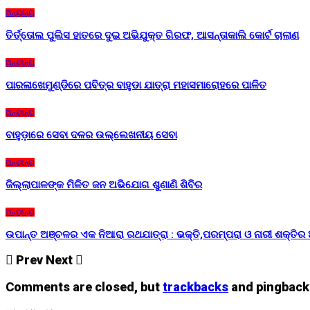
ଅନ୍ୟାନ୍ୟ
ତିର୍ତ୍ତୋଲ ପୁଲିସ ହାତରେ ଦୁଇ ଅଭିଯୁକ୍ତ ଗିରଫ, ଆସନ୍ତାକାଲି କୋର୍ଟ ଚାଲାଣ
ଅନ୍ୟାନ୍ୟ
ପାରଳାଖେମୁଣ୍ଡିରେ ପବିତ୍ର ବାହୁଡା ଯାତ୍ରା ମହାସମାରୋହରେ ପାଳିତ
ଅନ୍ୟାନ୍ୟ
ବାହୁଡ଼ାରେ ସେବା ଦଳର ଉଲ୍ଲେଖନୀୟ ସେବା
ଅନ୍ୟାନ୍ୟ
ଜିଲ୍ଲାପାଳଙ୍କ ମିଳିତ ଜନ ଅଭିଯୋଗ ଶୁଣାଣି ଶିବିର
ଅନ୍ୟାନ୍ୟ
ଉପାନ୍ତ ଅଞ୍ଚଳର ଏକ ନିଆରା ରଥଯାତ୍ରା : ଭକ୍ତି,ପରମ୍ପରା ଓ ନାରୀ ଶକ୍ତିର 
Prev
Next
Comments are closed, but
trackbacks
and pingback