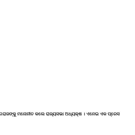
ଙ୍ଗରାଜଙ୍କୁ ମନୋନୀତ କଲେ ରାଜ୍ୟସଭା ଅଧ୍ୟକ୍ଷ । ଏନେଇ ଏକ ପ୍ରେସ