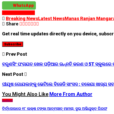
WhatsApp
Continue Reading
Breaking News
Latest News
Manas Ranjan Mangar
Share
Get real time updates directly on you device, subscr
Subscribe
Prev Post
ବରୁଣସିଂ ପଂଚାୟତ ଖେଳ ପଡ଼ିଆର ଉନ୍ନତି କରଣ ଓ 5T ସ୍କୁଲରେ କ୍
Next Post
ପୀୟୂଷ ଗୋୟଲଙ୍କୁ ଭେଟିଲେ ବିଜେଡି ସାଂସଦ : ବକେୟା ଖାଦ୍ୟ ସବ୍ସି
You Might Also Like
More From Author
ଅନ୍ୟାନ୍ୟ
ତିର୍ତ୍ତୋଲରେ ୧୮ ଲକ୍ଷ ଟଙ୍କା ଆତ୍ମସାତ୍ ମାମଲା: ଦୁଇ ଅଭିଯୁକ୍ତ ଗିରଫ