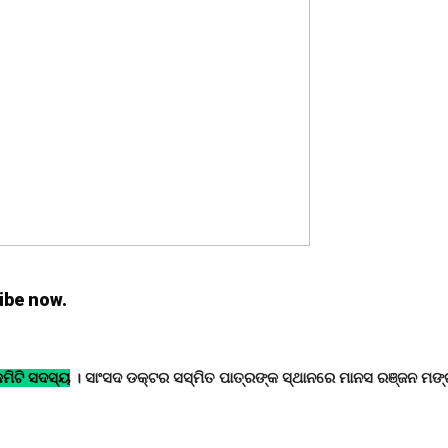
ibe now.
କମିଟି ସଦସ୍ୟ
। ସାଂସଦ ଡକ୍ଟର ସସ୍ମିତ ପାତ୍ରଙ୍କ ସ୍ଥାନରେ ମାନସ ରଞ୍ଜନ ମ