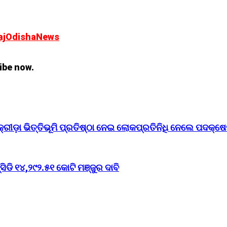
aj
OdishaNews
ibe now.
ରୀଡ଼ା ଭିତ୍ତିଭୂମି ପ୍ରତିଷ୍ଠା ନେଇ ଲୋକପ୍ରତିନିଧି ନେଲେ ପଦକ୍ଷ
ଡି ୧୪,୨୯୨.୫୧ କୋଟି ମଞ୍ଜୁର ଦାବି