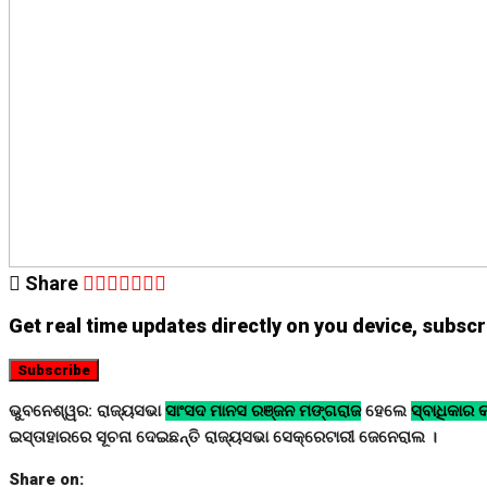
Share
Get real time updates directly on you device, subscr
Subscribe
ଭୁବନେଶ୍ୱର: ରାଜ୍ୟସଭା
ସାଂସଦ ମାନସ ରଞ୍ଜନ ମଙ୍ଗରାଜ
ହେଲେ
ସ୍ବାଧିକାର 
ଇସ୍ତାହାରରେ ସୂଚନା ଦେଇଛନ୍ତି ରାଜ୍ୟସଭା ସେକ୍ରେଟାରୀ ଜେନେରାଲ ।
Share on: