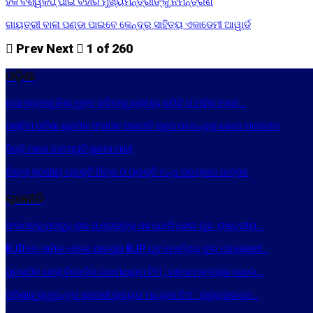
ହକି ବିଶ୍ୱକପ୍ ପାଇଁ ବିହାର ମୁଖ୍ୟମନ୍ତ୍ରୀଙ୍କୁ ନିମନ୍ତ୍ରଣ
ଗାୟତ୍ରୀ ବାଳା ପଣ୍ଡା ପାଇବେ କେନ୍ଦ୍ର ସାହିତ୍ୟ ଏକାଡେମୀ ଆୱାର୍ଡ
Prev
Next
1 of 260
ଓଡ଼ିଶା
ଲସା ଗ୍ରାମକୁ ନିଶା ମୁକ୍ତ କରିବାକୁ ଗ୍ରାମ୍ୟ କମିଟି ଓ ମହିଳା ମାନେ…
ପଶ୍ଚିମ ଓଡିଶା ଶ୍ରମିକ ସଂଗଠନ ସଭାପତି ରୂପେ ଗଜେନ୍ଦ୍ର ଭୋଇ ମନୋନୀତ
ସିଡ୍‌ନି ଠାରେ ବାଚସ୍ପତି ସୁରମା ପାଢୀ
ଜିଲ୍ଲା ସ୍ତରୀୟ ପ୍ରକୃତି ମିତ୍ର ଓ ପ୍ରକୃତି ବନ୍ଧୁ ପୁରସ୍କାର ଉତ୍ସବ
ରାଜନୀତି
ସଂଗଠନକୁ ମଜବୁତ୍ କର ଓ ଲୋକଙ୍କ ସହ ଯୋଡି ହୋଇ ରୁହ: ରାଷ୍ଟ୍ରୀୟ…
BJD ରେ ସାମିଲ ହେଲେ ଯାଜପୁର BJP ଯୁବ ମୋର୍ଚ୍ଚାର ଦୁଇ ପଦାଧିକାରୀ…
ପୁନଗର୍ଠନ ହେଲା ବିଜେଡିର ଗଣମାଧ୍ୟମ ଟିମ୍ : ମାନସ ମଙ୍ଗରାଜ ହେଲେ…
ଓଡ଼ିଶାକୁ ସ୍ୱତନ୍ତ୍ର ଶ୍ରେଣୀ ରାଜ୍ୟର ମାନ୍ୟତା ଦିଅ : ରାଜ୍ୟସଭାରେ…