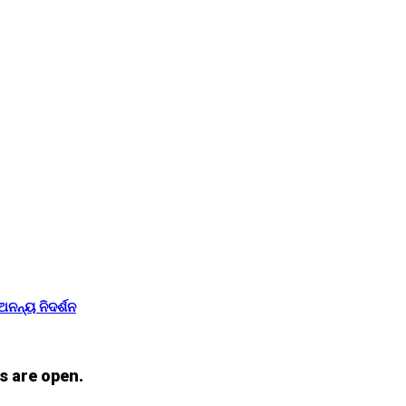
ଅନନ୍ୟ ନିଦର୍ଶନ
s are open.