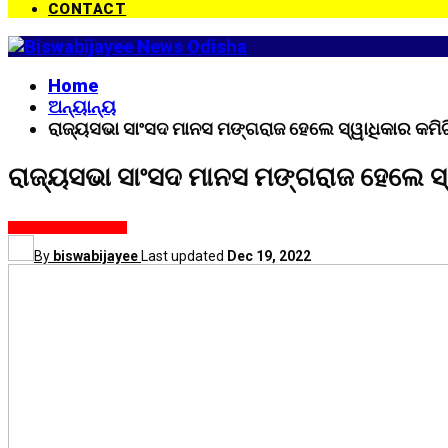
CONTACT
Home
ଅନ୍ୟାନ୍ୟ
ରାଜ୍ୟସଭା ସାଂସଦ ମାନସ ମଙ୍ଗରାଜ ହେଲେ ସ୍ୱାଧିକାର କମିଟ
ରାଜ୍ୟସଭା ସାଂସଦ ମାନସ ମଙ୍ଗରାଜ ହେଲେ ସ୍
ଅନ୍ୟାନ୍ୟ
ଓଡ଼ିଶା
ଟ୍ୟୁଇନ୍ ସିଟ
By
biswabijayee
Last updated
Dec 19, 2022