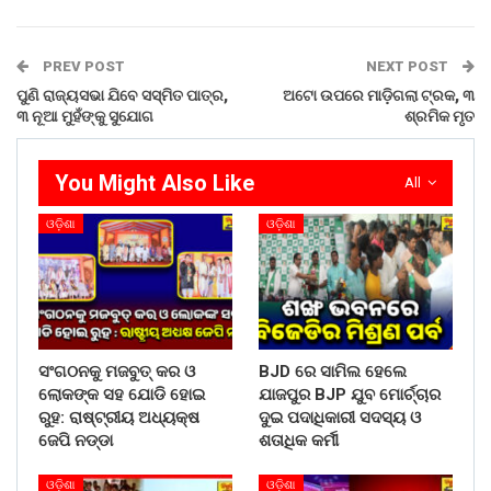
PREV POST
NEXT POST
ପୁଣି ରାଜ୍ୟସଭା ଯିବେ ସସ୍ମିତ ପାତ୍ର,
ଅଟୋ ଉପରେ ମାଡ଼ିଗଲା ଟ୍ରକ, ୩
୩ ନୂଆ ମୁହଁଙ୍କୁ ସୁଯୋଗ
ଶ୍ରମିକ ମୃତ
You Might Also Like
All
ଓଡ଼ିଶା
ଓଡ଼ିଶା
ସଂଗଠନକୁ ମଜବୁତ୍ କର ଓ
BJD ରେ ସାମିଲ ହେଲେ
ଲୋକଙ୍କ ସହ ଯୋଡି ହୋଇ
ଯାଜପୁର BJP ଯୁବ ମୋର୍ଚ୍ଚାର
ରୁହ: ରାଷ୍ଟ୍ରୀୟ ଅଧ୍ୟକ୍ଷ
ଦୁଇ ପଦାଧିକାରୀ ସଦସ୍ୟ ଓ
ଜେପି ନଡ୍ଡା
ଶତାଧିକ କର୍ମୀ
ଓଡ଼ିଶା
ଓଡ଼ିଶା