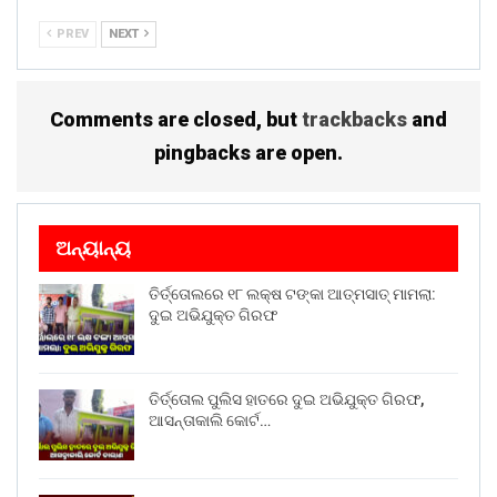
PREV
NEXT
Comments are closed, but
trackbacks
and
pingbacks are open.
ଅନ୍ୟାନ୍ୟ
ତିର୍ତ୍ତୋଲରେ ୧୮ ଲକ୍ଷ ଟଙ୍କା ଆତ୍ମସାତ୍ ମାମଲା:
ଦୁଇ ଅଭିଯୁକ୍ତ ଗିରଫ
ତିର୍ତ୍ତୋଲ ପୁଲିସ ହାତରେ ଦୁଇ ଅଭିଯୁକ୍ତ ଗିରଫ,
ଆସନ୍ତାକାଲି କୋର୍ଟ…