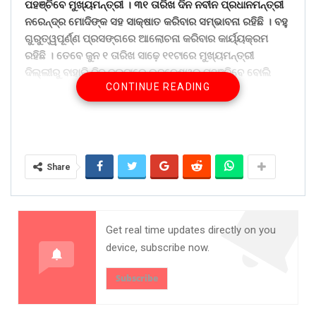
ପହଞ୍ଚିବେ ମୁଖ୍ୟମନ୍ତ୍ରୀ । ୩୧ ତାରିଖ ଦିନ ନବୀନ ପ୍ରଧାନମନ୍ତ୍ରୀ
ନରେନ୍ଦ୍ର ମୋଦିଙ୍କ ସହ ସାକ୍ଷାତ କରିବାର ସମ୍ଭାବନା ରହିଛି । ବହୁ
ଗୁରୁତ୍ୱପୂର୍ଣ୍ଣ ପ୍ରସଙ୍ଗରେ ଆଲୋଚନା କରିବାର କାର୍ୟ୍ୟକ୍ରମ
ରହିଛି । ତେବେ ଜୁନ ୧ ତାରିଖ ସାଢ଼େ ୧୧ଟାରେ ମୁଖ୍ୟମନ୍ତ୍ରୀ
ଦିଲ୍ଲୀରୁ ବାହାରି ଦିନ ଦୁଇଟାରେ ଭୁବନେଶ୍ୱର ପହଞ୍ଚିବେ ବୋଲି
CONTINUE READING
ସୂଚନା ମିଳିଛି।
Share on:
WhatsApp
Share
Get real time updates directly on you
device, subscribe now.
Subscribe