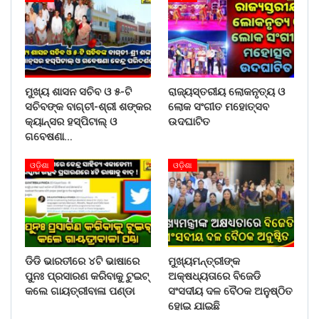
ମୁଖ୍ୟ ଶାସନ ସଚିବ ଓ ୫-ଟି
ରାଜ୍ୟସ୍ତରୀୟ ଲୋକନୃତ୍ୟ ଓ
ସଚିବଙ୍କ ବାଗ୍‌ଚୀ-ଶ୍ରୀ ଶଙ୍କର
ଲୋକ ସଂଗୀତ ମହୋତ୍ସବ
କ୍ୟାନ୍‌ସର ହସ୍‌ପିଟାଲ୍‌ ଓ
ଉଦଘାଟିତ
ଗବେଷଣା…
ଓଡ଼ିଶା
ଓଡ଼ିଶା
ଡିଡି ଭାରତୀରେ ୪ଟି ଭାଷାରେ
ମୁଖ୍ୟମନ୍ତ୍ରୀଙ୍କ
ପୁନଃ ପ୍ରସାରଣ କରିବାକୁ ଟୁଇଟ୍
ଅକ୍ଷଧ୍ୟତାରେ ବିଜେଡି
କଲେ ଗାୟତ୍ରୀବାଳା ପଣ୍ଡା
ସଂସଦୀୟ ଦଳ ବୈଠକ ଅନୁଷ୍ଠିତ
ହୋଇ ଯାଇଛି