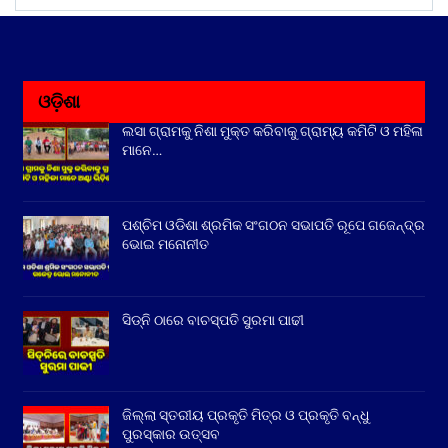
ଓଡ଼ିଶା
ଲସା ଗ୍ରାମକୁ ନିଶା ମୁକ୍ତ କରିବାକୁ ଗ୍ରାମ୍ୟ କମିଟି ଓ ମହିଳା
ମାନେ…
ପଶ୍ଚିମ ଓଡିଶା ଶ୍ରମିକ ସଂଗଠନ ସଭାପତି ରୂପେ ଗଜେନ୍ଦ୍ର
ଭୋଇ ମନୋନୀତ
ସିଡ୍‌ନି ଠାରେ ବାଚସ୍ପତି ସୁରମା ପାଢୀ
ଜିଲ୍ଲା ସ୍ତରୀୟ ପ୍ରକୃତି ମିତ୍ର ଓ ପ୍ରକୃତି ବନ୍ଧୁ
ପୁରସ୍କାର ଉତ୍ସବ