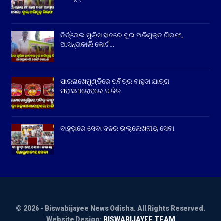
ତିର୍ତ୍ତୋଲ ପୁଲିସ ହାତରେ ଦୁଇ ଅଭିଯୁକ୍ତ ଗିରଫ,
ଆସନ୍ତାକାଲି କୋର୍ଟ…
ପାରଳାଖେମୁଣ୍ଡିରେ ପବିତ୍ର ବାହୁଡା ଯାତ୍ରା
ମହାସମାରୋହରେ ପାଳିତ
ବାହୁଡ଼ାରେ ସେବା ଦଳର ଉଲ୍ଲେଖନୀୟ ସେବା
© 2026 - Biswabijayee News Odisha. All Rights Reserved.
Website Design:
BISWABIJAYEE TEAM