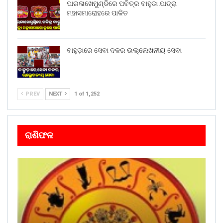
ପାରଳାଖେମୁଣ୍ଡିରେ ପବିତ୍ର ବାହୁଡା ଯାତ୍ରା
ମହାସମାରୋହରେ ପାଳିତ
ବାହୁଡ଼ାରେ ସେବା ଦଳର ଉଲ୍ଲେଖନୀୟ ସେବା
PREV
NEXT
1 of 1,252
ରାଶିଫଳ