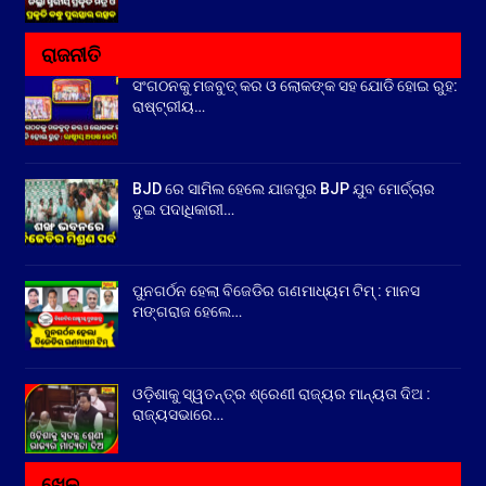
ରାଜନୀତି
ସଂଗଠନକୁ ମଜବୁତ୍ କର ଓ ଲୋକଙ୍କ ସହ ଯୋଡି ହୋଇ ରୁହ:
ରାଷ୍ଟ୍ରୀୟ…
BJD ରେ ସାମିଲ ହେଲେ ଯାଜପୁର BJP ଯୁବ ମୋର୍ଚ୍ଚାର
ଦୁଇ ପଦାଧିକାରୀ…
ପୁନଗର୍ଠନ ହେଲା ବିଜେଡିର ଗଣମାଧ୍ୟମ ଟିମ୍ : ମାନସ
ମଙ୍ଗରାଜ ହେଲେ…
ଓଡ଼ିଶାକୁ ସ୍ୱତନ୍ତ୍ର ଶ୍ରେଣୀ ରାଜ୍ୟର ମାନ୍ୟତା ଦିଅ :
ରାଜ୍ୟସଭାରେ…
ଖେଳ