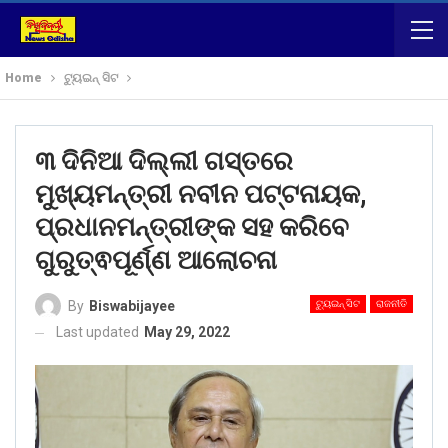
Home
ଟ୍ୟୁଇନ୍ ସିଟ
୩ ଦିନିଆ ଦିଲ୍ଲୀ ଗସ୍ତରେ
ମୁଖ୍ୟମନ୍ତ୍ରୀ ନବୀନ ପଟ୍ଟନାୟକ,
ପ୍ରଧାନମନ୍ତ୍ରୀଙ୍କ ସହ କରିବେ
ଗୁରୁତ୍ଵପୂର୍ଣ୍ଣ ଆଲୋଚନା
ଟ୍ୟୁଇନ୍ ସିଟ
ରାଜନୀତି
By
Biswabijayee
Last updated
May 29, 2022