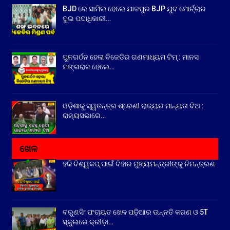
BJD ରେ ସାମିଲ ହେଲେ ଯାଜପୁର BJP ଯୁବ ମୋର୍ଚ୍ଚାର
ଦୁଇ ପଦାଧିକାରୀ…
ପୁନଗର୍ଠନ ହେଲା ବିଜେଡିର ଗଣମାଧ୍ୟମ ଟିମ୍ : ମାନସ
ମଙ୍ଗରାଜ ହେଲେ…
ଓଡ଼ିଶାକୁ ସ୍ୱତନ୍ତ୍ର ଶ୍ରେଣୀ ରାଜ୍ୟର ମାନ୍ୟତା ଦିଅ :
ରାଜ୍ୟସଭାରେ…
ଖେଳ
ହକି ବିଶ୍ୱକପ୍ ପାଇଁ ବିହାର ମୁଖ୍ୟମନ୍ତ୍ରୀଙ୍କୁ ନିମନ୍ତ୍ରଣ
ବରୁଣସିଂ ପଂଚାୟତ ଖେଳ ପଡ଼ିଆର ଉନ୍ନତି କରଣ ଓ 5T
ସ୍କୁଲରେ କ୍ରୀଡ଼ା…