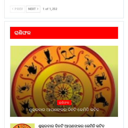
PREV
NEXT
1 of 1,252
ରାଶିଫଳ
ରାଶିଫଳ
ଶୁକ୍ରବାର ଆପଣଙ୍କର ଦିନଟି କେମିତି କଟିବ
ଶୁକ୍ରବାର ଦିନଟି ଆପଣଙ୍କର କେମିତି କଟିବ