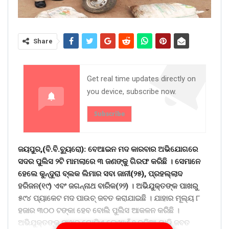
Share
Get real time updates directly on
you device, subscribe now.
Subscribe
ଜୟପୁର,(ବି.ବି.ବୁ୍ୟରୋ): ବେଆଇନ ମଦ କାରବାର ଅଭିଯୋଗରେ
ସଦର ପୁଲିସ ୨ଟି ମାମଲାରେ ୩ ଜଣଙ୍କୁ ଗିରଫ କରିଛି । ସେମାନେ
ହେଲେ କୁନ୍ଦୁରା ବ୍ଲକ ଲିମାର ସବା ଜାନୀ(୨୫), ପ୍ରହଲ୍ଲାଦ
ହରିଜନ(୧୯) ଏବଂ ଜଗନ୍ନାଥ ବାରିକ(୨୨) । ଅଭିଯୁକ୍ତଙ୍କ ପାଖରୁ
୫୯୪ ପ୍ୟାକେଟ ମଦ ପାଉଚ୍ ଜବତ କରାଯାଇଛି । ଯାହାର ମୂଲ୍ୟ ୮
ହଜାର ୩୦୦ ଟଙ୍କା ହେବ ବୋଲି ପୁଲିସ ଆକଳନ କରିଛି ।
ଅଭିଯୁକ୍ତଙ୍କ ପାଖରୁ ଗୋଟିଏ ଲେଖାଏଁ ୨ ଚକିଆ ଗାଡ଼ି ଜବତ