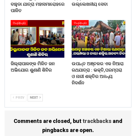
ବାହୁଡା ଯାତ୍ରା ମହାସମାରୋହରେ
ଉଲ୍ଲେଖନୀୟ ସେବା
ପାଳିତ
ଅନ୍ୟାନ୍ୟ
ଅନ୍ୟାନ୍ୟ
ଜିଲ୍ଲାପାଳଙ୍କ ମିଳିତ ଜନ
ଉପାନ୍ତ ଅଞ୍ଚଳର ଏକ ନିଆରା
ଅଭିଯୋଗ ଶୁଣାଣି ଶିବିର
ରଥଯାତ୍ରା : ଭକ୍ତି,ପରମ୍ପରା
ଓ ନାରୀ ଶକ୍ତିର ଅନନ୍ୟ
ନିଦର୍ଶନ
PREV
NEXT
Comments are closed, but
trackbacks
and
pingbacks are open.