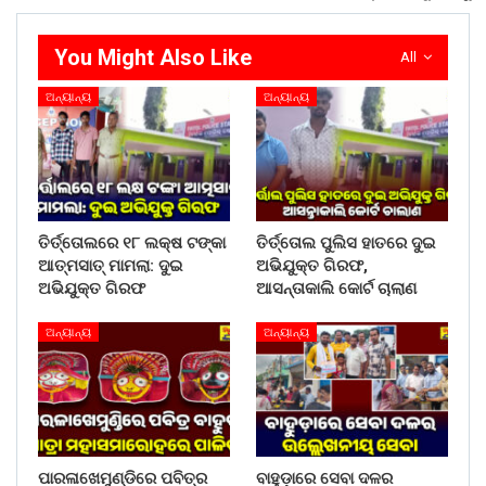
You Might Also Like
All
ଅନ୍ୟାନ୍ୟ
ଅନ୍ୟାନ୍ୟ
ତିର୍ତ୍ତୋଲରେ ୧୮ ଲକ୍ଷ ଟଙ୍କା
ତିର୍ତ୍ତୋଲ ପୁଲିସ ହାତରେ ଦୁଇ
ଆତ୍ମସାତ୍ ମାମଲା: ଦୁଇ
ଅଭିଯୁକ୍ତ ଗିରଫ,
ଅଭିଯୁକ୍ତ ଗିରଫ
ଆସନ୍ତାକାଲି କୋର୍ଟ ଚାଲାଣ
ଅନ୍ୟାନ୍ୟ
ଅନ୍ୟାନ୍ୟ
ପାରଳାଖେମୁଣ୍ଡିରେ ପବିତ୍ର
ବାହୁଡ଼ାରେ ସେବା ଦଳର