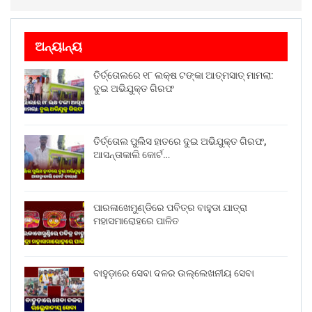
ଅନ୍ୟାନ୍ୟ
ତିର୍ତ୍ତୋଲରେ ୧୮ ଲକ୍ଷ ଟଙ୍କା ଆତ୍ମସାତ୍ ମାମଲା:
ଦୁଇ ଅଭିଯୁକ୍ତ ଗିରଫ
ତିର୍ତ୍ତୋଲ ପୁଲିସ ହାତରେ ଦୁଇ ଅଭିଯୁକ୍ତ ଗିରଫ,
ଆସନ୍ତାକାଲି କୋର୍ଟ…
ପାରଳାଖେମୁଣ୍ଡିରେ ପବିତ୍ର ବାହୁଡା ଯାତ୍ରା
ମହାସମାରୋହରେ ପାଳିତ
ବାହୁଡ଼ାରେ ସେବା ଦଳର ଉଲ୍ଲେଖନୀୟ ସେବା