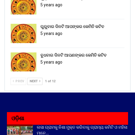
5 years ago
ଗୁରୁବାର ଦିନଟି ଆପଙ୍କର କେମିତି କଟିବ
5 years ago
ବୁଧବାର ଦିନଟି ଆପଣଙ୍କର କେମିତି କଟିବ
5 years ago
PREV
NEXT
1 of 12
ଓଡ଼ିଶା
ଲସା ଗ୍ରାମକୁ ନିଶା ମୁକ୍ତ କରିବାକୁ ଗ୍ରାମ୍ୟ କମିଟି ଓ ମହିଳା
ମାନେ…