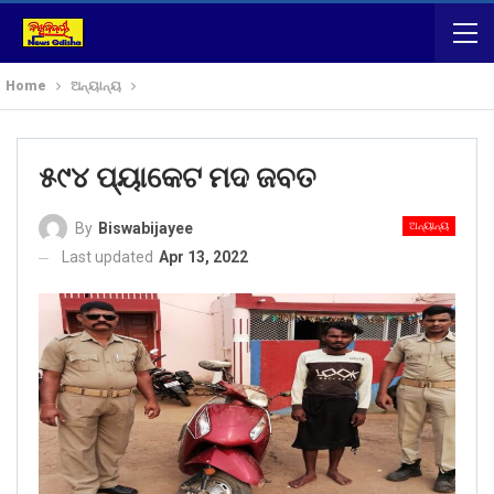
Home
ଅନ୍ୟାନ୍ୟ
୫୯୪ ପ୍ୟାକେଟ ମଦ ଜବତ
ଅନ୍ୟାନ୍ୟ
By
Biswabijayee
Last updated
Apr 13, 2022