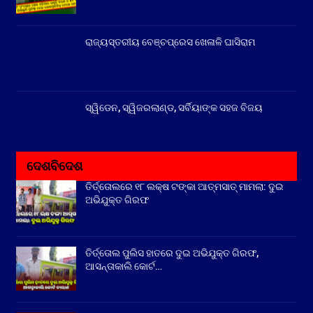
ରାଜ୍ୟସ୍ତରୀୟ ବେଞ୍ଚପ୍ରେସ ଖେଳାଳି ଘାସିରାମ
ସ୍ୱିଡେନ, ସ୍ୱିଜରଲାଣ୍ଡ, ସର୍ବିୟାଙ୍କ ସହଜ ବିଜୟ
ଦେଶବିଦେଶ
ତିର୍ତ୍ତୋଲରେ ୧୮ ଲକ୍ଷ ଟଙ୍କା ଆତ୍ମସାତ୍ ମାମଲା: ଦୁଇ
ଅଭିଯୁକ୍ତ ଗିରଫ
ତିର୍ତ୍ତୋଲ ପୁଲିସ ହାତରେ ଦୁଇ ଅଭିଯୁକ୍ତ ଗିରଫ,
ଆସନ୍ତାକାଲି କୋର୍ଟ…