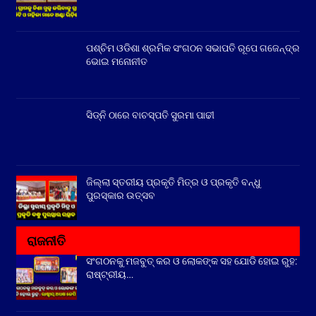
ପଶ୍ଚିମ ଓଡିଶା ଶ୍ରମିକ ସଂଗଠନ ସଭାପତି ରୂପେ ଗଜେନ୍ଦ୍ର
ଭୋଇ ମନୋନୀତ
ସିଡ୍‌ନି ଠାରେ ବାଚସ୍ପତି ସୁରମା ପାଢୀ
ଜିଲ୍ଲା ସ୍ତରୀୟ ପ୍ରକୃତି ମିତ୍ର ଓ ପ୍ରକୃତି ବନ୍ଧୁ
ପୁରସ୍କାର ଉତ୍ସବ
ରାଜନୀତି
ସଂଗଠନକୁ ମଜବୁତ୍ କର ଓ ଲୋକଙ୍କ ସହ ଯୋଡି ହୋଇ ରୁହ:
ରାଷ୍ଟ୍ରୀୟ…