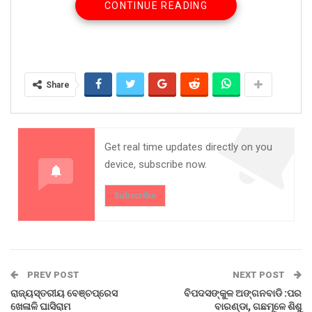
CONTINUE READING
କରାଯାଇଛି । ସମସ୍ତଙ୍କୁ କୋର୍ଟ ଚାଲାଣ କରାଯାଇଥିବା ଆଇଆଇସି
ଈଶ୍ୱର ତାଣ୍ଡି କହିଛନ୍ତି ।
ପୁଲିସ ସୂଚନା ଅନୁଯାୟୀ, ଆଜି ପୂର୍ବାହ୍ନରେ ଏଏସ୍ଆଇ ସୁରେନ୍ଦ୍ର
କୁମାର ସାମଲ ଏବଂ ବିଭାଗୀୟ କର୍ମଚାରୀ ଅନ୍ତାରେ ଚଢଉ କରିଥିଲେ ।
ଜଗନ୍ନାଥ ଏକ ସ୍କୁଟର(ଓଡି ୧୦ ବି-୧୯୩୯)ରେ ମଦ ବୋଝେଇ କରି
Share
ଲିମାରୁ ଆସୁଥିଲା । ଯାଞ୍ଚବେଳେ ଗାଡ଼ିରୁ ୪୨ ଲିଟର(୩୦୦
ପ୍ୟାକେଟ) ମଦ ବାହାରିଥିଲା । ସେହିପରି ଦଳେଇପୁଟ ଛକ ନିକଟରେ
ପାଟ୍ରୋଲିଂ ଚାଲିଥିବା ବେଳେ ବାଇକ୍(ଓଡି ୧୦ ଏଚ-୩୭୪୪)ରେ ସବା
ଏବଂ ପ୍ରହଲ୍ଲାଦ ମଦ ନେଇ ଲିମାରୁ ଫାମ୍ପୁଣିକୁ ଆସୁଥିଲେ ।
Get real time updates directly on you
ଅଧିକାରୀମାନେ ବାଇକ୍ ଅଟକାଇ ଯାଞ୍ଚ କରିଥିଲେ । ଗାଡ଼ିରୁ ୪୧
device, subscribe now.
ଲିଟର(୨୯୪ ପ୍ୟାକେଟ୍) ମଦ ପ୍ୟାକେଟ୍ ବାହାରିଥିଲା । ସମସ୍ତ ବିକ୍ରି
ଲାଗି ଲିମା ଅଞ୍ଚଳରୁ ମଦ ଆଣିଥିବା ସ୍ୱୀକାର କରିଥିଲେ । ଏ
Subscribe
ସମ୍ପର୍କରେ ଥାନାରେ ୨ଟି ମାମଲା ରୁଜୁ କରାଯାଇଥିଲା । ଅପରାହ୍ନରେ
ଅଭିଯୁକ୍ତଙ୍କୁ କୋର୍ଟ ଚାଲାଣ କରାଯାଇଛି । ଏସ୍ଆଇ ଶଙ୍କର ପଣ୍ଡା
ପ୍ରଥମ ଏବଂ ଏଏସ୍ଆଇ ଗଣେଶପ୍ରସାଦ ବେହେରା ଦ୍ୱିତୀୟ
ମାମଲାର ତଦନ୍ତକାରୀ ଅଧିକାରୀ ଅଛନ୍ତି ।
PREV POST
NEXT POST
Share on:
ରାଜ୍ୟସ୍ତରୀୟ ବେଞ୍ଚପ୍ରେସ
ବିପଦସଙ୍କୁଳ ଅଙ୍ଗନବାଡି :ପର
ଖେଳାଳି ଘାସିରାମ
ବାରଣ୍ଡା, ଗଛମୂଳେ ଶିଶୁ
WhatsApp