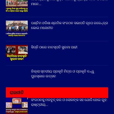
ମାନେ…
ପଶ୍ଚିମ ଓଡିଶା ଶ୍ରମିକ ସଂଗଠନ ସଭାପତି ରୂପେ ଗଜେନ୍ଦ୍ର
ଭୋଇ ମନୋନୀତ
ସିଡ୍‌ନି ଠାରେ ବାଚସ୍ପତି ସୁରମା ପାଢୀ
ଜିଲ୍ଲା ସ୍ତରୀୟ ପ୍ରକୃତି ମିତ୍ର ଓ ପ୍ରକୃତି ବନ୍ଧୁ
ପୁରସ୍କାର ଉତ୍ସବ
ରାଜନୀତି
ସଂଗଠନକୁ ମଜବୁତ୍ କର ଓ ଲୋକଙ୍କ ସହ ଯୋଡି ହୋଇ ରୁହ:
ରାଷ୍ଟ୍ରୀୟ…