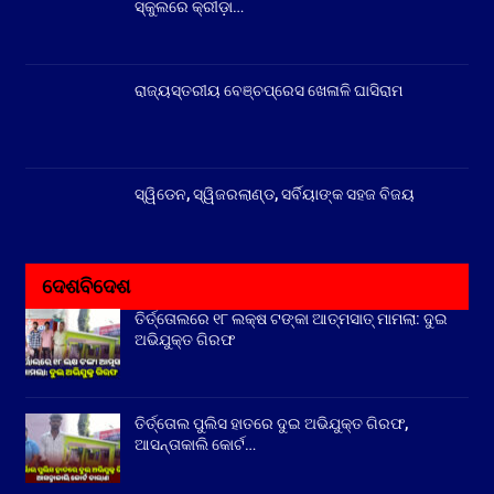
ସ୍କୁଲରେ କ୍ରୀଡ଼ା…
ରାଜ୍ୟସ୍ତରୀୟ ବେଞ୍ଚପ୍ରେସ ଖେଳାଳି ଘାସିରାମ
ସ୍ୱିଡେନ, ସ୍ୱିଜରଲାଣ୍ଡ, ସର୍ବିୟାଙ୍କ ସହଜ ବିଜୟ
ଦେଶବିଦେଶ
ତିର୍ତ୍ତୋଲରେ ୧୮ ଲକ୍ଷ ଟଙ୍କା ଆତ୍ମସାତ୍ ମାମଲା: ଦୁଇ
ଅଭିଯୁକ୍ତ ଗିରଫ
ତିର୍ତ୍ତୋଲ ପୁଲିସ ହାତରେ ଦୁଇ ଅଭିଯୁକ୍ତ ଗିରଫ,
ଆସନ୍ତାକାଲି କୋର୍ଟ…