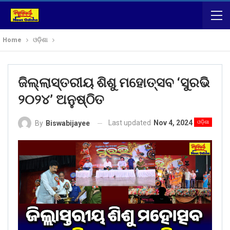
Home
ଓଡ଼ିଶା
ଜିଲ୍ଲାସ୍ତରୀୟ ଶିଶୁ ମହୋତ୍ସବ ‘ସୁରଭି
୨୦୨୪’ ଅନୁଷ୍ଠିତ
Last updated
Nov 4, 2024
ଓଡ଼ିଶା
By
Biswabijayee