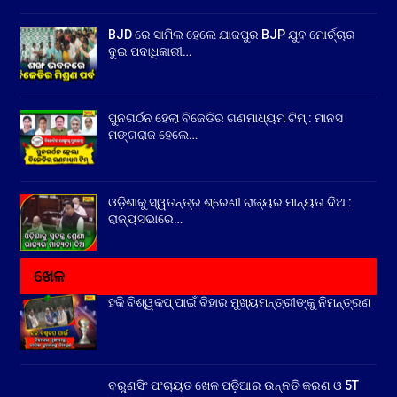
BJD ରେ ସାମିଲ ହେଲେ ଯାଜପୁର BJP ଯୁବ ମୋର୍ଚ୍ଚାର
ଦୁଇ ପଦାଧିକାରୀ…
ପୁନଗର୍ଠନ ହେଲା ବିଜେଡିର ଗଣମାଧ୍ୟମ ଟିମ୍ : ମାନସ
ମଙ୍ଗରାଜ ହେଲେ…
ଓଡ଼ିଶାକୁ ସ୍ୱତନ୍ତ୍ର ଶ୍ରେଣୀ ରାଜ୍ୟର ମାନ୍ୟତା ଦିଅ :
ରାଜ୍ୟସଭାରେ…
ଖେଳ
ହକି ବିଶ୍ୱକପ୍ ପାଇଁ ବିହାର ମୁଖ୍ୟମନ୍ତ୍ରୀଙ୍କୁ ନିମନ୍ତ୍ରଣ
ବରୁଣସିଂ ପଂଚାୟତ ଖେଳ ପଡ଼ିଆର ଉନ୍ନତି କରଣ ଓ 5T