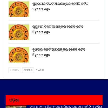
ଶୁକ୍ରବାର ଦିନଟି ଆପଣଙ୍କର କେମିତି କଟିବ
5 years ago
ଗୁରୁବାର ଦିନଟି ଆପଙ୍କର କେମିତି କଟିବ
5 years ago
ବୁଧବାର ଦିନଟି ଆପଣଙ୍କର କେମିତି କଟିବ
5 years ago
PREV
NEXT
1 of 12
ଓଡ଼ିଶା
ଲସା ଗ୍ରାମକୁ ନିଶା ମୁକ୍ତ କରିବାକୁ ଗ୍ରାମ୍ୟ କମିଟି ଓ ମହିଳା