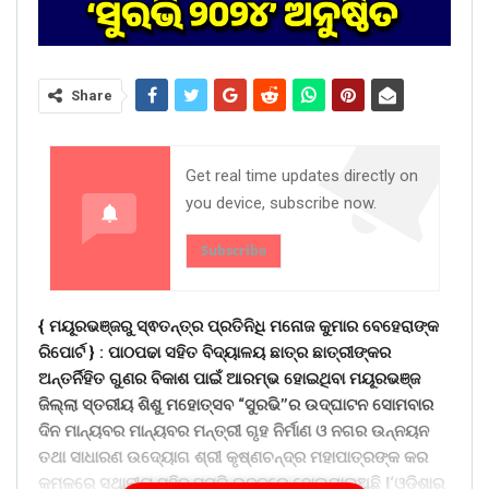
Share
Get real time updates directly on
you device, subscribe now.
Subscribe
{ ମୟୂରଭଞ୍ଜରୁ ସ୍ଵତନ୍ତ୍ର ପ୍ରତିନିଧି ମନୋଜ କୁମାର ବେହେରାଙ୍କ
ରିପୋର୍ଟ } :
ପାଠପଢା ସହିତ ବିଦ୍ୟାଳୟ ଛାତ୍ର ଛାତ୍ରୀଙ୍କର
ଅନ୍ତର୍ନିହିତ ଗୁଣର ବିକାଶ ପାଇଁ ଆରମ୍ଭ ହୋଇଥିବା ମୟୂରଭଞ୍ଜ
ଜିଲ୍ଲା ସ୍ତରୀୟ ଶିଶୁ ମହୋତ୍ସବ “ସୁରଭି”ର ଉଦ୍ଘାଟନ ସୋମବାର
ଦିନ ମାନ୍ୟବର ମାନ୍ୟବର ମନ୍ତ୍ରୀ ଗୃହ ନିର୍ମାଣ ଓ ନଗର ଉନ୍ନୟନ
ତଥା ସାଧାରଣ ଉଦ୍ୟୋଗ ଶ୍ରୀ କୃଷ୍ଣଚନ୍ଦ୍ର ମହାପାତ୍ରଙ୍କ କର
କମଳରେ ସ୍ଥାନୀୟ ସହିଦ ସ୍ମୃତି ଭବନରେ ହୋଇଯାଇଅଛି l‘ଓଡିଶାର