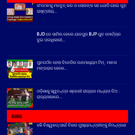
ସଂଗଠନକୁ ମଜବୁତ୍ କର ଓ ଲୋକଙ୍କ ସହ ଯୋଡି ହୋଇ ରୁହ:
ରାଷ୍ଟ୍ରୀୟ…
BJD ରେ ସାମିଲ ହେଲେ ଯାଜପୁର BJP ଯୁବ ମୋର୍ଚ୍ଚାର
ଦୁଇ ପଦାଧିକାରୀ…
ପୁନଗର୍ଠନ ହେଲା ବିଜେଡିର ଗଣମାଧ୍ୟମ ଟିମ୍ : ମାନସ
ମଙ୍ଗରାଜ ହେଲେ…
ଓଡ଼ିଶାକୁ ସ୍ୱତନ୍ତ୍ର ଶ୍ରେଣୀ ରାଜ୍ୟର ମାନ୍ୟତା ଦିଅ :
ରାଜ୍ୟସଭାରେ…
ଖେଳ
ହକି ବିଶ୍ୱକପ୍ ପାଇଁ ବିହାର ମୁଖ୍ୟମନ୍ତ୍ରୀଙ୍କୁ ନିମନ୍ତ୍ରଣ