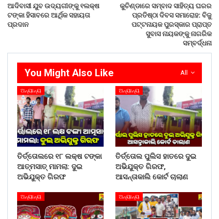
WhatsApp
ଆଦିବାସୀ ଯୁବ ଉଦ୍ୟଗୀଙ୍କୁ ୧ଲକ୍ଷ
କୁଚିଣ୍ଡାରେ ସମ୍ବାଦ ସାହିତ୍ୟ ଘରର
ଟଙ୍କା ହିସାବରେ ଆର୍ଥିକ ସହାୟତା
ପ୍ରତିଷ୍ଠା ଦିବସ ସମାରୋହ: ବିଜୁ
ପ୍ରଦାନ
ପଟ୍ଟନାୟକ ପୁରସ୍କାର ପ୍ରାପ୍ତ
ସୁବାସ ନାୟକଙ୍କୁ ନାଗରିକ
ସମ୍ବର୍ଦ୍ଧନା
You Might Also Like
All
ଅନ୍ୟାନ୍ୟ
ଅନ୍ୟାନ୍ୟ
ତିର୍ତ୍ତୋଲରେ ୧୮ ଲକ୍ଷ ଟଙ୍କା
ତିର୍ତ୍ତୋଲ ପୁଲିସ ହାତରେ ଦୁଇ
ଆତ୍ମସାତ୍ ମାମଲା: ଦୁଇ
ଅଭିଯୁକ୍ତ ଗିରଫ,
ଅଭିଯୁକ୍ତ ଗିରଫ
ଆସନ୍ତାକାଲି କୋର୍ଟ ଚାଲାଣ
ଅନ୍ୟାନ୍ୟ
ଅନ୍ୟାନ୍ୟ