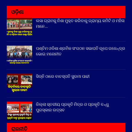
ଓଡ଼ିଶା
ଲସା ଗ୍ରାମକୁ ନିଶା ମୁକ୍ତ କରିବାକୁ ଗ୍ରାମ୍ୟ କମିଟି ଓ ମହିଳା
ମାନେ…
ପଶ୍ଚିମ ଓଡିଶା ଶ୍ରମିକ ସଂଗଠନ ସଭାପତି ରୂପେ ଗଜେନ୍ଦ୍ର
ଭୋଇ ମନୋନୀତ
ସିଡ୍‌ନି ଠାରେ ବାଚସ୍ପତି ସୁରମା ପାଢୀ
ଜିଲ୍ଲା ସ୍ତରୀୟ ପ୍ରକୃତି ମିତ୍ର ଓ ପ୍ରକୃତି ବନ୍ଧୁ
ପୁରସ୍କାର ଉତ୍ସବ
ରାଜନୀତି