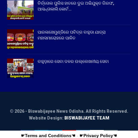
ତିର୍ତ୍ତୋଲ ପୁଲିସ ହାତରେ ଦୁଇ ଅଭିଯୁକ୍ତ ଗିରଫ,
ଆସନ୍ତାକାଲି କୋର୍ଟ…
ପାରଳାଖେମୁଣ୍ଡିରେ ପବିତ୍ର ବାହୁଡା ଯାତ୍ରା
ମହାସମାରୋହରେ ପାଳିତ
ବାହୁଡ଼ାରେ ସେବା ଦଳର ଉଲ୍ଲେଖନୀୟ ସେବା
© 2026 - Biswabijayee News Odisha. All Rights Reserved.
Website Design:
BISWABIJAYEE TEAM
☛Terms and Conditions☚
-
☛Privacy Policy☚