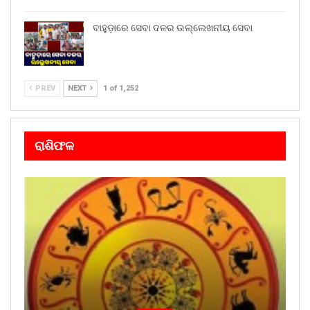
ବାହୁଡ଼ାରେ ସେବା ଦଳର ଉଲ୍ଲେଖନୀୟ ସେବା
PREV
NEXT
1 of 1,252
ରାଶିଫଳ