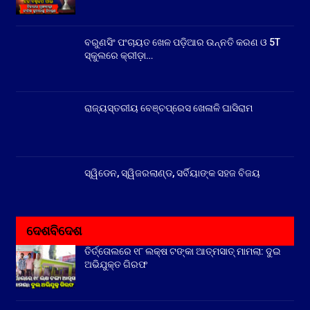
ବରୁଣସିଂ ପଂଚାୟତ ଖେଳ ପଡ଼ିଆର ଉନ୍ନତି କରଣ ଓ 5T
ସ୍କୁଲରେ କ୍ରୀଡ଼ା…
ରାଜ୍ୟସ୍ତରୀୟ ବେଞ୍ଚପ୍ରେସ ଖେଳାଳି ଘାସିରାମ
ସ୍ୱିଡେନ, ସ୍ୱିଜରଲାଣ୍ଡ, ସର୍ବିୟାଙ୍କ ସହଜ ବିଜୟ
ଦେଶବିଦେଶ
ତିର୍ତ୍ତୋଲରେ ୧୮ ଲକ୍ଷ ଟଙ୍କା ଆତ୍ମସାତ୍ ମାମଲା: ଦୁଇ
ଅଭିଯୁକ୍ତ ଗିରଫ