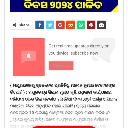
Share
Get real time updates directly on
you device, subscribe now.
Subscribe
{ ମୟୂରଭଞ୍ଜରୁ ସ୍ଵତନ୍ତ୍ର ପ୍ରତିନିଧି ମନୋଜ କୁମାର ବେହେରାଙ୍କ
ରିପୋର୍ଟ } :
ମୟୁରଭଞ୍ଜ ଜିଲ୍ଲା ମୁଖ୍ୟ କୃଷି ଅଧିକାରୀ କାର୍ଯ୍ୟାଳୟ
ବାରିପଦା ଠାରେ ଜିଲା ସ୍ତରୀୟ ମାଣ୍ଡିଆ ଦିବସ ,ଶ୍ରୀ ଅର୍ଣ୍ଣ ଅଭିଯାନ
ମାଣ୍ଡିଆ ଦିବସ ଅନୁଷ୍ଠିତ ହୋଇ ଯାଇଛି। ରାଜ୍ୟ ସରକାର
ନଭେମ୍ବର 10 ତାରିଖକୁ ମାଣ୍ଡିଆ ଦିବସ ରୂପେ ଘଶନା କରିଛନ୍ତି
,ଏଥିରେ ମୁଖ୍ୟ ଅତିଥି ଭାବେ ମାନ୍ୟବର ମନ୍ତ୍ରୀ ଗୃହ ନିର୍ମାଣ ଓ
ନଗର ଉନ୍ନୟନ ତଥା ସାଧାରଣ ଉଦ୍ୟୋଗ ଡଃ କୃଷ୍ଣ ଚନ୍ଦ୍ର