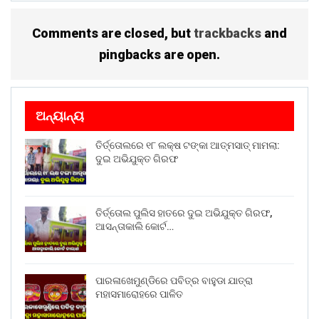
Comments are closed, but
trackbacks
and
pingbacks are open.
ଅନ୍ୟାନ୍ୟ
ତିର୍ତ୍ତୋଲରେ ୧୮ ଲକ୍ଷ ଟଙ୍କା ଆତ୍ମସାତ୍ ମାମଲା:
ଦୁଇ ଅଭିଯୁକ୍ତ ଗିରଫ
ତିର୍ତ୍ତୋଲ ପୁଲିସ ହାତରେ ଦୁଇ ଅଭିଯୁକ୍ତ ଗିରଫ,
ଆସନ୍ତାକାଲି କୋର୍ଟ…
ପାରଳାଖେମୁଣ୍ଡିରେ ପବିତ୍ର ବାହୁଡା ଯାତ୍ରା
ମହାସମାରୋହରେ ପାଳିତ