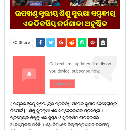
Share
Get real time updates directly on
you device, subscribe now.
Subscribe
{ ମୟୂରଭଞ୍ଜରୁ ସ୍ଵତନ୍ତ୍ର ପ୍ରତିନିଧି ମନୋଜ କୁମାର ବେହେରାଙ୍କ
ରିପୋର୍ଟ } :
ଶିଶୁ ସୁରକ୍ଷା ଏକ ସମ୍ବେଦନଶୀଳ ପ୍ରସଙ୍ଗ ।
ପ୍ରତ୍ୟେକ ଶିଶୁକୁ ଏକ ସୁସ୍ଥ ଓ ସୁରକ୍ଷିତ ବାତାବରଣର
ଆବଶ୍ୟକତା ରହିଛି । ଏଥି ନିମନ୍ତେ ଜିଲ୍ଲାପ୍ରଶାସନ ତରଫରୁ