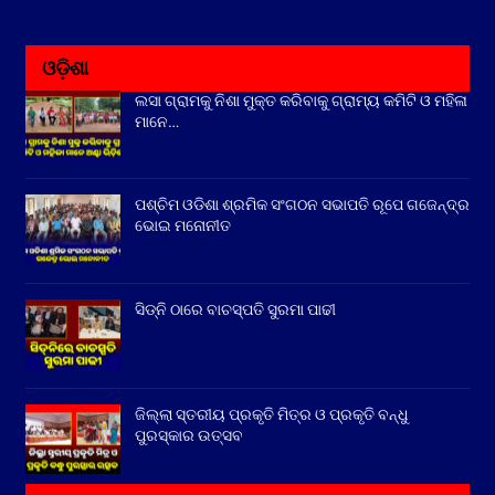
ଓଡ଼ିଶା
ଲସା ଗ୍ରାମକୁ ନିଶା ମୁକ୍ତ କରିବାକୁ ଗ୍ରାମ୍ୟ କମିଟି ଓ ମହିଳା
ମାନେ…
ପଶ୍ଚିମ ଓଡିଶା ଶ୍ରମିକ ସଂଗଠନ ସଭାପତି ରୂପେ ଗଜେନ୍ଦ୍ର
ଭୋଇ ମନୋନୀତ
ସିଡ୍‌ନି ଠାରେ ବାଚସ୍ପତି ସୁରମା ପାଢୀ
ଜିଲ୍ଲା ସ୍ତରୀୟ ପ୍ରକୃତି ମିତ୍ର ଓ ପ୍ରକୃତି ବନ୍ଧୁ
ପୁରସ୍କାର ଉତ୍ସବ