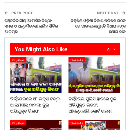
ମନମୋହନ ପ୍ରଧାନ ଏବଂ ଉକ୍ତ ବିଦ୍ୟାଳୟର ପ୍ରଧାନ ଶିକ୍ଷୟତ୍ରୀ
ସୁଶ୍ରୀ ବାସନ୍ତୀ ଟୁଡୁ ଅନ୍ୟତମ ଅଥିତି ଭାବରେ ଉପସ୍ଥିତ ରହି ଶିଶୁ
PREV POST
NEXT POST
ସୁରକ୍ଷା ଉପରେ ଆଲୋକପାତ କରିଥିଲେ । ଉକ୍ତ କର୍ମଶାଳାରେ ଶିଶୁ
ପଞ୍ଚଦିବାସୀୟ ଆବାସିକ ନିଷ୍ଠା-
ଦକ୍ଷିଣ ଓଡ଼ିଶା ବିକାଶ ପରିଷଦ ଗଠନ
ମାନଙ୍କର ସମସ୍ୟା ଏବଂ ସେମାନଙ୍କର ସଠିକ୍ ଥଇଥାନ ସମ୍ପର୍କରେ
ସମତା ଓ ଅନ୍ତର୍ନିବେଶୀ ତାଲିମ ଶିବିର
ରେ ପାରଳାଖେମୁଣ୍ଡି ବିଧାୟକଙ୍କ
ଆରମ୍ଭ
ଯୋଗ ଦାନ
ବିସ୍ତୃତ ଭାବରେ ଆଲୋଚନା କରାଯାଇଥିଲା । କାର୍ଯ୍ୟକ୍ରମରେ
ଉପଖଣ୍ଡ ସ୍ତରୀୟ ସମସ୍ତ ଉଚ୍ଚବିଦ୍ୟାଳୟର ପ୍ରଧାନ ଶିକ୍ଷକ/
ଶିକ୍ଷୟତ୍ରୀ ମାନେ ଉପସ୍ଥିତ ଥିଲେ ।
You Might Also Like
All
Share on:
ଅନ୍ୟାନ୍ୟ
ଅନ୍ୟାନ୍ୟ
WhatsApp
ତିର୍ତ୍ତୋଲରେ ୧୮ ଲକ୍ଷ ଟଙ୍କା
ତିର୍ତ୍ତୋଲ ପୁଲିସ ହାତରେ ଦୁଇ
ଆତ୍ମସାତ୍ ମାମଲା: ଦୁଇ
ଅଭିଯୁକ୍ତ ଗିରଫ,
ଅଭିଯୁକ୍ତ ଗିରଫ
ଆସନ୍ତାକାଲି କୋର୍ଟ ଚାଲାଣ
ଅନ୍ୟାନ୍ୟ
ଅନ୍ୟାନ୍ୟ