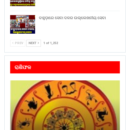
ବାହୁଡ଼ାରେ ସେବା ଦଳର ଉଲ୍ଲେଖନୀୟ ସେବା
PREV
NEXT
1 of 1,252
ରାଶିଫଳ