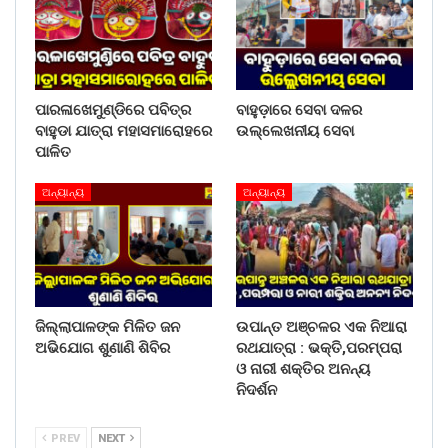
ପାରଳାଖେମୁଣ୍ଡିରେ ପବିତ୍ର
ବାହୁଡ଼ାରେ ସେବା ଦଳର
ବାହୁଡା ଯାତ୍ରା ମହାସମାରୋହରେ
ଉଲ୍ଲେଖନୀୟ ସେବା
ପାଳିତ
ଅନ୍ୟାନ୍ୟ
ଅନ୍ୟାନ୍ୟ
ଜିଲ୍ଲାପାଳଙ୍କ ମିଳିତ ଜନ
ଉପାନ୍ତ ଅଞ୍ଚଳର ଏକ ନିଆରା
ଅଭିଯୋଗ ଶୁଣାଣି ଶିବିର
ରଥଯାତ୍ରା : ଭକ୍ତି,ପରମ୍ପରା
ଓ ନାରୀ ଶକ୍ତିର ଅନନ୍ୟ
ନିଦର୍ଶନ
PREV
NEXT