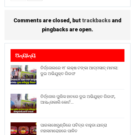
Comments are closed, but
trackbacks
and
pingbacks are open.
ଅନ୍ୟାନ୍ୟ
ତିର୍ତ୍ତୋଲରେ ୧୮ ଲକ୍ଷ ଟଙ୍କା ଆତ୍ମସାତ୍ ମାମଲା:
ଦୁଇ ଅଭିଯୁକ୍ତ ଗିରଫ
ତିର୍ତ୍ତୋଲ ପୁଲିସ ହାତରେ ଦୁଇ ଅଭିଯୁକ୍ତ ଗିରଫ,
ଆସନ୍ତାକାଲି କୋର୍ଟ…
ପାରଳାଖେମୁଣ୍ଡିରେ ପବିତ୍ର ବାହୁଡା ଯାତ୍ରା
ମହାସମାରୋହରେ ପାଳିତ