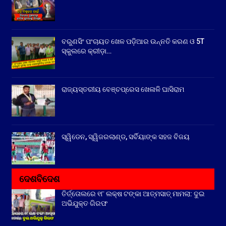
ବରୁଣସିଂ ପଂଚାୟତ ଖେଳ ପଡ଼ିଆର ଉନ୍ନତି କରଣ ଓ 5T
ସ୍କୁଲରେ କ୍ରୀଡ଼ା…
ରାଜ୍ୟସ୍ତରୀୟ ବେଞ୍ଚପ୍ରେସ ଖେଳାଳି ଘାସିରାମ
ସ୍ୱିଡେନ, ସ୍ୱିଜରଲାଣ୍ଡ, ସର୍ବିୟାଙ୍କ ସହଜ ବିଜୟ
ଦେଶବିଦେଶ
ତିର୍ତ୍ତୋଲରେ ୧୮ ଲକ୍ଷ ଟଙ୍କା ଆତ୍ମସାତ୍ ମାମଲା: ଦୁଇ
ଅଭିଯୁକ୍ତ ଗିରଫ