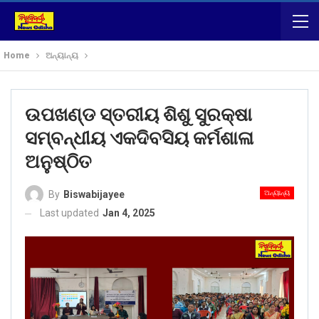
Home
ଅନ୍ୟାନ୍ୟ
ଉପଖଣ୍ଡ ସ୍ତରୀୟ ଶିଶୁ ସୁରକ୍ଷା
ସମ୍ବନ୍ଧୀୟ ଏକଦିବସିୟ କର୍ମଶାଳା
ଅନୁଷ୍ଠିତ
ଅନ୍ୟାନ୍ୟ
By
Biswabijayee
Last updated
Jan 4, 2025