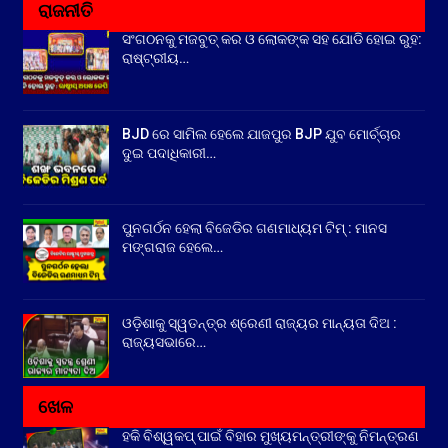
ରାଜନୀତି
ସଂଗଠନକୁ ମଜବୁତ୍ କର ଓ ଲୋକଙ୍କ ସହ ଯୋଡି ହୋଇ ରୁହ:
ରାଷ୍ଟ୍ରୀୟ…
BJD ରେ ସାମିଲ ହେଲେ ଯାଜପୁର BJP ଯୁବ ମୋର୍ଚ୍ଚାର
ଦୁଇ ପଦାଧିକାରୀ…
ପୁନଗର୍ଠନ ହେଲା ବିଜେଡିର ଗଣମାଧ୍ୟମ ଟିମ୍ : ମାନସ
ମଙ୍ଗରାଜ ହେଲେ…
ଓଡ଼ିଶାକୁ ସ୍ୱତନ୍ତ୍ର ଶ୍ରେଣୀ ରାଜ୍ୟର ମାନ୍ୟତା ଦିଅ :
ରାଜ୍ୟସଭାରେ…
ଖେଳ
ହକି ବିଶ୍ୱକପ୍ ପାଇଁ ବିହାର ମୁଖ୍ୟମନ୍ତ୍ରୀଙ୍କୁ ନିମନ୍ତ୍ରଣ