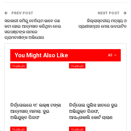
(ପୁତ୍ର) ହୋଇଥିବାବେଳେ, ଶିଶୁଦ୍ୱୟଙ୍କୁ ପାଇ ଉକ୍ତ ଦମ୍ପତି ବେଶ
ଖୁସି ଥିବା ଲକ୍ଷ୍ୟ କରାଯାଇଥିଲା।ହସ୍ତାନ୍ତର ସମୟରେ ଶିଶୁ ମଙ୍ଗଳ
PREV POST
NEXT POST
ସମିତି ଅଧ୍ୟକ୍ଷ ଶ୍ରୀଯୁକ୍ତ ଅଶ୍ଵିନୀ କୁମାର ମହାପାତ୍ର, ସଦସ୍ୟା
ସରକାରୀ ଜମିରୁ ବେନିୟମ ଭାବେ ଗଛ
ଜିଲ୍ଲାସ୍ତରୀୟ ମତ୍ସ୍ୟ ଓ
ଶ୍ରୀମତୀ ମମତରାଣୀ ଶତପଥୀ , ଜିଲ୍ଲା ଶିଶୁ ସୁରକ୍ଷା ଅଧିକାରୀ
କଟା ହୋଇ ଆତ୍ମସାତ କରିଥିବା ନେଇ
ପ୍ରାଣୀସମ୍ପଦ ମେଳା ଉଦଘାଟିତ
ସରପଞ୍ଚଙ୍କ ନାମରେ
ଶ୍ରୀଯୁକ୍ତ ଅରୁଣ କୁମାର ତ୍ରିପାଠୀ, ଶିଶୁ ଯତ୍ନ ଅନୁଷ୍ଠାନ ଉତ୍କଳ
ଗ୍ରାମବାସୀଙ୍କ ଅଭିଯୋଗ
ବାଳଶ୍ରମ ଏବଂ ସ୍ବତନ୍ତ୍ର ପୋଷ୍ୟ ସନ୍ତାନ ଗ୍ରହଣ କେନ୍ଦ୍ର
ନିଶାନ ସାଲୋମର ସମସ୍ତ କର୍ମକର୍ତ୍ତା ଉପସ୍ଥିତ ରହି କାର୍ଯ୍ୟକ୍ରମରେ
ସହଯୋଗ କରିଥିଲେ। ଗଣ ମାଧ୍ୟମ କୁ ସୂଚନା ପ୍ରଦାନ କରୁ ନାହାନ୍ତି
You Might Also Like
All
ଯାହା ଫଳ ରେ ପ୍ରଚାର ପ୍ରସାର ହୋଇ ପାରୁ ନାହିଁ ଟିଭି ହଉ ଡିଜି ଟିଲ
ଅନ୍ୟାନ୍ୟ
ଅନ୍ୟାନ୍ୟ
ଗଣ ମାଧ୍ୟମ ଖବର ବହୁଳ ପ୍ରଚାର ପ୍ରସାର ହୋଇ ପାରୁ ନାହିଁ ଅଧି
କରି ଏଥି ପ୍ରତି ଗୁରୁତ୍ବ ଦେଉ ନାହାନ୍ତି ।
Share on:
WhatsApp
ତିର୍ତ୍ତୋଲରେ ୧୮ ଲକ୍ଷ ଟଙ୍କା
ତିର୍ତ୍ତୋଲ ପୁଲିସ ହାତରେ ଦୁଇ
ଆତ୍ମସାତ୍ ମାମଲା: ଦୁଇ
ଅଭିଯୁକ୍ତ ଗିରଫ,
ଅଭିଯୁକ୍ତ ଗିରଫ
ଆସନ୍ତାକାଲି କୋର୍ଟ ଚାଲାଣ
ଅନ୍ୟାନ୍ୟ
ଅନ୍ୟାନ୍ୟ