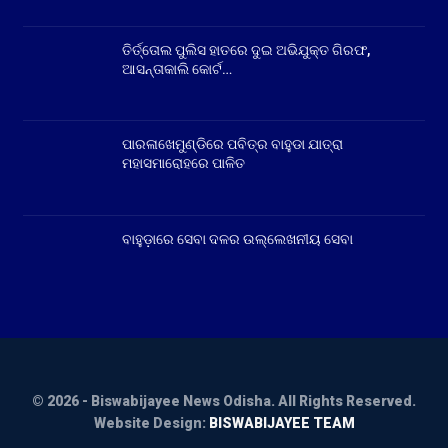
ତିର୍ତ୍ତୋଲ ପୁଲିସ ହାତରେ ଦୁଇ ଅଭିଯୁକ୍ତ ଗିରଫ,
ଆସନ୍ତାକାଲି କୋର୍ଟ…
ପାରଳାଖେମୁଣ୍ଡିରେ ପବିତ୍ର ବାହୁଡା ଯାତ୍ରା
ମହାସମାରୋହରେ ପାଳିତ
ବାହୁଡ଼ାରେ ସେବା ଦଳର ଉଲ୍ଲେଖନୀୟ ସେବା
© 2026 - Biswabijayee News Odisha. All Rights Reserved.
Website Design:
BISWABIJAYEE TEAM