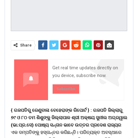
Share
Get real time updates directly on
you device, subscribe now.
Subscribe
{ ଗଜପତିରୁ ରେଣୁବାଳା ବେହେରାଙ୍କ ରିପୋର୍ଟ } :
ଗଜପତି ଜିଲ୍ଲାରୁ
୭୯ ଓ ୮୦ ତମ ଶିଶୁଙ୍କୁ ଜିଲ୍ଲାପାଳ ଶ୍ରୀ ଅକ୍ଷୟ ସୁନୀଲ ଅଗ୍ରୱାଲ
(ଭା.ପ୍ର.ସେ) ପୋଷ୍ୟ ସନ୍ତାନ ଭାବେ ଉତ୍ତର ପ୍ରଦେଶ ରାଜ୍ୟର
ଏକ ଦମ୍ପତିଙ୍କୁ ହସ୍ତାନ୍ତର କରିଛନ୍ତି। ପରିତ୍ୟକ୍ତ ଅବସ୍ଥାରେ