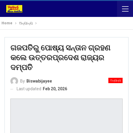
Home
ଅନ୍ୟାନ୍ୟ
ଗଜପତିରୁ ପୋଷ୍ୟ ସନ୍ତାନ ଗ୍ରହଣ
କଲେ ଉତ୍ତରପ୍ରଦେଶ ରାଜ୍ୟର
ଦମ୍ପତି
ଅନ୍ୟାନ୍ୟ
By
Biswabijayee
Last updated
Feb 20, 2026