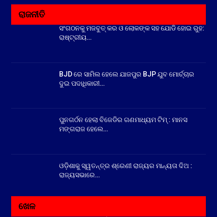
ରାଜନୀତି
ସଂଗଠନକୁ ମଜବୁତ୍ କର ଓ ଲୋକଙ୍କ ସହ ଯୋଡି ହୋଇ ରୁହ:
ରାଷ୍ଟ୍ରୀୟ…
BJD ରେ ସାମିଲ ହେଲେ ଯାଜପୁର BJP ଯୁବ ମୋର୍ଚ୍ଚାର
ଦୁଇ ପଦାଧିକାରୀ…
ପୁନଗର୍ଠନ ହେଲା ବିଜେଡିର ଗଣମାଧ୍ୟମ ଟିମ୍ : ମାନସ
ମଙ୍ଗରାଜ ହେଲେ…
ଓଡ଼ିଶାକୁ ସ୍ୱତନ୍ତ୍ର ଶ୍ରେଣୀ ରାଜ୍ୟର ମାନ୍ୟତା ଦିଅ :
ରାଜ୍ୟସଭାରେ…
ଖେଳ