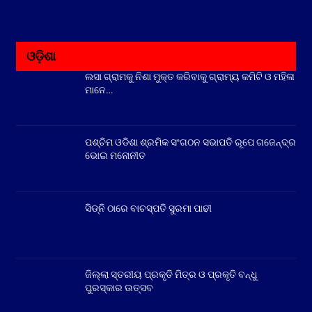
ଓଡ଼ିଶା
ଲସା ଗ୍ରାମକୁ ନିଶା ମୁକ୍ତ କରିବାକୁ ଗ୍ରାମ୍ୟ କମିଟି ଓ ମହିଳା
ମାନେ…
ପଶ୍ଚିମ ଓଡିଶା ଶ୍ରମିକ ସଂଗଠନ ସଭାପତି ରୂପେ ଗଜେନ୍ଦ୍ର
ଭୋଇ ମନୋନୀତ
ସିଡ୍‌ନି ଠାରେ ବାଚସ୍ପତି ସୁରମା ପାଢୀ
ଜିଲ୍ଲା ସ୍ତରୀୟ ପ୍ରକୃତି ମିତ୍ର ଓ ପ୍ରକୃତି ବନ୍ଧୁ
ପୁରସ୍କାର ଉତ୍ସବ