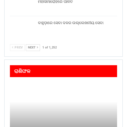
ମହାସମାରୋହରେ ପାଳିତ
ବାହୁଡ଼ାରେ ସେବା ଦଳର ଉଲ୍ଲେଖନୀୟ ସେବା
PREV
NEXT
1 of 1,252
ରାଶିଫଳ