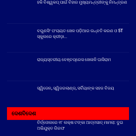
ହକି ବିଶ୍ୱକପ୍ ପାଇଁ ବିହାର ମୁଖ୍ୟମନ୍ତ୍ରୀଙ୍କୁ ନିମନ୍ତ୍ରଣ
ବରୁଣସିଂ ପଂଚାୟତ ଖେଳ ପଡ଼ିଆର ଉନ୍ନତି କରଣ ଓ 5T
ସ୍କୁଲରେ କ୍ରୀଡ଼ା…
ରାଜ୍ୟସ୍ତରୀୟ ବେଞ୍ଚପ୍ରେସ ଖେଳାଳି ଘାସିରାମ
ସ୍ୱିଡେନ, ସ୍ୱିଜରଲାଣ୍ଡ, ସର୍ବିୟାଙ୍କ ସହଜ ବିଜୟ
ଦେଶବିଦେଶ
ତିର୍ତ୍ତୋଲରେ ୧୮ ଲକ୍ଷ ଟଙ୍କା ଆତ୍ମସାତ୍ ମାମଲା: ଦୁଇ
ଅଭିଯୁକ୍ତ ଗିରଫ