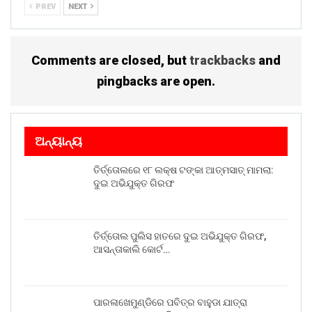
PREV
NEXT
Comments are closed, but
trackbacks
and
pingbacks are open.
ଅନ୍ୟାନ୍ୟ
ତିର୍ତ୍ତୋଲରେ ୧୮ ଲକ୍ଷ ଟଙ୍କା ଆତ୍ମସାତ୍ ମାମଲା:
ଦୁଇ ଅଭିଯୁକ୍ତ ଗିରଫ
ତିର୍ତ୍ତୋଲ ପୁଲିସ ହାତରେ ଦୁଇ ଅଭିଯୁକ୍ତ ଗିରଫ,
ଆସନ୍ତାକାଲି କୋର୍ଟ…
ପାରଳାଖେମୁଣ୍ଡିରେ ପବିତ୍ର ବାହୁଡା ଯାତ୍ରା