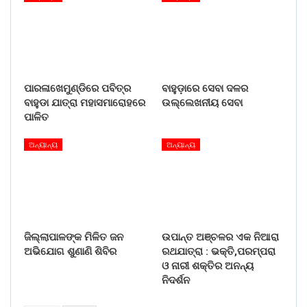
ପାରଳାଖେମୁଣ୍ଡିରେ ପବିତ୍ର
ବାହୁଡ଼ାରେ ସେବା ଦଳର
ବାହୁଡା ଯାତ୍ରା ମହାସମାରୋହରେ
ଉଲ୍ଲେଖନୀୟ ସେବା
ପାଳିତ
ଅନ୍ୟାନ୍ୟ
ଅନ୍ୟାନ୍ୟ
ଜିଲ୍ଲାପାଳଙ୍କ ମିଳିତ ଜନ
ଉପାନ୍ତ ଅଞ୍ଚଳର ଏକ ନିଆରା
ଅଭିଯୋଗ ଶୁଣାଣି ଶିବିର
ରଥଯାତ୍ରା : ଭକ୍ତି,ପରମ୍ପରା
ଓ ନାରୀ ଶକ୍ତିର ଅନନ୍ୟ
ନିଦର୍ଶନ