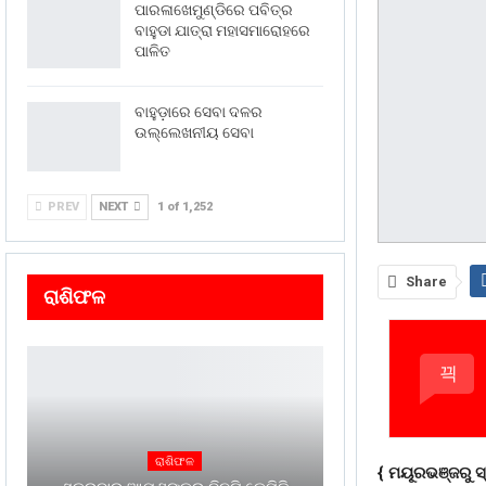
ପାରଳାଖେମୁଣ୍ଡିରେ ପବିତ୍ର
ବାହୁଡା ଯାତ୍ରା ମହାସମାରୋହରେ
ପାଳିତ
ବାହୁଡ଼ାରେ ସେବା ଦଳର
ଉଲ୍ଲେଖନୀୟ ସେବା
PREV
NEXT
1 of 1,252
Share
ରାଶିଫଳ
ରାଶିଫଳ
{ ମୟୂରଭଞ୍ଜରୁ ସ୍