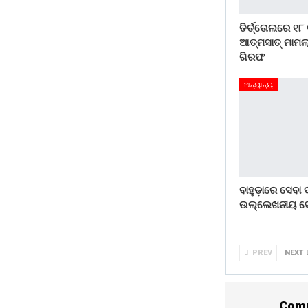
ତିର୍ତ୍ତୋଲରେ ୧୮
ଆତ୍ମସାତ୍ ମାମଲା
ଗିରଫ
ଅନ୍ୟାନ୍ୟ
ବାହୁଡ଼ାରେ ସେବା
ଉଲ୍ଲେଖନୀୟ ସ
PREV
NEXT
Comm