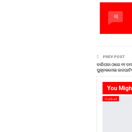
PREV POST
ବାରିପଦା ଠାରେ ୧୧ ତମ
ପୁସ୍ତକମେଳା ଉଦଘାଟି
You Migh
ଅନ୍ୟାନ୍ୟ