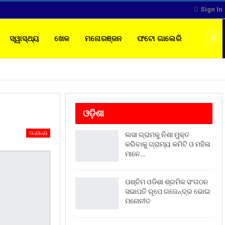
Sign In
ସ୍ୱାସ୍ଥ୍ୟ
ଖେଳ
ମନୋରଞ୍ଜନ
ଫଟୋ ଗାଲେରି
ଓଡ଼ିଶା
ଅନ୍ୟାନ୍ୟ
ଲସା ଗ୍ରାମକୁ ନିଶା ମୁକ୍ତ
କରିବାକୁ ଗ୍ରାମ୍ୟ କମିଟି ଓ ମହିଳା
ମାନେ…
ପଶ୍ଚିମ ଓଡିଶା ଶ୍ରମିକ ସଂଗଠନ
ସଭାପତି ରୂପେ ଗଜେନ୍ଦ୍ର ଭୋଇ
ମନୋନୀତ