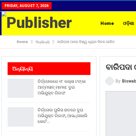
FRIDAY, AUGUST 7, 2026
Home
ଓଡ଼ିଶା
Home
ଅନ୍ୟାନ୍ୟ
ବାରିପଦା ଠାରେ ବିଶ୍ୱ ଧ୍ୟାନ ଦିବସ ପାଳିତ
ରାଶିଫଳ
CON
ବାରିପଦା 
ଅନ୍ୟାନ୍ୟ
By
Biswab
ତିର୍ତ୍ତୋଲରେ ୧୮ ଲକ୍ଷ ଟଙ୍କା
ଆତ୍ମସାତ୍ ମାମଲା: ଦୁଇ
ଅଭିଯୁକ୍ତ ଗିରଫ
ତିର୍ତ୍ତୋଲ ପୁଲିସ ହାତରେ ଦୁଇ
ଅଭିଯୁକ୍ତ ଗିରଫ, ଆସନ୍ତାକାଲି
କୋର୍ଟ…