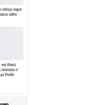
 ପବିତ୍ର ବାହୁଡା
ୋହରେ ପାଳିତ
 ଏକ ନିଆରା
ି,ପରମ୍ପରା ଓ
୍ୟ ନିଦର୍ଶନ
open.