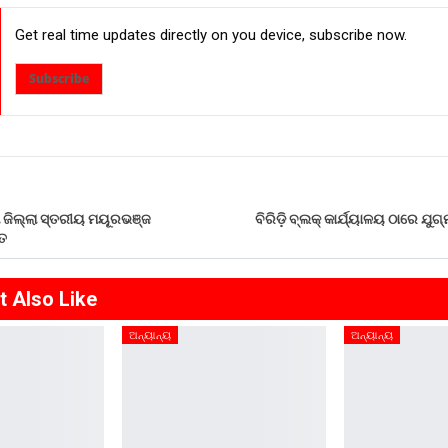
Get real time updates directly on you device, subscribe now.
Subscribe
 ଜିଲ୍ଲା ସ୍ତରୀୟ ମୟୂରଭଞ୍ଜ
ବିରିଡ଼ି ବ୍ଲକ୍ କାର୍ଯ୍ୟାଳୟ ଠାରେ ଯ
ତ
t Also Like
ଅନ୍ୟାନ୍ୟ
ଅନ୍ୟାନ୍ୟ