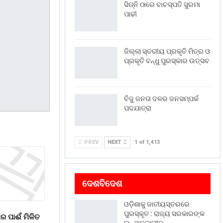
ସିଡ୍‌ନି ଠାରେ ବାଚସ୍ପତି ସୁରମା
ପାଢୀ
ଜିଲ୍ଲା ସ୍ତରୀୟ ପ୍ରକୃତି ମିତ୍ର ଓ
ପ୍ରକୃତି ବନ୍ଧୁ ପୁରସ୍କାର ଉତ୍ସବ
ବିଜୁ ଜନତା ଦଳର ଜନସମ୍ପର୍କ
ପଦଯାତ୍ରା
PREV
NEXT
1 of 1,413
ଦେଶବିଦେଶ
ଓଡ଼ିଶାକୁ ଜାତୀୟସ୍ତରରେ
ପୁରସ୍କୃତ : ରାଜ୍ୟ ସରକାରଙ୍କ
ର ପାଈଁ ମିଳିତ