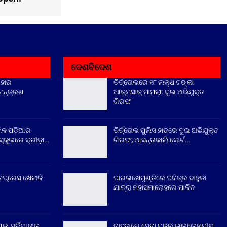
ଦେଶବିଦେଶ
ିହାର
ତିର୍ତ୍ତୋଲରେ ୧୮ ଲକ୍ଷ ଟଙ୍କା
ିମନ୍ତ୍ରଣ
ଆତ୍ମସାତ୍ ମାମଲା: ଦୁଇ ଅଭିଯୁକ୍ତ
ଗିରଫ
େଳ ପଡ଼ିଆର
ତିର୍ତ୍ତୋଲ ପୁଲିସ ହାତରେ ଦୁଇ ଅଭିଯୁକ୍ତ
୍କୁଲରେ କ୍ରୀଡ଼ା…
ଗିରଫ, ଆସନ୍ତାକାଲି କୋର୍ଟ…
ଚପ୍ରେସ ଖେଳାଳି
ପାରଳାଖେମୁଣ୍ଡିରେ ପବିତ୍ର ବାହୁଡା
ଯାତ୍ରା ମହାସମାରୋହରେ ପାଳିତ
୍ଡ, ସର୍ବିୟାଙ୍କ
ବାହୁଡ଼ାରେ ସେବା ଦଳର ଉଲ୍ଲେଖନୀୟ