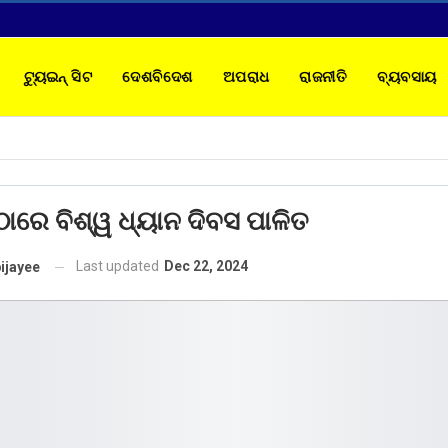
ଟ୍ୟୁଇନ୍ ସିଟ
ଦେଶବିଦେଶ
ଅପରାଧ
ରାଜନୀତି
ବ୍ୟବସାୟ
TACT
ଠାରେ ବିଶ୍ୱ ଧ୍ୟାନ ଦିବସ ପାଳିତ
Last updated
Dec 22, 2024
ijayee