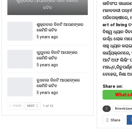
ଶୁକ୍ରବାର ଆପଣଙ୍କର ଦିନଟି କେମିତି
ଜାତିସଂଘ ସାଧାରଣ
କଟିବ
ମାନବବାଦୀ ପଦ୍ମଵ
ପରିପେକ୍ଷୀରେ, 
art of living 
ଶୁକ୍ରବାର ଦିନଟି ଆପଣଙ୍କର
କେମିତି କଟିବ
ବିଶ୍ୱ ଧ୍ୟାନ ଦିବ
5 years ago
ଉର୍ଦ୍ଧ ଲୋକ ମାନ
ସାହୁ ଧ୍ୟାନ କର
ଗୁରୁବାର ଦିନଟି ଆପଙ୍କର
କାର୍ଯ୍ୟକ୍ରମରେ,
କେମିତି କଟିବ
ଆର୍ଟ ଅଫ ଲିଭିଂ 
5 years ago
ମହାନ୍ତ,ରିତୁପର୍ଣ
ବେହେରା, ନିଶା ଅ
ବୁଧବାର ଦିନଟି ଆପଣଙ୍କର
କେମିତି କଟିବ
Share on:
5 years ago
Whats
PREV
NEXT
1 of 12
Biswabija
Share