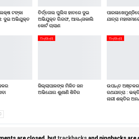
 ଲକ୍ଷ ଟଙ୍କା
ତିର୍ତ୍ତୋଲ ପୁଲିସ ହାତରେ ଦୁଇ
ପାରଳାଖେମୁଣ୍ଡିରେ
: ଦୁଇ ଅଭିଯୁକ୍ତ
ଅଭିଯୁକ୍ତ ଗିରଫ, ଆସନ୍ତାକାଲି
ଯାତ୍ରା ମହାସମାର
କୋର୍ଟ ଚାଲାଣ
ଅନ୍ୟାନ୍ୟ
ଅନ୍ୟାନ୍ୟ
 ଦଳର
ଜିଲ୍ଲାପାଳଙ୍କ ମିଳିତ ଜନ
ଉପାନ୍ତ ଅଞ୍ଚଳର
େବା
ଅଭିଯୋଗ ଶୁଣାଣି ଶିବିର
ରଥଯାତ୍ରା : ଭକ୍ତ
ନାରୀ ଶକ୍ତିର ଅନନ
ents are closed, but
trackbacks
and pingbacks are 