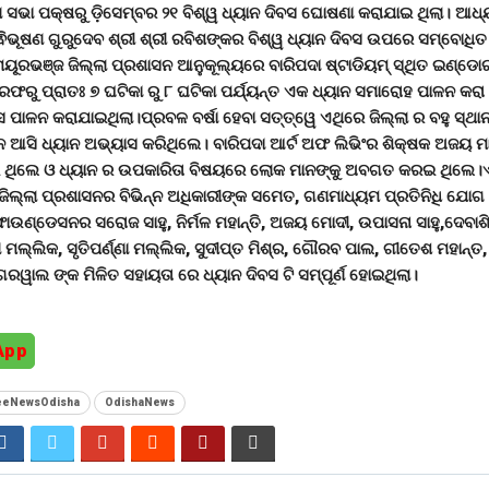
 ସଭା ପକ୍ଷରୁ ଡ଼ିସେମ୍ବର ୨୧ ବିଶ୍ୱ ଧ୍ୟାନ ଦିବସ ଘୋଷଣା କରାଯାଇ ଥିଲା। ଆଧ୍ୟ
ିଭୂଷଣ ଗୁରୁଦେବ ଶ୍ରୀ ଶ୍ରୀ ରବିଶଙ୍କର ବିଶ୍ୱ ଧ୍ୟାନ ଦିବସ ଉପରେ ସମ୍ବୋଧିତ
ମୟୂରଭଞ୍ଜ ଜିଲ୍ଲା ପ୍ରଶାସନ ଆନୁକୂଲ୍ୟରେ ବାରିପଦା ଷ୍ଟାଡିୟମ୍ ସ୍ଥିତ ଇଣ୍ଡ
ତରଫରୁ ପ୍ରାତଃ ୭ ଘଟିକା ରୁ ୮ ଘଟିକା ପର୍ଯ୍ୟନ୍ତ ଏକ ଧ୍ୟାନ ସମାରୋହ ପାଳନ କରା
ସ ପାଳନ କରାଯାଇଥିଲା।ପ୍ରବଳ ବର୍ଷା ହେବା ସତ୍ତ୍ୱେ ଏଥିରେ ଜିଲ୍ଲା ର ବହୁ ସ୍ଥାନ
େ ଆସି ଧ୍ୟାନ ଅଭ୍ୟାସ କରିଥିଲେ। ବାରିପଦା ଆର୍ଟ ଅଫ ଲିଭିଂର ଶିକ୍ଷକ ଅଜୟ ମା
ାଇ ଥିଲେ ଓ ଧ୍ୟାନ ର ଉପକାରିତା ବିଷୟରେ ଲୋକ ମାନଙ୍କୁ ଅବଗତ କରଇ ଥିଲେ।ଏ
 ଜିଲ୍ଲା ପ୍ରଶାସନର ବିଭିନ୍ନ ଅଧିକାରୀଙ୍କ ସମେତ, ଗଣମାଧ୍ୟମ ପ୍ରତିନିଧି ଯୋ
ଫାଉଣ୍ଡେସନର ସରୋଜ ସାହୁ, ନିର୍ମଳ ମହାନ୍ତି, ଅଜୟ ମୋଦୀ, ଉପାସନା ସାହୁ,ଦେବାଶ
୍ଣ ମଲ୍ଲିକ, ସୃତିପର୍ଣ୍ଣା ମଲ୍ଲିକ, ସୁଦୀପ୍ତ ମିଶ୍ର, ଗୌରବ ପାଲ, ଗୀତେଶ ମହାନ୍ତ
ଗରୱାଲ ଙ୍କ ମିଳିତ ସହାୟତା ରେ ଧ୍ୟାନ ଦିବସ ଟି ସମ୍ପୂର୍ଣ ହୋଇଥିଲା।
App
yeeNewsOdisha
OdishaNews