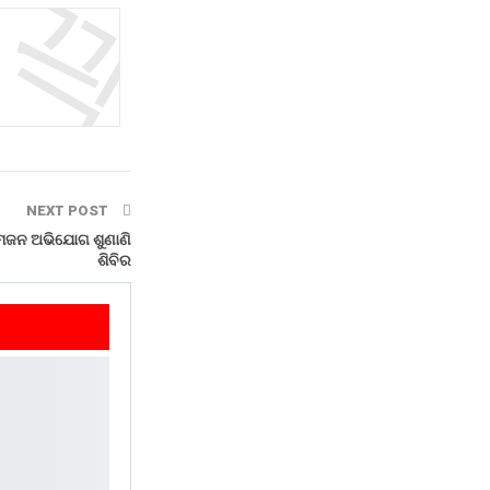
NEXT POST
ୁଗ୍ମଜନ ଅଭିଯୋଗ ଶୁଣାଣି
ଶିବିର