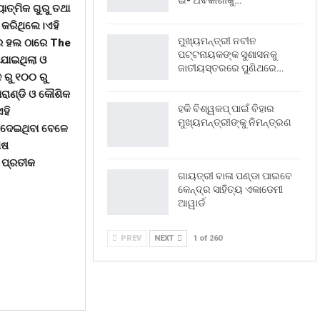
ଇ- ଅବକାରୀକୁ…
ାତ୍ମିକ ଗୁରୁ ତଥା
 କରିଥିଲେ।ଏହି
ମୁଖ୍ୟମନ୍ତ୍ରୀ ନବୀନ
ୋର ହଲ ଠାରେ The
ପଟ୍ଟନାୟକଙ୍କ ସୁଶାସନକୁ
 ଯାଇଥିଲା ଓ
ଜାତୀୟସ୍ତରରେ ପୁଣିଥରେ…
 ରୁ ୧୦୦ ରୁ
ରାଣ୍ଡି ଓ କୌଶିକ
ହକି ବିଶ୍ୱକପ୍ ପାଇଁ ବିହାର
ହି
ମୁଖ୍ୟମନ୍ତ୍ରୀଙ୍କୁ ନିମନ୍ତ୍ରଣ
ଗ ଦେଇଥିବା ବେଳେ
ିଷ
, ପ୍ରତୀକ
ଗାୟତ୍ରୀ ବାଳା ପଣ୍ଡା ପାଇବେ
କେନ୍ଦ୍ର ସାହିତ୍ୟ ଏକାଡେମୀ
ଆୱାର୍ଡ
PREV
NEXT
1 of 260