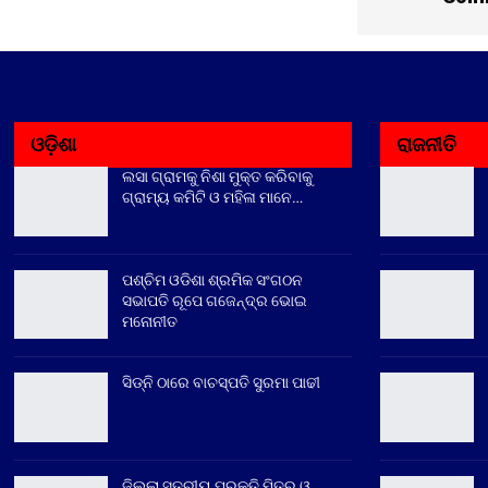
ଓଡ଼ିଶା
ରାଜନୀତି
ଲସା ଗ୍ରାମକୁ ନିଶା ମୁକ୍ତ କରିବାକୁ
ଗ୍ରାମ୍ୟ କମିଟି ଓ ମହିଳା ମାନେ…
ପଶ୍ଚିମ ଓଡିଶା ଶ୍ରମିକ ସଂଗଠନ
ସଭାପତି ରୂପେ ଗଜେନ୍ଦ୍ର ଭୋଇ
ମନୋନୀତ
ସିଡ୍‌ନି ଠାରେ ବାଚସ୍ପତି ସୁରମା ପାଢୀ
ଜିଲ୍ଲା ସ୍ତରୀୟ ପ୍ରକୃତି ମିତ୍ର ଓ