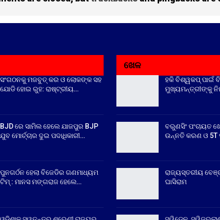
ଖେଳ
ସଂଗଠନକୁ ମଜବୁତ୍ କର ଓ ଲୋକଙ୍କ ସହ
ହକି ବିଶ୍ୱକପ୍ ପାଇଁ ବ
ଯୋଡି ହୋଇ ରୁହ: ରାଷ୍ଟ୍ରୀୟ…
ମୁଖ୍ୟମନ୍ତ୍ରୀଙ୍କୁ ନ
BJD ରେ ସାମିଲ ହେଲେ ଯାଜପୁର BJP
ବରୁଣସିଂ ପଂଚାୟତ ଖ
ଯୁବ ମୋର୍ଚ୍ଚାର ଦୁଇ ପଦାଧିକାରୀ…
ଉନ୍ନତି କରଣ ଓ 5T ସ
ପୁନଗର୍ଠନ ହେଲା ବିଜେଡିର ଗଣମାଧ୍ୟମ
ରାଜ୍ୟସ୍ତରୀୟ ବେଞ୍
ଟିମ୍ : ମାନସ ମଙ୍ଗରାଜ ହେଲେ…
ଘାସିରାମ
ଓଡ଼ିଶାକୁ ସ୍ୱତନ୍ତ୍ର ଶ୍ରେଣୀ ରାଜ୍ୟର
ସ୍ୱିଡେନ, ସ୍ୱିଜରଲାଣ