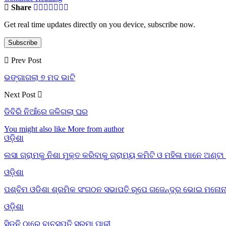
Share
Get real time updates directly on you device, subscribe now.
Subscribe
Prev Post
ଭଙ୍ଗାଗଲା ୭ ମଦ ଭାଟି
Next Post
ଡିବିରି ନିଆଁରେ ଜଳିଗଲା ଘର
You might also like
More from author
ଓଡ଼ିଶା
ଲସା ଗ୍ରାମକୁ ନିଶା ମୁକ୍ତ କରିବାକୁ ଗ୍ରାମ୍ୟ କମିଟି ଓ ମହିଳା ମାନେ ଅଣ୍ଟା 
ଓଡ଼ିଶା
ପଶ୍ଚିମ ଓଡିଶା ଶ୍ରମିକ ସଂଗଠନ ସଭାପତି ରୂପେ ଗଜେନ୍ଦ୍ର ଭୋଇ ମନୋନ
ଓଡ଼ିଶା
ସିଡ୍‌ନି ଠାରେ ବାଚସ୍ପତି ସୁରମା ପାଢୀ