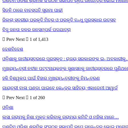
ପଶ୍ଚିମ ଓଡିଶା ଶ୍ରମିକ ସଂଗଠନ ସଭାପତି ରୂପେ ଗଜେନ୍ଦ୍ର ଭୋଇ ମନୋନ
ସିଡ୍‌ନି ଠାରେ ବାଚସ୍ପତି ସୁରମା ପାଢୀ
ଜିଲ୍ଲା ସ୍ତରୀୟ ପ୍ରକୃତି ମିତ୍ର ଓ ପ୍ରକୃତି ବନ୍ଧୁ ପୁରସ୍କାର ଉତ୍ସବ
ବିଜୁ ଜନତା ଦଳର ଜନସମ୍ପର୍କ ପଦଯାତ୍ରା
Prev
Next
1 of 1,413
ଦେଶବିଦେଶ
ଓଡ଼ିଶାକୁ ଜାତୀୟସ୍ତରରେ ପୁରସ୍କୃତ : ରାଜ୍ୟ ସରକାରଙ୍କ ଇ- ଅବକାରୀକ
ମୁଖ୍ୟମନ୍ତ୍ରୀ ନବୀନ ପଟ୍ଟନାୟକଙ୍କ ସୁଶାସନକୁ ଜାତୀୟସ୍ତରରେ ପୁଣିଥ
ହକି ବିଶ୍ୱକପ୍ ପାଇଁ ବିହାର ମୁଖ୍ୟମନ୍ତ୍ରୀଙ୍କୁ ନିମନ୍ତ୍ରଣ
ଗାୟତ୍ରୀ ବାଳା ପଣ୍ଡା ପାଇବେ କେନ୍ଦ୍ର ସାହିତ୍ୟ ଏକାଡେମୀ ଆୱାର୍ଡ
Prev
Next
1 of 260
ଓଡ଼ିଶା
ଲସା ଗ୍ରାମକୁ ନିଶା ମୁକ୍ତ କରିବାକୁ ଗ୍ରାମ୍ୟ କମିଟି ଓ ମହିଳା ମାନେ…
ପଶ୍ଚିମ ଓଡିଶା ଶ୍ରମିକ ସଂଗଠନ ସଭାପତି ରୂପେ ଗଜେନ୍ଦ୍ର ଭୋଇ ମନୋନ