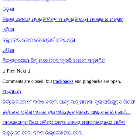
ଓଡ଼ିଶା
ଜିଲ୍ଲା ସ୍ତରୀୟ ପ୍ରକୃତି ମିତ୍ର ଓ ପ୍ରକୃତି ବନ୍ଧୁ ପୁରସ୍କାର ଉତ୍ସବ
ଓଡ଼ିଶା
ବିଜୁ ଜନତା ଦଳର ଜନସମ୍ପର୍କ ପଦଯାତ୍ରା
ଓଡ଼ିଶା
ଜିଲ୍ଲାସ୍ତରୀୟ ଶିଶୁ ମହୋତ୍ସବ ‘ସୁରଭି ୨୦୨୪’ ଅନୁଷ୍ଠିତ
Prev
Next
Comments are closed, but
trackbacks
and pingbacks are open.
ଅନ୍ୟାନ୍ୟ
ତିର୍ତ୍ତୋଲରେ ୧୮ ଲକ୍ଷ ଟଙ୍କା ଆତ୍ମସାତ୍ ମାମଲା: ଦୁଇ ଅଭିଯୁକ୍ତ ଗିରଫ
ତିର୍ତ୍ତୋଲ ପୁଲିସ ହାତରେ ଦୁଇ ଅଭିଯୁକ୍ତ ଗିରଫ, ଆସନ୍ତାକାଲି କୋର୍ଟ…
ପାରଳାଖେମୁଣ୍ଡିରେ ପବିତ୍ର ବାହୁଡା ଯାତ୍ରା ମହାସମାରୋହରେ ପାଳିତ
ବାହୁଡ଼ାରେ ସେବା ଦଳର ଉଲ୍ଲେଖନୀୟ ସେବା