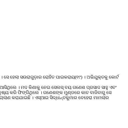
ସେ ହେଲା ସଉରାଗୁଡ଼ାର ରୋହିତ ପାଇକରାୟ(୧୯) । ଅଭିଯୁକ୍ତକୁ କୋର୍ଟ
କ ଆସିଥିଲେ । ମଦ କିଣାକୁ ନେଇ ସେଲସ୍ ବୟ ଗଣେଶ ପ୍ରସାଦ ସାହୁ ଏବଂ
ଷ୍ୟ କରି ଫିଙ୍ଗିଥିଲେ । ଗଣେଶଙ୍କ ମୁଣ୍ଡରେ କାଚ ବାଜିବାରୁ ସେ
 ଚାଲାଣ କରାଯାଇଛି । ଏସ୍ଆଇ ସିଦ୍ଧାନ୍ତକୁମାର ବେହେରା ମାମଲାର