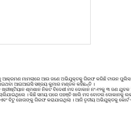
ୁ ଆକ୍ରମଣ ମାମଲାରେ ଆଉ ଜଣେ ଅଭିଯୁକ୍ତକୁ ଗିରଫ କରିଛି ଟାଉନ ପୁଲିସ । 
ଆଯାଇଥବା ଆଇଆଇସି ସଞ୍ଜୟ କୁମାର ମଣ୍ଡଳ କହିଛନ୍ତି ।
ଡ଼ ଖ୍ରୀଷ୍ଟିୟାନ ଶ୍ମଶାନ ନିକଟ ବିଦେଶୀ ମଦ ଦୋକାନ ନଂ-୧୨କୁ ୩ ଜଣ ଯୁବ
 ଚାଲିଯାଇଥିଲେ । କିଛି ସମୟ ପରେ ପହଞ୍ଚି ଖାଲି ମଦ ବୋତଲ ଦୋକାନକୁ ଲକ୍
ଏବଂ ବିଟୁ ହୋତାଙ୍କୁ ଗିରଫ କରାଯାଇଥିଲା । ଆଜି ତୃତୀୟ ଅଭିଯୁକ୍ତକୁ କୋର୍ଟ