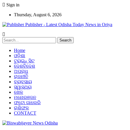
Sign in
Thursday, August 6, 2026
Publisher - Latest Odisha Today News in Oriya
Home
ଓଡ଼ିଶା
ଟ୍ୟୁଇନ୍ ସିଟ
ଦେଶବିଦେଶ
ଅପରାଧ
ରାଜନୀତି
ବ୍ୟବସାୟ
ସ୍ୱାସ୍ଥ୍ୟ
ଖେଳ
ମନୋରଞ୍ଜନ
ଫଟୋ ଗାଲେରି
ରାଶିଫଳ
CONTACT