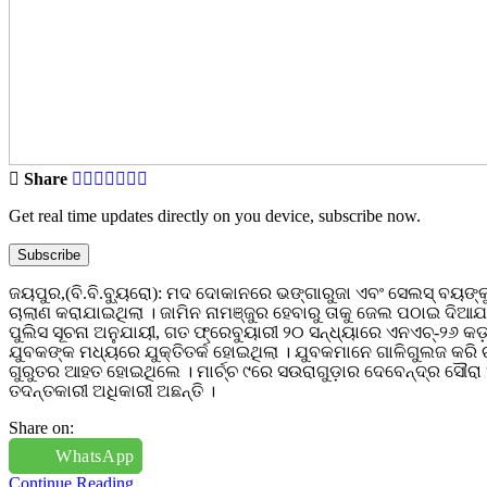
Share
Get real time updates directly on you device, subscribe now.
Subscribe
ଜୟପୁର,(ବି.ବି.ବୁ୍ୟରୋ): ମଦ ଦୋକାନରେ ଭଙ୍ଗାରୁଜା ଏବଂ ସେଲସ୍ ବୟଙ୍କ
ଚାଲାଣ କରାଯାଇଥିଲା । ଜାମିନ ନାମଞ୍ଜୁର ହେବାରୁ ତାକୁ ଜେଲ ପଠାଇ ଦି
ପୁଲିସ ସୂଚନା ଅନୁଯାୟୀ, ଗତ ଫ୍ରେବୁୟାରୀ ୨୦ ସନ୍ଧ୍ୟାରେ ଏନଏଚ୍-୨୬ କ
ଯୁବକଙ୍କ ମଧ୍ୟରେ ଯୁକ୍ତିତର୍କ ହୋଇଥିଲା । ଯୁବକମାନେ ଗାଳିଗୁଲଜ କରି
ଗୁରୁତର ଆହତ ହୋଇଥିଲେ । ମାର୍ଚ୍ଚ ୯ରେ ସଉରାଗୁଡ଼ାର ଦେବେନ୍ଦ୍ର ସୌରା 
ତଦନ୍ତକାରୀ ଅଧିକାରୀ ଅଛନ୍ତି ।
Share on:
WhatsApp
Continue Reading