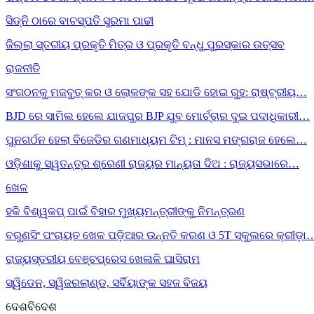
ସିଡ୍‌ନି ଠାରେ ବାଚସ୍ପତି ସୁରମା ପାଢୀ
ଜିଲ୍ଲା ସ୍ତରୀୟ ପ୍ରକୃତି ମିତ୍ର ଓ ପ୍ରକୃତି ବନ୍ଧୁ ପୁରସ୍କାର ଉତ୍ସବ
ରାଜନୀତି
ସଂଗଠନକୁ ମଜବୁତ୍ କର ଓ ଲୋକଙ୍କ ସହ ଯୋଡି ହୋଇ ରୁହ: ରାଷ୍ଟ୍ରୀୟ…
BJD ରେ ସାମିଲ ହେଲେ ଯାଜପୁର BJP ଯୁବ ମୋର୍ଚ୍ଚାର ଦୁଇ ପଦାଧିକାରୀ…
ପୁନଗର୍ଠନ ହେଲା ବିଜେଡିର ଗଣମାଧ୍ୟମ ଟିମ୍ : ମାନସ ମଙ୍ଗରାଜ ହେଲେ…
ଓଡ଼ିଶାକୁ ସ୍ୱତନ୍ତ୍ର ଶ୍ରେଣୀ ରାଜ୍ୟର ମାନ୍ୟତା ଦିଅ : ରାଜ୍ୟସଭାରେ…
ଖେଳ
ହକି ବିଶ୍ୱକପ୍ ପାଇଁ ବିହାର ମୁଖ୍ୟମନ୍ତ୍ରୀଙ୍କୁ ନିମନ୍ତ୍ରଣ
ବରୁଣସିଂ ପଂଚାୟତ ଖେଳ ପଡ଼ିଆର ଉନ୍ନତି କରଣ ଓ 5T ସ୍କୁଲରେ କ୍ରୀଡ଼ା
ରାଜ୍ୟସ୍ତରୀୟ ବେଞ୍ଚପ୍ରେସ ଖେଳାଳି ଘାସିରାମ
ସ୍ୱିଡେନ, ସ୍ୱିଜରଲାଣ୍ଡ, ସର୍ବିୟାଙ୍କ ସହଜ ବିଜୟ
ଦେଶବିଦେଶ