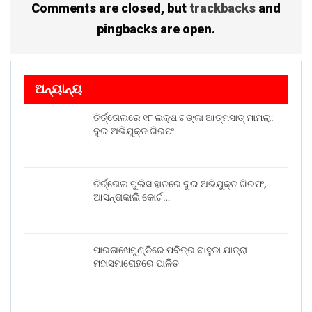
Comments are closed, but
trackbacks
and
ପଟ୍ଟନାୟକ, ସଂଗୀତ ଗୁରୁ ବିଜୟ କୁମାର ଜେନା ପ୍ରମୁଖ ଯୋଗଦେଇ
ଶିଳ୍ପୀମାନଙ୍କୁ ସମ୍ବର୍ଦ୍ଧିତ କରିଥିଲେ । ଆଜି ଶିଳ୍ପୀମାନଙ୍କର
pingbacks are open.
ଦ୍ୱାରା ପରିବେଷିତ ସମସ୍ତ ନୃତ୍ୟ ଅତ୍ୟନ୍ତ ଉଚ୍ଚକୋଟୀର ରହିଥିଲା
। ଦିବସବ୍ୟାପି ଆଜିର କାର୍ଯ୍ୟକ୍ରମରେ ବହୁସଂଖ୍ୟାରେ ଦର୍ଶକ ତଥା
ଜନସାଧାରଣ ଯୋଗଦେଇ କାର୍ଯ୍ୟକ୍ରମକୁ ଉପଭୋଗ କରିଥିଲେ ।
ଅନ୍ୟାନ୍ୟ
Share on:
ତିର୍ତ୍ତୋଲରେ ୧୮ ଲକ୍ଷ ଟଙ୍କା ଆତ୍ମସାତ୍ ମାମଲା:
WhatsApp
ଦୁଇ ଅଭିଯୁକ୍ତ ଗିରଫ
ତିର୍ତ୍ତୋଲ ପୁଲିସ ହାତରେ ଦୁଇ ଅଭିଯୁକ୍ତ ଗିରଫ,
ଆସନ୍ତାକାଲି କୋର୍ଟ…
ପାରଳାଖେମୁଣ୍ଡିରେ ପବିତ୍ର ବାହୁଡା ଯାତ୍ରା
ମହାସମାରୋହରେ ପାଳିତ