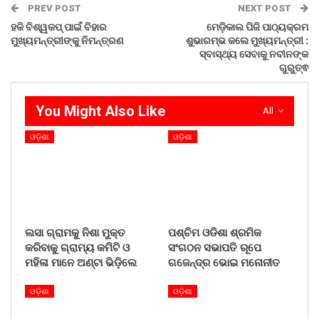
PREV POST
NEXT POST
ହକି ବିଶ୍ୱକପ୍ ପାଇଁ ବିହାର
ମେଡ଼ିକାଲ ପିଜି ପାଠ୍ୟକ୍ରମ
ମୁଖ୍ୟମନ୍ତ୍ରୀଙ୍କୁ ନିମନ୍ତ୍ରଣ
ଶୁଭାରମ୍ଭ କଲେ ମୁଖ୍ୟମନ୍ତ୍ରୀ :
ସ୍ବାସ୍ଥ୍ୟ ସେବାକୁ ନବୀନଙ୍କ
ଗୁରୁତ୍ଵ
You Might Also Like
All
ଓଡ଼ିଶା
ଓଡ଼ିଶା
ସେହିପରି ଆଜି ଅପରାହ୍ଣ ଅଧିବେଶନରେ ବର୍ଦ୍ଧମାନ ପ୍ରତିଭା
ଲସା ଗ୍ରାମକୁ ନିଶା ମୁକ୍ତ
ପଶ୍ଚିମ ଓଡିଶା ଶ୍ରମିକ
ସାଂସ୍କୃତିକ କେନ୍ଦ୍ର(ପଶ୍ଚିମବଙ୍ଗ)ର ଶିଳ୍ପୀମାନେ ଦଳଗତ ଓଡିଶୀ
କରିବାକୁ ଗ୍ରାମ୍ୟ କମିଟି ଓ
ସଂଗଠନ ସଭାପତି ରୂପେ
ନୃତ୍ୟ ପରିବେଷଣ କରିଥିଲେ । ତି. ତୁଲିକା ରେଡ୍ଡି,ଭୁବନେଶ୍ୱର,
ମହିଳା ମାନେ ଅଣ୍ଟା ଭିଡ଼ିଲେ
ଗଜେନ୍ଦ୍ର ଭୋଇ ମନୋନୀତ
ଦିପ୍ରୀମୟୀ ସାହୁ(ବ୍ରହ୍ମପୁର),ଦେବାଂଶୀ ନିକିତା ଚୌଧୁରୀ,ଭୁବନେଶ୍ୱର
ଏକକ ଓଡିଶୀ ନୃତ୍ୟ ପରିବେଷଣ କରିଥିବା ବେଳେ ସୂଜାତା
ଓଡ଼ିଶା
ଓଡ଼ିଶା
ଅଗ୍ରଓ୍ୱାଲ ଏବଂ ସସ୍ମିତା ବେହେରାଙ୍କ ଦ୍ୱାରା ଓଡିଶୀ ଯୁଗଳବନ୍ଦୀ