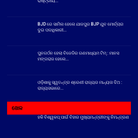
ରାଷ୍ଟ୍ରୀୟ…
BJD ରେ ସାମିଲ ହେଲେ ଯାଜପୁର BJP ଯୁବ ମୋର୍ଚ୍ଚାର
ଦୁଇ ପଦାଧିକାରୀ…
ପୁନଗର୍ଠନ ହେଲା ବିଜେଡିର ଗଣମାଧ୍ୟମ ଟିମ୍ : ମାନସ
ମଙ୍ଗରାଜ ହେଲେ…
ଓଡ଼ିଶାକୁ ସ୍ୱତନ୍ତ୍ର ଶ୍ରେଣୀ ରାଜ୍ୟର ମାନ୍ୟତା ଦିଅ :
ରାଜ୍ୟସଭାରେ…
ଖେଳ
ହକି ବିଶ୍ୱକପ୍ ପାଇଁ ବିହାର ମୁଖ୍ୟମନ୍ତ୍ରୀଙ୍କୁ ନିମନ୍ତ୍ରଣ