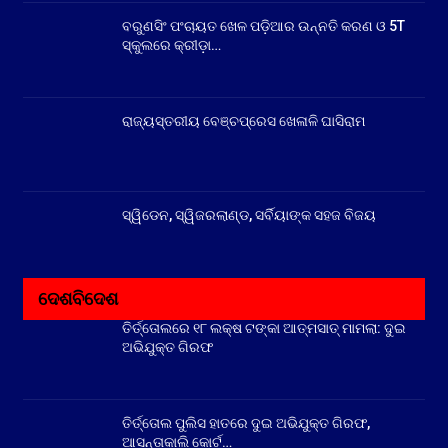
ବରୁଣସିଂ ପଂଚାୟତ ଖେଳ ପଡ଼ିଆର ଉନ୍ନତି କରଣ ଓ 5T
ସ୍କୁଲରେ କ୍ରୀଡ଼ା…
ରାଜ୍ୟସ୍ତରୀୟ ବେଞ୍ଚପ୍ରେସ ଖେଳାଳି ଘାସିରାମ
ସ୍ୱିଡେନ, ସ୍ୱିଜରଲାଣ୍ଡ, ସର୍ବିୟାଙ୍କ ସହଜ ବିଜୟ
ଦେଶବିଦେଶ
ତିର୍ତ୍ତୋଲରେ ୧୮ ଲକ୍ଷ ଟଙ୍କା ଆତ୍ମସାତ୍ ମାମଲା: ଦୁଇ
ଅଭିଯୁକ୍ତ ଗିରଫ
ତିର୍ତ୍ତୋଲ ପୁଲିସ ହାତରେ ଦୁଇ ଅଭିଯୁକ୍ତ ଗିରଫ,
ଆସନ୍ତାକାଲି କୋର୍ଟ…