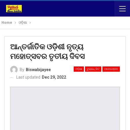
Home
ଓଡ଼ିଶା
ଆନ୍ତର୍ଜାତିକ ଓଡ଼ିଶୀ ନୃତ୍ୟ
ମହୋତ୍ସବର ତୃତୀୟ ଦିବସ
ଓଡ଼ିଶା
ଟ୍ୟୁଇନ୍ ସିଟ
ମନୋରଞ୍ଜନ
By
Biswabijayee
Last updated
Dec 29, 2022