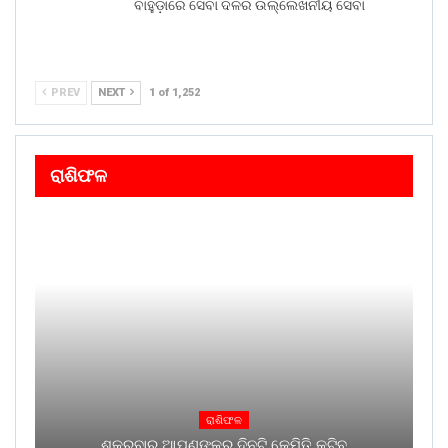
ବାହୁଡ଼ାରେ ସେବା ଦଳର ଉଲ୍ଲେଖନୀୟ ସେବା
PREV
NEXT
1 of 1,252
ରାଶିଫଳ
ରାଶିଫଳ
ଶୁକ୍ରବାର ଆପଣଙ୍କର ଦିନଟି କେମିତି କଟିବ