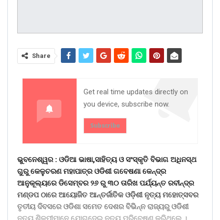
Share
Get real time updates directly on
you device, subscribe now.
Subscribe
ଭୁବନେଶ୍ୱର : ଓଡିଆ ଭାଷା,ସାହିତ୍ୟ ଓ ସଂସ୍କୃତି ବିଭାଗ ଅଧିନସ୍ଥ
ଗୁରୁ କେଳୁଚରଣ ମହାପାତ୍ର ଓଡିଶୀ ଗବେଷଣା କେନ୍ଦ୍ର
ଆନୁକୂଲ୍ୟରେ ଡିସେମ୍ବର ୨୬ ରୁ ୩୦ ତାରିଖ ପର୍ଯ୍ୟନ୍ତ ରବୀନ୍ଦ୍ର
ମଣ୍ଡପ ଠାରେ ଆୟୋଜିତ ଆନ୍ତର୍ଜାତିକ ଓଡ଼ିଶୀ ନୃତ୍ୟ ମହୋତ୍ସବର
ତୃତୀୟ ଦିବସରେ ଓଡିଶା ସମେତ ଦେଶର ବିଭିନ୍ନ ରାଜ୍ୟରୁ ଓଡିଶୀ
ନୃତ୍ୟ ଶିଳ୍ପୀମାନେ ଯୋଗଦେଇ ନୃତ୍ୟ ପରିବେଷଣ କରିଥିଲେ ।