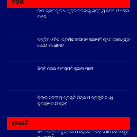
ଓଡ଼ିଶା
ଲସା ଗ୍ରାମକୁ ନିଶା ମୁକ୍ତ କରିବାକୁ ଗ୍ରାମ୍ୟ କମିଟି ଓ ମହିଳା
ମାନେ…
ପଶ୍ଚିମ ଓଡିଶା ଶ୍ରମିକ ସଂଗଠନ ସଭାପତି ରୂପେ ଗଜେନ୍ଦ୍ର
ଭୋଇ ମନୋନୀତ
ସିଡ୍‌ନି ଠାରେ ବାଚସ୍ପତି ସୁରମା ପାଢୀ
ଜିଲ୍ଲା ସ୍ତରୀୟ ପ୍ରକୃତି ମିତ୍ର ଓ ପ୍ରକୃତି ବନ୍ଧୁ
ପୁରସ୍କାର ଉତ୍ସବ
ରାଜନୀତି
ସଂଗଠନକୁ ମଜବୁତ୍ କର ଓ ଲୋକଙ୍କ ସହ ଯୋଡି ହୋଇ ରୁହ: