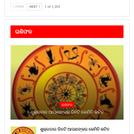
PREV
NEXT
1 of 1,252
ରାଶିଫଳ
ରାଶିଫଳ
ଶୁକ୍ରବାର ଆପଣଙ୍କର ଦିନଟି କେମିତି କଟିବ
ଶୁକ୍ରବାର ଦିନଟି ଆପଣଙ୍କର କେମିତି କଟିବ