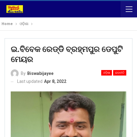
Home
ଓଡ଼ିଶା
ଇ.ବିବେକ ରେଡ୍ଡି ବ୍ରହ୍ମପୁର ଡେପୁଟି
ମେୟର
ଓଡ଼ିଶା
ରାଜନୀତି
By
Biswabijayee
Last updated
Apr 8, 2022