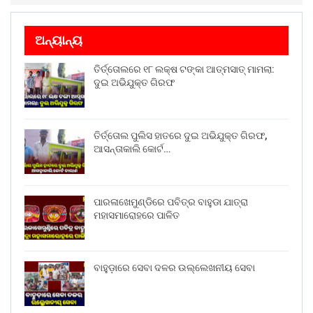
ଅନ୍ୟାନ୍ୟ
ତିର୍ତ୍ତୋଲରେ ୧୮ ଲକ୍ଷ ଟଙ୍କା ଆତ୍ମସାତ୍ ମାମଲା:
ଦୁଇ ଅଭିଯୁକ୍ତ ଗିରଫ
ତିର୍ତ୍ତୋଲ ପୁଲିସ ହାତରେ ଦୁଇ ଅଭିଯୁକ୍ତ ଗିରଫ,
ଆସନ୍ତାକାଲି କୋର୍ଟ…
ପାରଳାଖେମୁଣ୍ଡିରେ ପବିତ୍ର ବାହୁଡା ଯାତ୍ରା
ମହାସମାରୋହରେ ପାଳିତ
ବାହୁଡ଼ାରେ ସେବା ଦଳର ଉଲ୍ଲେଖନୀୟ ସେବା