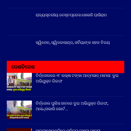
ରାଜ୍ୟସ୍ତରୀୟ ବେଞ୍ଚପ୍ରେସ ଖେଳାଳି ଘାସିରାମ
ସ୍ୱିଡେନ, ସ୍ୱିଜରଲାଣ୍ଡ, ସର୍ବିୟାଙ୍କ ସହଜ ବିଜୟ
ଦେଶବିଦେଶ
ତିର୍ତ୍ତୋଲରେ ୧୮ ଲକ୍ଷ ଟଙ୍କା ଆତ୍ମସାତ୍ ମାମଲା: ଦୁଇ
ଅଭିଯୁକ୍ତ ଗିରଫ
ତିର୍ତ୍ତୋଲ ପୁଲିସ ହାତରେ ଦୁଇ ଅଭିଯୁକ୍ତ ଗିରଫ,
ଆସନ୍ତାକାଲି କୋର୍ଟ…
ପାରଳାଖେମୁଣ୍ଡିରେ ପବିତ୍ର ବାହୁଡା ଯାତ୍ରା