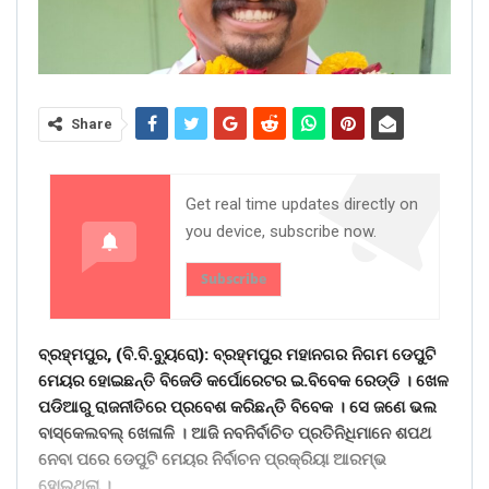
Share
Get real time updates directly on
you device, subscribe now.
Subscribe
ବ୍ରହ୍ମପୁର, (ବି.ବି.ବୁ୍ୟରୋ): ବ୍ରହ୍ମପୁର ମହାନଗର ନିଗମ ଡେପୁଟି
ମେୟର ହୋଇଛନ୍ତି ବିଜେଡି କର୍ପୋରେଟର ଇ.ବିବେକ ରେଡ୍ଡି । ଖେଳ
ପଡିଆରୁ ରାଜନୀତିରେ ପ୍ରବେଶ କରିଛନ୍ତି ବିବେକ । ସେ ଜଣେ ଭଲ
ବାସ୍କେଲବଲ୍ ଖେଳାଳି । ଆଜି ନବନିର୍ବାଚିତ ପ୍ରତିନିଧିମାନେ ଶପଥ
ନେବା ପରେ ଡେପୁଟି ମେୟର ନିର୍ବାଚନ ପ୍ରକ୍ରିୟା ଆରମ୍ଭ
ହୋଇଥିଲା ।