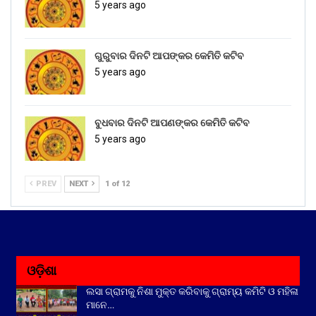
5 years ago
ଗୁରୁବାର ଦିନଟି ଆପଙ୍କର କେମିତି କଟିବ
5 years ago
ବୁଧବାର ଦିନଟି ଆପଣଙ୍କର କେମିତି କଟିବ
5 years ago
PREV
NEXT
1 of 12
ଓଡ଼ିଶା
ଲସା ଗ୍ରାମକୁ ନିଶା ମୁକ୍ତ କରିବାକୁ ଗ୍ରାମ୍ୟ କମିଟି ଓ ମହିଳା
ମାନେ…