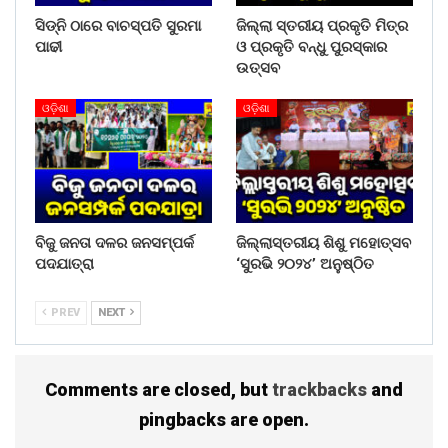
ନିଷ୍ପତ୍ତିକୁ ସମ୍ମାନ ଜଣାଇଛନ୍ତି । ଡେପୁଟି ମେୟର ଭାବେ ନିର୍ବାଚିତ
ସିଡ୍‌ନି ଠାରେ ବାଚସ୍ପତି ସୁରମା
ଜିଲ୍ଲା ସ୍ତରୀୟ ପ୍ରକୃତି ମିତ୍ର
ହେବା ପରେ ଇ.ବିବେକ ରେଡ୍ଡି କହିଛନ୍ତି, ମୁଖ୍ୟମନ୍ତ୍ରୀ ନବୀନ
ପାଢୀ
ଓ ପ୍ରକୃତି ବନ୍ଧୁ ପୁରସ୍କାର
ପଟ୍ଟନାୟକ ଯେଉଁ ଲକ୍ଷ୍ୟ ନେଇ ଏହି ଦାୟିତ୍ୱ ଦେଇଛନ୍ତି ନିଶ୍ଚିତ
ଉତ୍ସବ
ଭାବେ ତାହା ପୂରଣ କରିବ । ବିକାଶ ଧାରାକୁ ଆଗକୁ ନେବାକୁ ଗୁଣ୍ଡୁଚି
ମୂଷା ଭଳି କାମ କରିବି ବୋଲି ସେ କହିଛନ୍ତି ।
ଓଡ଼ିଶା
ଓଡ଼ିଶା
Share on:
WhatsApp
ବିଜୁ ଜନତା ଦଳର ଜନସମ୍ପର୍କ
ଜିଲ୍ଲାସ୍ତରୀୟ ଶିଶୁ ମହୋତ୍ସବ
ପଦଯାତ୍ରା
‘ସୁରଭି ୨୦୨୪’ ଅନୁଷ୍ଠିତ
PREV
NEXT
Comments are closed, but
trackbacks
and
pingbacks are open.