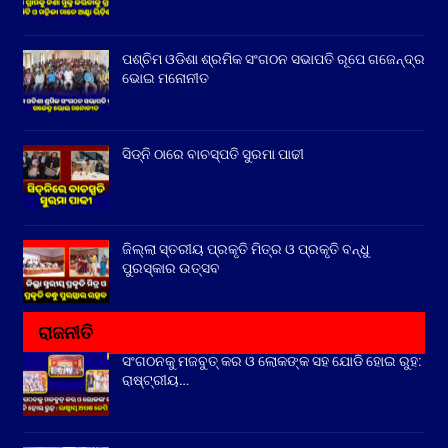
ପଶ୍ଚିମ ଓଡିଶା ଶ୍ରମିକ ସଂଗଠନ ସଭାପତି ରୂପେ ଗଜେନ୍ଦ୍ର
ଭୋଇ ମନୋନୀତ
ସିଡ୍‌ନି ଠାରେ ବାଚସ୍ପତି ସୁରମା ପାଢୀ
ଜିଲ୍ଲା ସ୍ତରୀୟ ପ୍ରକୃତି ମିତ୍ର ଓ ପ୍ରକୃତି ବନ୍ଧୁ
ପୁରସ୍କାର ଉତ୍ସବ
ରାଜନୀତି
ସଂଗଠନକୁ ମଜବୁତ୍ କର ଓ ଲୋକଙ୍କ ସହ ଯୋଡି ହୋଇ ରୁହ:
ରାଷ୍ଟ୍ରୀୟ…