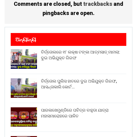
Comments are closed, but
trackbacks
and
pingbacks are open.
ଅନ୍ୟାନ୍ୟ
ତିର୍ତ୍ତୋଲରେ ୧୮ ଲକ୍ଷ ଟଙ୍କା ଆତ୍ମସାତ୍ ମାମଲା:
ଦୁଇ ଅଭିଯୁକ୍ତ ଗିରଫ
ତିର୍ତ୍ତୋଲ ପୁଲିସ ହାତରେ ଦୁଇ ଅଭିଯୁକ୍ତ ଗିରଫ,
ଆସନ୍ତାକାଲି କୋର୍ଟ…
ପାରଳାଖେମୁଣ୍ଡିରେ ପବିତ୍ର ବାହୁଡା ଯାତ୍ରା
ମହାସମାରୋହରେ ପାଳିତ