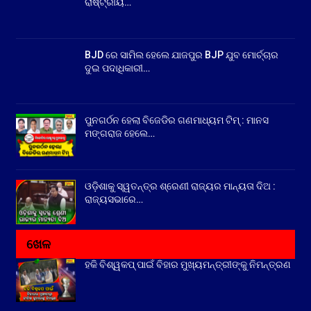
ରାଷ୍ଟ୍ରୀୟ…
BJD ରେ ସାମିଲ ହେଲେ ଯାଜପୁର BJP ଯୁବ ମୋର୍ଚ୍ଚାର
ଦୁଇ ପଦାଧିକାରୀ…
ପୁନଗର୍ଠନ ହେଲା ବିଜେଡିର ଗଣମାଧ୍ୟମ ଟିମ୍ : ମାନସ
ମଙ୍ଗରାଜ ହେଲେ…
ଓଡ଼ିଶାକୁ ସ୍ୱତନ୍ତ୍ର ଶ୍ରେଣୀ ରାଜ୍ୟର ମାନ୍ୟତା ଦିଅ :
ରାଜ୍ୟସଭାରେ…
ଖେଳ
ହକି ବିଶ୍ୱକପ୍ ପାଇଁ ବିହାର ମୁଖ୍ୟମନ୍ତ୍ରୀଙ୍କୁ ନିମନ୍ତ୍ରଣ