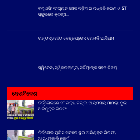
ବରୁଣସିଂ ପଂଚାୟତ ଖେଳ ପଡ଼ିଆର ଉନ୍ନତି କରଣ ଓ 5T
ସ୍କୁଲରେ କ୍ରୀଡ଼ା…
ରାଜ୍ୟସ୍ତରୀୟ ବେଞ୍ଚପ୍ରେସ ଖେଳାଳି ଘାସିରାମ
ସ୍ୱିଡେନ, ସ୍ୱିଜରଲାଣ୍ଡ, ସର୍ବିୟାଙ୍କ ସହଜ ବିଜୟ
ଦେଶବିଦେଶ
ତିର୍ତ୍ତୋଲରେ ୧୮ ଲକ୍ଷ ଟଙ୍କା ଆତ୍ମସାତ୍ ମାମଲା: ଦୁଇ
ଅଭିଯୁକ୍ତ ଗିରଫ
ତିର୍ତ୍ତୋଲ ପୁଲିସ ହାତରେ ଦୁଇ ଅଭିଯୁକ୍ତ ଗିରଫ,
ଆସନ୍ତାକାଲି କୋର୍ଟ…