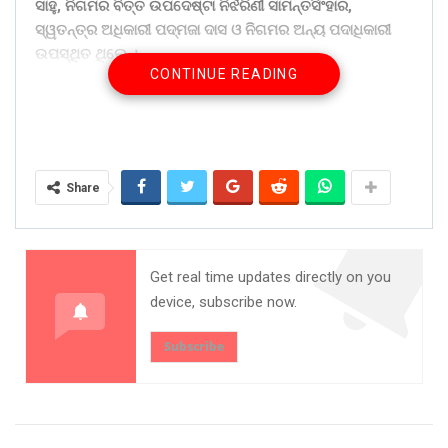
ସାହୁ, ନିଗମର ବିତ୍ତ ଉପଦେଷ୍ଟା ନିର୍ଝରିଣୀ ସାମନ୍ତସିଂହାର,
ସ୍ୱତନ୍ତ୍ର ଅଧିକାରୀ ପଦ୍ମଜା ଦାସ ଓ ନିଗମର ଅନ୍ୟ ପଦାଧିକାରୀ
ଉପସ୍ଥିତ ଥିଲେ ।
CONTINUE READING
Share
Get real time updates directly on you
device, subscribe now.
Subscribe
ଅନ୍ୟମାନଙ୍କ ମଧ୍ୟରେ ନବରଙ୍ଗପୁର ସାଂସଦ ଶ୍ରୀ ରମେଶ ମାଝି,
ଡାବୁଗାଁ ବିଧାୟକ ମନୋହର ରନ୍ଧାରୀ, ନବରଙ୍ଗପୁର ବିଧାୟକ ଶ୍ରୀ
ସଦାଶିବ ପ୍ରଧାନୀ, ଝରିଗାଁ ବିଧାୟକ ଶ୍ରୀ ପ୍ରକାଶ ମାଝି, ସ୍ୱତନ୍ତ୍ର