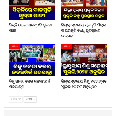
କରିବା ପାଇଁ ଉପଦେଷ୍ଟା ନିଯୁକ୍ତି ପାଇଁ ଘୋଷଣା କରିଥିଲେ ।
Share on:
WhatsApp
ସିଡ୍‌ନି ଠାରେ ବାଚସ୍ପତି ସୁରମା
ଜିଲ୍ଲା ସ୍ତରୀୟ ପ୍ରକୃତି ମିତ୍ର
ପାଢୀ
ଓ ପ୍ରକୃତି ବନ୍ଧୁ ପୁରସ୍କାର
ଉତ୍ସବ
ଓଡ଼ିଶା
ଓଡ଼ିଶା
ବିଜୁ ଜନତା ଦଳର ଜନସମ୍ପର୍କ
ଜିଲ୍ଲାସ୍ତରୀୟ ଶିଶୁ ମହୋତ୍ସବ
ପଦଯାତ୍ରା
‘ସୁରଭି ୨୦୨୪’ ଅନୁଷ୍ଠିତ
PREV
NEXT