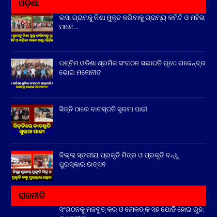
ଓଡ଼ିଶା
ଲସା ଗ୍ରାମକୁ ନିଶା ମୁକ୍ତ କରିବାକୁ ଗ୍ରାମ୍ୟ କମିଟି ଓ ମହିଳା
ମାନେ…
ପଶ୍ଚିମ ଓଡିଶା ଶ୍ରମିକ ସଂଗଠନ ସଭାପତି ରୂପେ ଗଜେନ୍ଦ୍ର
ଭୋଇ ମନୋନୀତ
ସିଡ୍‌ନି ଠାରେ ବାଚସ୍ପତି ସୁରମା ପାଢୀ
ଜିଲ୍ଲା ସ୍ତରୀୟ ପ୍ରକୃତି ମିତ୍ର ଓ ପ୍ରକୃତି ବନ୍ଧୁ
ପୁରସ୍କାର ଉତ୍ସବ
ରାଜନୀତି
ସଂଗଠନକୁ ମଜବୁତ୍ କର ଓ ଲୋକଙ୍କ ସହ ଯୋଡି ହୋଇ ରୁହ: