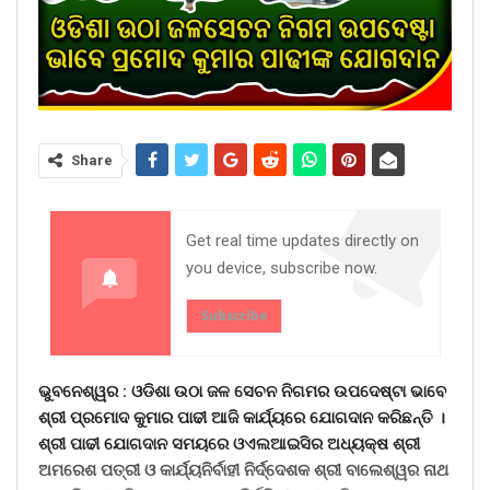
Share
Get real time updates directly on
you device, subscribe now.
Subscribe
ଭୁବନେଶ୍ୱର :
ଓଡିଶା ଉଠା ଜଳ ସେଚନ ନିଗମର ଉପଦେଷ୍ଟା ଭାବେ
ଶ୍ରୀ ପ୍ରମୋଦ କୁମାର ପାଢୀ ଆଜି କାର୍ଯ୍ୟରେ ଯୋଗଦାନ କରିଛନ୍ତି ।
ଶ୍ରୀ ପାଢୀ ଯୋଗଦାନ ସମୟରେ ଓଏଲଆଇସିର ଅଧ୍ୟକ୍ଷ ଶ୍ରୀ
ଅମରେଶ ପତ୍ରୀ ଓ କାର୍ଯ୍ୟନିର୍ବାହୀ ନିର୍ଦ୍ଦେଶକ ଶ୍ରୀ ବାଲେଶ୍ୱର ନାଥ