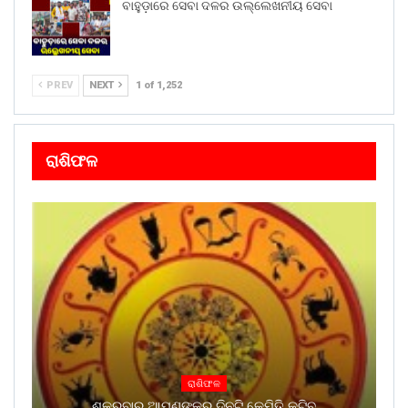
ବାହୁଡ଼ାରେ ସେବା ଦଳର ଉଲ୍ଲେଖନୀୟ ସେବା
PREV
NEXT
1 of 1,252
ରାଶିଫଳ
ରାଶିଫଳ
ଶୁକ୍ରବାର ଆପଣଙ୍କର ଦିନଟି କେମିତି କଟିବ