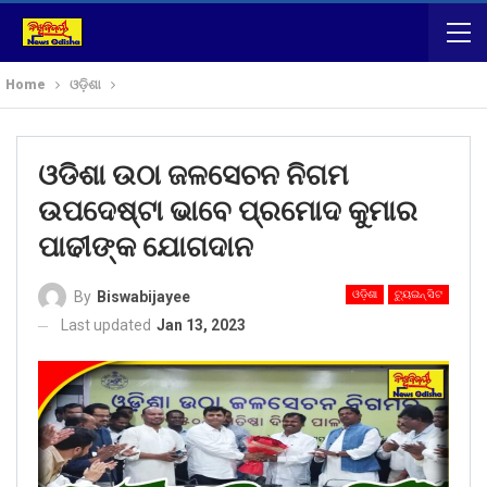
Home
ଓଡ଼ିଶା
ଓଡିଶା ଉଠା ଜଳସେଚନ ନିଗମ
ଉପଦେଷ୍ଟା ଭାବେ ପ୍ରମୋଦ କୁମାର
ପାଢୀଙ୍କ ଯୋଗଦାନ
ଓଡ଼ିଶା
ଟ୍ୟୁଇନ୍ ସିଟ
By
Biswabijayee
Last updated
Jan 13, 2023