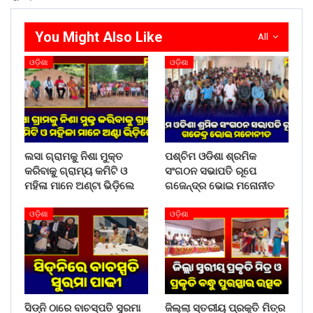
WhatsApp
You Might Also Like
All
ଓଡ଼ିଶା
ଓଡ଼ିଶା
ଲସା ଗ୍ରାମକୁ ନିଶା ମୁକ୍ତ
ପଶ୍ଚିମ ଓଡିଶା ଶ୍ରମିକ
କରିବାକୁ ଗ୍ରାମ୍ୟ କମିଟି ଓ
ସଂଗଠନ ସଭାପତି ରୂପେ
ମହିଳା ମାନେ ଅଣ୍ଟା ଭିଡ଼ିଲେ
ଗଜେନ୍ଦ୍ର ଭୋଇ ମନୋନୀତ
ଓଡ଼ିଶା
ଓଡ଼ିଶା
ସିଡ୍‌ନି ଠାରେ ବାଚସ୍ପତି ସୁରମା
ଜିଲ୍ଲା ସ୍ତରୀୟ ପ୍ରକୃତି ମିତ୍ର