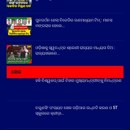
ପୁନଗର୍ଠନ ହେଲା ବିଜେଡିର ଗଣମାଧ୍ୟମ ଟିମ୍ : ମାନସ
ମଙ୍ଗରାଜ ହେଲେ…
ଓଡ଼ିଶାକୁ ସ୍ୱତନ୍ତ୍ର ଶ୍ରେଣୀ ରାଜ୍ୟର ମାନ୍ୟତା ଦିଅ :
ରାଜ୍ୟସଭାରେ…
ଖେଳ
ହକି ବିଶ୍ୱକପ୍ ପାଇଁ ବିହାର ମୁଖ୍ୟମନ୍ତ୍ରୀଙ୍କୁ ନିମନ୍ତ୍ରଣ
ବରୁଣସିଂ ପଂଚାୟତ ଖେଳ ପଡ଼ିଆର ଉନ୍ନତି କରଣ ଓ 5T
ସ୍କୁଲରେ କ୍ରୀଡ଼ା…