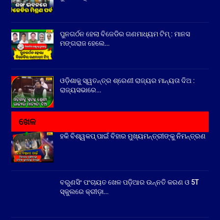
ପୁନଗର୍ଠନ ହେଲା ବିଜେଡିର ଗଣମାଧ୍ୟମ ଟିମ୍ : ମାନସ
ମଙ୍ଗରାଜ ହେଲେ…
ଓଡ଼ିଶାକୁ ସ୍ୱତନ୍ତ୍ର ଶ୍ରେଣୀ ରାଜ୍ୟର ମାନ୍ୟତା ଦିଅ :
ରାଜ୍ୟସଭାରେ…
ଖେଳ
ହକି ବିଶ୍ୱକପ୍ ପାଇଁ ବିହାର ମୁଖ୍ୟମନ୍ତ୍ରୀଙ୍କୁ ନିମନ୍ତ୍ରଣ
ବରୁଣସିଂ ପଂଚାୟତ ଖେଳ ପଡ଼ିଆର ଉନ୍ନତି କରଣ ଓ 5T
ସ୍କୁଲରେ କ୍ରୀଡ଼ା…