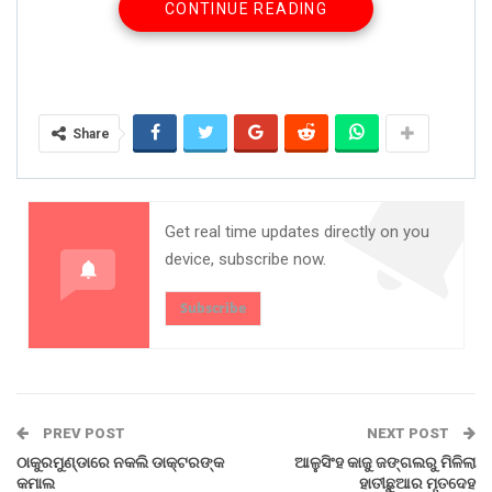
CONTINUE READING
ଲାଗିଥିବା ଗଛ ଗୁଡ଼ିକରେ ପାଣି ଦିଆଯାଉଥିଲା । ଟ୍ରାକ୍ଟର ଚାଳକ
ଲେଫ୍ରିପଡ଼ା କେନ୍ଦୁଡିହି ଗ୍ରାମର ପୁରୁଷୋତ୍ତମ ମାଝି ଗାଡ଼ିରେ
ବସିଥିବା ବେଳେ କଣ୍ଟିଆମୁରା ବିରିଙ୍ଗାପଡ଼ାର ସବି ଲାକଡ଼ା (୩୦)
ପାଇପରେ ପାଣି ଦେଉଥିବା ବେଳେ ହଠାତ ଏକ ଟ୍ରକ୍ ଆସି
ଟ୍ରାକ୍ଟରକୁ ଧକ୍କା ଦେଇଥିଲା । ଏହି ଦୁର୍ଘଟଣାରେ ପୁରୁଷୋତ୍ତମ ଓ
Share
ସବି ଗୁରୁତର ଆହତ ହୋଇଥିଲେ ।
୧୪୩ ନମ୍ବର ଜାତୀୟ ରାଜପଥର ବ୍ରାହ୍ମଣୀତରଙ୍ଗ ଥାନା ଅନ୍ତର୍ଗତ
ଦାଣ୍ଡିଆପାଲି ଠାରେ ଘଟିଥିବା ଦୁର୍ଘଟଣା ସମ୍ପର୍କରେ ଜଣାପଡ଼ିଛି,
ସାଇକଲରେ ଆସୁଥିବା ଜଣେ ଡାକ କର୍ମଚାରୀଙ୍କ ଉପରେ ଚଢ଼ି
Get real time updates directly on you
ଯାଇଥିଲା ସିମେଣ୍ଟ ବୋଝେଇ ଟ୍ରକ । ଫଳରେ ସେକ୍ଟର-୧୪
device, subscribe now.
ଅଞ୍ଚଳରେ ରହୁଥିବା ଡାକ କର୍ମଚାରୀ ହରିଶଚନ୍ଦ୍ର ଜେନା (୫୮)ଙ୍କ
ମୃତୁ୍ୟ ଘଟିଥିଲା ।
Subscribe
Share on:
WhatsApp
PREV POST
NEXT POST
ଠାକୁରମୁଣ୍ଡାରେ ନକଲି ଡାକ୍ଟରଙ୍କ
ଆଳୁସିଂହ କାଜୁ ଜଙ୍ଗଲରୁ ମିଳିଲା
କମାଲ
ହାତୀଛୁଆର ମୃତଦେହ