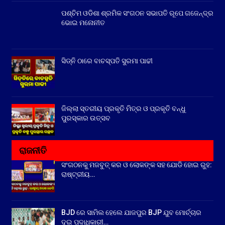
ପଶ୍ଚିମ ଓଡିଶା ଶ୍ରମିକ ସଂଗଠନ ସଭାପତି ରୂପେ ଗଜେନ୍ଦ୍ର
ଭୋଇ ମନୋନୀତ
ସିଡ୍‌ନି ଠାରେ ବାଚସ୍ପତି ସୁରମା ପାଢୀ
ଜିଲ୍ଲା ସ୍ତରୀୟ ପ୍ରକୃତି ମିତ୍ର ଓ ପ୍ରକୃତି ବନ୍ଧୁ
ପୁରସ୍କାର ଉତ୍ସବ
ରାଜନୀତି
ସଂଗଠନକୁ ମଜବୁତ୍ କର ଓ ଲୋକଙ୍କ ସହ ଯୋଡି ହୋଇ ରୁହ:
ରାଷ୍ଟ୍ରୀୟ…
BJD ରେ ସାମିଲ ହେଲେ ଯାଜପୁର BJP ଯୁବ ମୋର୍ଚ୍ଚାର
ଦୁଇ ପଦାଧିକାରୀ…