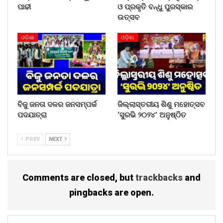
ପାଢୀ
ଓ ପ୍ରକୃତି ବନ୍ଧୁ ପୁରସ୍କାର
ଉତ୍ସବ
ଓଡ଼ିଶା
ଓଡ଼ିଶା
ବିଜୁ ଜନତା ଦଳର ଜନସମ୍ପର୍କ
ଜିଲ୍ଲାସ୍ତରୀୟ ଶିଶୁ ମହୋତ୍ସବ
ପଦଯାତ୍ରା
‘ସୁରଭି ୨୦୨୪’ ଅନୁଷ୍ଠିତ
PREV
NEXT
Comments are closed, but
trackbacks
and
pingbacks are open.