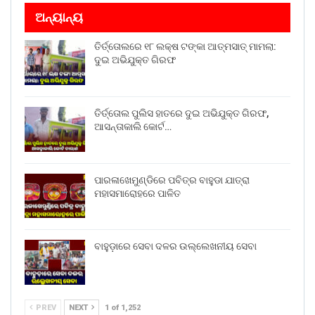
ଅନ୍ୟାନ୍ୟ
ତିର୍ତ୍ତୋଲରେ ୧୮ ଲକ୍ଷ ଟଙ୍କା ଆତ୍ମସାତ୍ ମାମଲା:
ଦୁଇ ଅଭିଯୁକ୍ତ ଗିରଫ
ତିର୍ତ୍ତୋଲ ପୁଲିସ ହାତରେ ଦୁଇ ଅଭିଯୁକ୍ତ ଗିରଫ,
ଆସନ୍ତାକାଲି କୋର୍ଟ…
ପାରଳାଖେମୁଣ୍ଡିରେ ପବିତ୍ର ବାହୁଡା ଯାତ୍ରା
ମହାସମାରୋହରେ ପାଳିତ
ବାହୁଡ଼ାରେ ସେବା ଦଳର ଉଲ୍ଲେଖନୀୟ ସେବା
PREV
NEXT
1 of 1,252