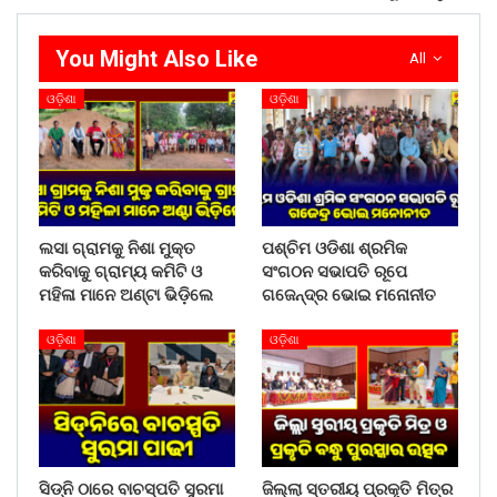
You Might Also Like
All
ଓଡ଼ିଶା
ଓଡ଼ିଶା
ଲସା ଗ୍ରାମକୁ ନିଶା ମୁକ୍ତ
ପଶ୍ଚିମ ଓଡିଶା ଶ୍ରମିକ
କରିବାକୁ ଗ୍ରାମ୍ୟ କମିଟି ଓ
ସଂଗଠନ ସଭାପତି ରୂପେ
ମହିଳା ମାନେ ଅଣ୍ଟା ଭିଡ଼ିଲେ
ଗଜେନ୍ଦ୍ର ଭୋଇ ମନୋନୀତ
ଓଡ଼ିଶା
ଓଡ଼ିଶା
ସିଡ୍‌ନି ଠାରେ ବାଚସ୍ପତି ସୁରମା
ଜିଲ୍ଲା ସ୍ତରୀୟ ପ୍ରକୃତି ମିତ୍ର