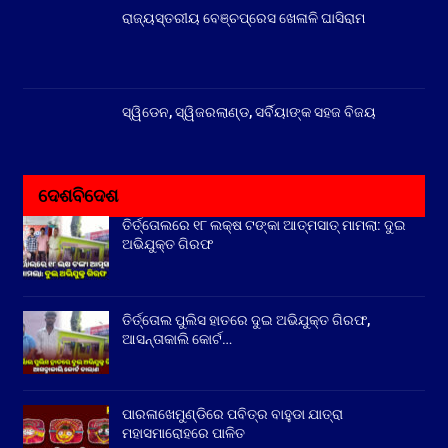
ରାଜ୍ୟସ୍ତରୀୟ ବେଞ୍ଚପ୍ରେସ ଖେଳାଳି ଘାସିରାମ
ସ୍ୱିଡେନ, ସ୍ୱିଜରଲାଣ୍ଡ, ସର୍ବିୟାଙ୍କ ସହଜ ବିଜୟ
ଦେଶବିଦେଶ
ତିର୍ତ୍ତୋଲରେ ୧୮ ଲକ୍ଷ ଟଙ୍କା ଆତ୍ମସାତ୍ ମାମଲା: ଦୁଇ
ଅଭିଯୁକ୍ତ ଗିରଫ
ତିର୍ତ୍ତୋଲ ପୁଲିସ ହାତରେ ଦୁଇ ଅଭିଯୁକ୍ତ ଗିରଫ,
ଆସନ୍ତାକାଲି କୋର୍ଟ…
ପାରଳାଖେମୁଣ୍ଡିରେ ପବିତ୍ର ବାହୁଡା ଯାତ୍ରା
ମହାସମାରୋହରେ ପାଳିତ