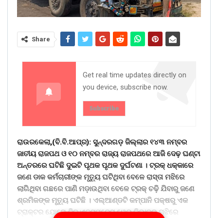
Share
Get real time updates directly on
you device, subscribe now.
Subscribe
ରାଉରକେଲା,(ବି.ବି.ଆପ୍ର): ସୁନ୍ଦରଗଡ଼ ଜିଲ୍ଲାର ୧୪୩ ନମ୍ବର
ଜାତୀୟ ରାଜପଥ ଓ ୧୦ ନମ୍ବର ରାଜ୍ୟ ରାଜପଥରେ ଆଜି ଦେଢ଼ ଘଣ୍ଟା
ଅନ୍ତରରେ ଘଟିଛି ଦୁଇଟି ପୃଥକ ପୃଥକ ଦୁର୍ଘଟଣା । ଟ୍ରକ୍ ଧକ୍କାରେ
ଜଣେ ଡାକ କର୍ମଚାରୀଙ୍କ ମୃତୁ୍ୟ ଘଟିଥିବା ବେଳେ ରାସ୍ତା ମଝିରେ
ଲାଗିଥିବା ଗଛରେ ପାଣି ମଡ଼ାଉଥିବା ବେଳେ ଟ୍ରକ୍ ଚଢ଼ି ଯିବାରୁ ଜଣେ
ଶ୍ରମିକଙ୍କ ମୃୃତୁ୍ୟ ଘଟିଛି । ଏଲ୍ଆଣ୍ଡଟି କମ୍ପାନି ପକ୍ଷରୁ ଏକ
ଟ୍ରାକ୍ଟର ଯୋଗେ ବିଜୁ ଏକ୍ସପ୍ରେସ ୱେର ଡିଭାଡର ମଝିରେ