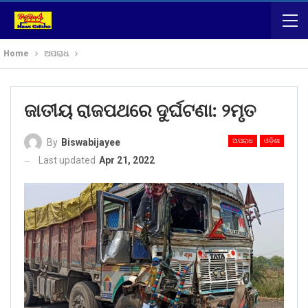
Home
ଅପରାଧ
ଜାତୀୟ ରାଜପଥରେ ଦୁର୍ଘଟଣା: ୨ମୃତ
ଅପରାଧ
ଓଡ଼ିଶା
By
Biswabijayee
Last updated
Apr 21, 2022