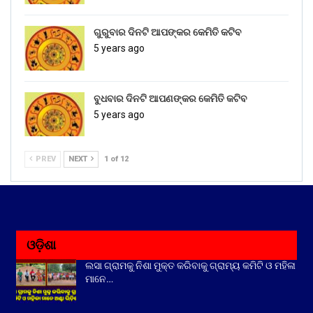
ଗୁରୁବାର ଦିନଟି ଆପଙ୍କର କେମିତି କଟିବ
5 years ago
ବୁଧବାର ଦିନଟି ଆପଣଙ୍କର କେମିତି କଟିବ
5 years ago
PREV
NEXT
1 of 12
ଓଡ଼ିଶା
ଲସା ଗ୍ରାମକୁ ନିଶା ମୁକ୍ତ କରିବାକୁ ଗ୍ରାମ୍ୟ କମିଟି ଓ ମହିଳା
ମାନେ…