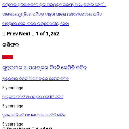
ତିର୍ତ୍ତୋଲ ପୁଲିସ ହାତରେ ଦୁଇ ଅଭିଯୁକ୍ତ ଗିରଫ, ଆସନ୍ତାକାଲି କୋର୍ଟ…
ପାରଳାଖେମୁଣ୍ଡିରେ ପବିତ୍ର ବାହୁଡା ଯାତ୍ରା ମହାସମାରୋହରେ ପାଳିତ
ବାହୁଡ଼ାରେ ସେବା ଦଳର ଉଲ୍ଲେଖନୀୟ ସେବା
Prev
Next
1 of 1,252
ରାଶିଫଳ
ରାଶିଫଳ
ଶୁକ୍ରବାର ଆପଣଙ୍କର ଦିନଟି କେମିତି କଟିବ
ଶୁକ୍ରବାର ଦିନଟି ଆପଣଙ୍କର କେମିତି କଟିବ
5 years ago
ଗୁରୁବାର ଦିନଟି ଆପଙ୍କର କେମିତି କଟିବ
5 years ago
ବୁଧବାର ଦିନଟି ଆପଣଙ୍କର କେମିତି କଟିବ
5 years ago