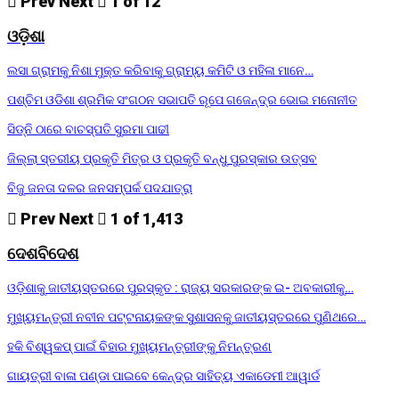
Prev
Next
1 of 12
ଓଡ଼ିଶା
ଲସା ଗ୍ରାମକୁ ନିଶା ମୁକ୍ତ କରିବାକୁ ଗ୍ରାମ୍ୟ କମିଟି ଓ ମହିଳା ମାନେ…
ପଶ୍ଚିମ ଓଡିଶା ଶ୍ରମିକ ସଂଗଠନ ସଭାପତି ରୂପେ ଗଜେନ୍ଦ୍ର ଭୋଇ ମନୋନୀତ
ସିଡ୍‌ନି ଠାରେ ବାଚସ୍ପତି ସୁରମା ପାଢୀ
ଜିଲ୍ଲା ସ୍ତରୀୟ ପ୍ରକୃତି ମିତ୍ର ଓ ପ୍ରକୃତି ବନ୍ଧୁ ପୁରସ୍କାର ଉତ୍ସବ
ବିଜୁ ଜନତା ଦଳର ଜନସମ୍ପର୍କ ପଦଯାତ୍ରା
Prev
Next
1 of 1,413
ଦେଶବିଦେଶ
ଓଡ଼ିଶାକୁ ଜାତୀୟସ୍ତରରେ ପୁରସ୍କୃତ : ରାଜ୍ୟ ସରକାରଙ୍କ ଇ- ଅବକାରୀକୁ…
ମୁଖ୍ୟମନ୍ତ୍ରୀ ନବୀନ ପଟ୍ଟନାୟକଙ୍କ ସୁଶାସନକୁ ଜାତୀୟସ୍ତରରେ ପୁଣିଥରେ…
ହକି ବିଶ୍ୱକପ୍ ପାଇଁ ବିହାର ମୁଖ୍ୟମନ୍ତ୍ରୀଙ୍କୁ ନିମନ୍ତ୍ରଣ
ଗାୟତ୍ରୀ ବାଳା ପଣ୍ଡା ପାଇବେ କେନ୍ଦ୍ର ସାହିତ୍ୟ ଏକାଡେମୀ ଆୱାର୍ଡ