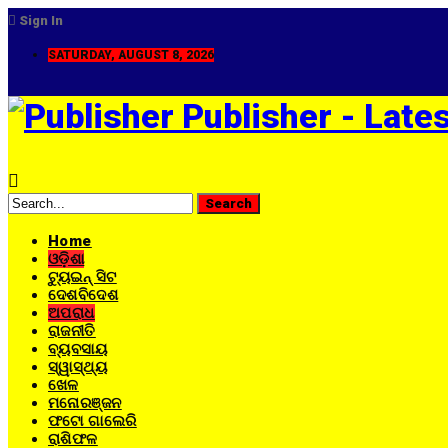
Sign In
SATURDAY, AUGUST 8, 2026
Publisher - Late
Home
ଓଡ଼ିଶା
ଟ୍ୟୁଇନ୍ ସିଟ
ଦେଶବିଦେଶ
ଅପରାଧ
ରାଜନୀତି
ବ୍ୟବସାୟ
ସ୍ୱାସ୍ଥ୍ୟ
ଖେଳ
ମନୋରଞ୍ଜନ
ଫଟୋ ଗାଲେରି
ରାଶିଫଳ