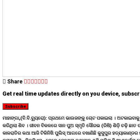
Share
Get real time updates directly on you device, subscr
Subscribe
ମାହାଙ୍ଗା,(ବି.ବି.ବୁ୍ୟରୋ): ପ୍ରଥମେ ଭାଉଜଙ୍କୁ ଚୋଟ ପକାଇଲା । ଅଟକାଇବ
କରିଥିଲା ଶିବ । ଜୀବନ ବିକଳରେ ସାନ ପୁଅ ସ୍ମୃତି ସୌରଭ (ରିଷି) ଶିଡ଼ି ଚଢ଼ି ଛା
କାଳରାତିର କଥା ଆଜି ଟିକିନିଖିି ପୁଲିସ୍ ଆଗରେ ବଖାଣିଛି କୁସୁପୁର ହତ୍ୟାକାଣ୍ଡର 