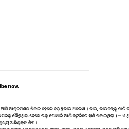
ibe now.
ାକୁ ଆସି ଆକ୍ରମଣର ଶିକାର ହେଲେ ବଡ଼ ÿଭାଇ ଅଲେଖ । ଭାଇ, ଭାଉଜଙ୍କୁ ମାରି
ତ ଉପରକୁ ଦୌଡୁଥିବା ବେଳେ ତାକୁ ଘୋଷାରି ଆଣି କଟୁରିରେ ହାଣି ପକାଇଥିଲା । – ଏ ଥି
ମୁଖ୍ୟ ଅଭିଯୁକ୍ତ ଶିବ ।