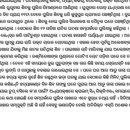
୍ୟ ହୋଇଯାଇଥିଲା । ଘଟଣାସ୍ଥଳରୁ ଶାବଳ, ଫ୍ୟାନ୍ କଭର୍, ପେଚକସ୍, ରକ୍ତ ଲାଗିଥିବା
ଲି ଗୁରୁବାର ଶିବକୁ ପୁଲିସ ରିମାଣ୍ଡରେ ଆଣିଥିଲା । ଗୁରୁବାର ଗୋଡ଼ ଯନ୍ତ୍ରଣା 
େ ଦିନ ପ୍ରାୟ ୧୧ଟା ବେଳେ ପୁଲିସ ଶିବକୁ ଧରି କୁସୁପୁର ଗ୍ରାମରେ ପହଞ୍ଚିଥିଲା । ଦ
ର୍ମାନେ ଉପସ୍ଥିତ ଥିଲେ । ଶିବକୁ ନେଇ ପୁଲିସ ସିଧାସଳଖ ତା ପୈତୃକ ଘରେ ପହଞ୍ଚି
ଥିଲା । ସେଠାରେ ଶିବ ୧୨ ତାରିଖ ରାତିର ଘଟଣା ସମ୍ପର୍କରେ ପୁଲିସକୁ କହିଥିଲା ।
କେନ୍ଦ୍ର କରି ପାଟିତୁଣ୍ଡ ହୋଇଥିଲା । ଘଟଣା ହାତାହାତି ପର୍ଯ୍ୟନ୍ତ ଯାଇଥିଲା । ଅଲ
ଜ ରୁମ୍କୁ ଯାଇ ରାଗି ରକ୍ତ ଚାଉଳ ଚୋବାଇଥିଲା । ସକାଳ ହେବା ପୂର୍ବରୁ ଅଲେଖଙ୍କ ପ
ଇଖାନା ଯିବାକୁ ମିଛ ନାଟକ ରଚିଥିଲା ଶିବ । ପାଇଖାନା ଚାବି ମାଗିବାକୁ ଯାଇ ଅଲେଖ
 ଆକ୍ରମଣ କରିଥିଲା । ରଶ୍ମିରେଖାଙ୍କ ମୁଣ୍ଡରେ ଗୋଟିଏ ଚୋଟ ପଡ଼ିବା ପରେ ସେ
ିଥିଲା । ତେବେ ଏହି ସମୟରେ ଦୁଇ ପୁତୁରାଙ୍କ ସହ ତାର କିଛି ସମୟ ଧସ୍ତାଧସ୍ତି ହୋଇ
ରକ୍ତାକ୍ତ ଲୁଙ୍ଗି ଓ ଗାମୁଛାକୁ ବଦଲାଇ ଗାଧୋଇଥିଲା ସେ । ପରେ ଘର ଆଗ ଆଡୁ ତାଲା
 ହତ୍ୟା ସ୍ଥଳ ନୁହେଁ ଶିବ ରହୁଥିବା ଭଡ଼ା ଘରକୁ ଯାଇ ସେଠାରେ କିଛି ମିନିଟ୍ ପୁଲିସ
ୁନିତା କହିଛନ୍ତି ହତ୍ୟାକାଣ୍ଡ ଦିନ ଶିବ ତାଙ୍କୁ ଘରେ ପୂରାଇ ଆଗ ଆଡୁ ତାଲା ପକାଇ
େ ଯାଇ ଚୁପ୍ ବସିଲେ କ’ଣ ପାଇଁ? ଅନ୍ୟପକ୍ଷରେ କ୍ରାଇମ୍ ସିନ୍ ରିକ୍ରିଏସନ୍ ସମୟରେ
େ କଥା ହୋଇଛି ସେ ସମ୍ପର୍କରେ ପୁଲିସ ପାଖରେ ଏବେ ସୁଦ୍ଧା ତଥ୍ୟ ନାହିଁ । ସିଡିଆର
ର ସମ୍ପୃକ୍ତି ଅଛି କି ନାହିଁ ସେସବୁ ଜଣାପଡ଼ିବ ବୋଲି ଅତିରିକ୍ତ ଏସ୍ପି ଅଶୋକ ବ