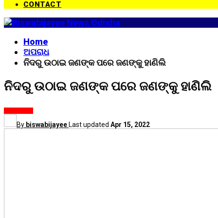
CONTACT
Home
ଅପରାଧ
ନିଦରୁ ଉଠାଇ ଜଣଙ୍କ ପରେ ଜଣଙ୍କୁ ହାଣିଲି
ନିଦରୁ ଉଠାଇ ଜଣଙ୍କ ପରେ ଜଣଙ୍କୁ ହାଣିଲି
ଅପରାଧ
ଓଡ଼ିଶା
By
biswabijayee
Last updated
Apr 15, 2022