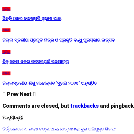
ଓଡ଼ିଶା
ସିଡ୍‌ନି ଠାରେ ବାଚସ୍ପତି ସୁରମା ପାଢୀ
ଓଡ଼ିଶା
ଜିଲ୍ଲା ସ୍ତରୀୟ ପ୍ରକୃତି ମିତ୍ର ଓ ପ୍ରକୃତି ବନ୍ଧୁ ପୁରସ୍କାର ଉତ୍ସବ
ଓଡ଼ିଶା
ବିଜୁ ଜନତା ଦଳର ଜନସମ୍ପର୍କ ପଦଯାତ୍ରା
ଓଡ଼ିଶା
ଜିଲ୍ଲାସ୍ତରୀୟ ଶିଶୁ ମହୋତ୍ସବ ‘ସୁରଭି ୨୦୨୪’ ଅନୁଷ୍ଠିତ
Prev
Next
Comments are closed, but
trackbacks
and pingback
ଅନ୍ୟାନ୍ୟ
ତିର୍ତ୍ତୋଲରେ ୧୮ ଲକ୍ଷ ଟଙ୍କା ଆତ୍ମସାତ୍ ମାମଲା: ଦୁଇ ଅଭିଯୁକ୍ତ ଗିରଫ