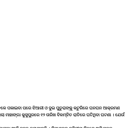
 ତଳେ ପକାଇବା ପରେ ଝିଆରୀ ଓ ଦୁଇ ପୁତୁରାଙ୍କୁ କଟୁରିରେ ଘନଘନ ଆକ୍ରମଣ
ଲା ମାହାଙ୍ଗା କୁସୁପୁରରେ ୧୨ ତାରିଖ ବିଳମ୍ବିତ ରାତିରେ ଘଟିଥିବା ଘଟଣା । ଯେଉଁ