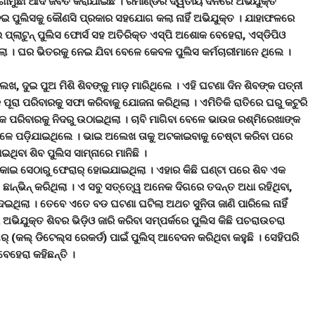
 ଗାମୁଛା ଆଦି ଜବତ କରାଯାଇଛି । ରିମାଣ୍ଡର ଦ୍ୱିତୀୟ ଦିନରେ ଅଭିଯୁକ୍ତ
ନେଇ ପୁଲିସକୁ କୌଣସି ପ୍ରକାର ସହଯୋଗ କଲା ନାହିଁ ଅଭିଯୁକ୍ତ । ଯାହାଫଳରେ
ୁଇ ପ୍ଲାଟୁନ୍ ପୁଲିସ ଫୋର୍ସ ସହ ଅତିରିକ୍ତ ଏସ୍ପି ଅଶୋକ ବେହେରା, ଏସ୍ଡିପିଓ
ଥିଲା । ଘର ଭିତରକୁ ନେଇ ଯିବା ବେଳେ କେବଳ ପୁଲିସ କର୍ମଚାରୀମାନେ ଥିଲେ ।
େଖ, ଦୁଇ ପୁଅ ମିଶି ଶିବଙ୍କୁ ମାଡ଼ ମାରିଥିଲେ । ଏହି ଘଟଣା ଦିନ ଶିବଙ୍କ ପତ୍ନୀ
ୂରା ପରିବାରକୁ ସଫା କରିବାକୁ ଯୋଜନା କରିଥିଲା । ଏମିତିକି ରାତିରେ ଘରୁ କଟୁରି
ଙ୍କ ପରିବାରକୁ ନିଦରୁ ଉଠାଇଥିଲା । ଚାବି ମାଗିବା ବେଳେ ଭାଉଜ ରଶ୍ମିରେଖାଙ୍କ
 ତଳେ ପଡ଼ିଯାଇଥିଲେ । ଭାଇ ଅଲେଖ ତାକୁ ଅଟକାଇବାକୁ ଚେଷ୍ଟା କରିବା ପରେ
ଥିବା ଶିବ ପୁଲିସ ସାମ୍ନାରେ ମାନିଛି ।
 ପକାଇ ସେଠାରୁ ଫେରାର୍ ହୋଇଯାଇଥିଲା । ଏହାର କିଛି ଘଣ୍ଟା ପରେ ଶିବ ଏକ
 ଛାନ୍ଭିନ୍ କରିଥିଲା । ଏ ସବୁ ସତ୍ତେ୍ୱ ଅନେକ ଦିଗରେ ତଦନ୍ତ ଅଧା ରହିଥିବା,
 ଦେଇଥିଲା । ତେବେ ଏତେ ବଡ ଘଟଣା ଘଟିଲା ଅଥଚ ସୁନିତା ଜାଣି ପାରିଲେ ନାହିଁ
 ଅଭିଯୁକ୍ତ ଶିବର ଭିଡ଼ିଓ ଜାରି କରିବା ସମ୍ପର୍କରେ ପୁଲିସ କିଛି ପଚରାଉଚରା
୍ (କଲ୍ ଡିଟେଲ୍ସ ରେକର୍ଡ) ପାଇଁ ପୁଲିସ୍ ଆବେଦନ କରିଥିବା କହୁଛି । ସେହିପରି
େହେରା କହିଛନ୍ତି ।