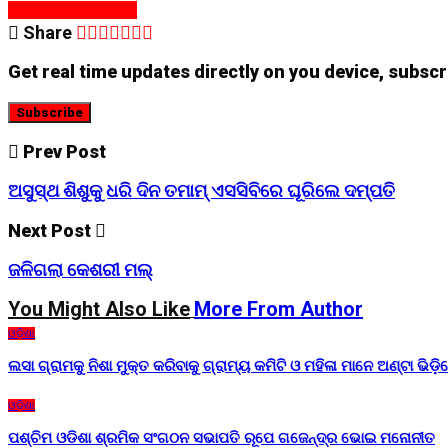
Continue Reading
Share
Get real time updates directly on you device, subscr
Subscribe
Prev Post
ଅସୁସ୍ଥ ଶିଶୁକୁ ଧରି ଦିନ ତମାମ୍ ଏସସିବିରେ ଘୂରିଲେ ଦମ୍ପତି
Next Post
ଜଳିଗଲା କେଶରୀ ମଲ୍
You Might Also Like
More From Author
ଓଡ଼ିଶା
ଲସା ଗ୍ରାମକୁ ନିଶା ମୁକ୍ତ କରିବାକୁ ଗ୍ରାମ୍ୟ କମିଟି ଓ ମହିଳା ମାନେ ଅଣ୍ଟା ଭିଡ଼
ଓଡ଼ିଶା
ପଶ୍ଚିମ ଓଡିଶା ଶ୍ରମିକ ସଂଗଠନ ସଭାପତି ରୂପେ ଗଜେନ୍ଦ୍ର ଭୋଇ ମନୋନୀତ