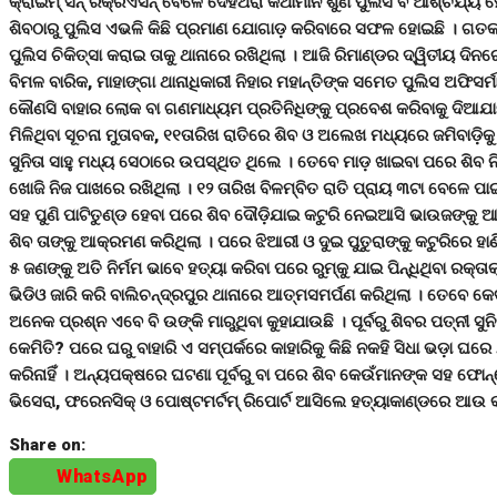
କ୍ରାଇମ୍ ସିନ୍ ରିକ୍ରିଏସନ୍ ବେଳେ ଦେହଥରା କଥାମାନ ଶୁଣି ପୁଲିସ ବି ଆଶ୍ଚର୍ଯ
ଶିବଠାରୁ ପୁଲିସ ଏଭଳି କିଛି ପ୍ରମାଣ ଯୋଗାଡ଼ କରିବାରେ ସଫଳ ହୋଇଛି । ଗତକା
ପୁଲିସ ଚିକିତ୍ସା କରାଇ ତାକୁ ଥାନାରେ ରଖିଥିଲା । ଆଜି ରିମାଣ୍ଡର ଦ୍ୱିତୀୟ ଦିନର
ବିମଳ ବାରିକ, ମାହାଙ୍ଗା ଥାନାଧିକାରୀ ନିହାର ମହାନ୍ତିଙ୍କ ସମେତ ପୁଲିସ ଅଫିସ
କୌଣସି ବାହାର ଲୋକ ବା ଗଣମାଧ୍ୟମ ପ୍ରତିନିଧିଙ୍କୁ ପ୍ରବେଶ କରିବାକୁ ଦିଆଯାଇନ
ମିଳିଥିବା ସୂଚନା ମୁତାବକ, ୧୧ତାରିଖ ରାତିରେ ଶିବ ଓ ଅଲେଖ ମଧ୍ୟରେ ଜମିବାଡ଼ିକୁ 
ସୁନିତା ସାହୁ ମଧ୍ୟ ସେଠାରେ ଉପସ୍ଥିତ ଥିଲେ । ତେବେ ମାଡ଼ ଖାଇବା ପରେ ଶିବ ନି
ଖୋଜି ନିଜ ପାଖରେ ରଖିଥିଲା । ୧୨ ତାରିଖ ବିଳମ୍ବିତ ରାତି ପ୍ରାୟ ୩ଟା ବେଳେ ପା
ସହ ପୁଣି ପାଟିତୁଣ୍ଡ ହେବା ପରେ ଶିବ ଦୌଡ଼ିଯାଇ କଟୁରି ନେଇଆସି ଭାଉଜଙ୍କୁ
ଶିବ ତାଙ୍କୁ ଆକ୍ରମଣ କରିଥିଲା । ପରେ ଝିଆରୀ ଓ ଦୁଇ ପୁତୁରାଙ୍କୁ କଟୁରିରେ ହାଣ
୫ ଜଣଙ୍କୁ ଅତି ନିର୍ମମ ଭାବେ ହତ୍ୟା କରିବା ପରେ ରୁମ୍କୁ ଯାଇ ପିନ୍ଧିଥିବା 
ଭିଡିଓ ଜାରି କରି ବାଲିଚନ୍ଦ୍ରପୁର ଥାନାରେ ଆତ୍ମସମର୍ପଣ କରିଥିଲା । ତେବେ କେବଳ
ଅନେକ ପ୍ରଶ୍ନ ଏବେ ବି ଉଙ୍କି ମାରୁଥିବା କୁହାଯାଉଛି । ପୂର୍ବରୁ ଶିବର ପତ୍ନୀ ସ
କେମିତି? ପରେ ଘରୁ ବାହାରି ଏ ସମ୍ପର୍କରେ କାହାରିକୁ କିଛି ନକହି ସିଧା ଭଡ଼ା ଘର
କରିନାହିଁ । ଅନ୍ୟପକ୍ଷରେ ଘଟଣା ପୂର୍ବରୁ ବା ପରେ ଶିବ କେଉଁମାନଙ୍କ ସହ ଫୋନ୍ର
ଭିସେରା, ଫରେନସିକ୍ ଓ ପୋଷ୍ଟମର୍ଟମ୍ ରିପୋର୍ଟ ଆସିଲେ ହତ୍ୟାକାଣ୍ଡରେ ଆଉ କାହା
Share on:
WhatsApp