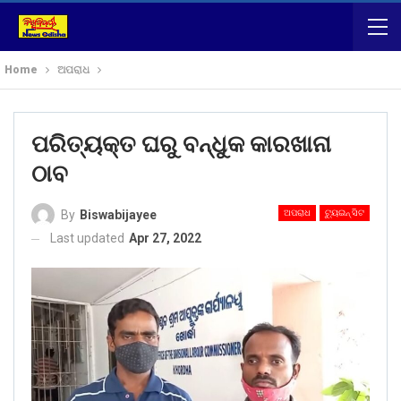
Home
ଅପରାଧ
ପରିତ୍ୟକ୍ତ ଘରୁ ବନ୍ଧୁକ କାରଖାନା
ଠାବ
ଅପରାଧ
ଟ୍ୟୁଇନ୍ ସିଟ
By
Biswabijayee
Last updated
Apr 27, 2022