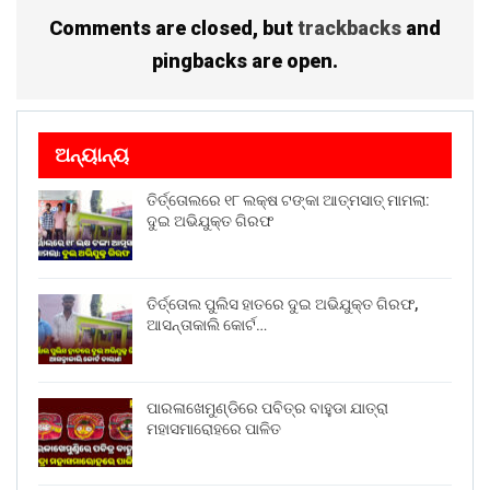
Comments are closed, but
trackbacks
and
pingbacks are open.
ଅନ୍ୟାନ୍ୟ
ତିର୍ତ୍ତୋଲରେ ୧୮ ଲକ୍ଷ ଟଙ୍କା ଆତ୍ମସାତ୍ ମାମଲା:
ଦୁଇ ଅଭିଯୁକ୍ତ ଗିରଫ
ତିର୍ତ୍ତୋଲ ପୁଲିସ ହାତରେ ଦୁଇ ଅଭିଯୁକ୍ତ ଗିରଫ,
ଆସନ୍ତାକାଲି କୋର୍ଟ…
ପାରଳାଖେମୁଣ୍ଡିରେ ପବିତ୍ର ବାହୁଡା ଯାତ୍ରା
ମହାସମାରୋହରେ ପାଳିତ