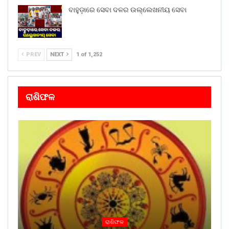
ବାହୁଡ଼ାରେ ସେବା ଦଳର ଉଲ୍ଲେଖନୀୟ ସେବା
PREV
NEXT
1 of 1,252
ରାଶିଫଳ
ରାଶିଫଳ