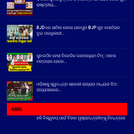
ରାଷ୍ଟ୍ରୀୟ…
BJD ରେ ସାମିଲ ହେଲେ ଯାଜପୁର BJP ଯୁବ ମୋର୍ଚ୍ଚାର
ଦୁଇ ପଦାଧିକାରୀ…
ପୁନଗର୍ଠନ ହେଲା ବିଜେଡିର ଗଣମାଧ୍ୟମ ଟିମ୍ : ମାନସ
ମଙ୍ଗରାଜ ହେଲେ…
ଓଡ଼ିଶାକୁ ସ୍ୱତନ୍ତ୍ର ଶ୍ରେଣୀ ରାଜ୍ୟର ମାନ୍ୟତା ଦିଅ :
ରାଜ୍ୟସଭାରେ…
ଖେଳ
ହକି ବିଶ୍ୱକପ୍ ପାଇଁ ବିହାର ମୁଖ୍ୟମନ୍ତ୍ରୀଙ୍କୁ ନିମନ୍ତ୍ରଣ