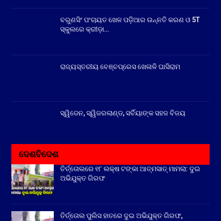
ବରୁଣସିଂ ପଂଚାୟତ ଖେଳ ପଡ଼ିଆର ଉନ୍ନତି କରଣ ଓ 5T
ସ୍କୁଲରେ କ୍ରୀଡ଼ା…
ରାଜ୍ୟସ୍ତରୀୟ ବେଞ୍ଚପ୍ରେସ ଖେଳାଳି ଘାସିରାମ
ସ୍ୱିଡେନ, ସ୍ୱିଜରଲାଣ୍ଡ, ସର୍ବିୟାଙ୍କ ସହଜ ବିଜୟ
ଦେଶବିଦେଶ
ତିର୍ତ୍ତୋଲରେ ୧୮ ଲକ୍ଷ ଟଙ୍କା ଆତ୍ମସାତ୍ ମାମଲା: ଦୁଇ
ଅଭିଯୁକ୍ତ ଗିରଫ
ତିର୍ତ୍ତୋଲ ପୁଲିସ ହାତରେ ଦୁଇ ଅଭିଯୁକ୍ତ ଗିରଫ,