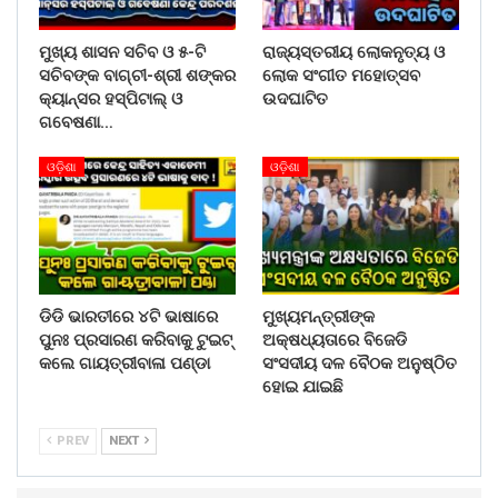
ମୁଖ୍ୟ ଶାସନ ସଚିବ ଓ ୫-ଟି
ରାଜ୍ୟସ୍ତରୀୟ ଲୋକନୃତ୍ୟ ଓ
ସଚିବଙ୍କ ବାଗ୍‌ଚୀ-ଶ୍ରୀ ଶଙ୍କର
ଲୋକ ସଂଗୀତ ମହୋତ୍ସବ
କ୍ୟାନ୍‌ସର ହସ୍‌ପିଟାଲ୍‌ ଓ
ଉଦଘାଟିତ
ଗବେଷଣା…
ଓଡ଼ିଶା
ଓଡ଼ିଶା
ଡିଡି ଭାରତୀରେ ୪ଟି ଭାଷାରେ
ମୁଖ୍ୟମନ୍ତ୍ରୀଙ୍କ
ପୁନଃ ପ୍ରସାରଣ କରିବାକୁ ଟୁଇଟ୍
ଅକ୍ଷଧ୍ୟତାରେ ବିଜେଡି
କଲେ ଗାୟତ୍ରୀବାଳା ପଣ୍ଡା
ସଂସଦୀୟ ଦଳ ବୈଠକ ଅନୁଷ୍ଠିତ
ହୋଇ ଯାଇଛି
PREV
NEXT