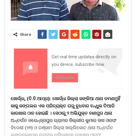
Share
Get real time updates directly on
you device, subscribe now.
Subscribe
ଖୋର୍ଦ୍ଧା, (ବି.ବି.ଆପ୍ର): ଖୋର୍ଦ୍ଧା ଜିଲ୍ଲା ଜଙ୍କିଆ ଥାନା ଡମଣମୁହିଁ
କାଜୁ ଜଙ୍ଗଲର ଏକ ପରିତ୍ୟକ୍ତ ଘରୁ ବୁଧବାର ବନ୍ଧୁକ ତିଆରି
କାରଖାନା ଠାବ ହୋଇଛି । ସେଠାରୁ ୨ ଅଭିଯୁକ୍ତ ବାଣପୁର ଥାନା
ଅନ୍ତର୍ଗତ ନରେନ୍ଦ୍ରପୁର ଗ୍ରାମର ଦିଲ୍ଲୀପ କୁମାର ଦାସ ଓରଫ
ବିଦେଶୀ (୨୭) ଓ ଗଞ୍ଜାମ ଜିଲ୍ଲା ଖଲ୍ଲିକୋଟ ଥାନା ଅନ୍ତର୍ଗତ
ଲଙ୍ଗଳେଶ୍ୱର ଗ୍ରାମର ତ୍ରିଲୋଚନ ବେହେରା ଓରଫ