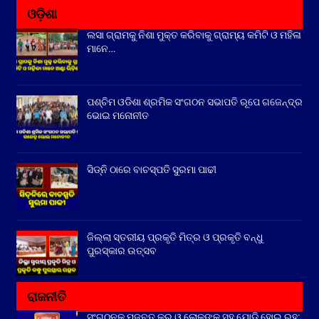
ଓଡ଼ିଶା
ଲସା ଗ୍ରାମକୁ ନିଶା ମୁକ୍ତ କରିବାକୁ ଗ୍ରାମ୍ୟ କମିଟି ଓ ମହିଳା
ମାନେ…
ପଶ୍ଚିମ ଓଡିଶା ଶ୍ରମିକ ସଂଗଠନ ସଭାପତି ରୂପେ ଗଜେନ୍ଦ୍ର
ଭୋଇ ମନୋନୀତ
ସିଡ୍‌ନି ଠାରେ ବାଚସ୍ପତି ସୁରମା ପାଢୀ
ଜିଲ୍ଲା ସ୍ତରୀୟ ପ୍ରକୃତି ମିତ୍ର ଓ ପ୍ରକୃତି ବନ୍ଧୁ
ପୁରସ୍କାର ଉତ୍ସବ
ରାଜନୀତି
ସଂଗଠନକୁ ମଜବୁତ୍ କର ଓ ଲୋକଙ୍କ ସହ ଯୋଡି ହୋଇ ରୁହ: