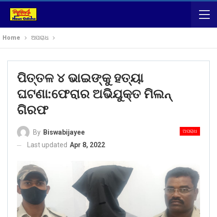
Home
ଅପରାଧ
ପିତ୍ତଳ ୪ ଭାଇଙ୍କୁ ହତ୍ୟା
ଘଟଣା:ଫେରାର ଅଭିଯୁକ୍ତ ମିଲନ୍
ଗିରଫ
ଅପରାଧ
By
Biswabijayee
Last updated
Apr 8, 2022