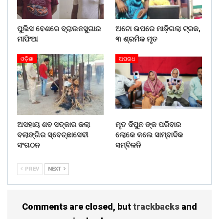
ସମ୍ପର୍କୀୟମାନେ କୋର୍ଟ ଶୁଣାଣିକୁ ଅପେକ୍ଷା କରିଛନ୍ତି ।
ପୁଲିସ ବେଶରେ ବ୍ରାଉନସୁଗାର
ଅଟୋ ଉପରେ ମାଡ଼ିଗଲା ଟ୍ରକ,
Share on:
ମାଫିଆ
୩ ଶ୍ରମିକ ମୃତ
WhatsApp
ଓଡ଼ିଶା
ଅପରାଧ
ଅସହାୟ ଶବ ସତ୍କାର କଲା
ମୃତ ଦିପୁନ ଙ୍କ ପରିବାର
ବଲାଙ୍ଗିର ସ୍ବେଚ୍ଛାସେବୀ
ଲୋକେ କଲେ ସାମ୍ବାଦିକ
ସଂଗଠନ
ସମ୍ବିଳନି
PREV
NEXT
Comments are closed, but
trackbacks
and