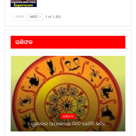
PREV
NEXT
1 of 1,252
ରାଶିଫଳ
ରାଶିଫଳ
ଶୁକ୍ରବାର ଆପଣଙ୍କର ଦିନଟି କେମିତି କଟିବ