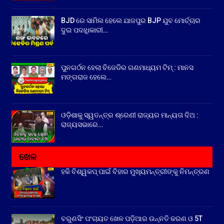
BJD ରେ ସାମିଲ ହେଲେ ଯାଜପୁର BJP ଯୁବ ମୋର୍ଚ୍ଚାର
ଦୁଇ ପଦାଧିକାରୀ…
ପୁନଗର୍ଠନ ହେଲା ବିଜେଡିର ଗଣମାଧ୍ୟମ ଟିମ୍ : ମାନସ
ମଙ୍ଗରାଜ ହେଲେ…
ଓଡ଼ିଶାକୁ ସ୍ୱତନ୍ତ୍ର ଶ୍ରେଣୀ ରାଜ୍ୟର ମାନ୍ୟତା ଦିଅ :
ରାଜ୍ୟସଭାରେ…
ଖେଳ
ହକି ବିଶ୍ୱକପ୍ ପାଇଁ ବିହାର ମୁଖ୍ୟମନ୍ତ୍ରୀଙ୍କୁ ନିମନ୍ତ୍ରଣ
ବରୁଣସିଂ ପଂଚାୟତ ଖେଳ ପଡ଼ିଆର ଉନ୍ନତି କରଣ ଓ 5T