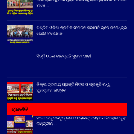
ମାନେ…
ପଶ୍ଚିମ ଓଡିଶା ଶ୍ରମିକ ସଂଗଠନ ସଭାପତି ରୂପେ ଗଜେନ୍ଦ୍ର
ଭୋଇ ମନୋନୀତ
ସିଡ୍‌ନି ଠାରେ ବାଚସ୍ପତି ସୁରମା ପାଢୀ
ଜିଲ୍ଲା ସ୍ତରୀୟ ପ୍ରକୃତି ମିତ୍ର ଓ ପ୍ରକୃତି ବନ୍ଧୁ
ପୁରସ୍କାର ଉତ୍ସବ
ରାଜନୀତି
ସଂଗଠନକୁ ମଜବୁତ୍ କର ଓ ଲୋକଙ୍କ ସହ ଯୋଡି ହୋଇ ରୁହ:
ରାଷ୍ଟ୍ରୀୟ…