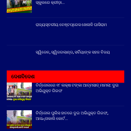
ସ୍କୁଲରେ କ୍ରୀଡ଼ା…
ରାଜ୍ୟସ୍ତରୀୟ ବେଞ୍ଚପ୍ରେସ ଖେଳାଳି ଘାସିରାମ
ସ୍ୱିଡେନ, ସ୍ୱିଜରଲାଣ୍ଡ, ସର୍ବିୟାଙ୍କ ସହଜ ବିଜୟ
ଦେଶବିଦେଶ
ତିର୍ତ୍ତୋଲରେ ୧୮ ଲକ୍ଷ ଟଙ୍କା ଆତ୍ମସାତ୍ ମାମଲା: ଦୁଇ
ଅଭିଯୁକ୍ତ ଗିରଫ
ତିର୍ତ୍ତୋଲ ପୁଲିସ ହାତରେ ଦୁଇ ଅଭିଯୁକ୍ତ ଗିରଫ,
ଆସନ୍ତାକାଲି କୋର୍ଟ…