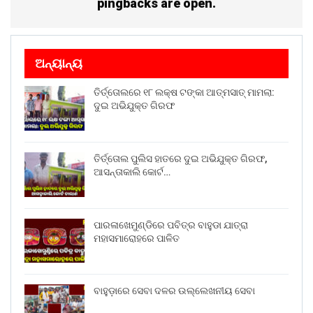
pingbacks are open.
ଅନ୍ୟାନ୍ୟ
ତିର୍ତ୍ତୋଲରେ ୧୮ ଲକ୍ଷ ଟଙ୍କା ଆତ୍ମସାତ୍ ମାମଲା:
ଦୁଇ ଅଭିଯୁକ୍ତ ଗିରଫ
ତିର୍ତ୍ତୋଲ ପୁଲିସ ହାତରେ ଦୁଇ ଅଭିଯୁକ୍ତ ଗିରଫ,
ଆସନ୍ତାକାଲି କୋର୍ଟ…
ପାରଳାଖେମୁଣ୍ଡିରେ ପବିତ୍ର ବାହୁଡା ଯାତ୍ରା
ମହାସମାରୋହରେ ପାଳିତ
ବାହୁଡ଼ାରେ ସେବା ଦଳର ଉଲ୍ଲେଖନୀୟ ସେବା