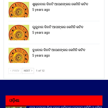
ଶୁକ୍ରବାର ଦିନଟି ଆପଣଙ୍କର କେମିତି କଟିବ
5 years ago
ଗୁରୁବାର ଦିନଟି ଆପଙ୍କର କେମିତି କଟିବ
5 years ago
ବୁଧବାର ଦିନଟି ଆପଣଙ୍କର କେମିତି କଟିବ
5 years ago
PREV
NEXT
1 of 12
ଓଡ଼ିଶା
ଲସା ଗ୍ରାମକୁ ନିଶା ମୁକ୍ତ କରିବାକୁ ଗ୍ରାମ୍ୟ କମିଟି ଓ ମହିଳା