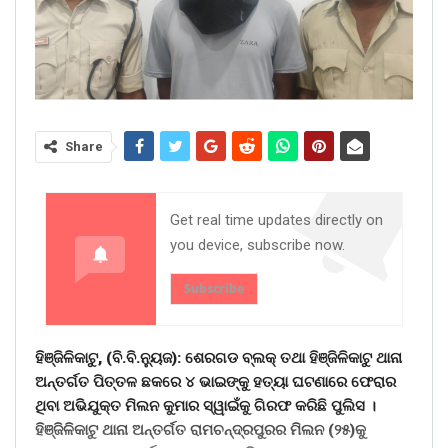
Share
Get real time updates directly on
you device, subscribe now.
Subscribe
ହିଞ୍ଜିଳିକାଟୁ, (ବି.ବି.ନୁ୍ୟଜ): ଶେରଗଡ ବ୍ଲକ୍ ତଥା ହିଞ୍ଜିଳିକାଟୁ ଥାନା
ଅନ୍ତର୍ଗତ ପିତ୍ତଳ ଛକରେ ୪ ଭାଇଙ୍କୁ ହତ୍ୟା ଘଟଣାରେ ଫେରାର
ଥିବା ଅଭିଯୁକ୍ତ ମିଲନ କୁମାର ସ୍ୱାଇଁକୁ ଗିରଫ କରିଛି ପୁଲିସ ।
ହିଞ୍ଜିଳିକାଟୁ ଥାନା ଅନ୍ତର୍ଗତ ରାମଚନ୍ଦ୍ରପୁରର ମିଲନ (୨୫)କୁ