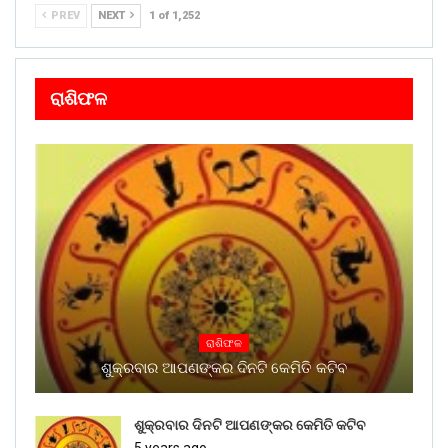
PREV
NEXT
1 of 1,252
ରାଶିଫଳ
ରାଶିଫଳ
ଶୁକ୍ରବାର ଆପଣଙ୍କର ଦିନଟି କେମିତି କଟିବ
ଶୁକ୍ରବାର ଦିନଟି ଆପଣଙ୍କର କେମିତି କଟିବ