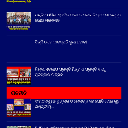
ପଶ୍ଚିମ ଓଡିଶା ଶ୍ରମିକ ସଂଗଠନ ସଭାପତି ରୂପେ ଗଜେନ୍ଦ୍ର
ଭୋଇ ମନୋନୀତ
ସିଡ୍‌ନି ଠାରେ ବାଚସ୍ପତି ସୁରମା ପାଢୀ
ଜିଲ୍ଲା ସ୍ତରୀୟ ପ୍ରକୃତି ମିତ୍ର ଓ ପ୍ରକୃତି ବନ୍ଧୁ
ପୁରସ୍କାର ଉତ୍ସବ
ରାଜନୀତି
ସଂଗଠନକୁ ମଜବୁତ୍ କର ଓ ଲୋକଙ୍କ ସହ ଯୋଡି ହୋଇ ରୁହ:
ରାଷ୍ଟ୍ରୀୟ…