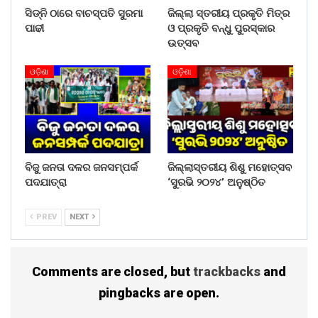
ସିଡ୍‌ନି ଠାରେ ବାଚସ୍ପତି ସୁରମା
ଜିଲ୍ଲା ସ୍ତରୀୟ ପ୍ରକୃତି ମିତ୍ର
ପାଢୀ
ଓ ପ୍ରକୃତି ବନ୍ଧୁ ପୁରସ୍କାର
ଉତ୍ସବ
ଓଡ଼ିଶା
ଓଡ଼ିଶା
ବିଜୁ ଜନତା ଦଳର ଜନସମ୍ପର୍କ
ଜିଲ୍ଲାସ୍ତରୀୟ ଶିଶୁ ମହୋତ୍ସବ
ପଦଯାତ୍ରା
‘ସୁରଭି ୨୦୨୪’ ଅନୁଷ୍ଠିତ
PREV
NEXT
Comments are closed, but
trackbacks
and
pingbacks are open.