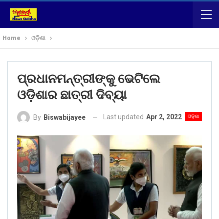
Home
ଓଡ଼ିଶା
ପ୍ରଧାନମନ୍ତ୍ରୀଙ୍କୁ ଭେଟିଲେ
ଓଡ଼ିଶାର ଛାତ୍ରୀ ଦିବ୍ୟା
Last updated
Apr 2, 2022
ଓଡ଼ିଶା
By
Biswabijayee