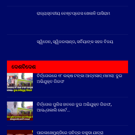
ରାଜ୍ୟସ୍ତରୀୟ ବେଞ୍ଚପ୍ରେସ ଖେଳାଳି ଘାସିରାମ
ସ୍ୱିଡେନ, ସ୍ୱିଜରଲାଣ୍ଡ, ସର୍ବିୟାଙ୍କ ସହଜ ବିଜୟ
ଦେଶବିଦେଶ
ତିର୍ତ୍ତୋଲରେ ୧୮ ଲକ୍ଷ ଟଙ୍କା ଆତ୍ମସାତ୍ ମାମଲା: ଦୁଇ
ଅଭିଯୁକ୍ତ ଗିରଫ
ତିର୍ତ୍ତୋଲ ପୁଲିସ ହାତରେ ଦୁଇ ଅଭିଯୁକ୍ତ ଗିରଫ,
ଆସନ୍ତାକାଲି କୋର୍ଟ…
ପାରଳାଖେମୁଣ୍ଡିରେ ପବିତ୍ର ବାହୁଡା ଯାତ୍ରା