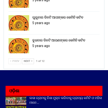
5 years ago
ଗୁରୁବାର ଦିନଟି ଆପଙ୍କର କେମିତି କଟିବ
5 years ago
ବୁଧବାର ଦିନଟି ଆପଣଙ୍କର କେମିତି କଟିବ
5 years ago
PREV
NEXT
1 of 12
ଓଡ଼ିଶା
ଲସା ଗ୍ରାମକୁ ନିଶା ମୁକ୍ତ କରିବାକୁ ଗ୍ରାମ୍ୟ କମିଟି ଓ ମହିଳା
ମାନେ…