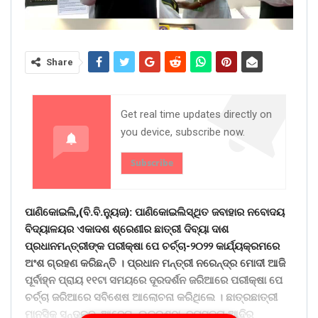
Share
Get real time updates directly on
you device, subscribe now.
Subscribe
ପାଣିକୋଇଲି,(ବି.ବି.ନୁ୍ୟଜ): ପାଣିକୋଇଲିସ୍ଥିତ ଜବାହାର ନବୋଦୟ
ବିଦ୍ୟାଳୟର ଏକାଦଶ ଶ୍ରେଣୀର ଛାତ୍ରୀ ଦିବ୍ୟା ଦାଶ
ପ୍ରଧାନମନ୍ତ୍ରୀଙ୍କ ପରୀକ୍ଷା ପେ ଚର୍ଚ୍ଚା-୨୦୨୨ କାର୍ଯ୍ୟକ୍ରମରେ
ଅଂଶ ଗ୍ରହଣ କରିଛନ୍ତି । ପ୍ରଧାନ ମନ୍ତ୍ରୀ ନରେନ୍ଦ୍ର ମୋଦୀ ଆଜି
ପୂର୍ବାହ୍ନ ପ୍ରାୟ ୧୧ଟା ସମୟରେ ଦୂରଦର୍ଶନ ଜରିଆରେ ପରୀକ୍ଷା ପେ
ଚର୍ଚ୍ଚା ଜରିଆରେ ସବିଶେଷ ଆଲୋଚନା କରିଥିଲେ । ଛାତ୍ରଛାତ୍ରୀ
ମାନସିକ ସନ୍ତୁଳନ, ଆବେଗ, ଉକ୍ରଣ୍ଠା, ବ୍ୟସ୍ତତା ଆଦିର