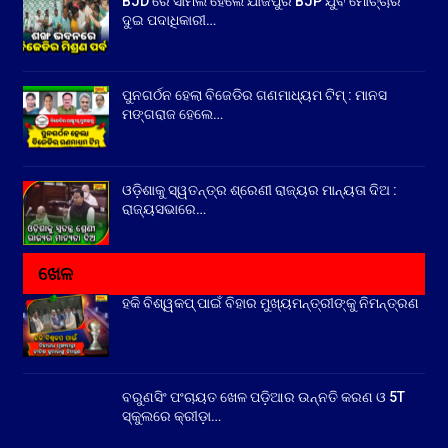
BJD ରେ ସାମିଲ ହେଲେ ଯାଜପୁର BJP ଯୁବ ମୋର୍ଚ୍ଚାର
ଦୁଇ ପଦାଧିକାରୀ…
ପୁନଗର୍ଠନ ହେଲା ବିଜେଡିର ଗଣମାଧ୍ୟମ ଟିମ୍ : ମାନସ
ମଙ୍ଗରାଜ ହେଲେ…
ଓଡ଼ିଶାକୁ ସ୍ୱତନ୍ତ୍ର ଶ୍ରେଣୀ ରାଜ୍ୟର ମାନ୍ୟତା ଦିଅ :
ରାଜ୍ୟସଭାରେ…
ଖେଳ
ହକି ବିଶ୍ୱକପ୍ ପାଇଁ ବିହାର ମୁଖ୍ୟମନ୍ତ୍ରୀଙ୍କୁ ନିମନ୍ତ୍ରଣ
ବରୁଣସିଂ ପଂଚାୟତ ଖେଳ ପଡ଼ିଆର ଉନ୍ନତି କରଣ ଓ 5T
ସ୍କୁଲରେ କ୍ରୀଡ଼ା…