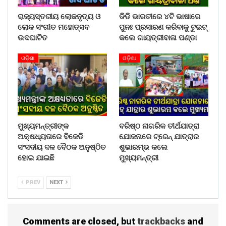
ରାଜ୍ୟସ୍ତରୀୟ ଲୋକନୃତ୍ୟ ଓ
ଡିଡି ଭାରତୀରେ ୪ଟି ଭାଷାରେ
ଲୋକ ସଂଗୀତ ମହୋତ୍ସବ
ପୁନଃ ପ୍ରସାରଣ କରିବାକୁ ଟୁଇଟ୍
ଉଦଘାଟିତ
କଲେ ଗାୟତ୍ରୀବାଳା ପଣ୍ଡା
ଓଡ଼ିଶା
ଓଡ଼ିଶା
ମୁଖ୍ୟମନ୍ତ୍ରୀଙ୍କ
ବରିଷ୍ଠ ନାଗରିକ ତୀର୍ଥଯାତ୍ରା
ଅକ୍ଷଧ୍ୟତାରେ ବିଜେଡି
ଯୋଜନାରେ ଟ୍ରେନ୍ ଯାତ୍ରାର
ସଂସଦୀୟ ଦଳ ବୈଠକ ଅନୁଷ୍ଠିତ
ଶୁଭାରମ୍ଭ କଲେ
ହୋଇ ଯାଇଛି
ମୁଖ୍ୟମନ୍ତ୍ରୀ
PREV
NEXT
Comments are closed, but
trackbacks
and