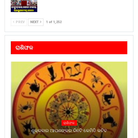
PREV
NEXT
1 of 1,252
ରାଶିଫଳ
ରାଶିଫଳ
ଶୁକ୍ରବାର ଆପଣଙ୍କର ଦିନଟି କେମିତି କଟିବ