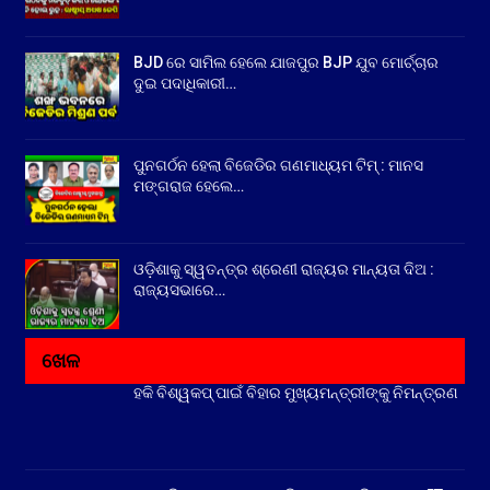
BJD ରେ ସାମିଲ ହେଲେ ଯାଜପୁର BJP ଯୁବ ମୋର୍ଚ୍ଚାର
ଦୁଇ ପଦାଧିକାରୀ…
ପୁନଗର୍ଠନ ହେଲା ବିଜେଡିର ଗଣମାଧ୍ୟମ ଟିମ୍ : ମାନସ
ମଙ୍ଗରାଜ ହେଲେ…
ଓଡ଼ିଶାକୁ ସ୍ୱତନ୍ତ୍ର ଶ୍ରେଣୀ ରାଜ୍ୟର ମାନ୍ୟତା ଦିଅ :
ରାଜ୍ୟସଭାରେ…
ଖେଳ
ହକି ବିଶ୍ୱକପ୍ ପାଇଁ ବିହାର ମୁଖ୍ୟମନ୍ତ୍ରୀଙ୍କୁ ନିମନ୍ତ୍ରଣ