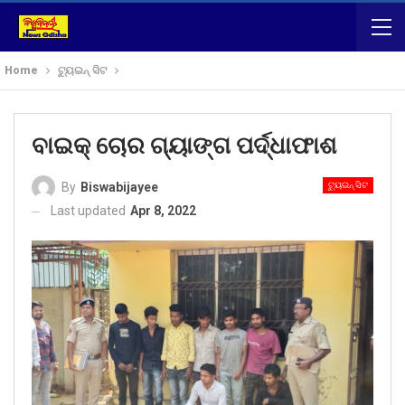
Home
ଟ୍ୟୁଇନ୍ ସିଟ
ବାଇକ୍ ଚୋର ଗ୍ୟାଙ୍ଗ ପର୍ଦ୍ଧାଫାଶ
ଟ୍ୟୁଇନ୍ ସିଟ
By
Biswabijayee
Last updated
Apr 8, 2022