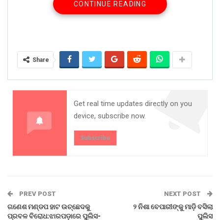
CONTINUE READING
ଅଭିଯୁକ୍ତମାନେ ହେଲେ ପୁରୀ ଗଡିଶାଗଦାର ପ୍ରଦୀପ
ପାଇକରାୟ(୨୨), ପୁରୀ ସମୁଦ୍ରକୂଳ ଥାନାର ଆକାଶ ବେହେରା ଓରଫ୍
(କାଶୀ), ବାଦଲ ବେହେରା (୨୨), ସ୍ମାରକ ଶତପଥୀ ଓରଫ୍ ବିଟୁ(୨୦),
ସିନୁ ଓରଫ ଶ୍ରୀନିବାସ ମହାନ୍ତି (୨୪), ଜୟ ବେହେରା (୧୯) । ୨ ଦଲାଲ
ହେଲେ ଗଞ୍ଜାମ କବିସୂର୍ଯ୍ୟନଗର ଅଞ୍ଚଳର ମିଥୁନ ବିଶୋଇ (୨୮) ଓ
Share
ଗଞ୍ଜାମ ଖଲିକୋଟର ଅମୀନ ସାହୁ ଓରଫ ରାଜ (୨୯) । ୨ ଦଲାଲ ଚୋରା
ବାଇକ୍କୁ ବିକିବା ଦାୟିତ୍ୱ ନେଇଥିଲେ । ପୁଲିସ କହିଛି, ଗ୍ୟାଙ୍ଗର
ମାଷ୍ଟରମାଇଣ୍ଡ ଥିଲା ପ୍ରଦୀପ । ଚୋରମାନେ ରାତିଅଧରେ ସହର
ବୁଲି ଅପରେସନ କରୁଥିଲେ । ରାଜଧାନୀ ଉପକଣ୍ଠର ନିଛାଟିଆ
Get real time updates directly on you
ଅଞ୍ଚଳ ସେମାନଙ୍କ ଟାର୍ଗେଟରେ ଥିଲା । ଭରତପୁର, ତମାଣ୍ଡୋ,
device, subscribe now.
ଯାଁଳା, ଆଇଗିଣିଆ, କଳିଙ୍ଗନଗର, ଜଟଣୀ, ପାତ୍ରପଡ଼ା, ପିତାପଲ୍ଲୀ
ଓ ଆଖପାଖ ଅଞ୍ଚଳରେ ଘର ସାମ୍ନାରୁ ବାଇକ୍ ଚୋରି କରୁଥିଲେ ।
Subscribe
Share on:
WhatsApp
PREV POST
NEXT POST
ଗଣେଶ ମଣ୍ଡପ ହାଟ ଉଚ୍ଛେଦକୁ
୨ ନିଶା ବେପାରୀଙ୍କୁ ମାଡ଼ି ବସିଲା
ପ୍ରବଳ ବିରୋଧ:ଝାରପଡ଼ାରେ ପୁଲିସ-
ପୁଲିସ