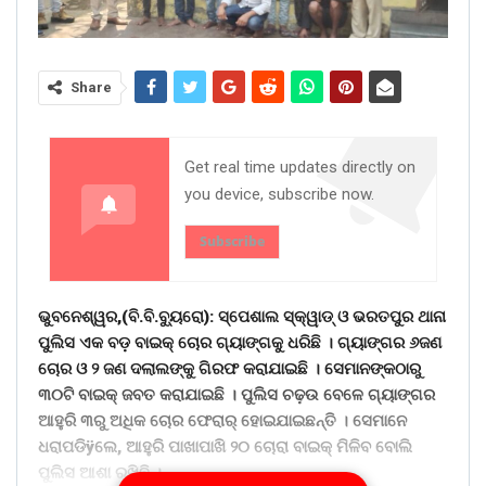
Share
Get real time updates directly on
you device, subscribe now.
Subscribe
ଭୁବନେଶ୍ୱର,(ବି.ବି.ବୁ୍ୟରୋ): ସ୍ପେଶାଲ ସ୍କ୍ୱାଡ୍ ଓ ଭରତପୁର ଥାନା
ପୁଲିସ ଏକ ବଡ଼ ବାଇକ୍ ଚୋର ଗ୍ୟାଙ୍ଗକୁ ଧରିଛି । ଗ୍ୟାଙ୍ଗର ୬ଜଣ
ଚୋର ଓ ୨ ଜଣ ଦଲାଲଙ୍କୁ ଗିରଫ କରାଯାଇଛି । ସେମାନଙ୍କଠାରୁ
୩୦ଟି ବାଇକ୍ ଜବତ କରାଯାଇଛି । ପୁଲିସ ଚଢ଼ଉ ବେଳେ ଗ୍ୟାଙ୍ଗର
ଆହୁରି ୩ରୁ ଅଧିକ ଚୋର ଫେରାର୍ ହୋଇଯାଇଛନ୍ତି । ସେମାନେ
ଧରାପଡିÿଲେ, ଆହୁରି ପାଖାପାଖି ୨୦ ଚୋରା ବାଇକ୍ ମିଳିବ ବୋଲି
ପୁଲିସ ଆଶା ରଖିଛି ।