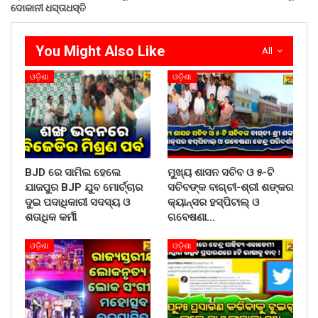
ଦୋକାନୀ ଧସ୍ତାଧସ୍ତି
You Might Also Like
All
ଓଡ଼ିଶା
ଓଡ଼ିଶା
BJD ରେ ସାମିଲ ହେଲେ
ମୁଖ୍ୟ ଶାସନ ସଚିବ ଓ ୫-ଟି
ଯାଜପୁର BJP ଯୁବ ମୋର୍ଚ୍ଚାର
ସଚିବଙ୍କ ବାଗ୍‌ଚୀ-ଶ୍ରୀ ଶଙ୍କର
ଦୁଇ ପଦାଧିକାରୀ ସଦସ୍ୟ ଓ
କ୍ୟାନ୍‌ସର ହସ୍‌ପିଟାଲ୍‌ ଓ
ଶତାଧିକ କର୍ମୀ
ଗବେଷଣା…
ଓଡ଼ିଶା
ଓଡ଼ିଶା