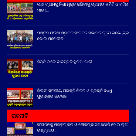
ଲସା ଗ୍ରାମକୁ ନିଶା ମୁକ୍ତ କରିବାକୁ ଗ୍ରାମ୍ୟ କମିଟି ଓ ମହିଳା
ମାନେ…
ପଶ୍ଚିମ ଓଡିଶା ଶ୍ରମିକ ସଂଗଠନ ସଭାପତି ରୂପେ ଗଜେନ୍ଦ୍ର
ଭୋଇ ମନୋନୀତ
ସିଡ୍‌ନି ଠାରେ ବାଚସ୍ପତି ସୁରମା ପାଢୀ
ଜିଲ୍ଲା ସ୍ତରୀୟ ପ୍ରକୃତି ମିତ୍ର ଓ ପ୍ରକୃତି ବନ୍ଧୁ
ପୁରସ୍କାର ଉତ୍ସବ
ରାଜନୀତି
ସଂଗଠନକୁ ମଜବୁତ୍ କର ଓ ଲୋକଙ୍କ ସହ ଯୋଡି ହୋଇ ରୁହ:
ରାଷ୍ଟ୍ରୀୟ…