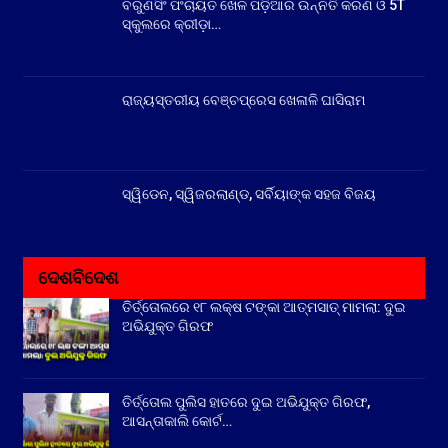
ବରୁଣସିଂ ପଂଚାୟତ ଖେଳ ପଡ଼ିଆର ଉନ୍ନତି କରଣ ଓ 5T
ସ୍କୁଲରେ କ୍ରୀଡ଼ା…
ରାଜ୍ୟସ୍ତରୀୟ ବେଞ୍ଚପ୍ରେସ ଖେଳାଳି ଘାସିରାମ
ସ୍ୱିଡେନ, ସ୍ୱିଜରଲାଣ୍ଡ, ସର୍ବିୟାଙ୍କ ସହଜ ବିଜୟ
ଦେଶବିଦେଶ
ତିର୍ତ୍ତୋଲରେ ୧୮ ଲକ୍ଷ ଟଙ୍କା ଆତ୍ମସାତ୍ ମାମଲା: ଦୁଇ
ଅଭିଯୁକ୍ତ ଗିରଫ
ତିର୍ତ୍ତୋଲ ପୁଲିସ ହାତରେ ଦୁଇ ଅଭିଯୁକ୍ତ ଗିରଫ,
ଆସନ୍ତାକାଲି କୋର୍ଟ…