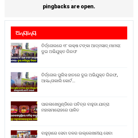
pingbacks are open.
ଅନ୍ୟାନ୍ୟ
ତିର୍ତ୍ତୋଲରେ ୧୮ ଲକ୍ଷ ଟଙ୍କା ଆତ୍ମସାତ୍ ମାମଲା:
ଦୁଇ ଅଭିଯୁକ୍ତ ଗିରଫ
ତିର୍ତ୍ତୋଲ ପୁଲିସ ହାତରେ ଦୁଇ ଅଭିଯୁକ୍ତ ଗିରଫ,
ଆସନ୍ତାକାଲି କୋର୍ଟ…
ପାରଳାଖେମୁଣ୍ଡିରେ ପବିତ୍ର ବାହୁଡା ଯାତ୍ରା
ମହାସମାରୋହରେ ପାଳିତ
ବାହୁଡ଼ାରେ ସେବା ଦଳର ଉଲ୍ଲେଖନୀୟ ସେବା