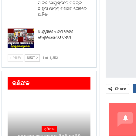
ପାରଳାଖେମୁଣ୍ଡିରେ ପବିତ୍ର
ବାହୁଡା ଯାତ୍ରା ମହାସମାରୋହରେ
ପାଳିତ
ବାହୁଡ଼ାରେ ସେବା ଦଳର
ଉଲ୍ଲେଖନୀୟ ସେବା
PREV
NEXT
1 of 1,252
ରାଶିଫଳ
Share
ରାଶିଫଳ