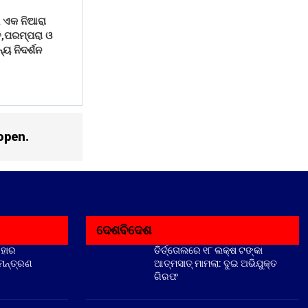
 ଏକ ନିଆରା
ି,ପରମ୍ପରା ଓ
୍ୟ ନିଦର୍ଶନ
open.
ଦେଶବିଦେଶ
ିହାର
ତିର୍ତ୍ତୋଲରେ ୧୮ ଲକ୍ଷ ଟଙ୍କା
ିମନ୍ତ୍ରଣ
ଆତ୍ମସାତ୍ ମାମଲା: ଦୁଇ ଅଭିଯୁକ୍ତ
ଗିରଫ