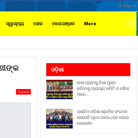
Sign In
ସ୍ୱାସ୍ଥ୍ୟ
ଖେଳ
ମନୋରଞ୍ଜନ
More
ଣୀଙ୍କ
ଓଡ଼ିଶା
ଲସା ଗ୍ରାମକୁ ନିଶା ମୁକ୍ତ
କରିବାକୁ ଗ୍ରାମ୍ୟ କମିଟି ଓ ମହିଳା
ଅନ୍ୟାନ୍ୟ
ମାନେ…
ପଶ୍ଚିମ ଓଡିଶା ଶ୍ରମିକ ସଂଗଠନ
ସଭାପତି ରୂପେ ଗଜେନ୍ଦ୍ର ଭୋଇ
ମନୋନୀତ