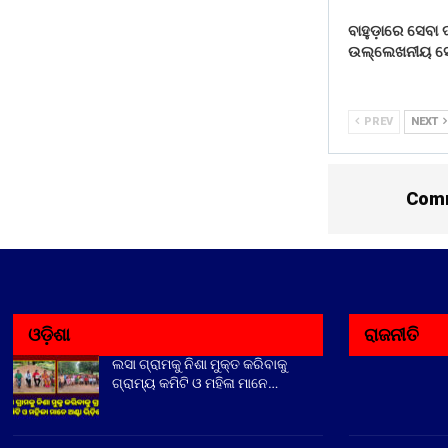
ବାହୁଡ଼ାରେ ସେବା
ଉଲ୍ଲେଖନୀୟ ସ
PREV
NEXT
Comm
ଓଡ଼ିଶା
ରାଜନୀତି
ଲସା ଗ୍ରାମକୁ ନିଶା ମୁକ୍ତ କରିବାକୁ
ଗ୍ରାମ୍ୟ କମିଟି ଓ ମହିଳା ମାନେ…