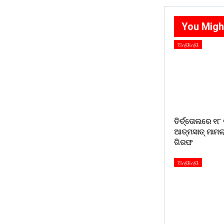
You Migh
ଅନ୍ୟାନ୍ୟ
ତିର୍ତ୍ତୋଲରେ ୧୮
ଆତ୍ମସାତ୍ ମାମଲା
ଗିରଫ
ଅନ୍ୟାନ୍ୟ