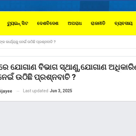
ଟ୍ୟୁଇନ୍ ସିଟ
ଦେଶବିଦେଶ
ଅପରାଧ
ରାଜନୀତି
ବ୍ୟବସାୟ
 କାର୍ଯ୍ୟକୁ ନେଇଁ ଉଠିଛି ପ୍ରଶ୍ନବାଚି ?
ଲରେ ଯୋଗାଣ ବିଭାଗ ସ୍ଥାଣୁ,ଯୋଗାଣ ଅଧିକାରି
 ନେଇଁ ଉଠିଛି ପ୍ରଶ୍ନବାଚି ?
Last updated
Jun 3, 2025
ijayee