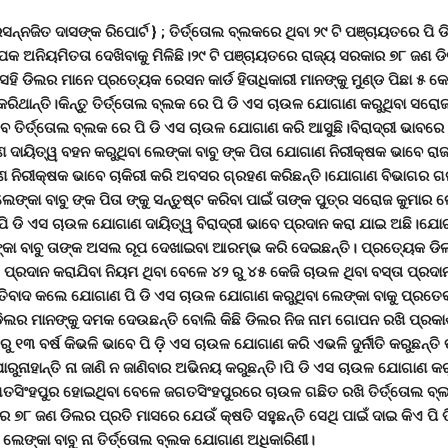
ରସନ୍ନଜିତ ଦାସଙ୍କ ରିପୋର୍ଟ } ;
ତିର୍ତ୍ତୋଲ ବ୍ଲକରେ ଥିବା ୨୯ ଟି ପଞ୍ଚାୟତରେ ପି 
 ଅନିୟମିତତା ଦେଖିବାକୁ ମିଳିଛି।୨୯ ଟି ପଞ୍ଚାୟତରେ ରାଜ୍ୟ ସରକାର ୭୮ ଜଣ ଡିଲ
ହି ଡିଲର ମାନେ ପ୍ରତ୍ୟେକ ରେସନ କାର୍ଡ ହିତାଧିକାରୀ ମାନଙ୍କୁ ମୁଣ୍ଡ ପିଛା ୫ କେ
ରିଥାନ୍ତି।କିନ୍ତୁ ତିର୍ତ୍ତୋଲ ବ୍ଲକ ରେ ପି ଡି ଏସ ଚାଉଳ ଯୋଗାଣ କରୁଥିବା ସରୋ
ହେବ ତିର୍ତ୍ତୋଲ ବ୍ଲକ ରେ ପି ଡି ଏସ ଚାଉଳ ଯୋଗାଣ କରି ଆସୁଛି।ବିରାଦ୍ରୀ ଭାବରେ 
ଦାୟିତ୍ୱ ବହନ କରୁଥିବା ଲେଙ୍କା ବାବୁ ଙ୍କ ପିତା ଯୋଗାଣ ନିରୀକ୍ଷକ ଭାବେ ରା
ନିରୀକ୍ଷକ ଭାବେ ଚାକିରୀ କରି ଅବସର ଗ୍ରହଣ କରିଛନ୍ତି।ଯୋଗାଣ ବିଭାଗର ଗ
େଙ୍କା ବାବୁ ଙ୍କ ପିତା ଙ୍କୁ ସନ୍ତୁଷ୍ଟ କରିବା ପାଇଁ ତାଙ୍କ ପୁତ୍ର ସରୋଜ କୁମାର ଲ
 ପି ଡି ଏସ ଚାଉଳ ଯୋଗାଣ ଦାୟିତ୍ୱ ବିରାଦ୍ରୀ ଭାବେ ପ୍ରଦାନ କରା ଯାଇ ଅଛି।ଯୋ
କା ବାବୁ ତାଙ୍କ ଅସଲ ରୂପ ଦେଖାଇବା ଆରମ୍ଭ କରି ଦେଇଛନ୍ତି। ପ୍ରତ୍ୟେକ ଡିଲ
ା ପ୍ରଦାନ କରାଯିବା ନିୟମ ଥିବା ବେଳେ ୪୨ ରୁ ୪୫ କେଜି ଚାଉଳ ଥିବା ବସ୍ତା ପ୍ରଦ
ତିବାଦ କଲେ ଯୋଗାଣ ପି ଡି ଏସ ଚାଉଳ ଯୋଗାଣ କରୁଥିବା ଲେଙ୍କା ବାକୁ ପ୍ରତେକ
ିଲର ମାନଙ୍କୁ ଦମକ ଦେଉଛନ୍ତି ବୋଲି କିଛି ଡିଲର ନିଜ ନାମ ଗୋପନ ରଖି ପ୍ରକାଶ
ରୁ ୧୩ ବର୍ଷ କିଭଳି ଭାବେ ପି ଡ଼ି ଏସ ଚାଉଳ ଯୋଗାଣ କରି ଏଭଳି ଦୁର୍ନୀତି କରୁଛନ୍ତ
ପାରୁନାହାନ୍ତି ନା ଜାଣି ନ ଜାଣିବାର ଅଭିନୟ କରୁଛନ୍ତି।ପି ଡି ଏସ ଚାଉଳ ଯୋଗାଣ କ
ଗତସିଂହପୁର ହୋଇଥିବା ବେଳେ ଜଗତସିଂହପୁରରେ ଚାଉଳ ଗଛିତ ରଖି ତିର୍ତ୍ତୋଲ ବ୍ଲ
 ର ୭୮ ଜଣ ଡିଲର ପ୍ରତି ମାସରେ ଯେଉଁ କ୍ଷତି ସହୁଛନ୍ତି ସେଥି ପାଇଁ ଦାଇ କିଏ ପି
ଲେଙ୍କା ବାବୁ ନା ତିର୍ତ୍ତୋଲ ବ୍ଲକ ଯୋଗାଣ ଅଧିକାରିଣୀ।