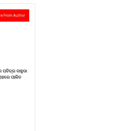
e From Author
 ପବିତ୍ର ବାହୁଡା
ୋହରେ ପାଳିତ