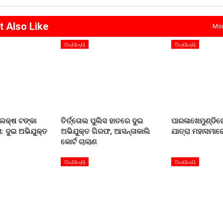
t Also Like
Mor
ଅନ୍ୟାନ୍ୟ
ଅନ୍ୟାନ୍ୟ
 ଲକ୍ଷ ଟଙ୍କା
ତିର୍ତ୍ତୋଲ ପୁଲିସ ହାତରେ ଦୁଇ
ପାରଳାଖେମୁଣ୍ଡିରେ
: ଦୁଇ ଅଭିଯୁକ୍ତ
ଅଭିଯୁକ୍ତ ଗିରଫ, ଆସନ୍ତାକାଲି
ଯାତ୍ରା ମହାସମାର
କୋର୍ଟ ଚାଲାଣ
ଅନ୍ୟାନ୍ୟ
ଅନ୍ୟାନ୍ୟ