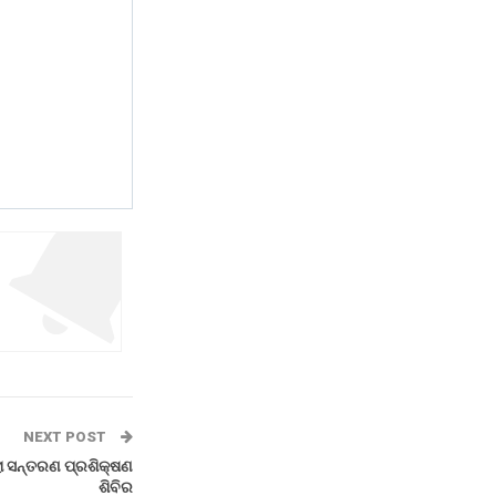
NEXT POST
ା ସନ୍ତରଣ ପ୍ରଶିକ୍ଷଣ
ଶିବିର