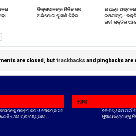
 ଦଳର
ଜିଲ୍ଲାପାଳଙ୍କ ମିଳିତ ଜନ
ଉପାନ୍ତ ଅଞ୍ଚଳର
େବା
ଅଭିଯୋଗ ଶୁଣାଣି ଶିବିର
ରଥଯାତ୍ରା : ଭକ୍ତ
ନାରୀ ଶକ୍ତିର ଅନନ
ents are closed, but
trackbacks
and pingbacks are 
ଖେଳ
ସଂଗଠନକୁ ମଜବୁତ୍ କର ଓ ଲୋକଙ୍କ ସହ
ହକି ବିଶ୍ୱକପ୍ ପାଇଁ ବ
ଯୋଡି ହୋଇ ରୁହ: ରାଷ୍ଟ୍ରୀୟ…
ମୁଖ୍ୟମନ୍ତ୍ରୀଙ୍କୁ ନ