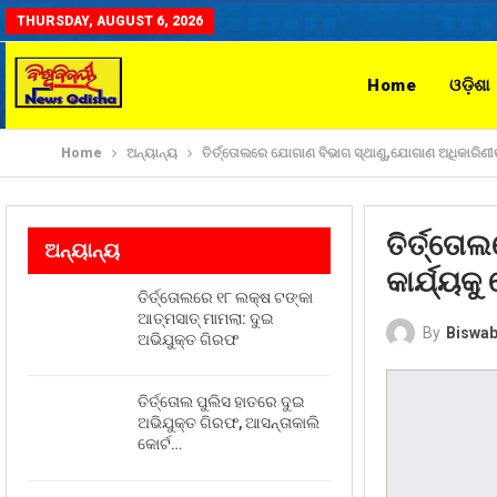
THURSDAY, AUGUST 6, 2026
Home
ଓଡ଼ିଶା
Home
ଅନ୍ୟାନ୍ୟ
ତିର୍ତ୍ତୋଲରେ ଯୋଗାଣ ବିଭାଗ ସ୍ଥାଣୁ,ଯୋଗାଣ ଅଧିକାରିଣୀଙ୍କ
ତିର୍ତ୍ତୋ
ଅନ୍ୟାନ୍ୟ
କାର୍ଯ୍ୟକୁ
ତିର୍ତ୍ତୋଲରେ ୧୮ ଲକ୍ଷ ଟଙ୍କା
ଆତ୍ମସାତ୍ ମାମଲା: ଦୁଇ
By
Biswab
ଅଭିଯୁକ୍ତ ଗିରଫ
ତିର୍ତ୍ତୋଲ ପୁଲିସ ହାତରେ ଦୁଇ
ଅଭିଯୁକ୍ତ ଗିରଫ, ଆସନ୍ତାକାଲି
କୋର୍ଟ…