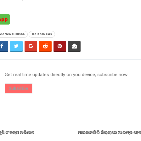
App
ayeeNewsOdisha
OdishaNews
Get real time updates directly on you device, subscribe now.
Subscribe
କୃଷି ସଂକଳ୍ପ ଅଭିଯାନ
ମାଲକାନଗିରି ଜିଲ୍ଲାରେ ଆରମ୍ଭ ହେଲ