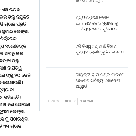
ଇ- ଅବକାରୀକୁ…
ଡି ଏସ ଚାଉଳ
ର ଙ୍କୁ ନିଯୁକ୍ତ
ମୁଖ୍ୟମନ୍ତ୍ରୀ ନବୀନ
ପଟ୍ଟନାୟକଙ୍କ ସୁଶାସନକୁ
ଜି ଚାଉଳ ପ୍ରତି
ଜାତୀୟସ୍ତରରେ ପୁଣିଥରେ…
ଜ କୁମାର ଲେଙ୍କା
ତିର୍ତ୍ତୋଲ
ଜ୍ୟ ସରକାରଙ୍କ
ହକି ବିଶ୍ୱକପ୍ ପାଇଁ ବିହାର
ମୁଖ୍ୟମନ୍ତ୍ରୀଙ୍କୁ ନିମନ୍ତ୍ରଣ
ଳା ବାଟକୁ ଭଲ
େଙ୍କା ଙ୍କୁ
ଗାଣ ଦାୟିତ୍ୱ
ଗାୟତ୍ରୀ ବାଳା ପଣ୍ଡା ପାଇବେ
ର ଙ୍କୁ ୫୦ କେଜି
କେନ୍ଦ୍ର ସାହିତ୍ୟ ଏକାଡେମୀ
ାନ କରାଯାଉଛି।
ଆୱାର୍ଡ
୍ଷ୍ୟ ବା
 କରିଛନ୍ତି।
PREV
NEXT
1 of 260
ି ତାହା କଣ ଯୋଗାଣ
ରୁଥିବା ଲେଙ୍କା
କ କୁ ପଠାଉଥିବା
 ଡି ଏସ ଚାଉଳ