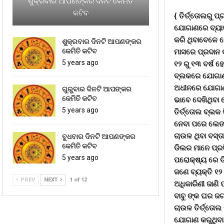
ଶୁକ୍ରବାର ଆପଣଙ୍କର ଦିନଟି କେମିତି
କଟିବ
{ ତିର୍ତ୍ତୋଲରୁ ପ୍
ଯୋଗାଣରେ ବ୍ୟାପକ
କରି ଥିବାବେଳେ ସେ
ଶୁକ୍ରବାର ଦିନଟି ଆପଣଙ୍କର
କେମିତି କଟିବ
ମାସରେ ପ୍ରଦାନ କ
5 years ago
୧୨ ରୁ ୧୩ ବର୍ଷ 
ବ୍ଲକରେ ଯୋଗାଣ 
ଅଧୀନରେ ଯୋଗାଣ 
ଗୁରୁବାର ଦିନଟି ଆପଙ୍କର
କେମିତି କଟିବ
ଭାବେ ଦେଖିଥିବା ଲ
5 years ago
ତିର୍ତ୍ତୋଲ ବ୍ଲକ
ନେବା ପରେ ଲେଙ୍
ଚାଉଳ ଥିବା ବସ୍ତ
ବୁଧବାର ଦିନଟି ଆପଣଙ୍କର
କେମିତି କଟିବ
ଡିଲର ମାନେ ପ୍ର
5 years ago
ପରୋକ୍ଷ୍ୟ ରେ ଡ
ଜଣେ ବ୍ୟକ୍ତି ୧୨ 
PREV
NEXT
1 of 12
ଅଧିକାରିଣୀ ଜାଣି 
ବାବୁ ଙ୍କ ଘର ଜ
ଚାଉଳ ତିର୍ତ୍ତୋଲ
ଯୋଗାଣ କରୁଥିବା 