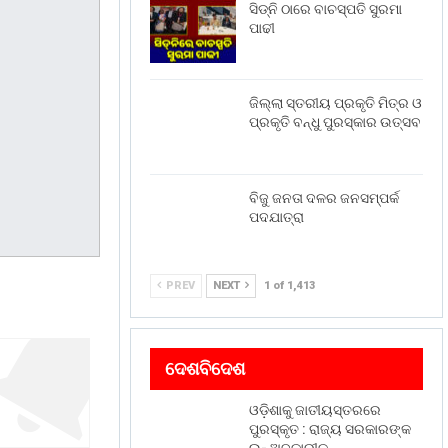
ସିଡ୍‌ନି ଠାରେ ବାଚସ୍ପତି ସୁରମା
ପାଢୀ
ଜିଲ୍ଲା ସ୍ତରୀୟ ପ୍ରକୃତି ମିତ୍ର ଓ
ପ୍ରକୃତି ବନ୍ଧୁ ପୁରସ୍କାର ଉତ୍ସବ
ବିଜୁ ଜନତା ଦଳର ଜନସମ୍ପର୍କ
ପଦଯାତ୍ରା
PREV
NEXT
1 of 1,413
ଦେଶବିଦେଶ
ଓଡ଼ିଶାକୁ ଜାତୀୟସ୍ତରରେ
ପୁରସ୍କୃତ : ରାଜ୍ୟ ସରକାରଙ୍କ