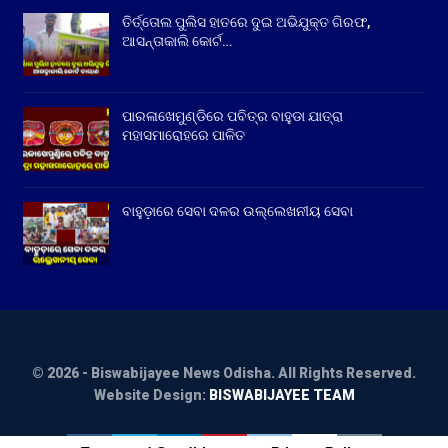
ତିର୍ତ୍ତୋଲ ପୁଲିସ ହାତରେ ଦୁଇ ଅଭିଯୁକ୍ତ ଗିରଫ,
ଆସନ୍ତାକାଲି କୋର୍ଟ…
ପାରଳାଖେମୁଣ୍ଡିରେ ପବିତ୍ର ବାହୁଡା ଯାତ୍ରା
ମହାସମାରୋହରେ ପାଳିତ
ବାହୁଡ଼ାରେ ସେବା ଦଳର ଉଲ୍ଲେଖନୀୟ ସେବା
© 2026 - Biswabijayee News Odisha. All Rights Reserved.
Website Design:
BISWABIJAYEE TEAM