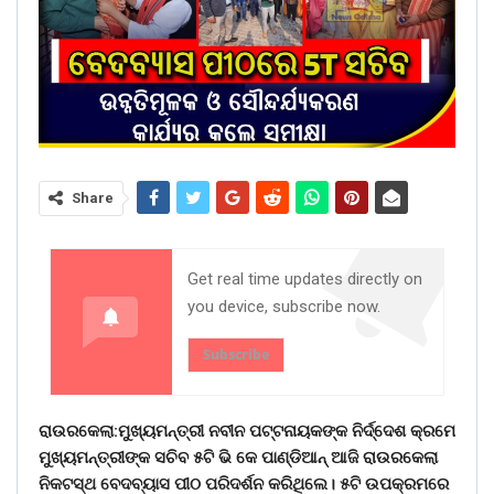
Share
Get real time updates directly on
you device, subscribe now.
Subscribe
ରାଉରକେଲା:ମୁଖ୍ୟମନ୍ତ୍ରୀ ନବୀନ ପଟ୍ଟନାୟକଙ୍କ ନିର୍ଦ୍ଦେଶ କ୍ରମେ
ମୁଖ୍ୟମନ୍ତ୍ରୀଙ୍କ ସଚିବ ୫ଟି ଭି କେ ପାଣ୍ଡିଆନ୍ ଆଜି ରାଉରକେଲା
ନିକଟସ୍ଥ ବେଦବ୍ୟାସ ପୀଠ ପରିଦର୍ଶନ କରିଥିଲେ। ୫ଟି ଉପକ୍ରମରେ