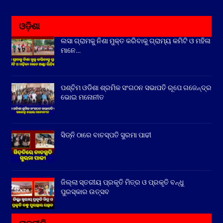
ଓଡ଼ିଶା
ଲସା ଗ୍ରାମକୁ ନିଶା ମୁକ୍ତ କରିବାକୁ ଗ୍ରାମ୍ୟ କମିଟି ଓ ମହିଳା
ମାନେ…
ପଶ୍ଚିମ ଓଡିଶା ଶ୍ରମିକ ସଂଗଠନ ସଭାପତି ରୂପେ ଗଜେନ୍ଦ୍ର
ଭୋଇ ମନୋନୀତ
ସିଡ୍‌ନି ଠାରେ ବାଚସ୍ପତି ସୁରମା ପାଢୀ
ଜିଲ୍ଲା ସ୍ତରୀୟ ପ୍ରକୃତି ମିତ୍ର ଓ ପ୍ରକୃତି ବନ୍ଧୁ
ପୁରସ୍କାର ଉତ୍ସବ