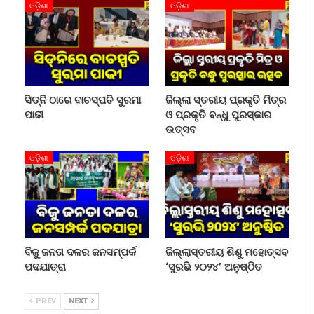
ଓଡ଼ିଶା
ଓଡ଼ିଶା
ସିଡ୍‌ନି ଠାରେ ବାଚସ୍ପତି ସୁରମା
ଜିଲ୍ଲା ସ୍ତରୀୟ ପ୍ରକୃତି ମିତ୍ର
ପାଢୀ
ଓ ପ୍ରକୃତି ବନ୍ଧୁ ପୁରସ୍କାର
ଉତ୍ସବ
ଓଡ଼ିଶା
ଓଡ଼ିଶା
ବିଜୁ ଜନତା ଦଳର ଜନସମ୍ପର୍କ
ଜିଲ୍ଲାସ୍ତରୀୟ ଶିଶୁ ମହୋତ୍ସବ
ପଦଯାତ୍ରା
‘ସୁରଭି ୨୦୨୪’ ଅନୁଷ୍ଠିତ
PREV
NEXT