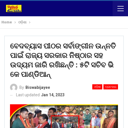
Home
ଓଡ଼ିଶା
ବେଦବ୍ୟାସ ପୀଠର ସର୍ବାଙ୍ଗୀନ ଉନ୍ନତି
ପାଇଁ ରାଜ୍ୟ ସରକାର ନିଷ୍ଠାର ସହ
ଉଦ୍ୟମ ଜାରି ରଖିଛନ୍ତି : ୫ଟି ସଚିବ ଭି
କେ ପାଣ୍ଡିଆନ୍
ଓଡ଼ିଶା
ବ୍ୟବସାୟ
By
Biswabijayee
Last updated
Jan 14, 2023