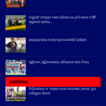
ବରୁଣସିଂ ପଂଚାୟତ ଖେଳ ପଡ଼ିଆର ଉନ୍ନତି କରଣ ଓ 5T
ସ୍କୁଲରେ କ୍ରୀଡ଼ା…
ରାଜ୍ୟସ୍ତରୀୟ ବେଞ୍ଚପ୍ରେସ ଖେଳାଳି ଘାସିରାମ
ସ୍ୱିଡେନ, ସ୍ୱିଜରଲାଣ୍ଡ, ସର୍ବିୟାଙ୍କ ସହଜ ବିଜୟ
ଦେଶବିଦେଶ
ତିର୍ତ୍ତୋଲରେ ୧୮ ଲକ୍ଷ ଟଙ୍କା ଆତ୍ମସାତ୍ ମାମଲା: ଦୁଇ
ଅଭିଯୁକ୍ତ ଗିରଫ