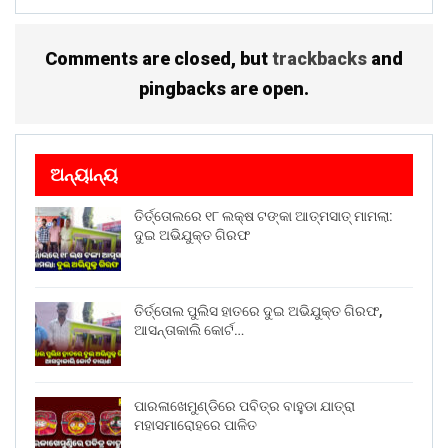
Comments are closed, but
trackbacks
and
pingbacks are open.
ଅନ୍ୟାନ୍ୟ
ତିର୍ତ୍ତୋଲରେ ୧୮ ଲକ୍ଷ ଟଙ୍କା ଆତ୍ମସାତ୍ ମାମଲା:
ଦୁଇ ଅଭିଯୁକ୍ତ ଗିରଫ
ତିର୍ତ୍ତୋଲ ପୁଲିସ ହାତରେ ଦୁଇ ଅଭିଯୁକ୍ତ ଗିରଫ,
ଆସନ୍ତାକାଲି କୋର୍ଟ…
ପାରଳାଖେମୁଣ୍ଡିରେ ପବିତ୍ର ବାହୁଡା ଯାତ୍ରା
ମହାସମାରୋହରେ ପାଳିତ