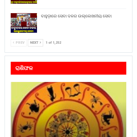
ବାହୁଡ଼ାରେ ସେବା ଦଳର ଉଲ୍ଲେଖନୀୟ ସେବା
PREV
NEXT
1 of 1,252
ରାଶିଫଳ