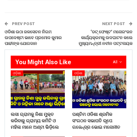
PREV POST
NEXT POST
ଓଡିଶା ଉଠା ଜଳସେଚନ ନିଗମ
‘ଡଟ୍ ଫେଷ୍ଟ’ ମନୋରଂଜନ
ଉପଦେଷ୍ଟା ଭାବେ ପ୍ରମୋଦ କୁମାର
କାର୍ଯ୍ୟକ୍ରମକୁ ଉଦଘାଟନ କଲେ
ପାଢୀଙ୍କ ଯୋଗଦାନ
ମୁଖ୍ୟମନ୍ତ୍ରୀ ନବୀନ ପଟ୍ଟନାୟକ
You Might Also Like
All
ଓଡ଼ିଶା
ଓଡ଼ିଶା
Share on:
WhatsApp
ଲସା ଗ୍ରାମକୁ ନିଶା ମୁକ୍ତ
ପଶ୍ଚିମ ଓଡିଶା ଶ୍ରମିକ
କରିବାକୁ ଗ୍ରାମ୍ୟ କମିଟି ଓ
ସଂଗଠନ ସଭାପତି ରୂପେ
ମହିଳା ମାନେ ଅଣ୍ଟା ଭିଡ଼ିଲେ
ଗଜେନ୍ଦ୍ର ଭୋଇ ମନୋନୀତ