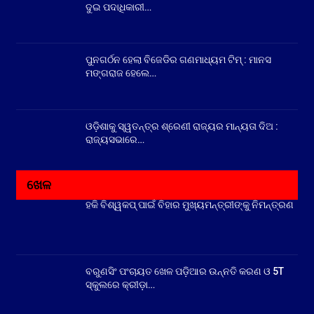
ଦୁଇ ପଦାଧିକାରୀ…
ପୁନଗର୍ଠନ ହେଲା ବିଜେଡିର ଗଣମାଧ୍ୟମ ଟିମ୍ : ମାନସ
ମଙ୍ଗରାଜ ହେଲେ…
ଓଡ଼ିଶାକୁ ସ୍ୱତନ୍ତ୍ର ଶ୍ରେଣୀ ରାଜ୍ୟର ମାନ୍ୟତା ଦିଅ :
ରାଜ୍ୟସଭାରେ…
ଖେଳ
ହକି ବିଶ୍ୱକପ୍ ପାଇଁ ବିହାର ମୁଖ୍ୟମନ୍ତ୍ରୀଙ୍କୁ ନିମନ୍ତ୍ରଣ
ବରୁଣସିଂ ପଂଚାୟତ ଖେଳ ପଡ଼ିଆର ଉନ୍ନତି କରଣ ଓ 5T
ସ୍କୁଲରେ କ୍ରୀଡ଼ା…