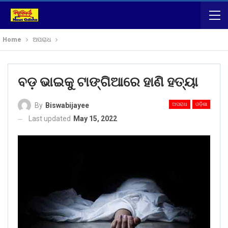
Home
ଅପରାଧ
ବଡ଼ ଭାଇକୁ ଟାଙ୍ଗିଆରେ ହାଣି ହତ୍ୟା
ଅପରାଧ
ଓଡ଼ିଶା
By
Biswabijayee
Last updated
May 15, 2022