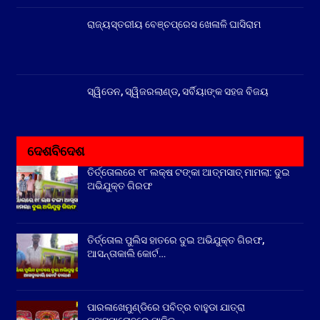
ରାଜ୍ୟସ୍ତରୀୟ ବେଞ୍ଚପ୍ରେସ ଖେଳାଳି ଘାସିରାମ
ସ୍ୱିଡେନ, ସ୍ୱିଜରଲାଣ୍ଡ, ସର୍ବିୟାଙ୍କ ସହଜ ବିଜୟ
ଦେଶବିଦେଶ
ତିର୍ତ୍ତୋଲରେ ୧୮ ଲକ୍ଷ ଟଙ୍କା ଆତ୍ମସାତ୍ ମାମଲା: ଦୁଇ
ଅଭିଯୁକ୍ତ ଗିରଫ
ତିର୍ତ୍ତୋଲ ପୁଲିସ ହାତରେ ଦୁଇ ଅଭିଯୁକ୍ତ ଗିରଫ,
ଆସନ୍ତାକାଲି କୋର୍ଟ…
ପାରଳାଖେମୁଣ୍ଡିରେ ପବିତ୍ର ବାହୁଡା ଯାତ୍ରା