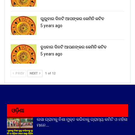
ଗୁରୁବାର ଦିନଟି ଆପଙ୍କର କେମିତି କଟିବ
5 years ago
ବୁଧବାର ଦିନଟି ଆପଣଙ୍କର କେମିତି କଟିବ
5 years ago
PREV
NEXT
1 of 12
ଓଡ଼ିଶା
ଲସା ଗ୍ରାମକୁ ନିଶା ମୁକ୍ତ କରିବାକୁ ଗ୍ରାମ୍ୟ କମିଟି ଓ ମହିଳା
ମାନେ…