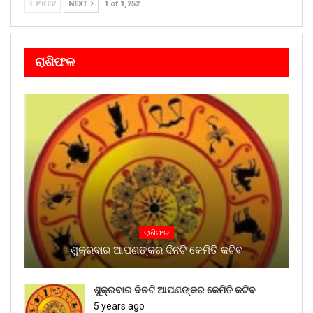
PREV
NEXT
1 of 1,252
ରାଶିଫଳ
ରାଶିଫଳ
ଶୁକ୍ରବାର ଆପଣଙ୍କର ଦିନଟି କେମିତି କଟିବ
ଶୁକ୍ରବାର ଦିନଟି ଆପଣଙ୍କର କେମିତି କଟିବ
5 years ago