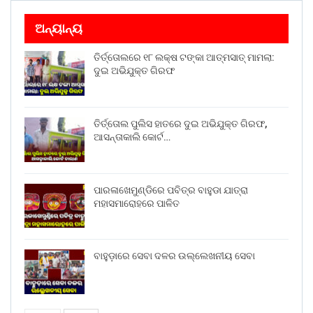
ଅନ୍ୟାନ୍ୟ
ତିର୍ତ୍ତୋଲରେ ୧୮ ଲକ୍ଷ ଟଙ୍କା ଆତ୍ମସାତ୍ ମାମଲା:
ଦୁଇ ଅଭିଯୁକ୍ତ ଗିରଫ
ତିର୍ତ୍ତୋଲ ପୁଲିସ ହାତରେ ଦୁଇ ଅଭିଯୁକ୍ତ ଗିରଫ,
ଆସନ୍ତାକାଲି କୋର୍ଟ…
ପାରଳାଖେମୁଣ୍ଡିରେ ପବିତ୍ର ବାହୁଡା ଯାତ୍ରା
ମହାସମାରୋହରେ ପାଳିତ
ବାହୁଡ଼ାରେ ସେବା ଦଳର ଉଲ୍ଲେଖନୀୟ ସେବା