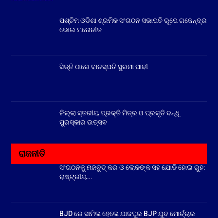
ପଶ୍ଚିମ ଓଡିଶା ଶ୍ରମିକ ସଂଗଠନ ସଭାପତି ରୂପେ ଗଜେନ୍ଦ୍ର
ଭୋଇ ମନୋନୀତ
ସିଡ୍‌ନି ଠାରେ ବାଚସ୍ପତି ସୁରମା ପାଢୀ
ଜିଲ୍ଲା ସ୍ତରୀୟ ପ୍ରକୃତି ମିତ୍ର ଓ ପ୍ରକୃତି ବନ୍ଧୁ
ପୁରସ୍କାର ଉତ୍ସବ
ରାଜନୀତି
ସଂଗଠନକୁ ମଜବୁତ୍ କର ଓ ଲୋକଙ୍କ ସହ ଯୋଡି ହୋଇ ରୁହ:
ରାଷ୍ଟ୍ରୀୟ…
BJD ରେ ସାମିଲ ହେଲେ ଯାଜପୁର BJP ଯୁବ ମୋର୍ଚ୍ଚାର