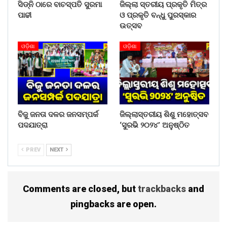
ସିଡ୍‌ନି ଠାରେ ବାଚସ୍ପତି ସୁରମା
ଜିଲ୍ଲା ସ୍ତରୀୟ ପ୍ରକୃତି ମିତ୍ର
ପାଢୀ
ଓ ପ୍ରକୃତି ବନ୍ଧୁ ପୁରସ୍କାର
ଉତ୍ସବ
ଓଡ଼ିଶା
ଓଡ଼ିଶା
ବିଜୁ ଜନତା ଦଳର ଜନସମ୍ପର୍କ
ଜିଲ୍ଲାସ୍ତରୀୟ ଶିଶୁ ମହୋତ୍ସବ
ପଦଯାତ୍ରା
‘ସୁରଭି ୨୦୨୪’ ଅନୁଷ୍ଠିତ
PREV
NEXT
Comments are closed, but
trackbacks
and
pingbacks are open.