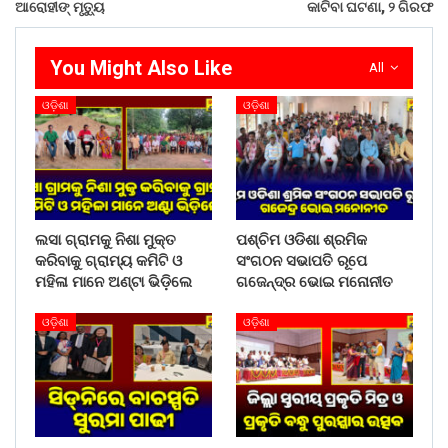
ଆରୋହୀଙ୍ ମୃତ୍ୟୁ
କାଟିବା ଘଟଣା, ୨ ଗିରଫ
You Might Also Like
All
ଓଡ଼ିଶା
ଓଡ଼ିଶା
ଲସା ଗ୍ରାମକୁ ନିଶା ମୁକ୍ତ
ପଶ୍ଚିମ ଓଡିଶା ଶ୍ରମିକ
କରିବାକୁ ଗ୍ରାମ୍ୟ କମିଟି ଓ
ସଂଗଠନ ସଭାପତି ରୂପେ
ମହିଳା ମାନେ ଅଣ୍ଟା ଭିଡ଼ିଲେ
ଗଜେନ୍ଦ୍ର ଭୋଇ ମନୋନୀତ
ଓଡ଼ିଶା
ଓଡ଼ିଶା