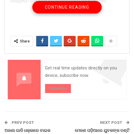
ନେଇଥିଲା। କଥା କଟାକଟି ଚାଲିଥିବା ବେଳେ ମାରାଦେଭ ଏକ
CONTINUE READING
ଟାଙ୍ଗିଆରେ ଘାସିରାମଙ୍କୁ ଆକ୍ରମଣ କରିଥିଲେ। ଘାସିରାମଙ୍କ
ବେକରେ ସେ ଚୋଟ ପକାଇ ଦେବାରୁ ତାଙ୍କର ଘଟଣାସ୍ଥଳରେ ହିଁ
ମୃତ୍ୟୁ ଘଟିଥିଲା। ମାରାଦେଭଙ୍କ ସ୍ତ୍ରୀ ମଞ୍ଜୁଲତା ଟାକରିଆ ମଧ୍ୟ
ଆହତ ହୋଇଛନ୍ତି। ମାରାଦେଭ ତାଙ୍କ ବଡ଼ ଭାଇ ଘାସିରାମଙ୍କୁ
ଟାଙ୍ଗିଆରେ ଆକ୍ରମଣ କରୁଥିବା ବେଳେ ମଞ୍ଜୁଲତା ଅଟକାଇବାକୁ
Share
ଚେଷ୍ଟା କରିଥିଲେ। ଫଳରେ ତାଙ୍କ ଦେହରେ ବି ଟାଙ୍ଗିଆ ବାଜିଥିଲା।
ତାଙ୍କୁ ଭବାନୀପାଟଣା ଡାକ୍ତରଖାନାରେ ଭର୍ତ୍ତି କରାଯାଇଛି। ପୁଲିସ୍
ଘଟଣାସ୍ଥଳରେ ପହଞ୍ଚି ଶବ ଜବତ କରି ବ୍ୟବଚ୍ଛେଦ ପାଇଁ
ପଠାଇଛି। ତା’ ସହିତ ସେଠାରେ ତଦନ୍ତ କରିଛି। ଅଭିଯୁକ୍ତ
Get real time updates directly on you
ମାରାଦେଭଙ୍କୁ ପୁଲିସ୍ ଅଟକ ରଖି ପଚରାଉଚରା କରୁଛି।
device, subscribe now.
Share on:
Subscribe
WhatsApp
PREV POST
NEXT POST
ଅଜଣା ଗାଡି ଧକ୍କାରେ ବାଇକ
ମେଳଣ ପଡ଼ିଆରେ ଯୁବକଙ୍କ ତଣ୍ଟି