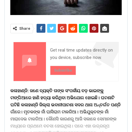
Share
Get real time updates directly on
you device, subscribe now.
Subscribe
କଳାହାଣ୍ଡି: ଜଣେ ବ୍ୟକ୍ତି ତାଙ୍କ ସଂପର୍କୀୟ ବଡ଼ ଭାଇଙ୍କୁ
ଟାଙ୍ଗିଆରେ ହାଣି ହତ୍ୟା କରିଥିବା ଅଭିଯୋଗ ହୋଇଛି। ଘଟଣାଟି
ଘଟିଛି କଳାହାଣ୍ଡି ଜିଲ୍ଲା ଭବାନୀପାଟଣା ସଦର ଥାନା ଅନ୍ତର୍ଗତ ପଣ୍ଡି
ଗାଁରେ। ମୃତକଙ୍କ ନାଁ ଘାସିରାମ ଟାକରିଆ। ଅଭିଯୁକ୍ତଙ୍କ ନାଁ
ମାରାଦେଭ ଟାକରିଆ। କୌଣସି କାରଣରୁ ଆଜି ସକାଳେ ସେମାନଙ୍କ
ମଧ୍ୟରେ ପ୍ରଥମେ ବଚସା ହୋଇଥିଲା। ପରେ ଏହା ଉଗ୍ରରୂପ