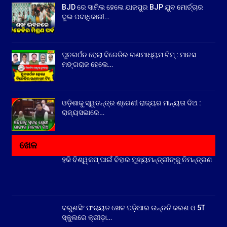
BJD ରେ ସାମିଲ ହେଲେ ଯାଜପୁର BJP ଯୁବ ମୋର୍ଚ୍ଚାର
ଦୁଇ ପଦାଧିକାରୀ…
ପୁନଗର୍ଠନ ହେଲା ବିଜେଡିର ଗଣମାଧ୍ୟମ ଟିମ୍ : ମାନସ
ମଙ୍ଗରାଜ ହେଲେ…
ଓଡ଼ିଶାକୁ ସ୍ୱତନ୍ତ୍ର ଶ୍ରେଣୀ ରାଜ୍ୟର ମାନ୍ୟତା ଦିଅ :
ରାଜ୍ୟସଭାରେ…
ଖେଳ
ହକି ବିଶ୍ୱକପ୍ ପାଇଁ ବିହାର ମୁଖ୍ୟମନ୍ତ୍ରୀଙ୍କୁ ନିମନ୍ତ୍ରଣ
ବରୁଣସିଂ ପଂଚାୟତ ଖେଳ ପଡ଼ିଆର ଉନ୍ନତି କରଣ ଓ 5T
ସ୍କୁଲରେ କ୍ରୀଡ଼ା…