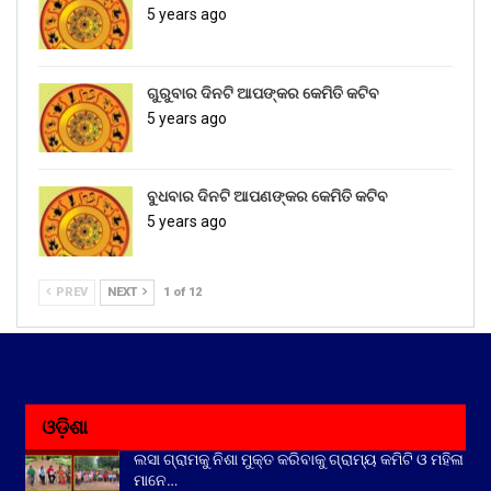
5 years ago
ଗୁରୁବାର ଦିନଟି ଆପଙ୍କର କେମିତି କଟିବ
5 years ago
ବୁଧବାର ଦିନଟି ଆପଣଙ୍କର କେମିତି କଟିବ
5 years ago
PREV
NEXT
1 of 12
ଓଡ଼ିଶା
ଲସା ଗ୍ରାମକୁ ନିଶା ମୁକ୍ତ କରିବାକୁ ଗ୍ରାମ୍ୟ କମିଟି ଓ ମହିଳା
ମାନେ…