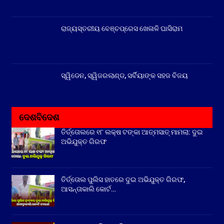
ରାଜ୍ୟସ୍ତରୀୟ ବେଞ୍ଚପ୍ରେସ ଖେଳାଳି ଘାସିରାମ
ସ୍ୱିଡେନ, ସ୍ୱିଜରଲାଣ୍ଡ, ସର୍ବିୟାଙ୍କ ସହଜ ବିଜୟ
ଦେଶବିଦେଶ
ତିର୍ତ୍ତୋଲରେ ୧୮ ଲକ୍ଷ ଟଙ୍କା ଆତ୍ମସାତ୍ ମାମଲା: ଦୁଇ
ଅଭିଯୁକ୍ତ ଗିରଫ
ତିର୍ତ୍ତୋଲ ପୁଲିସ ହାତରେ ଦୁଇ ଅଭିଯୁକ୍ତ ଗିରଫ,
ଆସନ୍ତାକାଲି କୋର୍ଟ…