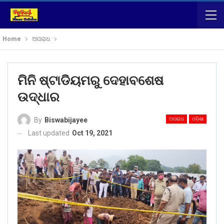
Home
ଅପରାଧ
ମିନି ଷ୍ଟାଡିୟମରୁ ଦେହାବଶେଷ
ଉଦ୍ଧାର
ଅପରାଧ
ଓଡ଼ିଶା
By
Biswabijayee
Last updated
Oct 19, 2021