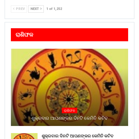
PREV
NEXT
1 of 1,252
ରାଶିଫଳ
ରାଶିଫଳ
ଶୁକ୍ରବାର ଆପଣଙ୍କର ଦିନଟି କେମିତି କଟିବ
ଶୁକ୍ରବାର ଦିନଟି ଆପଣଙ୍କର କେମିତି କଟିବ