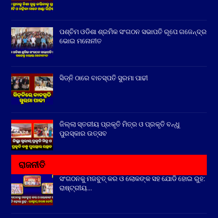
ପଶ୍ଚିମ ଓଡିଶା ଶ୍ରମିକ ସଂଗଠନ ସଭାପତି ରୂପେ ଗଜେନ୍ଦ୍ର
ଭୋଇ ମନୋନୀତ
ସିଡ୍‌ନି ଠାରେ ବାଚସ୍ପତି ସୁରମା ପାଢୀ
ଜିଲ୍ଲା ସ୍ତରୀୟ ପ୍ରକୃତି ମିତ୍ର ଓ ପ୍ରକୃତି ବନ୍ଧୁ
ପୁରସ୍କାର ଉତ୍ସବ
ରାଜନୀତି
ସଂଗଠନକୁ ମଜବୁତ୍ କର ଓ ଲୋକଙ୍କ ସହ ଯୋଡି ହୋଇ ରୁହ:
ରାଷ୍ଟ୍ରୀୟ…