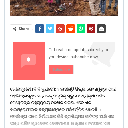
Share
Get real time updates directly on
you device, subscribe now.
Subscribe
ଗୋଲାମୁଣ୍ଡା,(ବି.ବି.ବୁ୍ୟରୋ): କଳାହାଣ୍ଡି ଜିଲ୍ଲା ଗୋଲାମୁଣ୍ଡା ଥାନା
ମହାଲିଙ୍ଗସ୍ଥିତ ସନ୍ସାଇନ୍ ପବ୍ଲିକ୍ ସ୍କୁଲ ଅଧ୍ୟକ୍ଷା ମମିତା
ମେହେରଙ୍କ ରହସ୍ୟମୟ ନିଖୋଜ ଘଟଣା ଏବେ ଏକ
ହାଇପ୍ରୋଫାଇଲ୍ ହତ୍ୟାକାଣ୍ଡରେ ପରିବର୍ତ୍ତିତ ହୋଇଛି ।
ମହାଲିଙ୍ଗ ଠାରେ ନିର୍ମାଣାଧୀନ ମିନି ଷ୍ଟାଡିୟମର ମାଟିତଳୁ ଆଜି ଏକ
ଦଗ୍ଧ ଗଳିତ ମୃତଦେହର ଦେହାବଶେଷ ଉଦ୍ଧାର ହେବାପରେ ଏହା