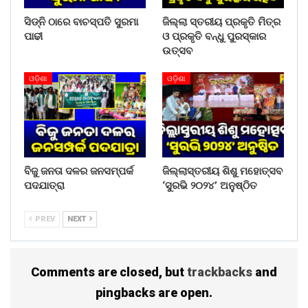
ଲୋକେ ବିଭିନ୍ନ ନାରାବାଜି କରିଥିବା ଦେଖିବାକୁ ମିଳିଥିଲା । ଘଟଣାରେ
ମନ୍ତ୍ରୀ ଦିବ୍ୟଶଙ୍କର ମିଶ୍ରଙ୍କ ସଂପୃକ୍ତି ଅଭିଯୋଗ କରି
ସିଡ୍‌ନି ଠାରେ ବାଚସ୍ପତି ସୁରମା
ଜିଲ୍ଲା ସ୍ତରୀୟ ପ୍ରକୃତି ମିତ୍ର
କଂଗ୍ରେସ ଏବଂ ବିଜେପି ପକ୍ଷରୁ ବିକ୍ଷୋଭ ପ୍ରଦର୍ଶନ କରାଯାଇଛି ।
ପାଢୀ
ଓ ପ୍ରକୃତି ବନ୍ଧୁ ପୁରସ୍କାର
ବିଜେପି ପକ୍ଷରୁ ଆସନ୍ତାକାଲି କଳାହାଣ୍ଡି ବନ୍ଦ ଡାକରା ଦିଆଯାଇଛି ।
ଉତ୍ସବ
Share on:
ଓଡ଼ିଶା
ଓଡ଼ିଶା
WhatsApp
ବିଜୁ ଜନତା ଦଳର ଜନସମ୍ପର୍କ
ଜିଲ୍ଲାସ୍ତରୀୟ ଶିଶୁ ମହୋତ୍ସବ
ପଦଯାତ୍ରା
‘ସୁରଭି ୨୦୨୪’ ଅନୁଷ୍ଠିତ
PREV
NEXT
Comments are closed, but
trackbacks
and
pingbacks are open.