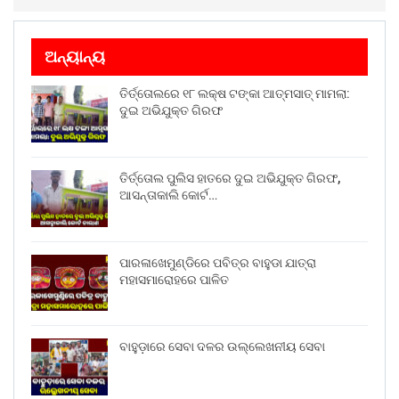
ଅନ୍ୟାନ୍ୟ
ତିର୍ତ୍ତୋଲରେ ୧୮ ଲକ୍ଷ ଟଙ୍କା ଆତ୍ମସାତ୍ ମାମଲା:
ଦୁଇ ଅଭିଯୁକ୍ତ ଗିରଫ
ତିର୍ତ୍ତୋଲ ପୁଲିସ ହାତରେ ଦୁଇ ଅଭିଯୁକ୍ତ ଗିରଫ,
ଆସନ୍ତାକାଲି କୋର୍ଟ…
ପାରଳାଖେମୁଣ୍ଡିରେ ପବିତ୍ର ବାହୁଡା ଯାତ୍ରା
ମହାସମାରୋହରେ ପାଳିତ
ବାହୁଡ଼ାରେ ସେବା ଦଳର ଉଲ୍ଲେଖନୀୟ ସେବା