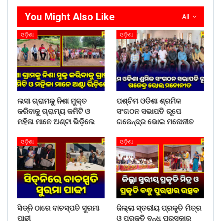
କରିଥିଲା । ଏଥିସହ ୨ ଜଣଙ୍କୁ ଅଟକ ରଖି ପଚରାଉଚରା କରୁଛି । ସହିଦ
You Might Also Like
All
ଲକ୍ଷ୍ମଣ ନାୟକ ମେଡିକାଲ କଲେଜ ଓ ହସପିଟାରେ ଲୁଲୁର ଶବ
ବ୍ୟବଚ୍ଛେଦ କରାଯାଇଛି । ଥାନାରେ ଏକ ହତ୍ୟା ମାମଲା ରୁଜୁ
ଓଡ଼ିଶା
ଓଡ଼ିଶା
କରାଯାଇ ତଦନ୍ତ ଜାରି ରହିଥିବା ଅତିରିକ୍ତ ଏସ୍ପି ଶ୍ରୀ ଦାଶ କହିଛନ୍ତି
।
Share on:
WhatsApp
ଲସା ଗ୍ରାମକୁ ନିଶା ମୁକ୍ତ
ପଶ୍ଚିମ ଓଡିଶା ଶ୍ରମିକ
କରିବାକୁ ଗ୍ରାମ୍ୟ କମିଟି ଓ
ସଂଗଠନ ସଭାପତି ରୂପେ
ମହିଳା ମାନେ ଅଣ୍ଟା ଭିଡ଼ିଲେ
ଗଜେନ୍ଦ୍ର ଭୋଇ ମନୋନୀତ
ଓଡ଼ିଶା
ଓଡ଼ିଶା
ସିଡ୍‌ନି ଠାରେ ବାଚସ୍ପତି ସୁରମା
ଜିଲ୍ଲା ସ୍ତରୀୟ ପ୍ରକୃତି ମିତ୍ର
ପାଢୀ
ଓ ପ୍ରକୃତି ବନ୍ଧୁ ପୁରସ୍କାର