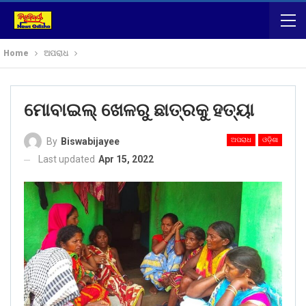
Home
ଅପରାଧ
ମୋବାଇଲ୍ ଖେଳରୁ ଛାତ୍ରକୁ ହତ୍ୟା
ଅପରାଧ
ଓଡ଼ିଶା
By
Biswabijayee
Last updated
Apr 15, 2022