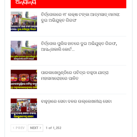
ଅନ୍ୟାନ୍ୟ
ତିର୍ତ୍ତୋଲରେ ୧୮ ଲକ୍ଷ ଟଙ୍କା ଆତ୍ମସାତ୍ ମାମଲା:
ଦୁଇ ଅଭିଯୁକ୍ତ ଗିରଫ
ତିର୍ତ୍ତୋଲ ପୁଲିସ ହାତରେ ଦୁଇ ଅଭିଯୁକ୍ତ ଗିରଫ,
ଆସନ୍ତାକାଲି କୋର୍ଟ…
ପାରଳାଖେମୁଣ୍ଡିରେ ପବିତ୍ର ବାହୁଡା ଯାତ୍ରା
ମହାସମାରୋହରେ ପାଳିତ
ବାହୁଡ଼ାରେ ସେବା ଦଳର ଉଲ୍ଲେଖନୀୟ ସେବା
PREV
NEXT
1 of 1,252