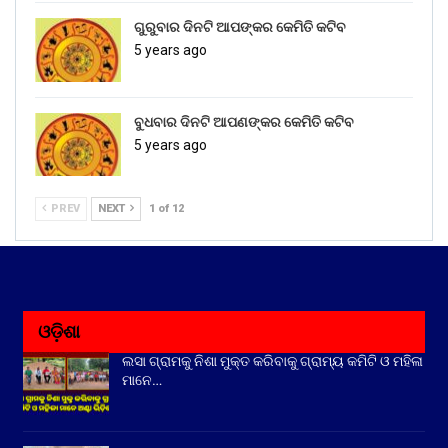
ଗୁରୁବାର ଦିନଟି ଆପଙ୍କର କେମିତି କଟିବ
5 years ago
ବୁଧବାର ଦିନଟି ଆପଣଙ୍କର କେମିତି କଟିବ
5 years ago
PREV
NEXT
1 of 12
ଓଡ଼ିଶା
ଲସା ଗ୍ରାମକୁ ନିଶା ମୁକ୍ତ କରିବାକୁ ଗ୍ରାମ୍ୟ କମିଟି ଓ ମହିଳା
ମାନେ…