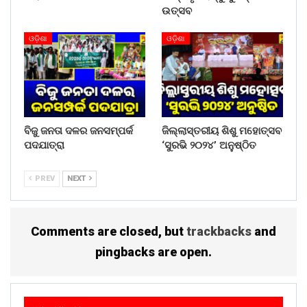
ଉତ୍ସବ
ଓଡ଼ିଶା
ଓଡ଼ିଶା
ବିଜୁ ଜନତା ଦଳର ଜନସମ୍ପର୍କ
ଜିଲ୍ଲାସ୍ତରୀୟ ଶିଶୁ ମହୋତ୍ସବ
ପଦଯାତ୍ରା
‘ସୁରଭି ୨୦୨୪’ ଅନୁଷ୍ଠିତ
PREV
NEXT
Comments are closed, but
trackbacks
and
pingbacks are open.