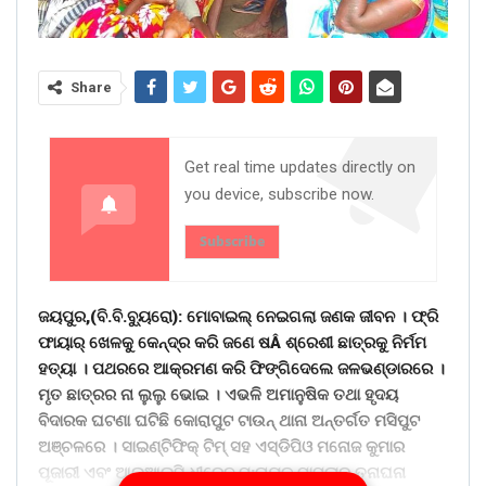
Share
Get real time updates directly on
you device, subscribe now.
Subscribe
ଜୟପୁର,(ବି.ବି.ବୁ୍ୟରୋ): ମୋବାଇଲ୍ ନେଇଗଲା ଜଣକ ଜୀବନ । ଫ୍ରି
ଫାୟାର୍ ଖେଳକୁ କେନ୍ଦ୍ର କରି ଜଣେ ଷÂ ଶ୍ରେଶୀ ଛାତ୍ରକୁ ନିର୍ମମ
ହତ୍ୟା । ପଥରରେ ଆକ୍ରମଣ କରି ଫିଙ୍ଗିଦେଲେ ଜଳଭଣ୍ଡାରରେ ।
ମୃତ ଛାତ୍ରର ନା ଲୁଲୁ ଭୋଇ । ଏଭଳି ଅମାନୁଷିକ ତଥା ହୃଦୟ
ବିଦାରକ ଘଟଣା ଘଟିଛି କୋରାପୁଟ ଟାଉନ୍ ଥାନା ଅନ୍ତର୍ଗତ ମସିପୁଟ
ଅଞ୍ଚଳରେ । ସାଇଣ୍ଟିଫିକ୍ ଟିମ୍ ସହ ଏସ୍ଡିପିଓ ମନୋଜ କୁମାର
ପୂଜାରୀ ଏବଂ ଆଇଆଇସି ଧୀରେନ ପ;ନାୟକ ମାମଲାର ତନାଘନା