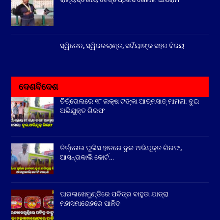
ସ୍ୱିଡେନ, ସ୍ୱିଜରଲାଣ୍ଡ, ସର୍ବିୟାଙ୍କ ସହଜ ବିଜୟ
ଦେଶବିଦେଶ
ତିର୍ତ୍ତୋଲରେ ୧୮ ଲକ୍ଷ ଟଙ୍କା ଆତ୍ମସାତ୍ ମାମଲା: ଦୁଇ
ଅଭିଯୁକ୍ତ ଗିରଫ
ତିର୍ତ୍ତୋଲ ପୁଲିସ ହାତରେ ଦୁଇ ଅଭିଯୁକ୍ତ ଗିରଫ,
ଆସନ୍ତାକାଲି କୋର୍ଟ…
ପାରଳାଖେମୁଣ୍ଡିରେ ପବିତ୍ର ବାହୁଡା ଯାତ୍ରା
ମହାସମାରୋହରେ ପାଳିତ