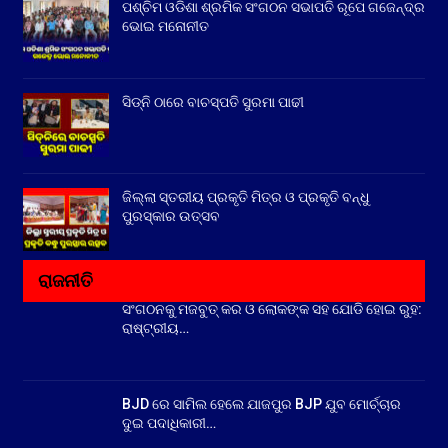
ପଶ୍ଚିମ ଓଡିଶା ଶ୍ରମିକ ସଂଗଠନ ସଭାପତି ରୂପେ ଗଜେନ୍ଦ୍ର
ଭୋଇ ମନୋନୀତ
ସିଡ୍‌ନି ଠାରେ ବାଚସ୍ପତି ସୁରମା ପାଢୀ
ଜିଲ୍ଲା ସ୍ତରୀୟ ପ୍ରକୃତି ମିତ୍ର ଓ ପ୍ରକୃତି ବନ୍ଧୁ
ପୁରସ୍କାର ଉତ୍ସବ
ରାଜନୀତି
ସଂଗଠନକୁ ମଜବୁତ୍ କର ଓ ଲୋକଙ୍କ ସହ ଯୋଡି ହୋଇ ରୁହ:
ରାଷ୍ଟ୍ରୀୟ…
BJD ରେ ସାମିଲ ହେଲେ ଯାଜପୁର BJP ଯୁବ ମୋର୍ଚ୍ଚାର
ଦୁଇ ପଦାଧିକାରୀ…