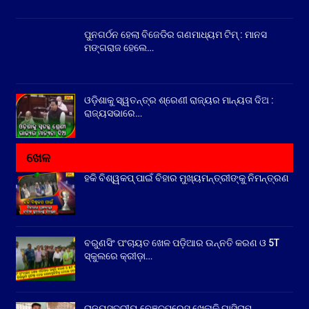
ପୁନଗର୍ଠନ ହେଲା ବିଜେଡିର ଗଣମାଧ୍ୟମ ଟିମ୍ : ମାନସ
ମଙ୍ଗରାଜ ହେଲେ…
ଓଡ଼ିଶାକୁ ସ୍ୱତନ୍ତ୍ର ଶ୍ରେଣୀ ରାଜ୍ୟର ମାନ୍ୟତା ଦିଅ :
ରାଜ୍ୟସଭାରେ…
ଖେଳ
ହକି ବିଶ୍ୱକପ୍ ପାଇଁ ବିହାର ମୁଖ୍ୟମନ୍ତ୍ରୀଙ୍କୁ ନିମନ୍ତ୍ରଣ
ବରୁଣସିଂ ପଂଚାୟତ ଖେଳ ପଡ଼ିଆର ଉନ୍ନତି କରଣ ଓ 5T
ସ୍କୁଲରେ କ୍ରୀଡ଼ା…
ରାଜ୍ୟସ୍ତରୀୟ ବେଞ୍ଚପ୍ରେସ ଖେଳାଳି ଘାସିରାମ