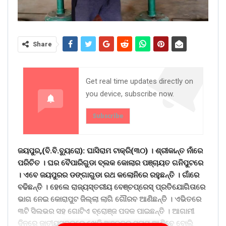
Share
Get real time updates directly on
you device, subscribe now.
Subscribe
ଜୟପୁର,(ବି.ବି.ବୁ୍ୟରୋ): ଘାସିରାମ ଟାକ୍ରି(୩୦) । ଶ୍ରୀକାନ୍ତ ନାଁରେ
ପରିଚିତ । ଘର ବୈପାରିଗୁଡା ବ୍ଲକ କୋଲାର ପଞ୍ଚାୟତ ଗନିପୁଟରେ
। ଏବେ ଜୟପୁରର ଡଙ୍ଗାଗୁଡା ରଥ କଲୋନିରେ ରହୁଛନ୍ତି । ଗାଁରେ
ବଢିଛନ୍ତି । ହେଲେ ରାଜ୍ୟସ୍ତରୀୟ ବେଞ୍ଚପ୍ରେସ୍ ପ୍ରତିଯୋଗିତାରେ
ଭାଗ ନେଇ କୋରାପୁଟ ଜିଲ୍ଲା ଲାଗି ଗୌରବ ଆଣିଛନ୍ତି । ଏଭିତରେ
୩ଟି ସିଲଭର ସହ ଗୋଟିଏ ବ୍ରୋଞ୍ଜ ପଦକ ପାଇଛନ୍ତି । ଆଗାମୀ
ଦିନରେ ଜାତୀୟସ୍ତରରେ ଖେଳି ଅଞ୍ଚଳର ସୁନାମ ଆଣିବେ ବୋଲି