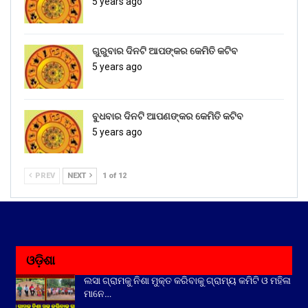
5 years ago
ଗୁରୁବାର ଦିନଟି ଆପଙ୍କର କେମିତି କଟିବ
5 years ago
ବୁଧବାର ଦିନଟି ଆପଣଙ୍କର କେମିତି କଟିବ
5 years ago
PREV
NEXT
1 of 12
ଓଡ଼ିଶା
ଲସା ଗ୍ରାମକୁ ନିଶା ମୁକ୍ତ କରିବାକୁ ଗ୍ରାମ୍ୟ କମିଟି ଓ ମହିଳା
ମାନେ…