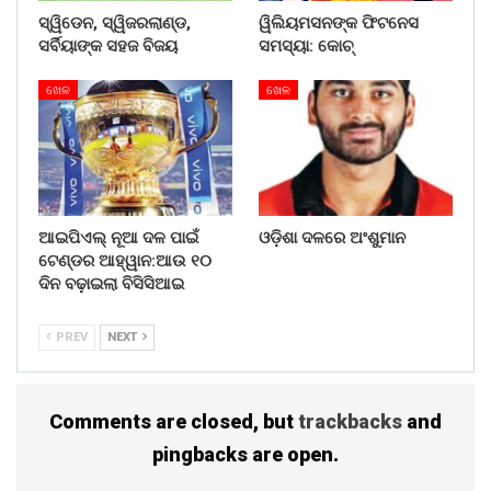
ସ୍ୱିଡେନ, ସ୍ୱିଜରଲାଣ୍ଡ,
ୱିଲିୟମସନଙ୍କ ଫିଟନେସ
ସର୍ବିୟାଙ୍କ ସହଜ ବିଜୟ
ସମସ୍ୟା: କୋଚ୍
ଖେଳ
ଖେଳ
ଆଇପିଏଲ୍ ନୂଆ ଦଳ ପାଇଁ
ଓଡ଼ିଶା ଦଳରେ ଅଂଶୁମାନ
ଟେଣ୍ଡର ଆହ୍ୱାନ:ଆଉ ୧୦
ଦିନ ବଢ଼ାଇଲା ବିସିସିଆଇ
PREV
NEXT
Comments are closed, but
trackbacks
and
pingbacks are open.