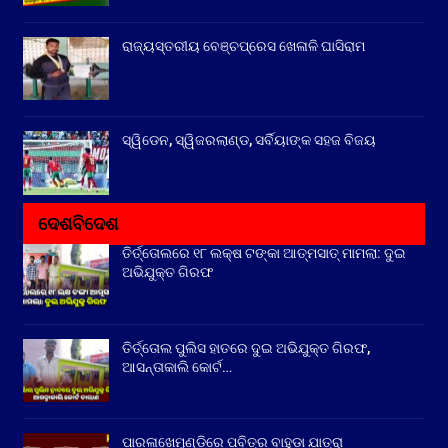
ରାଜ୍ୟସ୍ତରୀୟ ବେଞ୍ଚପ୍ରେସ ଖେଳାଳି ଘାସିରାମ
ସ୍ୱିଡେନ, ସ୍ୱିଜରଲାଣ୍ଡ, ସର୍ବିୟାଙ୍କ ସହଜ ବିଜୟ
ଦେଶବିଦେଶ
ତିର୍ତ୍ତୋଲରେ ୧୮ ଲକ୍ଷ ଟଙ୍କା ଆତ୍ମସାତ୍ ମାମଲା: ଦୁଇ
ଅଭିଯୁକ୍ତ ଗିରଫ
ତିର୍ତ୍ତୋଲ ପୁଲିସ ହାତରେ ଦୁଇ ଅଭିଯୁକ୍ତ ଗିରଫ,
ଆସନ୍ତାକାଲି କୋର୍ଟ…
ପାରଳାଖେମୁଣ୍ଡିରେ ପବିତ୍ର ବାହୁଡା ଯାତ୍ରା