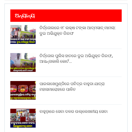
ଅନ୍ୟାନ୍ୟ
ତିର୍ତ୍ତୋଲରେ ୧୮ ଲକ୍ଷ ଟଙ୍କା ଆତ୍ମସାତ୍ ମାମଲା:
ଦୁଇ ଅଭିଯୁକ୍ତ ଗିରଫ
ତିର୍ତ୍ତୋଲ ପୁଲିସ ହାତରେ ଦୁଇ ଅଭିଯୁକ୍ତ ଗିରଫ,
ଆସନ୍ତାକାଲି କୋର୍ଟ…
ପାରଳାଖେମୁଣ୍ଡିରେ ପବିତ୍ର ବାହୁଡା ଯାତ୍ରା
ମହାସମାରୋହରେ ପାଳିତ
ବାହୁଡ଼ାରେ ସେବା ଦଳର ଉଲ୍ଲେଖନୀୟ ସେବା