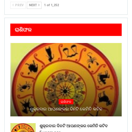
PREV
NEXT
1 of 1,252
ରାଶିଫଳ
ରାଶିଫଳ
ଶୁକ୍ରବାର ଆପଣଙ୍କର ଦିନଟି କେମିତି କଟିବ
ଶୁକ୍ରବାର ଦିନଟି ଆପଣଙ୍କର କେମିତି କଟିବ