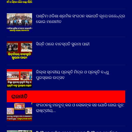
ପଶ୍ଚିମ ଓଡିଶା ଶ୍ରମିକ ସଂଗଠନ ସଭାପତି ରୂପେ ଗଜେନ୍ଦ୍ର
ଭୋଇ ମନୋନୀତ
ସିଡ୍‌ନି ଠାରେ ବାଚସ୍ପତି ସୁରମା ପାଢୀ
ଜିଲ୍ଲା ସ୍ତରୀୟ ପ୍ରକୃତି ମିତ୍ର ଓ ପ୍ରକୃତି ବନ୍ଧୁ
ପୁରସ୍କାର ଉତ୍ସବ
ରାଜନୀତି
ସଂଗଠନକୁ ମଜବୁତ୍ କର ଓ ଲୋକଙ୍କ ସହ ଯୋଡି ହୋଇ ରୁହ:
ରାଷ୍ଟ୍ରୀୟ…