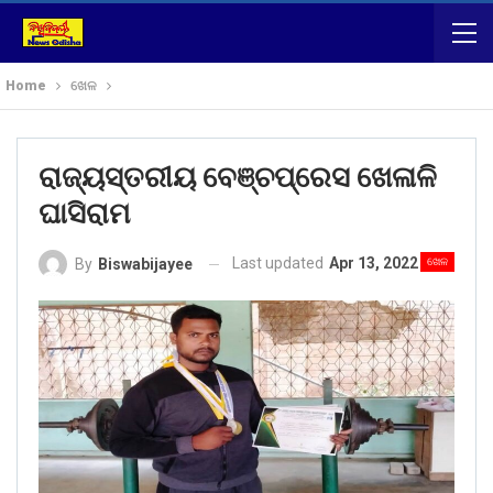
Home
ଖେଳ
ରାଜ୍ୟସ୍ତରୀୟ ବେଞ୍ଚପ୍ରେସ ଖେଳାଳି
ଘାସିରାମ
Last updated
Apr 13, 2022
ଖେଳ
By
Biswabijayee