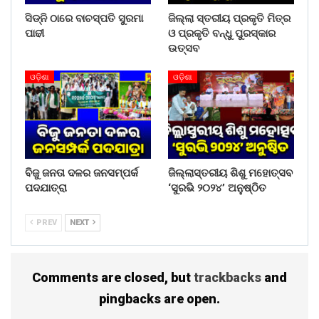
ସିଡ୍‌ନି ଠାରେ ବାଚସ୍ପତି ସୁରମା
ଜିଲ୍ଲା ସ୍ତରୀୟ ପ୍ରକୃତି ମିତ୍ର
ପାଢୀ
ଓ ପ୍ରକୃତି ବନ୍ଧୁ ପୁରସ୍କାର
ଉତ୍ସବ
ଓଡ଼ିଶା
ଓଡ଼ିଶା
ବିଜୁ ଜନତା ଦଳର ଜନସମ୍ପର୍କ
ଜିଲ୍ଲାସ୍ତରୀୟ ଶିଶୁ ମହୋତ୍ସବ
ପଦଯାତ୍ରା
‘ସୁରଭି ୨୦୨୪’ ଅନୁଷ୍ଠିତ
PREV
NEXT
Comments are closed, but
trackbacks
and
pingbacks are open.