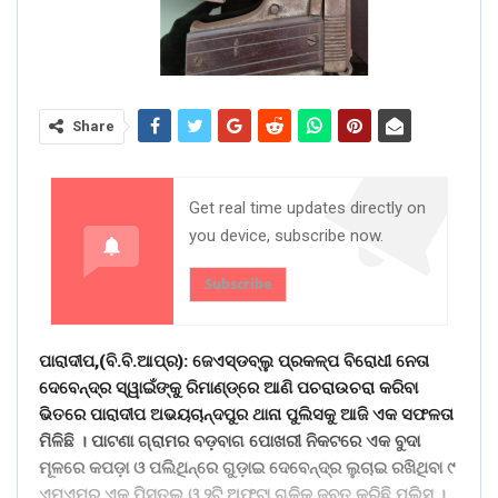
Share
Get real time updates directly on
you device, subscribe now.
Subscribe
ପାରାଦୀପ,(ବି.ବି.ଆପ୍ର): ଜେଏସ୍ଡବ୍ଲୁ ପ୍ରକଳ୍ପ ବିରୋଧୀ ନେତା
ଦେବେନ୍ଦ୍ର ସ୍ୱାଇଁଙ୍କୁ ରିମାଣ୍ଡ୍ରେ ଆଣି ପଚରାଉଚରା କରିବା
ଭିତରେ ପାରାଦୀପ ଅଭୟଚାନ୍ଦପୁର ଥାନା ପୁଲିସକୁ ଆଜି ଏକ ସଫଳତା
ମିଳିଛି । ପାଟଣା ଗ୍ରାମର ବଡ଼ବାଗ ପୋଖରୀ ନିକଟରେ ଏକ ବୁଦା
ମୂଳରେ କପଡ଼ା ଓ ପଲିଥିନ୍ରେ ଗୁଡ଼ାଇ ଦେବେନ୍ଦ୍ର ଲୁଚାଇ ରଖିଥିବା ୯
ଏମ୍ଏମ୍ର ଏକ ପିସ୍ତଲ ଓ ୨ଟି ଅଫୁଟା ଗୁଳିକୁ ଜବତ କରିଛି ପୁଲିସ ।