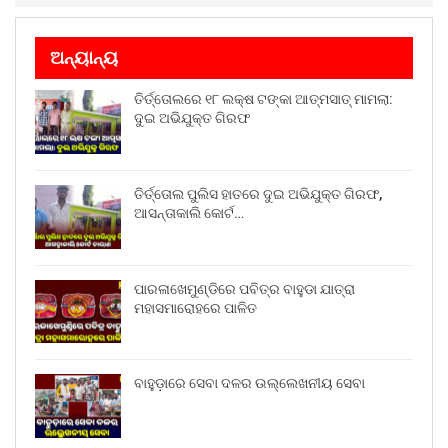
ଅନ୍ୟାନ୍ୟ
ତିର୍ତ୍ତୋଲରେ ୧୮ ଲକ୍ଷ ଟଙ୍କା ଆତ୍ମସାତ୍ ମାମଲା:
ଦୁଇ ଅଭିଯୁକ୍ତ ଗିରଫ
ତିର୍ତ୍ତୋଲ ପୁଲିସ ହାତରେ ଦୁଇ ଅଭିଯୁକ୍ତ ଗିରଫ,
ଆସନ୍ତାକାଲି କୋର୍ଟ…
ପାରଳାଖେମୁଣ୍ଡିରେ ପବିତ୍ର ବାହୁଡା ଯାତ୍ରା
ମହାସମାରୋହରେ ପାଳିତ
ବାହୁଡ଼ାରେ ସେବା ଦଳର ଉଲ୍ଲେଖନୀୟ ସେବା