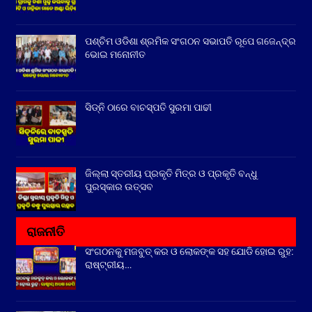
ପଶ୍ଚିମ ଓଡିଶା ଶ୍ରମିକ ସଂଗଠନ ସଭାପତି ରୂପେ ଗଜେନ୍ଦ୍ର
ଭୋଇ ମନୋନୀତ
ସିଡ୍‌ନି ଠାରେ ବାଚସ୍ପତି ସୁରମା ପାଢୀ
ଜିଲ୍ଲା ସ୍ତରୀୟ ପ୍ରକୃତି ମିତ୍ର ଓ ପ୍ରକୃତି ବନ୍ଧୁ
ପୁରସ୍କାର ଉତ୍ସବ
ରାଜନୀତି
ସଂଗଠନକୁ ମଜବୁତ୍ କର ଓ ଲୋକଙ୍କ ସହ ଯୋଡି ହୋଇ ରୁହ:
ରାଷ୍ଟ୍ରୀୟ…