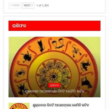
PREV
NEXT
1 of 1,252
ରାଶିଫଳ
ରାଶିଫଳ
ଶୁକ୍ରବାର ଆପଣଙ୍କର ଦିନଟି କେମିତି କଟିବ
ଶୁକ୍ରବାର ଦିନଟି ଆପଣଙ୍କର କେମିତି କଟିବ