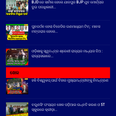
BJD ରେ ସାମିଲ ହେଲେ ଯାଜପୁର BJP ଯୁବ ମୋର୍ଚ୍ଚାର
ଦୁଇ ପଦାଧିକାରୀ…
ପୁନଗର୍ଠନ ହେଲା ବିଜେଡିର ଗଣମାଧ୍ୟମ ଟିମ୍ : ମାନସ
ମଙ୍ଗରାଜ ହେଲେ…
ଓଡ଼ିଶାକୁ ସ୍ୱତନ୍ତ୍ର ଶ୍ରେଣୀ ରାଜ୍ୟର ମାନ୍ୟତା ଦିଅ :
ରାଜ୍ୟସଭାରେ…
ଖେଳ
ହକି ବିଶ୍ୱକପ୍ ପାଇଁ ବିହାର ମୁଖ୍ୟମନ୍ତ୍ରୀଙ୍କୁ ନିମନ୍ତ୍ରଣ
ବରୁଣସିଂ ପଂଚାୟତ ଖେଳ ପଡ଼ିଆର ଉନ୍ନତି କରଣ ଓ 5T
ସ୍କୁଲରେ କ୍ରୀଡ଼ା…