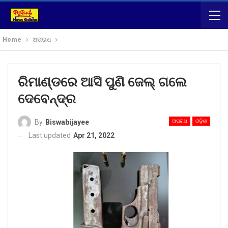
Home
ଅପରାଧ
ରିମାଣ୍ଡରେ ଆସି ପୁଣି ଜେଲ୍ ଗଲେ
ଦେବେନ୍ଦ୍ର
ଅପରାଧ
ଓଡ଼ିଶା
By
Biswabijayee
Last updated
Apr 21, 2022