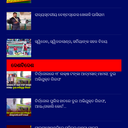
ରାଜ୍ୟସ୍ତରୀୟ ବେଞ୍ଚପ୍ରେସ ଖେଳାଳି ଘାସିରାମ
ସ୍ୱିଡେନ, ସ୍ୱିଜରଲାଣ୍ଡ, ସର୍ବିୟାଙ୍କ ସହଜ ବିଜୟ
ଦେଶବିଦେଶ
ତିର୍ତ୍ତୋଲରେ ୧୮ ଲକ୍ଷ ଟଙ୍କା ଆତ୍ମସାତ୍ ମାମଲା: ଦୁଇ
ଅଭିଯୁକ୍ତ ଗିରଫ
ତିର୍ତ୍ତୋଲ ପୁଲିସ ହାତରେ ଦୁଇ ଅଭିଯୁକ୍ତ ଗିରଫ,
ଆସନ୍ତାକାଲି କୋର୍ଟ…
ପାରଳାଖେମୁଣ୍ଡିରେ ପବିତ୍ର ବାହୁଡା ଯାତ୍ରା