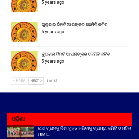
5 years ago
ଗୁରୁବାର ଦିନଟି ଆପଙ୍କର କେମିତି କଟିବ
5 years ago
ବୁଧବାର ଦିନଟି ଆପଣଙ୍କର କେମିତି କଟିବ
5 years ago
PREV
NEXT
1 of 12
ଓଡ଼ିଶା
ଲସା ଗ୍ରାମକୁ ନିଶା ମୁକ୍ତ କରିବାକୁ ଗ୍ରାମ୍ୟ କମିଟି ଓ ମହିଳା
ମାନେ…