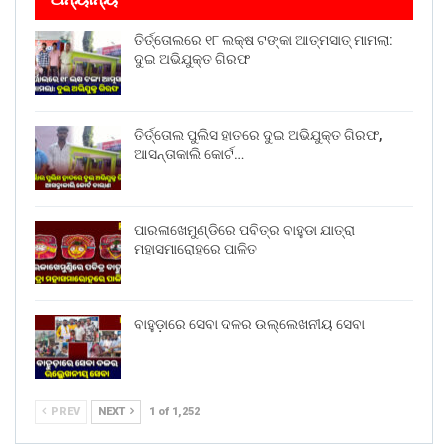
ତିର୍ତ୍ତୋଲରେ ୧୮ ଲକ୍ଷ ଟଙ୍କା ଆତ୍ମସାତ୍ ମାମଲା:
ଦୁଇ ଅଭିଯୁକ୍ତ ଗିରଫ
ତିର୍ତ୍ତୋଲ ପୁଲିସ ହାତରେ ଦୁଇ ଅଭିଯୁକ୍ତ ଗିରଫ,
ଆସନ୍ତାକାଲି କୋର୍ଟ…
ପାରଳାଖେମୁଣ୍ଡିରେ ପବିତ୍ର ବାହୁଡା ଯାତ୍ରା
ମହାସମାରୋହରେ ପାଳିତ
ବାହୁଡ଼ାରେ ସେବା ଦଳର ଉଲ୍ଲେଖନୀୟ ସେବା
PREV
NEXT
1 of 1,252