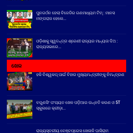
ପୁନଗର୍ଠନ ହେଲା ବିଜେଡିର ଗଣମାଧ୍ୟମ ଟିମ୍ : ମାନସ
ମଙ୍ଗରାଜ ହେଲେ…
ଓଡ଼ିଶାକୁ ସ୍ୱତନ୍ତ୍ର ଶ୍ରେଣୀ ରାଜ୍ୟର ମାନ୍ୟତା ଦିଅ :
ରାଜ୍ୟସଭାରେ…
ଖେଳ
ହକି ବିଶ୍ୱକପ୍ ପାଇଁ ବିହାର ମୁଖ୍ୟମନ୍ତ୍ରୀଙ୍କୁ ନିମନ୍ତ୍ରଣ
ବରୁଣସିଂ ପଂଚାୟତ ଖେଳ ପଡ଼ିଆର ଉନ୍ନତି କରଣ ଓ 5T
ସ୍କୁଲରେ କ୍ରୀଡ଼ା…
ରାଜ୍ୟସ୍ତରୀୟ ବେଞ୍ଚପ୍ରେସ ଖେଳାଳି ଘାସିରାମ