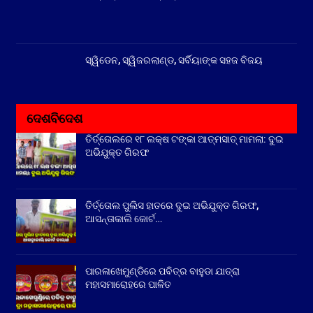
ସ୍ୱିଡେନ, ସ୍ୱିଜରଲାଣ୍ଡ, ସର୍ବିୟାଙ୍କ ସହଜ ବିଜୟ
ଦେଶବିଦେଶ
ତିର୍ତ୍ତୋଲରେ ୧୮ ଲକ୍ଷ ଟଙ୍କା ଆତ୍ମସାତ୍ ମାମଲା: ଦୁଇ
ଅଭିଯୁକ୍ତ ଗିରଫ
ତିର୍ତ୍ତୋଲ ପୁଲିସ ହାତରେ ଦୁଇ ଅଭିଯୁକ୍ତ ଗିରଫ,
ଆସନ୍ତାକାଲି କୋର୍ଟ…
ପାରଳାଖେମୁଣ୍ଡିରେ ପବିତ୍ର ବାହୁଡା ଯାତ୍ରା
ମହାସମାରୋହରେ ପାଳିତ