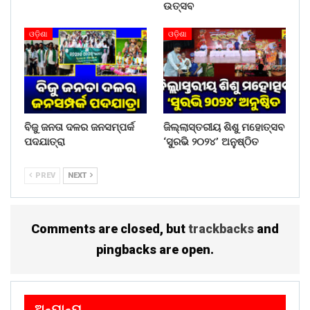
ଉତ୍ସବ
ଓଡ଼ିଶା
ଓଡ଼ିଶା
ବିଜୁ ଜନତା ଦଳର ଜନସମ୍ପର୍କ
ଜିଲ୍ଲାସ୍ତରୀୟ ଶିଶୁ ମହୋତ୍ସବ
ପଦଯାତ୍ରା
‘ସୁରଭି ୨୦୨୪’ ଅନୁଷ୍ଠିତ
PREV
NEXT
Comments are closed, but
trackbacks
and
pingbacks are open.
ଅନ୍ୟାନ୍ୟ