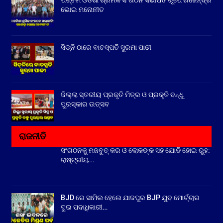
ପଶ୍ଚିମ ଓଡିଶା ଶ୍ରମିକ ସଂଗଠନ ସଭାପତି ରୂପେ ଗଜେନ୍ଦ୍ର
ଭୋଇ ମନୋନୀତ
ସିଡ୍‌ନି ଠାରେ ବାଚସ୍ପତି ସୁରମା ପାଢୀ
ଜିଲ୍ଲା ସ୍ତରୀୟ ପ୍ରକୃତି ମିତ୍ର ଓ ପ୍ରକୃତି ବନ୍ଧୁ
ପୁରସ୍କାର ଉତ୍ସବ
ରାଜନୀତି
ସଂଗଠନକୁ ମଜବୁତ୍ କର ଓ ଲୋକଙ୍କ ସହ ଯୋଡି ହୋଇ ରୁହ:
ରାଷ୍ଟ୍ରୀୟ…
BJD ରେ ସାମିଲ ହେଲେ ଯାଜପୁର BJP ଯୁବ ମୋର୍ଚ୍ଚାର
ଦୁଇ ପଦାଧିକାରୀ…