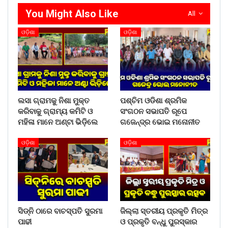
You Might Also Like
All
ଓଡ଼ିଶା
ଓଡ଼ିଶା
ଲସା ଗ୍ରାମକୁ ନିଶା ମୁକ୍ତ
ପଶ୍ଚିମ ଓଡିଶା ଶ୍ରମିକ
କରିବାକୁ ଗ୍ରାମ୍ୟ କମିଟି ଓ
ସଂଗଠନ ସଭାପତି ରୂପେ
ମହିଳା ମାନେ ଅଣ୍ଟା ଭିଡ଼ିଲେ
ଗଜେନ୍ଦ୍ର ଭୋଇ ମନୋନୀତ
ଓଡ଼ିଶା
ଓଡ଼ିଶା
ସିଡ୍‌ନି ଠାରେ ବାଚସ୍ପତି ସୁରମା
ଜିଲ୍ଲା ସ୍ତରୀୟ ପ୍ରକୃତି ମିତ୍ର
ପାଢୀ
ଓ ପ୍ରକୃତି ବନ୍ଧୁ ପୁରସ୍କାର