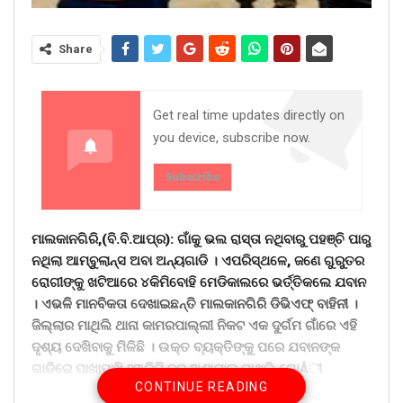
Share
Get real time updates directly on
you device, subscribe now.
Subscribe
ମାଲକାନଗିରି,(ବି.ବି.ଆପ୍ର): ଗାଁକୁ ଭଲ ରାସ୍ତା ନଥିବାରୁ ପହଞ୍ଚି ପାରୁ
ନଥିଲା ଆମ୍ବୁଲାନ୍ସ ଅବା ଅନ୍ୟଗାଡି । ଏପରିସ୍ଥଳେ, ଜଣେ ଗୁରୁତର
ରୋଗୀଙ୍କୁ ଖଟିଆରେ ୪କିମିବୋହି ମେଡିକାଲରେ ଭର୍ତ୍ତିକଲେ ଯବାନ
। ଏଭଳି ମାନବିକତା ଦେଖାଇଛନ୍ତି ମାଲକାନଗିରି ଡିଭିଏଫ୍ ବାହିନୀ ।
ଜିଲ୍ଲାର ମାଥିଲି ଥାନା କାମରପାଲ୍ଲୀ ନିକଟ ଏକ ଦୁର୍ଗମ ଗାଁରେ ଏହି
ଦୃଶ୍ୟ ଦେଖିବାକୁ ମିଳିଛି । ଉକ୍ତ ବ୍ୟକ୍ତିଙ୍କୁ ପରେ ଯବାନଙ୍କ
ଗାଡିରେ ପାଖାପାଖି ୨୩କିମି ଦୂର ଅଣାଯାଇ ମାଥିଲି ଗୋÂୀ
CONTINUE READING
ସ୍ୱାସ୍ଥ୍ୟକେନ୍ଦ୍ରରେ ଭର୍ତ୍ତି କରାଯାଇଥିଲା ।