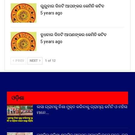
ଗୁରୁବାର ଦିନଟି ଆପଙ୍କର କେମିତି କଟିବ
5 years ago
ବୁଧବାର ଦିନଟି ଆପଣଙ୍କର କେମିତି କଟିବ
5 years ago
PREV
NEXT
1 of 12
ଓଡ଼ିଶା
ଲସା ଗ୍ରାମକୁ ନିଶା ମୁକ୍ତ କରିବାକୁ ଗ୍ରାମ୍ୟ କମିଟି ଓ ମହିଳା
ମାନେ…