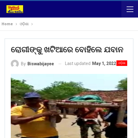
Home
ଓଡ଼ିଶା
ରୋଗୀଙ୍କୁ ଖଟିଆରେ ବୋହିଲେ ଯବାନ
Last updated
May 1, 2022
ଓଡ଼ିଶା
By
Biswabijayee