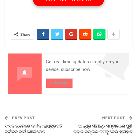
ମିଶାଇ ମାରି ଦେବାକୁ ଉଦ୍ୟମ କରିଥିଲେ ବୋହୂ । ଏ କଥା ଜଣାପଡ଼ିବା
ପରେ ସ୍ୱାମୀ ଆକଟ କରିବାରୁ ଅଭିଯୁକ୍ତ ବୋହୂ ନିଜ ସ୍ୱାମୀଙ୍କୁ
ମଧ୍ୟ ମରଣାନ୍ତକ ଆକ୍ରମଣ କରିଥିଲେ । ଏଭଳି ଏକ ଅଭାବନୀୟ
ଘଟଣା କେନ୍ଦ୍ରାପଡ଼ା ଜିଲ୍ଲା ରାଜନଗର ବ୍ଲକ୍ ତାଳଚୁଆ ସାମୁଦ୍ରିକ
ଥାନା ଅନ୍ତର୍ଗତ ଦୋଳସାହି ଗ୍ରାମରେ ଘଟିଛି । ଘଟଣା ସମ୍ପର୍କରେ
Share
ମହିଳାଙ୍କ ଦେଡ଼ଶୁର ତାଳଚୁଆ ଥାନାରେ ଏତଲା ଦେଇଥିବା ବେଳେ
ପୁଲିସରେ ଅଭିଯୋଗ ହେବା ଖବର ପାଇ ଅଭିଯୁକ୍ତ ମହିଳା ଫେରାର
ହୋଇ ଯାଇଛନ୍ତି ।
ଦୋଳସାହି ଗାଁର ଶୁଭେନ୍ଦୁ ବାରିକ ଥାନାରେ ଦେଇଥିବା ଏତଲାରୁ
Get real time updates directly on you
ପ୍ରକାଶ, ତାଙ୍କ ସାନଭାଇ ଦିପେନ୍ଦୁ (୩୫), ତାଙ୍କ ପତ୍ନୀ ମିତାରାଣୀ
device, subscribe now.
ଏବଂ ୬୨ ବର୍ଷୀୟା ବୃଦ୍ଧା ମା’ ପରିବାଳା ତାଙ୍କଠାରୁ ଅଲଗା ହୋଇ
ରହୁଥିଲେ । ଗତ ୨୮ ତାରିଖ ଦିନ ମିତାରାଣୀ ଶାଶୂ ପରିବାଳାଙ୍କ
Subscribe
ଅଗୋଚରରେ ତାଙ୍କର ଦୁଇଟି ଔଷଧ ବୋତଲରେ ବିଷ ମିଶାଇ
ଦେଇଥିଲେ । ଔଷଧ ଖାଇବା ପରେ ପରିବାଳା ଅସୁସ୍ଥ ହୋଇ
ପଡ଼ିଥିଲେ । ତୁରନ୍ତ ତାଙ୍କୁ ରାଜନଗର ଗୋÂୀ
ସ୍ୱାସ୍ଥ୍ୟକେନ୍ଦ୍ରରେ ଚିକିତ୍ସା ପାଇଁ ଭର୍ତ୍ତି କରାଯାଇଥିଲା । ୨୯
PREV POST
NEXT POST
ତାରିଖ ରାତି ପ୍ରାୟ ୩ଟା ବେଳେ ସେ ସୁସ୍ଥ ହୋଇ ଘରକୁ ଫେରିଥିଲେ
। ମା’ ଘରକୁ ଫେରିବା ପରେ ଦିପେନ୍ଦୁ ତାଙ୍କ ପତ୍ନୀ ମିତାରାଣୀଙ୍କୁ
ସଂସଦ ଭବନରେ ନବୀନ :ରାଷ୍ଟ୍ରପତି
ଆନ୍ଧ୍ର ସୀମାନ୍ତ ସମ୍ବାଇରେ ପୁଣି
ନିର୍ବାଚନ କାର୍ଡ ଖୋଲିଲେନି
ବିବାଦ:ଜଙ୍ଗଲ ଜମିକୁ ନେଇ ହାତାହାତି
ବିଷ ମିଶାଇବା ଘଟଣା ସମ୍ପର୍କରେ ପଚାରି ତାଙ୍କୁ ଆକଟ କରିଥିଲେ ।