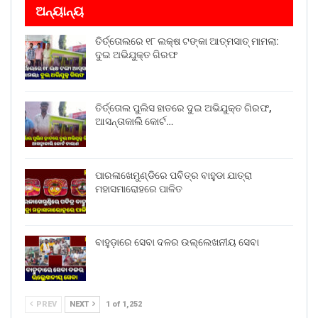
ଅନ୍ୟାନ୍ୟ
ତିର୍ତ୍ତୋଲରେ ୧୮ ଲକ୍ଷ ଟଙ୍କା ଆତ୍ମସାତ୍ ମାମଲା:
ଦୁଇ ଅଭିଯୁକ୍ତ ଗିରଫ
ତିର୍ତ୍ତୋଲ ପୁଲିସ ହାତରେ ଦୁଇ ଅଭିଯୁକ୍ତ ଗିରଫ,
ଆସନ୍ତାକାଲି କୋର୍ଟ…
ପାରଳାଖେମୁଣ୍ଡିରେ ପବିତ୍ର ବାହୁଡା ଯାତ୍ରା
ମହାସମାରୋହରେ ପାଳିତ
ବାହୁଡ଼ାରେ ସେବା ଦଳର ଉଲ୍ଲେଖନୀୟ ସେବା
PREV
NEXT
1 of 1,252