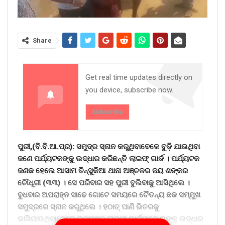
Share
Get real time updates directly on
you device, subscribe now.
Subscribe
ପୁରୀ,(ବି.ବି.ଆ.ପ୍ର): ସମୁଦ୍ର ସ୍ନାନ କରୁଥିବାବେଳେ ବୁଡ଼ି ଯାଉଥିବା
ଜଣେ ପର୍ଯ୍ୟଟକଙ୍କୁ ଉଦ୍ଧାର କରିଛନ୍ତି ଲାଇଫ୍ ଗାର୍ଡ । ପର୍ଯ୍ୟଟକ
ଜଣକ ହେଲେ ଆସାମ ତିନ୍ସୁକିଆ ଥାନା ଅଞ୍ଚଳର ଜୟ ଶଙ୍କର
ଚୌଧୂରୀ (୩୩) । ସେ ପରିବାର ସହ ପୁରୀ ବୁଲିବାକୁ ଆସିଥିଲେ ।
ବୁଧବାର ଅପରାହ୍ନ ସାଢେ ଗୋଟେ ସମୟରେ ଚୈତନ୍ୟ ଛକ ସମ୍ମୁଖ
ସମୁଦ୍ରରେ ସ୍ନାନ କରୁଥିଲେ । ହଠାତ୍ ପାଣି ଭିତରକୁ
ଭାସିଯାଉଥିବାବେଳେ ଉପସ୍ଥିତ ଲାଇଫ୍ ଗାର୍ଡମାନେ ତାଙ୍କୁ ଉଦ୍ଧାର