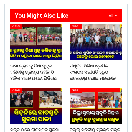
You Might Also Like
All
ଓଡ଼ିଶା
ଓଡ଼ିଶା
ଲସା ଗ୍ରାମକୁ ନିଶା ମୁକ୍ତ
ପଶ୍ଚିମ ଓଡିଶା ଶ୍ରମିକ
କରିବାକୁ ଗ୍ରାମ୍ୟ କମିଟି ଓ
ସଂଗଠନ ସଭାପତି ରୂପେ
ମହିଳା ମାନେ ଅଣ୍ଟା ଭିଡ଼ିଲେ
ଗଜେନ୍ଦ୍ର ଭୋଇ ମନୋନୀତ
ଓଡ଼ିଶା
ଓଡ଼ିଶା
ସିଡ୍‌ନି ଠାରେ ବାଚସ୍ପତି ସୁରମା
ଜିଲ୍ଲା ସ୍ତରୀୟ ପ୍ରକୃତି ମିତ୍ର