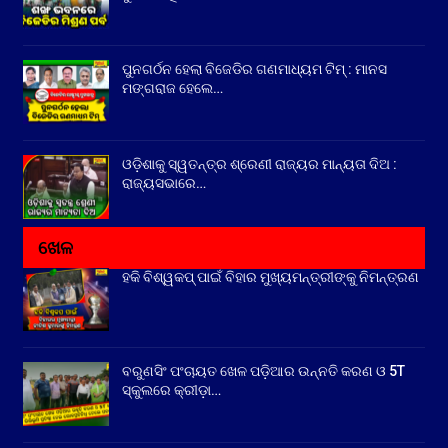
ପୁନଗର୍ଠନ ହେଲା ବିଜେଡିର ଗଣମାଧ୍ୟମ ଟିମ୍ : ମାନସ
ମଙ୍ଗରାଜ ହେଲେ…
ଓଡ଼ିଶାକୁ ସ୍ୱତନ୍ତ୍ର ଶ୍ରେଣୀ ରାଜ୍ୟର ମାନ୍ୟତା ଦିଅ :
ରାଜ୍ୟସଭାରେ…
ଖେଳ
ହକି ବିଶ୍ୱକପ୍ ପାଇଁ ବିହାର ମୁଖ୍ୟମନ୍ତ୍ରୀଙ୍କୁ ନିମନ୍ତ୍ରଣ
ବରୁଣସିଂ ପଂଚାୟତ ଖେଳ ପଡ଼ିଆର ଉନ୍ନତି କରଣ ଓ 5T
ସ୍କୁଲରେ କ୍ରୀଡ଼ା…