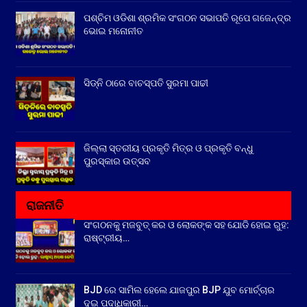
ପଶ୍ଚିମ ଓଡିଶା ଶ୍ରମିକ ସଂଗଠନ ସଭାପତି ରୂପେ ଗଜେନ୍ଦ୍ର
ଭୋଇ ମନୋନୀତ
ସିଡ୍‌ନି ଠାରେ ବାଚସ୍ପତି ସୁରମା ପାଢୀ
ଜିଲ୍ଲା ସ୍ତରୀୟ ପ୍ରକୃତି ମିତ୍ର ଓ ପ୍ରକୃତି ବନ୍ଧୁ
ପୁରସ୍କାର ଉତ୍ସବ
ରାଜନୀତି
ସଂଗଠନକୁ ମଜବୁତ୍ କର ଓ ଲୋକଙ୍କ ସହ ଯୋଡି ହୋଇ ରୁହ:
ରାଷ୍ଟ୍ରୀୟ…
BJD ରେ ସାମିଲ ହେଲେ ଯାଜପୁର BJP ଯୁବ ମୋର୍ଚ୍ଚାର
ଦୁଇ ପଦାଧିକାରୀ…