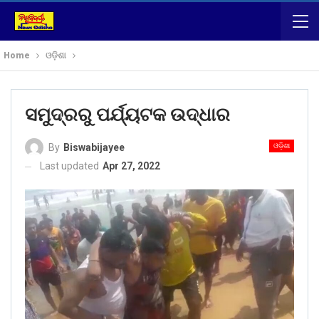
Home
ଓଡ଼ିଶା
ସମୁଦ୍ରରୁ ପର୍ଯ୍ୟଟକ ଉଦ୍ଧାର
ଓଡ଼ିଶା
By
Biswabijayee
Last updated
Apr 27, 2022