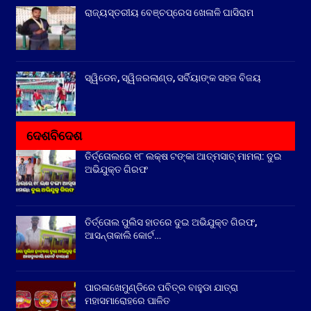
ରାଜ୍ୟସ୍ତରୀୟ ବେଞ୍ଚପ୍ରେସ ଖେଳାଳି ଘାସିରାମ
ସ୍ୱିଡେନ, ସ୍ୱିଜରଲାଣ୍ଡ, ସର୍ବିୟାଙ୍କ ସହଜ ବିଜୟ
ଦେଶବିଦେଶ
ତିର୍ତ୍ତୋଲରେ ୧୮ ଲକ୍ଷ ଟଙ୍କା ଆତ୍ମସାତ୍ ମାମଲା: ଦୁଇ
ଅଭିଯୁକ୍ତ ଗିରଫ
ତିର୍ତ୍ତୋଲ ପୁଲିସ ହାତରେ ଦୁଇ ଅଭିଯୁକ୍ତ ଗିରଫ,
ଆସନ୍ତାକାଲି କୋର୍ଟ…
ପାରଳାଖେମୁଣ୍ଡିରେ ପବିତ୍ର ବାହୁଡା ଯାତ୍ରା
ମହାସମାରୋହରେ ପାଳିତ