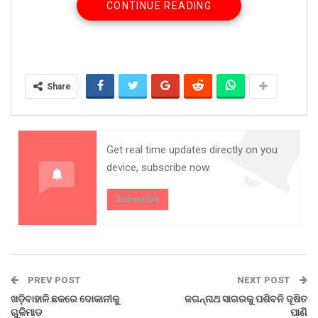
CONTINUE READING
କରିଥିଲେ । ଲୁଣି ପାଣି ପିଇ ଅସୁସ୍ଥ ହୋଇ ପଡ଼ିଥିବା ଜୟଶଙ୍କରଙ୍କୁ
ସଦର ମୁଖ୍ୟ ଚିକିତ୍ସାଳୟରେ ଭର୍ତ୍ତି କରାଯାଇଥିଲା ।
Share on:
WhatsApp
Share
Get real time updates directly on you
device, subscribe now.
Subscribe
PREV POST
NEXT POST
ଖଡ଼ିବାହାଳି ଛକରେ ଦୋକାନୀକୁ
ଜଗନ୍ନାଥ ସାଗରକୁ ପଶିବନି ଦୂଷିତ
ଗୁଳିମାଡ
ପାଣି