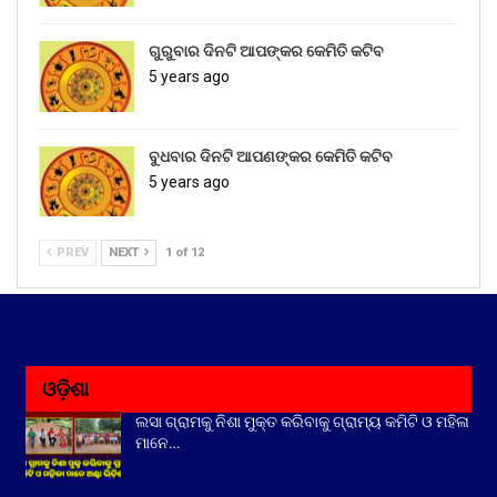
ଗୁରୁବାର ଦିନଟି ଆପଙ୍କର କେମିତି କଟିବ
5 years ago
ବୁଧବାର ଦିନଟି ଆପଣଙ୍କର କେମିତି କଟିବ
5 years ago
PREV
NEXT
1 of 12
ଓଡ଼ିଶା
ଲସା ଗ୍ରାମକୁ ନିଶା ମୁକ୍ତ କରିବାକୁ ଗ୍ରାମ୍ୟ କମିଟି ଓ ମହିଳା
ମାନେ…