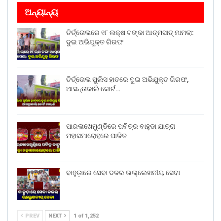
ଅନ୍ୟାନ୍ୟ
ତିର୍ତ୍ତୋଲରେ ୧୮ ଲକ୍ଷ ଟଙ୍କା ଆତ୍ମସାତ୍ ମାମଲା:
ଦୁଇ ଅଭିଯୁକ୍ତ ଗିରଫ
ତିର୍ତ୍ତୋଲ ପୁଲିସ ହାତରେ ଦୁଇ ଅଭିଯୁକ୍ତ ଗିରଫ,
ଆସନ୍ତାକାଲି କୋର୍ଟ…
ପାରଳାଖେମୁଣ୍ଡିରେ ପବିତ୍ର ବାହୁଡା ଯାତ୍ରା
ମହାସମାରୋହରେ ପାଳିତ
ବାହୁଡ଼ାରେ ସେବା ଦଳର ଉଲ୍ଲେଖନୀୟ ସେବା
PREV
NEXT
1 of 1,252