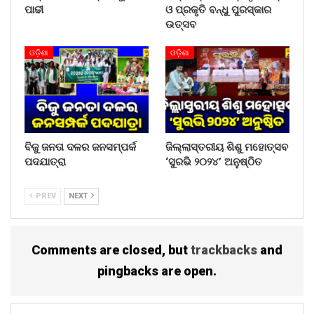
ପାଢୀ
ଓ ପ୍ରକୃତି ବନ୍ଧୁ ପୁରସ୍କାର
ଉତ୍ସବ
ଓଡ଼ିଶା
ଓଡ଼ିଶା
ବିଜୁ ଜନତା ଦଳର ଜନସମ୍ପର୍କ
ଜିଲ୍ଲାସ୍ତରୀୟ ଶିଶୁ ମହୋତ୍ସବ
ପଦଯାତ୍ରା
‘ସୁରଭି ୨୦୨୪’ ଅନୁଷ୍ଠିତ
PREV
NEXT
Comments are closed, but
trackbacks
and
pingbacks are open.