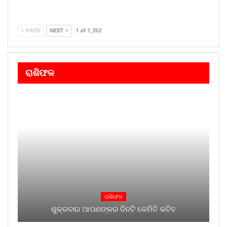
PREV
NEXT
1 of 1,252
ରାଶିଫଳ
ରାଶିଫଳ
ଶୁକ୍ରବାର ଆପଣଙ୍କର ଦିନଟି କେମିତି କଟିବ