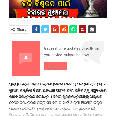
Share
Get real time updates directly on
you device, subscribe now.
Subscribe
ମୁଖ୍ୟମନ୍ତ୍ରୀ ନବୀନ ପଟ୍ଟନାୟକଙ୍କ ତରଫରୁ ମନ୍ତ୍ରୀ ପ୍ରଫୁଲ୍ଲ
କୁମାର ମଲ୍ଲିକ ବିହାର ରାଜଧାନୀ ପାଟନା ଯାଇ ନୀତିଶଙ୍କୁ ସ୍ୱତନ୍ତ୍ର
ଭାବେ ନିମନ୍ତ୍ରଣ କରିଛନ୍ତି । ବିହାର ମୁଖ୍ୟମନ୍ତ୍ରୀଙ୍କୁ ସାକ୍ଷାତ
ବେଳେ ନିମନ୍ତ୍ରଣ ପତ୍ର ସହ ହକି ଟି-ସାର୍ଟ ଓ ରୁପା ଅଶୋକ ଚକ୍ର
ପ୍ରଦାନ କରିଛନ୍ତି । ଏହି ଅବସରରେ ସୂଚନା ଓ ଲୋକସମ୍ପର୍କ
ବିଭାଗର ପ୍ରିନ୍ସିପାଲ ସେକ୍ରେଟାରୀ ସଞ୍ଜୟ କୁମାର ସିଂ ଉପସ୍ଥିତ