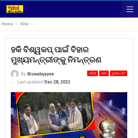
Home
ଓଡ଼ିଶା
ହକି ବିଶ୍ୱକପ୍ ପାଇଁ ବିହାର
ମୁଖ୍ୟମନ୍ତ୍ରୀଙ୍କୁ ନିମନ୍ତ୍ରଣ
ଓଡ଼ିଶା
ଖେଳ
ଟ୍ୟୁଇନ୍ ସିଟ
By
Biswabijayee
Last updated
Dec 28, 2022