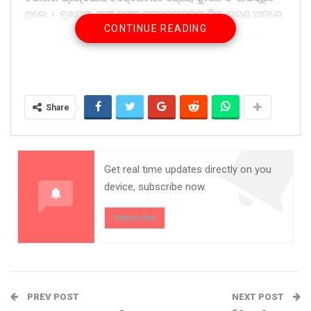
ଥିଲେ । ମୁଖ୍ୟମନ୍ତ୍ରୀ ନବୀନ ପଟ୍ଟନାୟକଙ୍କ ନିମନ୍ତ୍ରଣ ସାଦରେ
CONTINUE READING
ଗ୍ରହଣ କରିଛନ୍ତି ବିହାର ମୁଖ୍ୟମନ୍ତ୍ରୀ ନୀତିଶ କୁମାର ।ଯଥାସମ୍ଭବ
ଓଡ଼ିଶା ଆସି ହକି ମହାକୁମ୍ଭରେ ସାମିଲ ହେବେ ବୋଲି ସେ ପ୍ରତିଶ୍ରୁତି
ଦେଇଛନ୍ତି ।
Share on:
Share
WhatsApp
Get real time updates directly on you
device, subscribe now.
Subscribe
PREV POST
NEXT POST