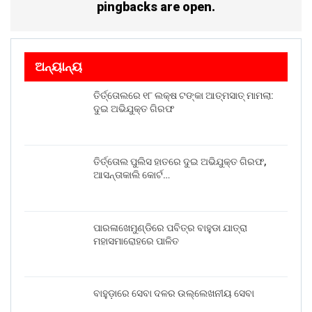
pingbacks are open.
ଅନ୍ୟାନ୍ୟ
ତିର୍ତ୍ତୋଲରେ ୧୮ ଲକ୍ଷ ଟଙ୍କା ଆତ୍ମସାତ୍ ମାମଲା:
ଦୁଇ ଅଭିଯୁକ୍ତ ଗିରଫ
ତିର୍ତ୍ତୋଲ ପୁଲିସ ହାତରେ ଦୁଇ ଅଭିଯୁକ୍ତ ଗିରଫ,
ଆସନ୍ତାକାଲି କୋର୍ଟ…
ପାରଳାଖେମୁଣ୍ଡିରେ ପବିତ୍ର ବାହୁଡା ଯାତ୍ରା
ମହାସମାରୋହରେ ପାଳିତ
ବାହୁଡ଼ାରେ ସେବା ଦଳର ଉଲ୍ଲେଖନୀୟ ସେବା