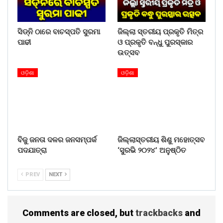
ସିଡ୍‌ନି ଠାରେ ବାଚସ୍ପତି ସୁରମା
ଜିଲ୍ଲା ସ୍ତରୀୟ ପ୍ରକୃତି ମିତ୍ର
ପାଢୀ
ଓ ପ୍ରକୃତି ବନ୍ଧୁ ପୁରସ୍କାର
ଉତ୍ସବ
ଓଡ଼ିଶା
ଓଡ଼ିଶା
ବିଜୁ ଜନତା ଦଳର ଜନସମ୍ପର୍କ
ଜିଲ୍ଲାସ୍ତରୀୟ ଶିଶୁ ମହୋତ୍ସବ
ପଦଯାତ୍ରା
‘ସୁରଭି ୨୦୨୪’ ଅନୁଷ୍ଠିତ
PREV
NEXT
Comments are closed, but
trackbacks
and