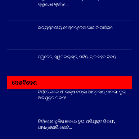
ସ୍କୁଲରେ କ୍ରୀଡ଼ା…
ରାଜ୍ୟସ୍ତରୀୟ ବେଞ୍ଚପ୍ରେସ ଖେଳାଳି ଘାସିରାମ
ସ୍ୱିଡେନ, ସ୍ୱିଜରଲାଣ୍ଡ, ସର୍ବିୟାଙ୍କ ସହଜ ବିଜୟ
ଦେଶବିଦେଶ
ତିର୍ତ୍ତୋଲରେ ୧୮ ଲକ୍ଷ ଟଙ୍କା ଆତ୍ମସାତ୍ ମାମଲା: ଦୁଇ
ଅଭିଯୁକ୍ତ ଗିରଫ
ତିର୍ତ୍ତୋଲ ପୁଲିସ ହାତରେ ଦୁଇ ଅଭିଯୁକ୍ତ ଗିରଫ,
ଆସନ୍ତାକାଲି କୋର୍ଟ…