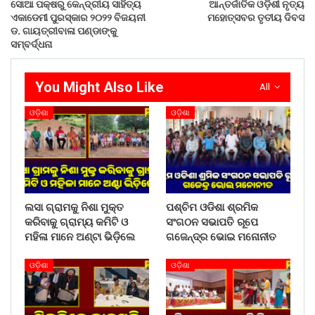
ସୋଆ ପକ୍ଷରୁ କେନ୍ଦ୍ରୀୟ ସାହିତ୍ୟ
ଆନ୍ତର୍ଜାତିକ ଓଡ଼ିଶୀ ନୃତ୍ୟ
ଏକାଡେମୀ ପୁରସ୍କାର ୨୦୨୨ ବିଜୟନୀ
ମହୋତ୍ସବର ତୃତୀୟ ଦିବସ
ଡ. ଗାୟତ୍ରୀବାଳା ପଣ୍ଡାଙ୍କୁ
ସମ୍ବର୍ଦ୍ଧନା
You Might Also Like
All
ଓଡ଼ିଶା
ଓଡ଼ିଶା
ଲସା ଗ୍ରାମକୁ ନିଶା ମୁକ୍ତ
ପଶ୍ଚିମ ଓଡିଶା ଶ୍ରମିକ
କରିବାକୁ ଗ୍ରାମ୍ୟ କମିଟି ଓ
ସଂଗଠନ ସଭାପତି ରୂପେ
ମହିଳା ମାନେ ଅଣ୍ଟା ଭିଡ଼ିଲେ
ଗଜେନ୍ଦ୍ର ଭୋଇ ମନୋନୀତ
ଓଡ଼ିଶା
ଓଡ଼ିଶା