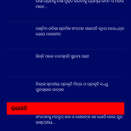
ଲସା ଗ୍ରାମକୁ ନିଶା ମୁକ୍ତ କରିବାକୁ ଗ୍ରାମ୍ୟ କମିଟି ଓ ମହିଳା
ମାନେ…
ପଶ୍ଚିମ ଓଡିଶା ଶ୍ରମିକ ସଂଗଠନ ସଭାପତି ରୂପେ ଗଜେନ୍ଦ୍ର
ଭୋଇ ମନୋନୀତ
ସିଡ୍‌ନି ଠାରେ ବାଚସ୍ପତି ସୁରମା ପାଢୀ
ଜିଲ୍ଲା ସ୍ତରୀୟ ପ୍ରକୃତି ମିତ୍ର ଓ ପ୍ରକୃତି ବନ୍ଧୁ
ପୁରସ୍କାର ଉତ୍ସବ
ରାଜନୀତି
ସଂଗଠନକୁ ମଜବୁତ୍ କର ଓ ଲୋକଙ୍କ ସହ ଯୋଡି ହୋଇ ରୁହ:
ରାଷ୍ଟ୍ରୀୟ…