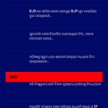
BJD ରେ ସାମିଲ ହେଲେ ଯାଜପୁର BJP ଯୁବ ମୋର୍ଚ୍ଚାର
ଦୁଇ ପଦାଧିକାରୀ…
ପୁନଗର୍ଠନ ହେଲା ବିଜେଡିର ଗଣମାଧ୍ୟମ ଟିମ୍ : ମାନସ
ମଙ୍ଗରାଜ ହେଲେ…
ଓଡ଼ିଶାକୁ ସ୍ୱତନ୍ତ୍ର ଶ୍ରେଣୀ ରାଜ୍ୟର ମାନ୍ୟତା ଦିଅ :
ରାଜ୍ୟସଭାରେ…
ଖେଳ
ହକି ବିଶ୍ୱକପ୍ ପାଇଁ ବିହାର ମୁଖ୍ୟମନ୍ତ୍ରୀଙ୍କୁ ନିମନ୍ତ୍ରଣ
ବରୁଣସିଂ ପଂଚାୟତ ଖେଳ ପଡ଼ିଆର ଉନ୍ନତି କରଣ ଓ 5T