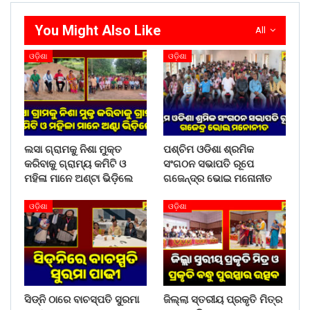
You Might Also Like
All
ଓଡ଼ିଶା
ଓଡ଼ିଶା
ଲସା ଗ୍ରାମକୁ ନିଶା ମୁକ୍ତ
ପଶ୍ଚିମ ଓଡିଶା ଶ୍ରମିକ
କରିବାକୁ ଗ୍ରାମ୍ୟ କମିଟି ଓ
ସଂଗଠନ ସଭାପତି ରୂପେ
ମହିଳା ମାନେ ଅଣ୍ଟା ଭିଡ଼ିଲେ
ଗଜେନ୍ଦ୍ର ଭୋଇ ମନୋନୀତ
ଓଡ଼ିଶା
ଓଡ଼ିଶା
ସିଡ୍‌ନି ଠାରେ ବାଚସ୍ପତି ସୁରମା
ଜିଲ୍ଲା ସ୍ତରୀୟ ପ୍ରକୃତି ମିତ୍ର