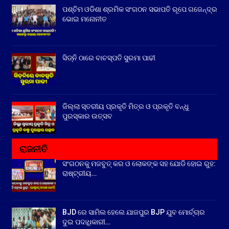
ପଶ୍ଚିମ ଓଡିଶା ଶ୍ରମିକ ସଂଗଠନ ସଭାପତି ରୂପେ ଗଜେନ୍ଦ୍ର
ଭୋଇ ମନୋନୀତ
ସିଡ୍‌ନି ଠାରେ ବାଚସ୍ପତି ସୁରମା ପାଢୀ
ଜିଲ୍ଲା ସ୍ତରୀୟ ପ୍ରକୃତି ମିତ୍ର ଓ ପ୍ରକୃତି ବନ୍ଧୁ
ପୁରସ୍କାର ଉତ୍ସବ
ରାଜନୀତି
ସଂଗଠନକୁ ମଜବୁତ୍ କର ଓ ଲୋକଙ୍କ ସହ ଯୋଡି ହୋଇ ରୁହ:
ରାଷ୍ଟ୍ରୀୟ…
BJD ରେ ସାମିଲ ହେଲେ ଯାଜପୁର BJP ଯୁବ ମୋର୍ଚ୍ଚାର
ଦୁଇ ପଦାଧିକାରୀ…