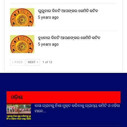
ଗୁରୁବାର ଦିନଟି ଆପଙ୍କର କେମିତି କଟିବ
5 years ago
ବୁଧବାର ଦିନଟି ଆପଣଙ୍କର କେମିତି କଟିବ
5 years ago
PREV
NEXT
1 of 12
ଓଡ଼ିଶା
ଲସା ଗ୍ରାମକୁ ନିଶା ମୁକ୍ତ କରିବାକୁ ଗ୍ରାମ୍ୟ କମିଟି ଓ ମହିଳା
ମାନେ…