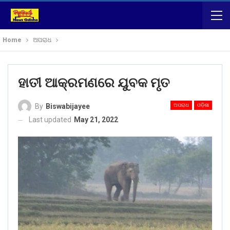
Home
ଅପରାଧ
ହାତୀ ଆକ୍ରମଣରେ ଯୁବକ ମୃତ
ଅପରାଧ
ଓଡ଼ିଶା
By
Biswabijayee
Last updated
May 21, 2022