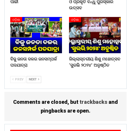
ପାଢୀ
ଓ ପ୍ରକୃତି ବନ୍ଧୁ ପୁରସ୍କାର
ଉତ୍ସବ
ଓଡ଼ିଶା
ଓଡ଼ିଶା
ବିଜୁ ଜନତା ଦଳର ଜନସମ୍ପର୍କ
ଜିଲ୍ଲାସ୍ତରୀୟ ଶିଶୁ ମହୋତ୍ସବ
ପଦଯାତ୍ରା
‘ସୁରଭି ୨୦୨୪’ ଅନୁଷ୍ଠିତ
PREV
NEXT
Comments are closed, but
trackbacks
and
pingbacks are open.