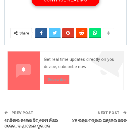
CONTINUE READING
ଅଞ୍ଚଳରେ ଶ୍ୟାମସୁନ୍ଦର ସିଂ । ଘଟଣା ସ୍ଥଳରେ ବନବିଭାଗ ଓ
ପୋଲିସ ପହଁଚି ତଦନ୍ତ ଆରମ୍ଭ କରିଛି ।
Share on:
WhatsApp
Share
Get real time updates directly on you
device, subscribe now.
Subscribe
PREV POST
NEXT POST
ମେଡିକାଲ କଲେଜ ସିଟ୍ ଦେବା ନାଁରେ
୪୫ ଲକ୍ଷ ଟଙ୍କାର ଗଞ୍ଜେଇ ଜବତ
ଠକେଇ, ବନ୍ଧାହେଲେ ଦୁଇ ଠକ