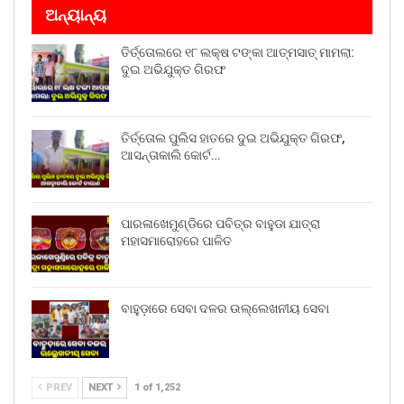
ଅନ୍ୟାନ୍ୟ
ତିର୍ତ୍ତୋଲରେ ୧୮ ଲକ୍ଷ ଟଙ୍କା ଆତ୍ମସାତ୍ ମାମଲା:
ଦୁଇ ଅଭିଯୁକ୍ତ ଗିରଫ
ତିର୍ତ୍ତୋଲ ପୁଲିସ ହାତରେ ଦୁଇ ଅଭିଯୁକ୍ତ ଗିରଫ,
ଆସନ୍ତାକାଲି କୋର୍ଟ…
ପାରଳାଖେମୁଣ୍ଡିରେ ପବିତ୍ର ବାହୁଡା ଯାତ୍ରା
ମହାସମାରୋହରେ ପାଳିତ
ବାହୁଡ଼ାରେ ସେବା ଦଳର ଉଲ୍ଲେଖନୀୟ ସେବା
PREV
NEXT
1 of 1,252