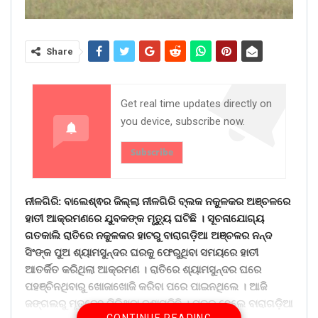
Share
Get real time updates directly on
you device, subscribe now.
Subscribe
ନୀଳଗିରି: ବାଲେଶ୍ଵର ଜିଲ୍ଲା ନୀଳଗିରି ବ୍ଲକ ନକୁଳକର ଅଞ୍ଚଳରେ
ହାତୀ ଆକ୍ରମଣରେ ଯୁବକଙ୍କ ମୃତ୍ୟୁ ଘଟିଛି । ସୂଚନାଯୋଗ୍ୟ
ଗତକାଲି ରାତିରେ ନକୁଳକର ହାଟରୁ ବାରାଗଡ଼ିଆ ଅଞ୍ଚଳର ନନ୍ଦ
ସିଂଙ୍କ ପୁଅ ଶ୍ୟାମସୁନ୍ଦର ଘରକୁ ଫେରୁଥିବା ସମୟରେ ହାତୀ
ଆତର୍କିତ କରିଥିଲା ଆକ୍ରମଣ । ରାତିରେ ଶ୍ୟାମସୁନ୍ଦର ଘରେ
ପହଞ୍ଚିନଥିବାରୁ ଖୋଜାଖୋଜି କରିବା ପରେ ପାଇନଥିଲେ । ଆଜି
ଜଙ୍ଗଲରୁ ମୃତଦେହ ମିଳିଥିବା ଜଣାପଡିଛି । ମୃତକ ହେଲେ ବାରାଗଡ଼ିଆ