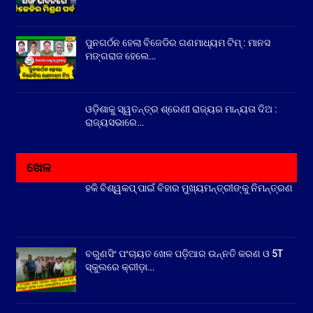
ପୁନଗର୍ଠନ ହେଲା ବିଜେଡିର ଗଣମାଧ୍ୟମ ଟିମ୍ : ମାନସ
ମଙ୍ଗରାଜ ହେଲେ…
ଓଡ଼ିଶାକୁ ସ୍ୱତନ୍ତ୍ର ଶ୍ରେଣୀ ରାଜ୍ୟର ମାନ୍ୟତା ଦିଅ :
ରାଜ୍ୟସଭାରେ…
ଖେଳ
ହକି ବିଶ୍ୱକପ୍ ପାଇଁ ବିହାର ମୁଖ୍ୟମନ୍ତ୍ରୀଙ୍କୁ ନିମନ୍ତ୍ରଣ
ବରୁଣସିଂ ପଂଚାୟତ ଖେଳ ପଡ଼ିଆର ଉନ୍ନତି କରଣ ଓ 5T
ସ୍କୁଲରେ କ୍ରୀଡ଼ା…