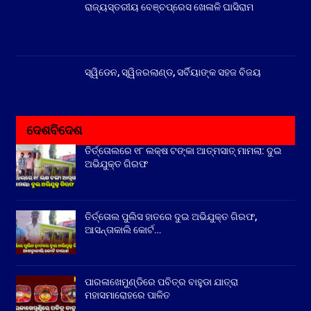
ରାଜ୍ୟସ୍ତରୀୟ ବେଞ୍ଚପ୍ରେସ ଖେଳାଳି ଘାସିରାମ
ସ୍ୱିଡେନ, ସ୍ୱିଜରଲାଣ୍ଡ, ସର୍ବିୟାଙ୍କ ସହଜ ବିଜୟ
ଦେଶବିଦେଶ
ତିର୍ତ୍ତୋଲରେ ୧୮ ଲକ୍ଷ ଟଙ୍କା ଆତ୍ମସାତ୍ ମାମଲା: ଦୁଇ
ଅଭିଯୁକ୍ତ ଗିରଫ
ତିର୍ତ୍ତୋଲ ପୁଲିସ ହାତରେ ଦୁଇ ଅଭିଯୁକ୍ତ ଗିରଫ,
ଆସନ୍ତାକାଲି କୋର୍ଟ…
ପାରଳାଖେମୁଣ୍ଡିରେ ପବିତ୍ର ବାହୁଡା ଯାତ୍ରା
ମହାସମାରୋହରେ ପାଳିତ