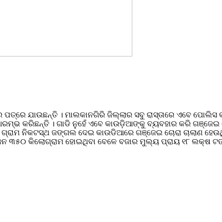
ତ୍ରେ ଯାଉଛନ୍ତି । ମାଲକାନଗିରି ଜିଲ୍ଲାର ସବୁ ରାସ୍ତାରେ ଏବେ ପୋଲିସ
 କରିଛନ୍ତି । ଗାଡି ନୁହେଁ ଏବେ କାଉଡ଼ିଆଙ୍କୁ ବ୍ୟବହାର କରି ଗଞ୍ଜେଇ ଚୋ
ୁଡା ଗ୍ରାମ ନିକଟସ୍ଥ ଜଙ୍ଗଲ ଦେଇ କାଉଡିଆରେ ଗଞ୍ଜେଇ ଚୋରା ଚାଲାଣ ହେଉଥ
 ୩୫୦ କିଲୋଗ୍ରାମ ହୋଇଥିବା ବେଳେ ବଜାର ମୁଲ୍ୟ ପ୍ରାୟ ୧୮ ଲକ୍ଷ ଟଙ୍କା