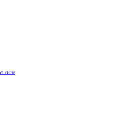
ଜଣେ ଅଟକ