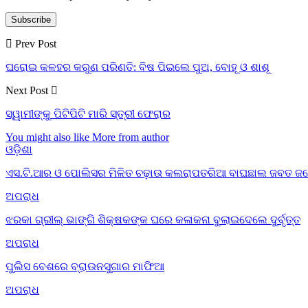
Subscribe
Prev Post
ଘରୋଇ କଳହର କରୁଣ ପରିଣତି: ବିଷ ପିଇଲେ ପୁଅ, ବୋହୂ ଓ ଶାଶୂ
Next Post
ସ୍ୱାମୀଙ୍କୁ ପିଟିପିଟି ମାରି ସ୍ତ୍ରୀ ଫେରାର
You might also like
More from author
ଓଡ଼ିଶା
ଏସ.ଟି.ଆର ଓ ପୋଲିସର ମିଳିତ ଚଢ଼ାଉ କଲରାପତରିଆ ବାଘଛାଲ ଜବତ 
ଅପରାଧ
ଝରକା ଗ୍ରୀଲ୍ ଭାଙ୍ଗି ଶିକ୍ଷକଙ୍କ ଘରେ କଳାକନା ବୁଲାଇଦେଲେ ଦୁର୍ବୃତ୍ତ
ଅପରାଧ
ପୁଲିସ ବେଶରେ ବ୍ରାଉନସୁଗାର ମାଫିଆ
ଅପରାଧ