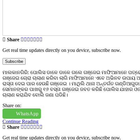
Share
Get real time updates directly on you device, subscribe now.
Subscribe
ମାଲକାନଗିରି: ପୋଲିସ ଡାଳେ ଡାଳେ ଗଲେ ଗଞ୍ଜେଇ ମାଫିଆମାନେ ପତ୍ରେ ପ
ଗଞ୍ଜେଇ ଚୋରା ଚାଲାଣ କରିବା ଲାଗି ମାଫିଆମାନେ ଏବେ ଅଭିନବ ଉପାୟ ଆରମ୍ଭ
ରାସ୍ତା ଦେଇ ପାର ହେଉଛି ଗଞ୍ଜେଇ । ମାଥିଲି ଥାନା ଅନ୍ତର୍ଗତ ଗଣ୍ଡିଆଗ
ସେମାନଙ୍କର ପାଖରୁ ୧୬ ବସ୍ତା ଗଞ୍ଜେଇ ଜବତ କରିଛି ପୋଲିସ ଯାହାର ଓଜନ
ଚାଲାଣ କରାଯିବ ବୋଲି ଜଣା ପଡିଛି।
Share on:
WhatsApp
Continue Reading
Share
Get real time updates directly on you device, subscribe now.