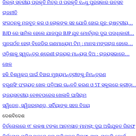
ଜିଲ୍ଲା ସ୍ତରୀୟ ପ୍ରକୃତି ମିତ୍ର ଓ ପ୍ରକୃତି ବନ୍ଧୁ ପୁରସ୍କାର ଉତ୍ସବ
ରାଜନୀତି
ସଂଗଠନକୁ ମଜବୁତ୍ କର ଓ ଲୋକଙ୍କ ସହ ଯୋଡି ହୋଇ ରୁହ: ରାଷ୍ଟ୍ରୀୟ…
BJD ରେ ସାମିଲ ହେଲେ ଯାଜପୁର BJP ଯୁବ ମୋର୍ଚ୍ଚାର ଦୁଇ ପଦାଧିକାରୀ…
ପୁନଗର୍ଠନ ହେଲା ବିଜେଡିର ଗଣମାଧ୍ୟମ ଟିମ୍ : ମାନସ ମଙ୍ଗରାଜ ହେଲେ…
ଓଡ଼ିଶାକୁ ସ୍ୱତନ୍ତ୍ର ଶ୍ରେଣୀ ରାଜ୍ୟର ମାନ୍ୟତା ଦିଅ : ରାଜ୍ୟସଭାରେ…
ଖେଳ
ହକି ବିଶ୍ୱକପ୍ ପାଇଁ ବିହାର ମୁଖ୍ୟମନ୍ତ୍ରୀଙ୍କୁ ନିମନ୍ତ୍ରଣ
ବରୁଣସିଂ ପଂଚାୟତ ଖେଳ ପଡ଼ିଆର ଉନ୍ନତି କରଣ ଓ 5T ସ୍କୁଲରେ କ୍ରୀଡ଼ା
ରାଜ୍ୟସ୍ତରୀୟ ବେଞ୍ଚପ୍ରେସ ଖେଳାଳି ଘାସିରାମ
ସ୍ୱିଡେନ, ସ୍ୱିଜରଲାଣ୍ଡ, ସର୍ବିୟାଙ୍କ ସହଜ ବିଜୟ
ଦେଶବିଦେଶ
ତିର୍ତ୍ତୋଲରେ ୧୮ ଲକ୍ଷ ଟଙ୍କା ଆତ୍ମସାତ୍ ମାମଲା: ଦୁଇ ଅଭିଯୁକ୍ତ ଗିରଫ