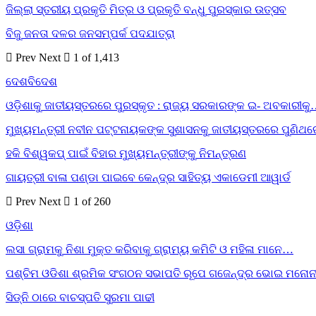
ଜିଲ୍ଲା ସ୍ତରୀୟ ପ୍ରକୃତି ମିତ୍ର ଓ ପ୍ରକୃତି ବନ୍ଧୁ ପୁରସ୍କାର ଉତ୍ସବ
ବିଜୁ ଜନତା ଦଳର ଜନସମ୍ପର୍କ ପଦଯାତ୍ରା
Prev
Next
1 of 1,413
ଦେଶବିଦେଶ
ଓଡ଼ିଶାକୁ ଜାତୀୟସ୍ତରରେ ପୁରସ୍କୃତ : ରାଜ୍ୟ ସରକାରଙ୍କ ଇ- ଅବକାରୀକ
ମୁଖ୍ୟମନ୍ତ୍ରୀ ନବୀନ ପଟ୍ଟନାୟକଙ୍କ ସୁଶାସନକୁ ଜାତୀୟସ୍ତରରେ ପୁଣିଥ
ହକି ବିଶ୍ୱକପ୍ ପାଇଁ ବିହାର ମୁଖ୍ୟମନ୍ତ୍ରୀଙ୍କୁ ନିମନ୍ତ୍ରଣ
ଗାୟତ୍ରୀ ବାଳା ପଣ୍ଡା ପାଇବେ କେନ୍ଦ୍ର ସାହିତ୍ୟ ଏକାଡେମୀ ଆୱାର୍ଡ
Prev
Next
1 of 260
ଓଡ଼ିଶା
ଲସା ଗ୍ରାମକୁ ନିଶା ମୁକ୍ତ କରିବାକୁ ଗ୍ରାମ୍ୟ କମିଟି ଓ ମହିଳା ମାନେ…
ପଶ୍ଚିମ ଓଡିଶା ଶ୍ରମିକ ସଂଗଠନ ସଭାପତି ରୂପେ ଗଜେନ୍ଦ୍ର ଭୋଇ ମନୋନ
ସିଡ୍‌ନି ଠାରେ ବାଚସ୍ପତି ସୁରମା ପାଢୀ