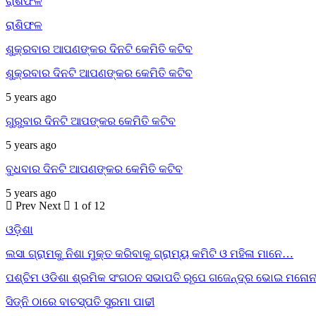
ରାଶିଫଳ
ରାଶିଫଳ
ଶୁକ୍ରବାର ଆପଣଙ୍କର ଦିନଟି କେମିତି କଟିବ
ଶୁକ୍ରବାର ଦିନଟି ଆପଣଙ୍କର କେମିତି କଟିବ
5 years ago
ଗୁରୁବାର ଦିନଟି ଆପଙ୍କର କେମିତି କଟିବ
5 years ago
ବୁଧବାର ଦିନଟି ଆପଣଙ୍କର କେମିତି କଟିବ
5 years ago
Prev
Next
1 of 12
ଓଡ଼ିଶା
ଲସା ଗ୍ରାମକୁ ନିଶା ମୁକ୍ତ କରିବାକୁ ଗ୍ରାମ୍ୟ କମିଟି ଓ ମହିଳା ମାନେ…
ପଶ୍ଚିମ ଓଡିଶା ଶ୍ରମିକ ସଂଗଠନ ସଭାପତି ରୂପେ ଗଜେନ୍ଦ୍ର ଭୋଇ ମନୋନ
ସିଡ୍‌ନି ଠାରେ ବାଚସ୍ପତି ସୁରମା ପାଢୀ