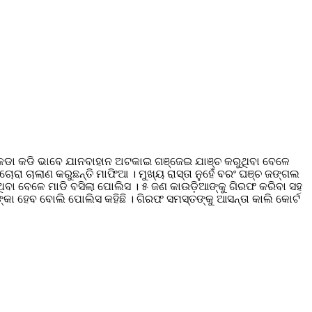
 କଡା କଡି ଭାବେ ଯାନବାହାନ ଅଟକାଇ ଗଞ୍ଜେଇ ଯାଞ୍ଚ କରୁଥିବା ବେଳେ
ରା ଚାଲାଣ କରୁଛନ୍ତି ମାଫିଆ । ମୁଖ୍ୟ ରାସ୍ତା ନୁହେଁ ବରଂ ଘଞ୍ଚ ଜଙ୍ଗଲ
ିବା ବେଳେ ମାଡି ବସିଲା ପୋଲିସ । ୫ ଜଣ କାଉଡ଼ିଆଙ୍କୁ ଗିରଫ କରିବା ସହ
 ହେବ ବୋଲି ପୋଲିସ କହିଛି । ଗିରଫ ସମସ୍ତଙ୍କୁ ଆସନ୍ତା କାଲି କୋର୍ଟ