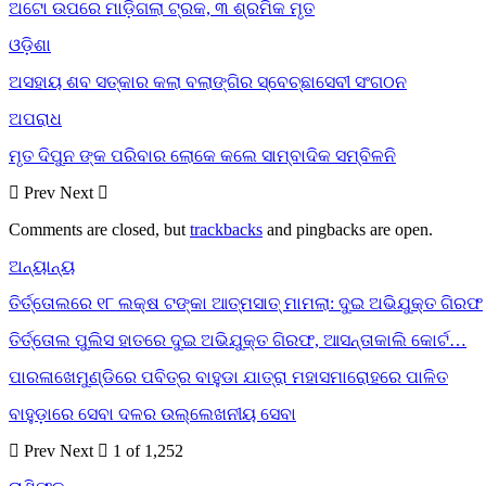
ଅଟୋ ଉପରେ ମାଡ଼ିଗଲା ଟ୍ରକ, ୩ ଶ୍ରମିକ ମୃତ
ଓଡ଼ିଶା
ଅସହାୟ ଶବ ସତ୍କାର କଲା ବଲାଙ୍ଗିର ସ୍ବେଚ୍ଛାସେବୀ ସଂଗଠନ
ଅପରାଧ
ମୃତ ଦିପୁନ ଙ୍କ ପରିବାର ଲୋକେ କଲେ ସାମ୍ବାଦିକ ସମ୍ବିଳନି
Prev
Next
Comments are closed, but
trackbacks
and pingbacks are open.
ଅନ୍ୟାନ୍ୟ
ତିର୍ତ୍ତୋଲରେ ୧୮ ଲକ୍ଷ ଟଙ୍କା ଆତ୍ମସାତ୍ ମାମଲା: ଦୁଇ ଅଭିଯୁକ୍ତ ଗିରଫ
ତିର୍ତ୍ତୋଲ ପୁଲିସ ହାତରେ ଦୁଇ ଅଭିଯୁକ୍ତ ଗିରଫ, ଆସନ୍ତାକାଲି କୋର୍ଟ…
ପାରଳାଖେମୁଣ୍ଡିରେ ପବିତ୍ର ବାହୁଡା ଯାତ୍ରା ମହାସମାରୋହରେ ପାଳିତ
ବାହୁଡ଼ାରେ ସେବା ଦଳର ଉଲ୍ଲେଖନୀୟ ସେବା
Prev
Next
1 of 1,252