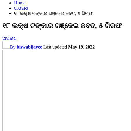
Home
ଅପରାଧ
୧୮ ଲକ୍ଷ ଟଙ୍କାର ଗଞ୍ଜେଇ ଜବତ, ୫ ଗିରଫ
୧୮ ଲକ୍ଷ ଟଙ୍କାର ଗଞ୍ଜେଇ ଜବତ, ୫ ଗିରଫ
ଅପରାଧ
By
biswabijayee
Last updated
May 19, 2022