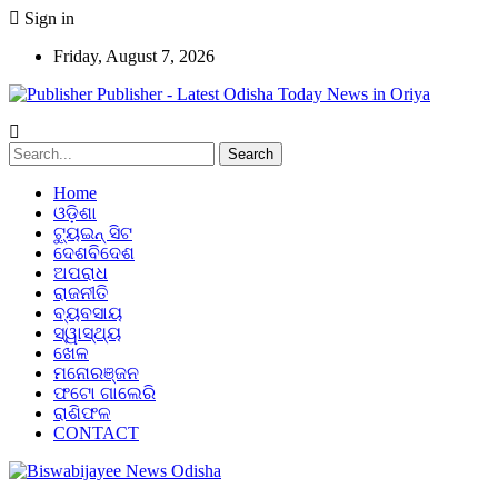
Sign in
Friday, August 7, 2026
Publisher - Latest Odisha Today News in Oriya
Home
ଓଡ଼ିଶା
ଟ୍ୟୁଇନ୍ ସିଟ
ଦେଶବିଦେଶ
ଅପରାଧ
ରାଜନୀତି
ବ୍ୟବସାୟ
ସ୍ୱାସ୍ଥ୍ୟ
ଖେଳ
ମନୋରଞ୍ଜନ
ଫଟୋ ଗାଲେରି
ରାଶିଫଳ
CONTACT