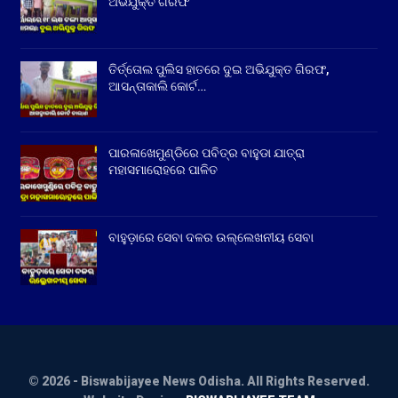
ଅଭିଯୁକ୍ତ ଗିରଫ
ତିର୍ତ୍ତୋଲ ପୁଲିସ ହାତରେ ଦୁଇ ଅଭିଯୁକ୍ତ ଗିରଫ,
ଆସନ୍ତାକାଲି କୋର୍ଟ…
ପାରଳାଖେମୁଣ୍ଡିରେ ପବିତ୍ର ବାହୁଡା ଯାତ୍ରା
ମହାସମାରୋହରେ ପାଳିତ
ବାହୁଡ଼ାରେ ସେବା ଦଳର ଉଲ୍ଲେଖନୀୟ ସେବା
© 2026 - Biswabijayee News Odisha. All Rights Reserved.