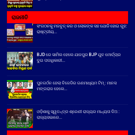
ରାଜନୀତି
ସଂଗଠନକୁ ମଜବୁତ୍ କର ଓ ଲୋକଙ୍କ ସହ ଯୋଡି ହୋଇ ରୁହ:
ରାଷ୍ଟ୍ରୀୟ…
BJD ରେ ସାମିଲ ହେଲେ ଯାଜପୁର BJP ଯୁବ ମୋର୍ଚ୍ଚାର
ଦୁଇ ପଦାଧିକାରୀ…
ପୁନଗର୍ଠନ ହେଲା ବିଜେଡିର ଗଣମାଧ୍ୟମ ଟିମ୍ : ମାନସ
ମଙ୍ଗରାଜ ହେଲେ…
ଓଡ଼ିଶାକୁ ସ୍ୱତନ୍ତ୍ର ଶ୍ରେଣୀ ରାଜ୍ୟର ମାନ୍ୟତା ଦିଅ :
ରାଜ୍ୟସଭାରେ…