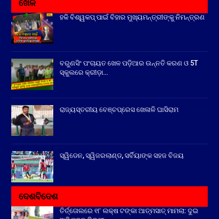
ଖେଳ
ହକି ବିଶ୍ୱକପ୍ ପାଇଁ ବିହାର ମୁଖ୍ୟମନ୍ତ୍ରୀଙ୍କୁ ନିମନ୍ତ୍ରଣ
ବରୁଣସିଂ ପଂଚାୟତ ଖେଳ ପଡ଼ିଆର ଉନ୍ନତି କରଣ ଓ 5T
ସ୍କୁଲରେ କ୍ରୀଡ଼ା…
ରାଜ୍ୟସ୍ତରୀୟ ବେଞ୍ଚପ୍ରେସ ଖେଳାଳି ଘାସିରାମ
ସ୍ୱିଡେନ, ସ୍ୱିଜରଲାଣ୍ଡ, ସର୍ବିୟାଙ୍କ ସହଜ ବିଜୟ
ଦେଶବିଦେଶ
ତିର୍ତ୍ତୋଲରେ ୧୮ ଲକ୍ଷ ଟଙ୍କା ଆତ୍ମସାତ୍ ମାମଲା: ଦୁଇ