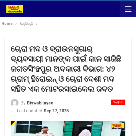
Home
ଅନ୍ୟାନ୍ୟ
ଚୋରା ମଦ ଓ ବ୍ରାଉନସୁଗାର୍
ବ୍ୟବସାୟୀ ମାନଙ୍କ ପାଇଁ କାଳ ସାଜିଛି
ଜଗତସିଂହପୁର ଅବକାରୀ ବିଭାଗ: ୪୨
ଗ୍ରାମ୍ ହିରୋଇନ୍ ଓ ଚୋରା ଦେଶୀ ମଦ
ସହିତ ଏକ ମୋଟରସାଇକେଲ ଜବତ
ଅନ୍ୟାନ୍ୟ
By
Biswabijayee
Last updated
Sep 27, 2025