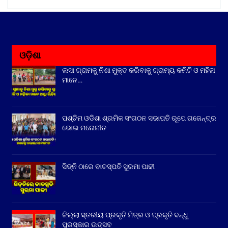
ଓଡ଼ିଶା
ଲସା ଗ୍ରାମକୁ ନିଶା ମୁକ୍ତ କରିବାକୁ ଗ୍ରାମ୍ୟ କମିଟି ଓ ମହିଳା
ମାନେ…
ପଶ୍ଚିମ ଓଡିଶା ଶ୍ରମିକ ସଂଗଠନ ସଭାପତି ରୂପେ ଗଜେନ୍ଦ୍ର
ଭୋଇ ମନୋନୀତ
ସିଡ୍‌ନି ଠାରେ ବାଚସ୍ପତି ସୁରମା ପାଢୀ
ଜିଲ୍ଲା ସ୍ତରୀୟ ପ୍ରକୃତି ମିତ୍ର ଓ ପ୍ରକୃତି ବନ୍ଧୁ
ପୁରସ୍କାର ଉତ୍ସବ