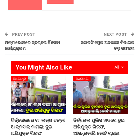
PREV POST
NEXT POST
ଅମ୍ବାଭୋନାରେ ସ୍ଵଚ୍ଛତା ହିଁ ସେବା
ଜଗତସିଂହପୁର ଅବକାରୀ ବିଭାଗର
କାର୍ଯ୍ୟକ୍ରମ
ବଡ଼ ସଫଳତା
You Might Also Like
All
ଅନ୍ୟାନ୍ୟ
ଅନ୍ୟାନ୍ୟ
ତିର୍ତ୍ତୋଲରେ ୧୮ ଲକ୍ଷ ଟଙ୍କା
ତିର୍ତ୍ତୋଲ ପୁଲିସ ହାତରେ ଦୁଇ
ଆତ୍ମସାତ୍ ମାମଲା: ଦୁଇ
ଅଭିଯୁକ୍ତ ଗିରଫ,
ଅଭିଯୁକ୍ତ ଗିରଫ
ଆସନ୍ତାକାଲି କୋର୍ଟ ଚାଲାଣ