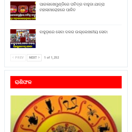
ପାରଳାଖେମୁଣ୍ଡିରେ ପବିତ୍ର ବାହୁଡା ଯାତ୍ରା
ମହାସମାରୋହରେ ପାଳିତ
ବାହୁଡ଼ାରେ ସେବା ଦଳର ଉଲ୍ଲେଖନୀୟ ସେବା
PREV
NEXT
1 of 1,252
ରାଶିଫଳ