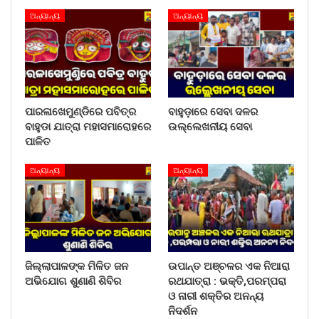
ଅନ୍ୟାନ୍ୟ
ଅନ୍ୟାନ୍ୟ
ପାରଳାଖେମୁଣ୍ଡିରେ ପବିତ୍ର
ବାହୁଡ଼ାରେ ସେବା ଦଳର
ବାହୁଡା ଯାତ୍ରା ମହାସମାରୋହରେ
ଉଲ୍ଲେଖନୀୟ ସେବା
ପାଳିତ
ଅନ୍ୟାନ୍ୟ
ଅନ୍ୟାନ୍ୟ
ଜିଲ୍ଲାପାଳଙ୍କ ମିଳିତ ଜନ
ଉପାନ୍ତ ଅଞ୍ଚଳର ଏକ ନିଆରା
ଅଭିଯୋଗ ଶୁଣାଣି ଶିବିର
ରଥଯାତ୍ରା : ଭକ୍ତି,ପରମ୍ପରା
ଓ ନାରୀ ଶକ୍ତିର ଅନନ୍ୟ
ନିଦର୍ଶନ