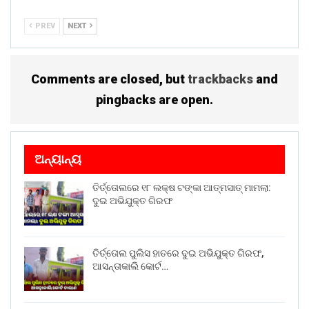
PREV
NEXT
Comments are closed, but
trackbacks
and
pingbacks are open.
ଅନ୍ୟାନ୍ୟ
ତିର୍ତ୍ତୋଲରେ ୧୮ ଲକ୍ଷ ଟଙ୍କା ଆତ୍ମସାତ୍ ମାମଲା:
ଦୁଇ ଅଭିଯୁକ୍ତ ଗିରଫ
ତିର୍ତ୍ତୋଲ ପୁଲିସ ହାତରେ ଦୁଇ ଅଭିଯୁକ୍ତ ଗିରଫ,
ଆସନ୍ତାକାଲି କୋର୍ଟ…